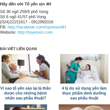
Hãy đến với Tổ yến xịn 4H
Số 36 ngõ 259/9 phố Vọng
Số 6 ngõ 41/57 phố Vọng
(024)22151617 - 0912992016
FB:
http://facebook.com/toyenxin4H
Website:
http://toyenxin.com
BÀI VIẾT LIÊN QUAN
Vì sao tổ yến sào lại là thần
4 lý do sử dụng yến làm
dược cho những bệnh
thực phẩm dinh dưỡng
nhân sau phẫu thuật?
sau phẫu thuật