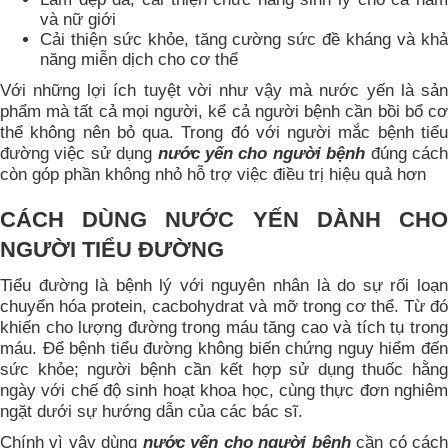
và nữ giới
Cải thiện sức khỏe, tăng cường sức đề kháng và khả
năng miễn dịch cho cơ thể
Với những lợi ích tuyệt vời như vậy mà nước yến là sản
phẩm mà tất cả mọi người, kể cả người bệnh cần bồi bổ cơ
thể không nên bỏ qua. Trong đó với người mắc bệnh tiểu
đường việc sử dụng
nước yến cho người bệnh
đúng các
còn góp phần không nhỏ hỗ trợ việc điều trị hiệu quả hơn
CÁCH DÙNG NƯỚC YẾN DÀNH CHO
NGƯỜI TIỂU ĐƯỜNG
Tiểu đường là bệnh lý với nguyên nhân là do sự rối loạn
chuyển hóa protein, cacbohydrat và mỡ trong cơ thể. Từ đó
khiến cho lượng đường trong máu tăng cao và tích tụ trong
máu. Để bệnh tiểu đường không biến chứng nguy hiểm đến
sức khỏe; người bệnh cần kết hợp sử dụng thuốc hằng
ngày với chế độ sinh hoạt khoa học, cùng thực đơn nghiêm
ngặt dưới sự hướng dẫn của các bác sĩ.
Chính vì vậy dùng
nước yến cho người bệnh
cần có các