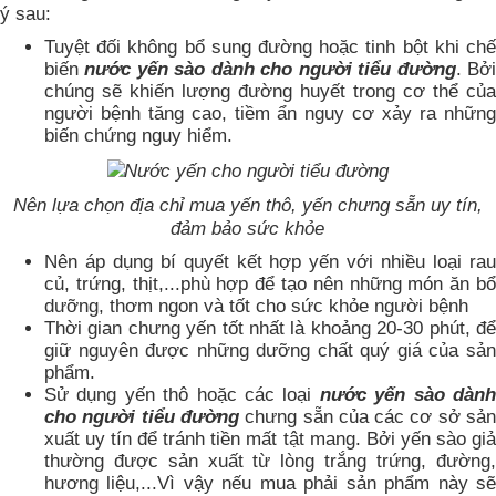
ý sau:
Tuyệt đối không bổ sung đường hoặc tinh bột khi chế
biến
nước yến sào dành cho người tiểu đường
. Bở
chúng sẽ khiến lượng đường huyết trong cơ thể của
người bệnh tăng cao, tiềm ẩn nguy cơ xảy ra những
biến chứng nguy hiểm.
Nên lựa chọn địa chỉ mua yến thô, yến chưng sẵn uy tín,
đảm bảo sức khỏe
Nên áp dụng bí quyết kết hợp yến với nhiều loại rau
củ, trứng, thịt,...phù hợp để tạo nên những món ăn bổ
dưỡng, thơm ngon và tốt cho sức khỏe người bệnh
Thời gian chưng yến tốt nhất là khoảng 20-30 phút, để
giữ nguyên được những dưỡng chất quý giá của sản
phẩm.
Sử dụng yến thô hoặc các loại
nước yến sào dàn
cho người tiểu đường
chưng sẵn của các cơ sở sả
xuất uy tín để tránh tiền mất tật mang. Bởi yến sào giả
thường được sản xuất từ lòng trắng trứng, đường,
hương liệu,...Vì vậy nếu mua phải sản phẩm này sẽ