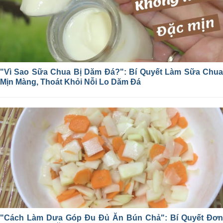
"Vì Sao Sữa Chua Bị Dăm Đá?": Bí Quyết Làm Sữa Chua
Mịn Màng, Thoát Khỏi Nỗi Lo Dăm Đá
"Cách Làm Dưa Góp Đu Đủ Ăn Bún Chả": Bí Quyết Đơn