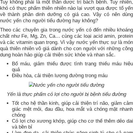
Tuy không phải là một thần dược trị bách bệnh. Tuy nhiên,
khó có thực phẩm thiên nhiên nào lại vượt qua được tổ yến
về thành phần dinh dưỡng có giá cao. Vậy có nên dùng
nước yến cho người tiểu đường hay không?
Theo các chuyên gia trong nước yến có đến nhiều khoáng
chất như Fe, Mg, Zn, Ca… cùng các loại acid amin, protein
và các vitamin quan trọng. Vì vậy nước yến thực sự là món
quà thiên nhiên vô giá dành cho con người với những công
dụng hoàn hảo giúp cải thiện sức khỏe và nhan sắc.
Bổ máu, giảm thiểu được tình trạng thiếu máu hiệu
quả
Điều hòa, cải thiện lượng đường trong máu
Yến là thực phẩm có lợi cho người bị bệnh tiểu đường
Tốt cho hệ thần kinh, giúp cải thiện trí não, giảm cảm
giác mệt mỏi, đau đầu, hoa mắt và chóng mặt nhanh
chóng
Có lợi cho xương khớp, giúp cho cơ thể thêm dẻo dai
và bền bỉ
Làm đẹp da, cải thiện chức năng sinh lý cho cả nam