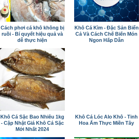
Cách phơi cá khô không bị
Khô Cá Kìm - Đặc Sản Biển
ruồi - Bí quyết hiệu quả và
Cả Và Cách Chế Biến Món
dễ thực hiện
Ngon Hấp Dẫn
Khô Cá Sặc Bao Nhiêu 1kg
Khô Cá Lóc Alo Khô - Tinh
- Cập Nhật Giá Khô Cá Sặc
Hoa Ẩm Thực Miền Tây
Mới Nhất 2024