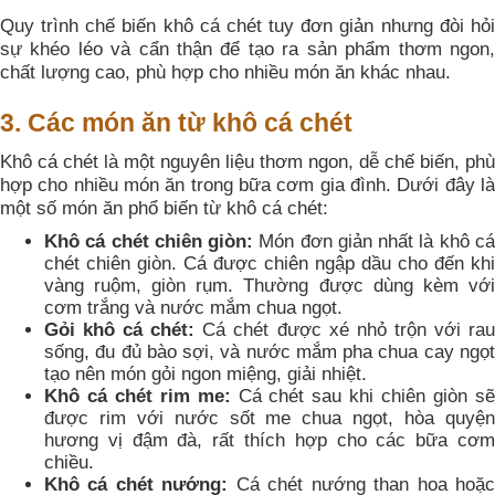
Quy trình chế biến khô cá chét tuy đơn giản nhưng đòi hỏi
sự khéo léo và cẩn thận để tạo ra sản phẩm thơm ngon,
chất lượng cao, phù hợp cho nhiều món ăn khác nhau.
3. Các món ăn từ khô cá chét
Khô cá chét là một nguyên liệu thơm ngon, dễ chế biến, phù
hợp cho nhiều món ăn trong bữa cơm gia đình. Dưới đây là
một số món ăn phổ biến từ khô cá chét:
Khô cá chét chiên giòn:
Món đơn giản nhất là khô c
chét chiên giòn. Cá được chiên ngập dầu cho đến khi
vàng ruộm, giòn rụm. Thường được dùng kèm với
cơm trắng và nước mắm chua ngọt.
Gỏi khô cá chét:
Cá chét được xé nhỏ trộn với ra
sống, đu đủ bào sợi, và nước mắm pha chua cay ngọt
tạo nên món gỏi ngon miệng, giải nhiệt.
Khô cá chét rim me:
Cá chét sau khi chiên giòn s
được rim với nước sốt me chua ngọt, hòa quyện
hương vị đậm đà, rất thích hợp cho các bữa cơm
chiều.
Khô cá chét nướng:
Cá chét nướng than hoa hoặ