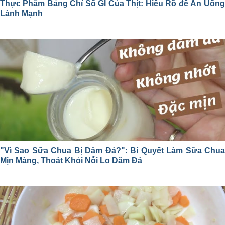
Thực Phẩm Bảng Chỉ Số GI Của Thịt: Hiểu Rõ để Ăn Uống
Lành Mạnh
"Vì Sao Sữa Chua Bị Dăm Đá?": Bí Quyết Làm Sữa Chua
Mịn Màng, Thoát Khỏi Nỗi Lo Dăm Đá