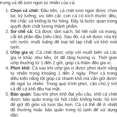
trưng và độ tươi ngon tự nhiên của cá.
Chọn cá chét:
Đầu tiên, cá chét tươi ngon được chọ
lọc kỹ lưỡng, ưu tiên các con cá có kích thước đều,
thịt chắc và không bị hư hỏng. Đây là bước quan trọng
quyết định chất lượng thành phẩm.
Sơ chế cá:
Cá được làm sạch, bỏ hết ruột và mang
cắt bỏ phần đầu (nếu cần). Sau đó, cá sẽ được rửa kỹ
với nước muối loãng để loại bỏ tạp chất và khử mùi
tanh.
Ướp gia vị:
Cá chét được ướp với muối biển và cá
gia vị khác như tiêu, ớt để tăng hương vị. Thời gian
ướp thường từ 1 đến 2 giờ, giúp cá thấm đều gia vị.
Phơi khô:
Cá sau khi ướp gia vị được phơi dưới nắng
tự nhiên trong khoảng 1 đến 2 ngày. Phơi cá trong
điều kiện nắng tốt giúp cá nhanh khô mà vẫn giữ được
độ ngọt tự nhiên. Trong quá trình phơi, cần chú ý trở
cá để cá khô đều hai mặt.
Bảo quản:
Sau khi phơi khô đạt yêu cầu, khô cá ché
được bảo quản trong túi hút chân không hoặc hũ kín
để giữ độ giòn và tươi lâu hơn. Cá có thể để ở nhiệt
độ thường hoặc bảo quản trong tủ lạnh để sử dụng
dần.