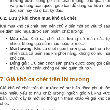
thường được đóng gói hút chân không, bảo quản tốt
và giao hàng toàn quốc, giúp bạn dễ dàng sở hữu món
đặc sản này dù ở bất kỳ đâu.
6.2. Lưu ý khi chọn mua khô cá chét
Khi mua khô cá chét, bạn nên chú ý đến một số yếu tố sau
để đảm bảo mua được sản phẩm chất lượng:
Màu sắc:
Khô cá chét chất lượng có màu sắc t
nhiên, không quá sẫm màu hoặc bị mốc.
Mùi hương:
Khô cá chét ngon thường có mùi thơm tự
nhiên của cá biển sau khi phơi nắng, không có mùi hôi
khó chịu.
Đóng gói:
Ưu tiên chọn sản phẩm được đóng gói cẩn
thận, có hút chân không để bảo quản tốt hơn.
7. Giá khô cá chét trên thị trường
Giá khô cá chét trên thị trường có sự biến động phụ thuộc
vào nhiều yếu tố như chất lượng, nguồn gốc và khu vực
bán. Dưới đây là một số thông tin tham khảo về giá khô cá
chét: