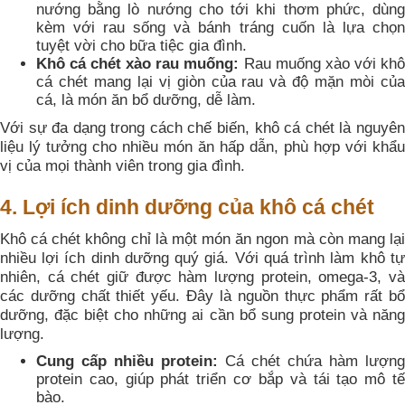
nướng bằng lò nướng cho tới khi thơm phức, dùng
kèm với rau sống và bánh tráng cuốn là lựa chọn
tuyệt vời cho bữa tiệc gia đình.
Khô cá chét xào rau muống:
Rau muống xào với khô
cá chét mang lại vị giòn của rau và độ mặn mòi của
cá, là món ăn bổ dưỡng, dễ làm.
Với sự đa dạng trong cách chế biến, khô cá chét là nguyên
liệu lý tưởng cho nhiều món ăn hấp dẫn, phù hợp với khẩu
vị của mọi thành viên trong gia đình.
4. Lợi ích dinh dưỡng của khô cá chét
Khô cá chét không chỉ là một món ăn ngon mà còn mang lại
nhiều lợi ích dinh dưỡng quý giá. Với quá trình làm khô tự
nhiên, cá chét giữ được hàm lượng protein, omega-3, và
các dưỡng chất thiết yếu. Đây là nguồn thực phẩm rất bổ
dưỡng, đặc biệt cho những ai cần bổ sung protein và năng
lượng.
Cung cấp nhiều protein:
Cá chét chứa hàm lượng
protein cao, giúp phát triển cơ bắp và tái tạo mô tế
bào.