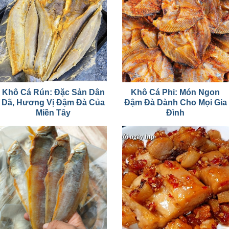
Khô Cá Rún: Đặc Sản Dân
Khô Cá Phi: Món Ngon
Dã, Hương Vị Đậm Đà Của
Đậm Đà Dành Cho Mọi Gia
Miền Tây
Đình