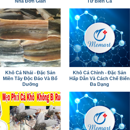
Nhà Đơn Giản
Từ Biển Cả
Khô Cá Nhái - Đặc Sản
Khô Cá Chình - Đặc Sản
Miền Tây Độc Đáo Và Bổ
Hấp Dẫn Và Cách Chế Biến
Dưỡng
Đa Dạng