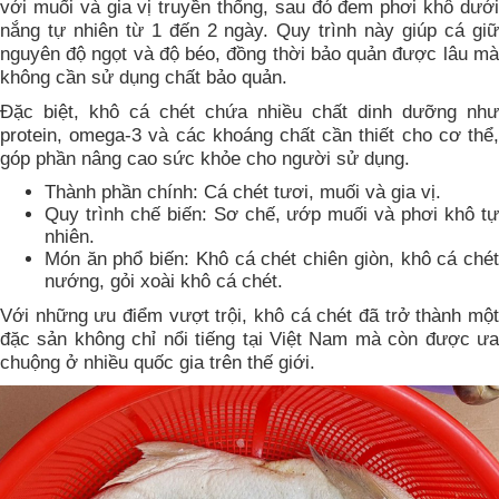
với muối và gia vị truyền thống, sau đó đem phơi khô dưới
nắng tự nhiên từ 1 đến 2 ngày. Quy trình này giúp cá giữ
nguyên độ ngọt và độ béo, đồng thời bảo quản được lâu mà
không cần sử dụng chất bảo quản.
Đặc biệt, khô cá chét chứa nhiều chất dinh dưỡng như
protein, omega-3 và các khoáng chất cần thiết cho cơ thể,
góp phần nâng cao sức khỏe cho người sử dụng.
Thành phần chính: Cá chét tươi, muối và gia vị.
Quy trình chế biến: Sơ chế, ướp muối và phơi khô tự
nhiên.
Món ăn phổ biến: Khô cá chét chiên giòn, khô cá chét
nướng, gỏi xoài khô cá chét.
Với những ưu điểm vượt trội, khô cá chét đã trở thành một
đặc sản không chỉ nổi tiếng tại Việt Nam mà còn được ưa
chuộng ở nhiều quốc gia trên thế giới.