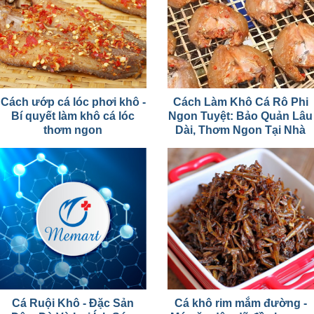
Cách ướp cá lóc phơi khô -
Cách Làm Khô Cá Rô Phi
Bí quyết làm khô cá lóc
Ngon Tuyệt: Bảo Quản Lâu
thơm ngon
Dài, Thơm Ngon Tại Nhà
Cá Ruội Khô - Đặc Sản
Cá khô rim mắm đường -