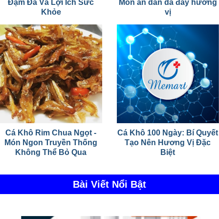
Đậm Đà Và Lợi Ích Sức
Món ăn dân dã đầy hương
Khỏe
vị
Cá Khô Rim Chua Ngọt -
Cá Khô 100 Ngày: Bí Quyết
Món Ngon Truyền Thống
Tạo Nên Hương Vị Đặc
Không Thể Bỏ Qua
Biệt
Bài Viết Nổi Bật