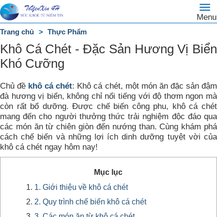
To
Trang
Menu
na
chủ
Trang chủ
Thực Phẩm
DANH
Khô Cá Chét - Đặc Sản Hương Vị Biển
MỤC
Khó Cưỡng
Chủ đề
khô cá chét
: Khô cá chét, một món ăn đặc sản đậ
đà hương vị biển, không chỉ nổi tiếng với độ thơm ngon mà
còn rất bổ dưỡng. Được chế biến công phu, khô cá chét
mang đến cho người thưởng thức trải nghiệm độc đáo qua
các món ăn từ chiên giòn đến nướng than. Cùng khám phá
cách chế biến và những lợi ích dinh dưỡng tuyệt vời của
khô cá chét ngay hôm nay!
Mục lục
1. Giới thiệu về khô cá chét
2. Quy trình chế biến khô cá chét
3. Các món ăn từ khô cá chét