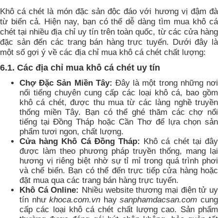
Khô cá chét là món đặc sản độc đáo với hương vị đậm đà
từ biển cả. Hiện nay, bạn có thể dễ dàng tìm mua khô cá
chét tại nhiều địa chỉ uy tín trên toàn quốc, từ các cửa hàng
đặc sản đến các trang bán hàng trực tuyến. Dưới đây là
một số gợi ý về các địa chỉ mua khô cá chét chất lượng:
6.1. Các địa chỉ mua khô cá chét uy tín
Chợ Đặc Sản Miền Tây:
Đây là một trong những nơ
nổi tiếng chuyên cung cấp các loại khô cá, bao gồm
khô cá chét, được thu mua từ các làng nghề truyền
thống miền Tây. Bạn có thể ghé thăm các chợ nổi
tiếng tại Đồng Tháp hoặc Cần Thơ để lựa chọn sản
phẩm tươi ngon, chất lượng.
Cửa hàng Khô Cá Đồng Tháp:
Khô cá chét tại đây
được làm theo phương pháp truyền thống, mang lại
hương vị riêng biệt nhờ sự tỉ mỉ trong quá trình phơi
và chế biến. Bạn có thể đến trực tiếp cửa hàng hoặc
đặt mua qua các trang bán hàng trực tuyến.
Khô Cá Online:
Nhiều website thương mại điện tử u
tín như
khoca.com.vn
hay
sanphamdacsan.com
cun
cấp các loại khô cá chét chất lượng cao. Sản phẩm