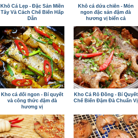
Khô Cá Lẹp - Đặc Sản Miền
Khô cá dứa chiên - Món
Tây Và Cách Chế Biến Hấp
ngon đặc sản đậm đà
Dẫn
hương vị biển cả
Kho cá đối ngon - Bí quyết
Kho Cá Rô Đồng - Bí Quyết
và công thức đậm đà
Chế Biến Đậm Đà Chuẩn Vị
hương vị