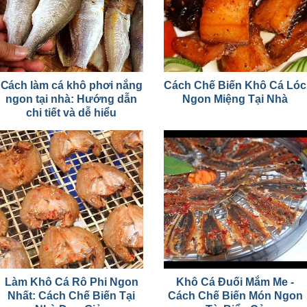
Cách làm cá khô phơi nắng
Cách Chế Biến Khô Cá Lóc
ngon tại nhà: Hướng dẫn
Ngon Miệng Tại Nhà
chi tiết và dễ hiểu
Làm Khô Cá Rô Phi Ngon
Khô Cá Đuối Mắm Me -
Nhất: Cách Chế Biến Tại
Cách Chế Biến Món Ngon