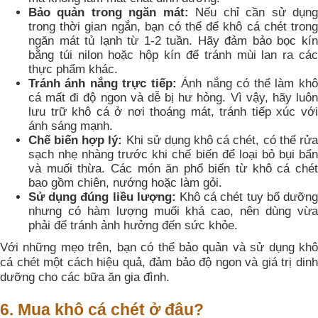
Bảo quản trong ngăn mát:
Nếu chỉ cần sử dụn
trong thời gian ngắn, bạn có thể để khô cá chét trong
ngăn mát tủ lạnh từ 1-2 tuần. Hãy đảm bảo bọc kín
bằng túi nilon hoặc hộp kín để tránh mùi lan ra các
thực phẩm khác.
Tránh ánh nắng trực tiếp:
Ánh nắng có thể làm khô
cá mất đi độ ngon và dễ bị hư hỏng. Vì vậy, hãy luôn
lưu trữ khô cá ở nơi thoáng mát, tránh tiếp xúc với
ánh sáng mạnh.
Chế biến hợp lý:
Khi sử dụng khô cá chét, có thể rửa
sạch nhẹ nhàng trước khi chế biến để loại bỏ bụi bẩn
và muối thừa. Các món ăn phổ biến từ khô cá chét
bao gồm chiên, nướng hoặc làm gỏi.
Sử dụng đúng liều lượng:
Khô cá chét tuy bổ dưỡn
nhưng có hàm lượng muối khá cao, nên dùng vừa
phải để tránh ảnh hưởng đến sức khỏe.
Với những mẹo trên, bạn có thể bảo quản và sử dụng khô
cá chét một cách hiệu quả, đảm bảo độ ngon và giá trị dinh
dưỡng cho các bữa ăn gia đình.
6. Mua khô cá chét ở đâu?