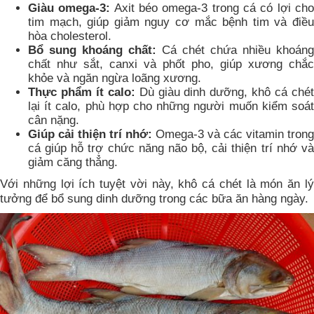
Giàu omega-3:
Axit béo omega-3 trong cá có lợi ch
tim mạch, giúp giảm nguy cơ mắc bệnh tim và điều
hòa cholesterol.
Bổ sung khoáng chất:
Cá chét chứa nhiều khoáng
chất như sắt, canxi và phốt pho, giúp xương chắc
khỏe và ngăn ngừa loãng xương.
Thực phẩm ít calo:
Dù giàu dinh dưỡng, khô cá ché
lại ít calo, phù hợp cho những người muốn kiểm soát
cân nặng.
Giúp cải thiện trí nhớ:
Omega-3 và các vitamin trong
cá giúp hỗ trợ chức năng não bộ, cải thiện trí nhớ và
giảm căng thẳng.
Với những lợi ích tuyệt vời này, khô cá chét là món ăn lý
tưởng để bổ sung dinh dưỡng trong các bữa ăn hàng ngày.