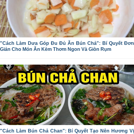
"Cách Làm Dưa Góp Đu Đủ Ăn Bún Chả": Bí Quyết Đơn
Giản Cho Món Ăn Kèm Thơm Ngon Và Giòn Rụm
"Cách Làm Bún Chả Chan": Bí Quyết Tạo Nên Hương Vị