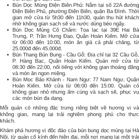
Bún Dọc Mùng Điện Biên Phủ: Nằm tại số 22A đường
Điện Biên Phủ, phường Điện Biên, quận Ba Đình. Thời
gian mở cửa từ 5h30 đến 11h30, quán thu hút khách
nhờ không gian sạch sẽ và nước dùng béo ngậy.
Bún Dọc Mùng Cô Châm: Tọa lạc tại 39E Hai Bà
Trưng, P. Trần Hưng Đạo, Quận Hoàn Kiếm. Mở cửa
từ 06:00 đến 10:00, món ăn giá cả phải chăng, từ
25.000đ đến 45.000đ.
Bún Thang Bún Bung - Cầu Gỗ: Địa chỉ tại 32 Cầu Gỗ,
P. Hàng Bạc, Quận Hoàn Kiếm. Quán mở cửa từ
08:30 đến 22:00, nổi tiếng với không gian thoáng đãng
và món ăn ngon miệng.
Bún Mọc Bảo Khánh - Nam Ngư: 77 Nam Ngư, Quận
Hoàn Kiếm. Mở cửa từ 06:00 đến 15:00. Quán có
không gian nhỏ nhưng ấm cúng và sạch sẽ, phục vụ
các món bún đa dạng.
Mỗi quán có những đặc trưng riêng biệt về hương vị và
không gian, mang lại trải nghiệm phong phú cho thực
khách.
Khám phá hương vị độc đáo của bún bung dọc mùng tại Hà
Nội, từ quán cổ kính đến hiện đại, mỗi nơi mang lại một trải