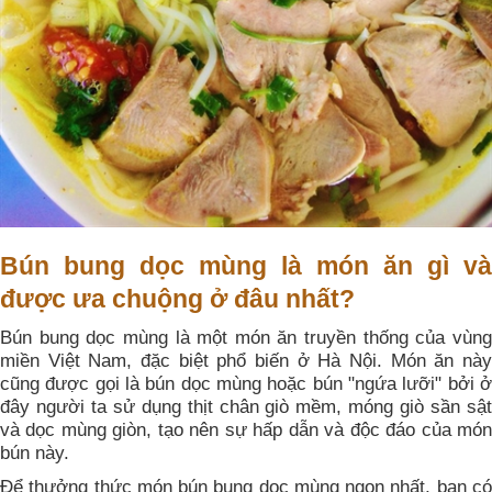
Bún bung dọc mùng là món ăn gì và
được ưa chuộng ở đâu nhất?
Bún bung dọc mùng là một món ăn truyền thống của vùng
miền Việt Nam, đặc biệt phổ biến ở Hà Nội. Món ăn này
cũng được gọi là bún dọc mùng hoặc bún "ngứa lưỡi" bởi ở
đây người ta sử dụng thịt chân giò mềm, móng giò sần sật
và dọc mùng giòn, tạo nên sự hấp dẫn và độc đáo của món
bún này.
Để thưởng thức món bún bung dọc mùng ngon nhất, bạn có