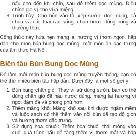
nấu cho đến khi chín, sau đó thêm dọc mùng. Điều
chỉnh gia vị cho vừa miệng.
Trình bày: Cho bún vào tô, xếp sườn, dọc mùng, cà
chua và các loại rau sống, chan nước dùng nóng và
thưởng thức.
Công thức này hứa hẹn mang lại hương vị thơm ngon, hấp
dẫn cho món bún bung dọc mùng, một món ăn đặc trưng
của ẩm thực Hà Nội.
Biến tấu Bún Bung Dọc Mùng
Để làm mới món bún bung dọc mùng truyền thống, bạn có
thể thử nhiều biến tấu hấp dẫn. Dưới đây là một số gợi ý:
Bún bung chân giò: Thay vì sử dụng sườn, bạn có thể
dùng chân giò để nấu nước dùng, mang lại hương vị
ngọt đậm đà và phong phú hơn.
Thêm măng khô: Măng khô sau khi được ngâm mềm
và luộc sạch có thể thêm vào nồi bún để tạo độ giòn
và hương thơm đặc trưng.
Sử dụng hoa chuối: Thêm hoa chuối thái mỏng vào
cuối quá trình nấu để tăng thêm vị thơm mát và hấp