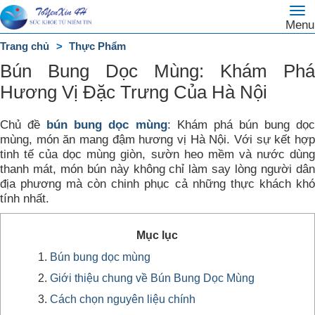
To
Trang
Menu
na
chủ
Trang chủ
Thực Phẩm
DANH
Bún Bung Dọc Mùng: Khám Phá
MỤC
Hương Vị Đặc Trưng Của Hà Nội
Chủ đề
bún bung dọc mùng
: Khám phá bún bung dọ
mùng, món ăn mang đậm hương vị Hà Nội. Với sự kết hợp
tinh tế của dọc mùng giòn, sườn heo mềm và nước dùng
thanh mát, món bún này không chỉ làm say lòng người dân
địa phương mà còn chinh phục cả những thực khách khó
tính nhất.
Mục lục
Bún bung dọc mùng
Giới thiệu chung về Bún Bung Dọc Mùng
Cách chọn nguyên liệu chính