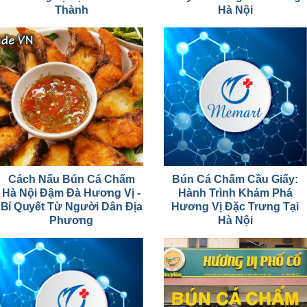
Thành
Hà Nội
Cách Nấu Bún Cá Chấm
Bún Cá Chấm Cầu Giấy:
Hà Nội Đậm Đà Hương Vị -
Hành Trình Khám Phá
Bí Quyết Từ Người Dân Địa
Hương Vị Đặc Trưng Tại
Phương
Hà Nội