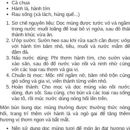
Cà chua
Hành lá, hành tím
Rau sống (xà lách, húng quế...)
Sơ chế nguyên liệu: Dọc mùng được tước vỏ và ngâm
trong nước muối loãng để loại bỏ vị ngứa, sau đó thái
thành khúc vừa ăn.
Ướp sườn: Sườn heo sau khi rửa sạch cần được ướp
với hành tím băm nhỏ, tiêu, muối và nước mắm để
đậm đà.
Nấu nước dùng: Phi thơm hành tím, cho sườn vào
xào săn, sau đó đổ nước vào nồi và ninh nhừ cùng
với các loại rau thơm và gia vị.
Chuẩn bị mọc: Mộc nhĩ ngâm nở, băm nhỏ trộn cùng
giò sống và gia vị, viên thành từng viên nhỏ.
Hoàn thành: Cho mọc và dọc mùng vào nồi nước
dùng, đun sôi. Sau cùng, cho bún và các loại rau sống
vào tô, rồi múc nước dùng nóng hổi lên trên.
Món bún bung dọc mùng thường được thưởng thức nóng
hổi, trang trí thêm với hành lá và ngò gai để tăng thêm
hương vị thơm ngon và bắt mắt.
Nên sử dụng dọc mùng tươi để món ăn đạt hương vị