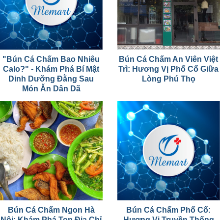
"Bún Cá Chấm Bao Nhiêu
Bún Cá Chấm An Viên Việt
Calo?" - Khám Phá Bí Mật
Trì: Hương Vị Phố Cổ Giữa
Dinh Dưỡng Đằng Sau
Lòng Phú Thọ
Món Ăn Dân Dã
Bún Cá Chấm Ngon Hà
Bún Cá Chấm Phố Cổ:
Nội: Khám Phá Top Địa Chỉ
Hương Vị Truyền Thống