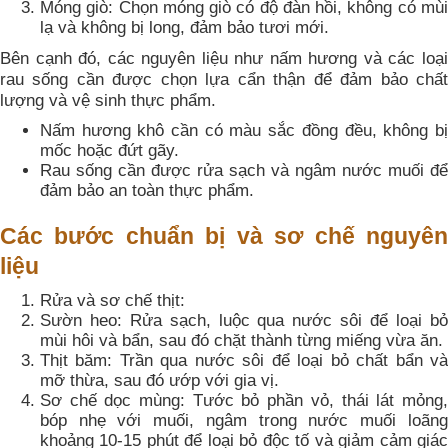
Móng giò: Chọn móng giò có độ đàn hồi, không có mùi
lạ và không bị long, đảm bảo tươi mới.
Bên cạnh đó, các nguyên liệu như nấm hương và các loại
rau sống cần được chọn lựa cẩn thận để đảm bảo chất
lượng và vệ sinh thực phẩm.
Nấm hương khô cần có màu sắc đồng đều, không bị
mốc hoặc đứt gãy.
Rau sống cần được rửa sạch và ngâm nước muối để
đảm bảo an toàn thực phẩm.
Các bước chuẩn bị và sơ chế nguyên
liệu
Rửa và sơ chế thịt:
Sườn heo: Rửa sạch, luộc qua nước sôi để loại bỏ
mùi hôi và bẩn, sau đó chặt thành từng miếng vừa ăn.
Thịt băm: Trần qua nước sôi để loại bỏ chất bẩn và
mỡ thừa, sau đó ướp với gia vị.
Sơ chế dọc mùng: Tước bỏ phần vỏ, thái lát mỏng,
bóp nhẹ với muối, ngâm trong nước muối loãng
khoảng 10-15 phút để loại bỏ độc tố và giảm cảm giác