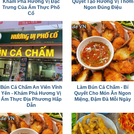
Khám Phá Hương Vị Đặc
Quyết Tạo Hương Vị Thơm
Trưng Của Ẩm Thực Phố
Ngon Đúng Điệu
Cổ
Bún Cá Chấm An Viên Vĩnh
Làm Bún Cá Chấm - Bí
Yên - Khám Phá Hương Vị
Quyết Cho Món Ăn Ngon
Ẩm Thực Địa Phương Hấp
Miệng, Đậm Đà Mỗi Ngày
Dẫn