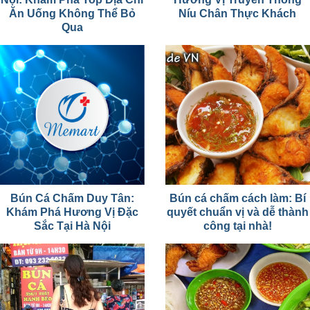
Ăn Uống Không Thể Bỏ
Níu Chân Thực Khách
Qua
Bún Cá Chấm Duy Tân:
Bún cá chấm cách làm: Bí
Khám Phá Hương Vị Đặc
quyết chuẩn vị và dễ thành
Sắc Tại Hà Nội
công tại nhà!