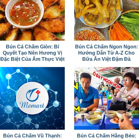
Bún Cá Chấm Giòn: Bí
Bún Cá Chấm Ngon Ngon:
Quyết Tạo Nên Hương Vị
Hướng Dẫn Từ A-Z Cho
Đặc Biệt Của Ẩm Thực Việt
Bữa Ăn Việt Đậm Đà
Bún Cá Chấm Vũ Thạnh:
Bún Cá Chấm Hằng Béo: