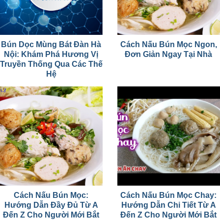
Bún Dọc Mùng Bát Đàn Hà
Cách Nấu Bún Mọc Ngon,
Nội: Khám Phá Hương Vị
Đơn Giản Ngay Tại Nhà
Truyền Thống Qua Các Thế
Hệ
Cách Nấu Bún Mọc:
Cách Nấu Bún Mọc Chay:
Hướng Dẫn Đầy Đủ Từ A
Hướng Dẫn Chi Tiết Từ A
Đến Z Cho Người Mới Bắt
Đến Z Cho Người Mới Bắt