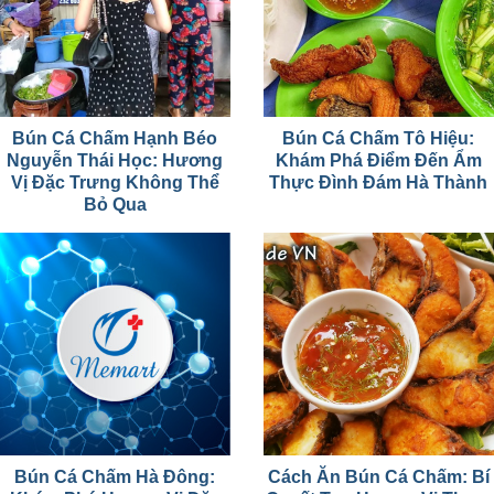
Bún Cá Chấm Hạnh Béo
Bún Cá Chấm Tô Hiệu:
Nguyễn Thái Học: Hương
Khám Phá Điểm Đến Ẩm
Vị Đặc Trưng Không Thể
Thực Đình Đám Hà Thành
Bỏ Qua
Bún Cá Chấm Hà Đông:
Cách Ăn Bún Cá Chấm: Bí