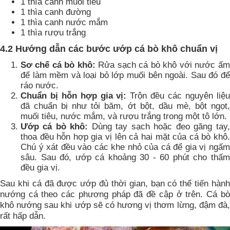
1 thìa canh muối tiêu
1 thìa canh đường
1 thìa canh nước mắm
1 thìa rượu trắng
4.2 Hướng dẫn các bước ướp cá bò khô chuẩn vị
Sơ chế cá bò khô:
Rửa sạch cá bò khô với nước ấm
để làm mềm và loại bỏ lớp muối bên ngoài. Sau đó để
ráo nước.
Chuẩn bị hỗn hợp gia vị:
Trộn đều các nguyên liệu
đã chuẩn bị như tỏi băm, ớt bột, dầu mè, bột ngọt,
muối tiêu, nước mắm, và rượu trắng trong một tô lớn.
Ướp cá bò khô:
Dùng tay sạch hoặc đeo găng tay,
thoa đều hỗn hợp gia vị lên cả hai mặt của cá bò khô.
Chú ý xát đều vào các khe nhỏ của cá để gia vị ngấm
sâu. Sau đó, ướp cá khoảng 30 - 60 phút cho thấm
đều gia vị.
Sau khi cá đã được ướp đủ thời gian, bạn có thể tiến hành
nướng cá theo các phương pháp đã đề cập ở trên. Cá bò
khô nướng sau khi ướp sẽ có hương vị thơm lừng, đậm đà,
rất hấp dẫn.