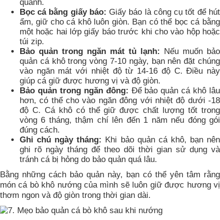
quanh.
Bọc cá bằng giấy báo:
Giấy báo là công cụ tốt để hút
ẩm, giữ cho cá khô luôn giòn. Bạn có thể bọc cá bằng
một hoặc hai lớp giấy báo trước khi cho vào hộp hoặc
túi zip.
Bảo quản trong ngăn mát tủ lạnh:
Nếu muốn bảo
quản cá khô trong vòng 7-10 ngày, bạn nên đặt chúng
vào ngăn mát với nhiệt độ từ 14-16 độ C. Điều này
giúp cá giữ được hương vị và độ giòn.
Bảo quản trong ngăn đông:
Để bảo quản cá khô lâ
hơn, có thể cho vào ngăn đông với nhiệt độ dưới -18
độ C. Cá khô có thể giữ được chất lượng tốt trong
vòng 6 tháng, thậm chí lên đến 1 năm nếu đóng gói
đúng cách.
Ghi chú ngày tháng:
Khi bảo quản cá khô, bạn nê
ghi rõ ngày tháng để theo dõi thời gian sử dụng và
tránh cá bị hỏng do bảo quản quá lâu.
Bằng những cách bảo quản này, bạn có thể yên tâm rằng
món cá bò khô nướng của mình sẽ luôn giữ được hương vị
thơm ngon và độ giòn trong thời gian dài.