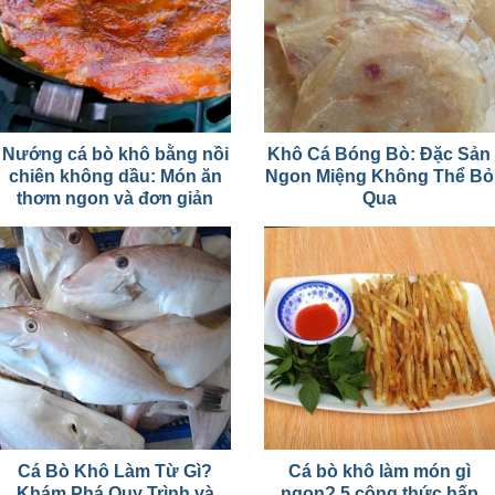
Nướng cá bò khô bằng nồi
Khô Cá Bóng Bò: Đặc Sản
chiên không dầu: Món ăn
Ngon Miệng Không Thể Bỏ
thơm ngon và đơn giản
Qua
Cá Bò Khô Làm Từ Gì?
Cá bò khô làm món gì
Khám Phá Quy Trình và
ngon? 5 công thức hấp