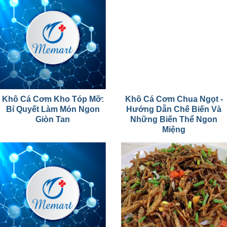
Khô Cá Cơm Kho Tóp Mỡ:
Khô Cá Cơm Chua Ngọt -
Bí Quyết Làm Món Ngon
Hướng Dẫn Chế Biến Và
Giòn Tan
Những Biến Thể Ngon
Miệng