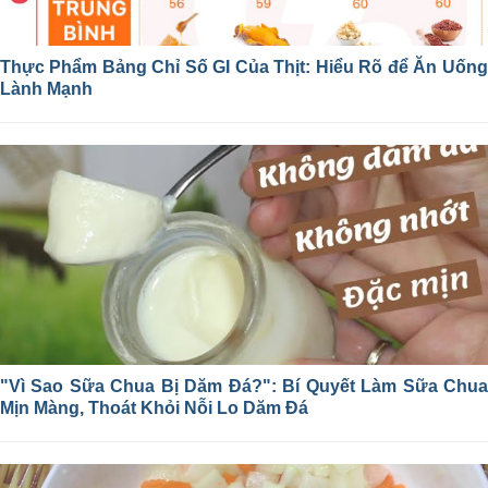
Thực Phẩm Bảng Chỉ Số GI Của Thịt: Hiểu Rõ để Ăn Uống
Lành Mạnh
"Vì Sao Sữa Chua Bị Dăm Đá?": Bí Quyết Làm Sữa Chua
Mịn Màng, Thoát Khỏi Nỗi Lo Dăm Đá