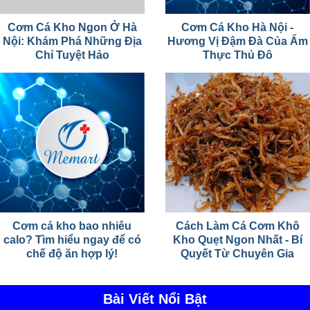
Cơm Cá Kho Ngon Ở Hà
Cơm Cá Kho Hà Nội -
Nội: Khám Phá Những Địa
Hương Vị Đậm Đà Của Ẩm
Chỉ Tuyệt Hảo
Thực Thủ Đô
Cơm cá kho bao nhiêu
Cách Làm Cá Cơm Khô
calo? Tìm hiểu ngay để có
Kho Quẹt Ngon Nhất - Bí
chế độ ăn hợp lý!
Quyết Từ Chuyên Gia
Bài Viết Nổi Bật