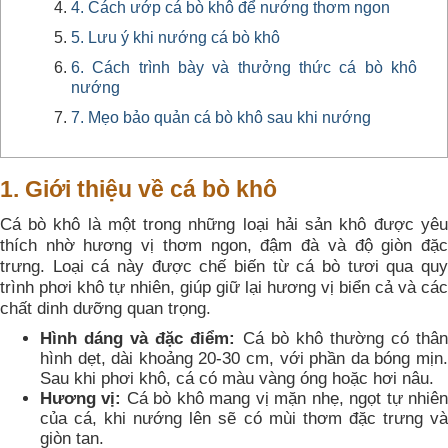
4. Cách ướp cá bò khô để nướng thơm ngon
5. Lưu ý khi nướng cá bò khô
6. Cách trình bày và thưởng thức cá bò khô
nướng
7. Mẹo bảo quản cá bò khô sau khi nướng
1. Giới thiệu về cá bò khô
Cá bò khô là một trong những loại hải sản khô được yêu
thích nhờ hương vị thơm ngon, đậm đà và độ giòn đặc
trưng. Loại cá này được chế biến từ cá bò tươi qua quy
trình phơi khô tự nhiên, giúp giữ lại hương vị biển cả và các
chất dinh dưỡng quan trọng.
Hình dáng và đặc điểm:
Cá bò khô thường có thâ
hình dẹt, dài khoảng 20-30 cm, với phần da bóng mịn.
Sau khi phơi khô, cá có màu vàng óng hoặc hơi nâu.
Hương vị:
Cá bò khô mang vị mặn nhẹ, ngọt tự nhiê
của cá, khi nướng lên sẽ có mùi thơm đặc trưng và
giòn tan.