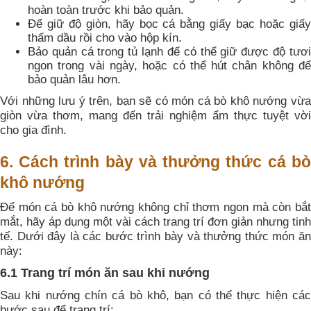
hoàn toàn trước khi bảo quản.
Để giữ độ giòn, hãy bọc cá bằng giấy bạc hoặc giấy
thấm dầu rồi cho vào hộp kín.
Bảo quản cá trong tủ lạnh để có thể giữ được độ tươi
ngon trong vài ngày, hoặc có thể hút chân không để
bảo quản lâu hơn.
Với những lưu ý trên, bạn sẽ có món cá bò khô nướng vừa
giòn vừa thơm, mang đến trải nghiệm ẩm thực tuyệt vời
cho gia đình.
6. Cách trình bày và thưởng thức cá bò
khô nướng
Để món cá bò khô nướng không chỉ thơm ngon mà còn bắt
mắt, hãy áp dụng một vài cách trang trí đơn giản nhưng tinh
tế. Dưới đây là các bước trình bày và thưởng thức món ăn
này:
6.1 Trang trí món ăn sau khi nướng
Sau khi nướng chín cá bò khô, bạn có thể thực hiện các
bước sau để trang trí: