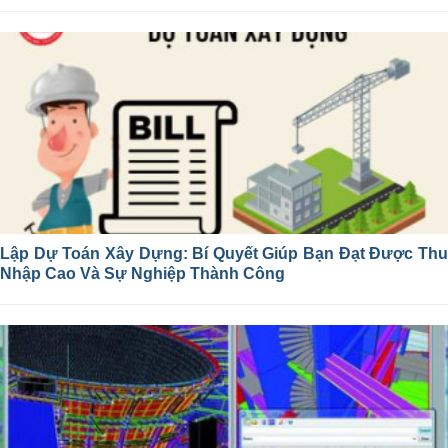
Lập Dự Toán Xây Dựng: Bí Quyết Giúp Bạn Đạt Được Thu
Nhập Cao Và Sự Nghiệp Thành Công