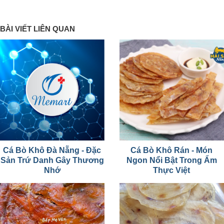
BÀI VIẾT LIÊN QUAN
Cá Bò Khô Đà Nẵng - Đặc
Cá Bò Khô Rán - Món
Sản Trứ Danh Gây Thương
Ngon Nổi Bật Trong Ẩm
Nhớ
Thực Việt