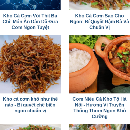
Kho Cá Cơm Với Thịt Ba
Kho Cá Cơm Sao Cho
Chỉ: Món Ăn Dân Dã Đưa
Ngon: Bí Quyết Đậm Đà Và
Cơm Ngon Tuyệt
Chuẩn Vị
Kho cá cơm khô như thế
Cơm Niêu Cá Kho Tộ Hà
nào - Bí quyết chế biến
Nội - Hương Vị Truyền
ngon chuẩn vị
Thống Thơm Ngon Khó
Cưỡng