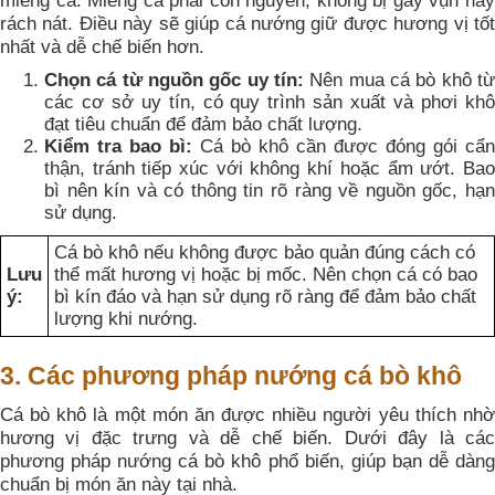
miếng cá. Miếng cá phải còn nguyên, không bị gãy vụn hay
rách nát. Điều này sẽ giúp cá nướng giữ được hương vị tốt
nhất và dễ chế biến hơn.
Chọn cá từ nguồn gốc uy tín:
Nên mua cá bò khô từ
các cơ sở uy tín, có quy trình sản xuất và phơi khô
đạt tiêu chuẩn để đảm bảo chất lượng.
Kiểm tra bao bì:
Cá bò khô cần được đóng gói cẩn
thận, tránh tiếp xúc với không khí hoặc ẩm ướt. Bao
bì nên kín và có thông tin rõ ràng về nguồn gốc, hạn
sử dụng.
Cá bò khô nếu không được bảo quản đúng cách có
Lưu
thể mất hương vị hoặc bị mốc. Nên chọn cá có bao
ý:
bì kín đáo và hạn sử dụng rõ ràng để đảm bảo chất
lượng khi nướng.
3. Các phương pháp nướng cá bò khô
Cá bò khô là một món ăn được nhiều người yêu thích nhờ
hương vị đặc trưng và dễ chế biến. Dưới đây là các
phương pháp nướng cá bò khô phổ biến, giúp bạn dễ dàng
chuẩn bị món ăn này tại nhà.