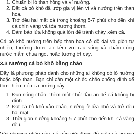
Chuẩn bị lò than hồng và vỉ nướng.
Đặt cá bò khô đã ướp gia vị lên vỉ và nướng trên than
hoa.
Trở đều hai mặt cá trong khoảng 5-7 phút cho đến khi
cá chín vàng và tỏa hương thơm.
Đảm bảo lửa không quá lớn để tránh cháy xém cá.
Cá bò khô nướng trên bếp than hoa có độ dai và giòn tự
nhiên, thường được ăn kèm với rau sống và chấm cùng
nước mắm chua ngọt hoặc tương ớt cay.
3.3 Nướng cá bò khô bằng chảo
Đây là phương pháp dành cho những ai không có lò nướng
hoặc bếp than. Bạn chỉ cần một chiếc chảo chống dính để
thực hiện món cá nướng này.
Đun nóng chảo, thêm một chút dầu ăn để cá không bị
dính.
Đặt cá bò khô vào chảo, nướng ở lửa nhỏ và trở đều
hai mặt.
Thời gian nướng khoảng 5-7 phút cho đến khi cá vàng
đều.
Với phương pháp này, cá vẫn giữ được độ giòn và hương