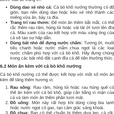
Dùng dao xé nhỏ cá:
Cá bò khô nướng thường có đ
giòn, bạn nên dùng dao hoặc kéo xé nhỏ thành các
miếng vừa ăn, bày ra đĩa.
Trang trí rau thơm:
Để món ăn thêm bắt mắt, có th
rắc thêm rau răm, húng lủi hoặc vài lát ớt tươi lên đĩa
cá. Màu xanh của rau kết hợp với màu vàng óng của
cá sẽ tạo sự hấp dẫn.
Dùng bát nhỏ để đựng nước chấm:
Tương ớt, muối
tiêu chanh hoặc nước mắm chua ngọt là các loại
nước chấm phù hợp với cá bò khô. Hãy đựng chúng
trong các bát nhỏ đặt cạnh đĩa cá để tiện thưởng thức.
6.2 Món ăn kèm với cá bò khô nướng
Cá bò khô nướng có thể được kết hợp với một số món ăn
kèm để tăng thêm hương vị:
Rau sống:
Rau răm, húng lủi hoặc rau húng quế c
thể ăn kèm với cá bò khô, giúp cân bằng vị mặn của
cá và làm món ăn thêm phần tươi mát.
Đồ uống:
Món này rất hợp khi dùng cùng bia lạnh
hoặc nước ngọt có gas, tạo cảm giác sảng khoái.
Đồ chua:
Bạn có thể chuẩn bị thêm dưa leo, cà rốt