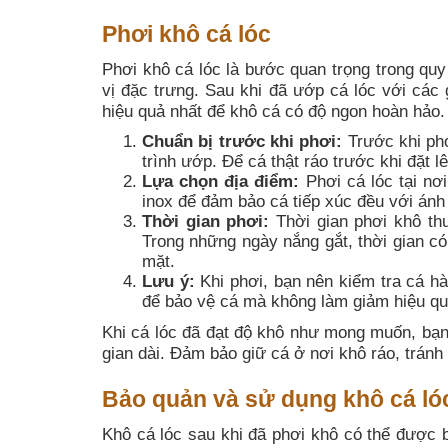
Phơi khô cá lóc
Phơi khô cá lóc là bước quan trọng trong quy
vị đặc trưng. Sau khi đã ướp cá lóc với các 
hiệu quả nhất để khô cá có độ ngon hoàn hảo.
Chuẩn bị trước khi phơi:
Trước khi phơ
trình ướp. Để cá thật ráo trước khi đặt l
Lựa chọn địa điểm:
Phơi cá lóc tại nơ
inox để đảm bảo cá tiếp xúc đều với ánh
Thời gian phơi:
Thời gian phơi khô thư
Trong những ngày nắng gắt, thời gian c
mặt.
Lưu ý:
Khi phơi, bạn nên kiểm tra cá hà
để bảo vệ cá mà không làm giảm hiệu qu
Khi cá lóc đã đạt độ khô như mong muốn, bạn 
gian dài. Đảm bảo giữ cá ở nơi khô ráo, trán
Bảo quản và sử dụng khô cá ló
Khô cá lóc sau khi đã phơi khô có thể được