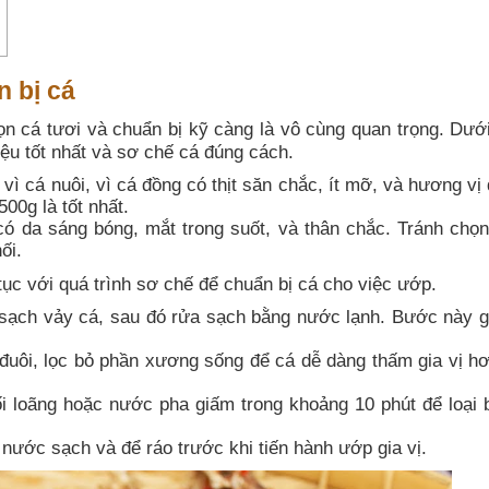
 bị cá
n cá tươi và chuẩn bị kỹ càng là vô cùng quan trọng. Dưới
iệu tốt nhất và sơ chế cá đúng cách.
vì cá nuôi, vì cá đồng có thịt săn chắc, ít mỡ, và hương vị
00g là tốt nhất.
ó da sáng bóng, mắt trong suốt, và thân chắc. Tránh chọ
ối.
tục với quá trình sơ chế để chuẩn bị cá cho việc ướp.
ạch vảy cá, sau đó rửa sạch bằng nước lạnh. Bước này gi
đuôi, lọc bỏ phần xương sống để cá dễ dàng thấm gia vị hơ
loãng hoặc nước pha giấm trong khoảng 10 phút để loại 
 nước sạch và để ráo trước khi tiến hành ướp gia vị.