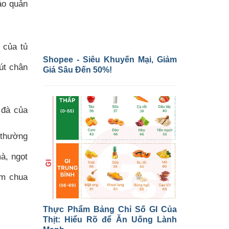
ảo quản
 của tủ
Shopee - Siêu Khuyến Mại, Giảm
út chân
Giá Sâu Đến 50%!
 đà của
 thường
à, ngọt
ắm chua
Thực Phẩm Bảng Chỉ Số GI Của
Thịt: Hiểu Rõ để Ăn Uống Lành