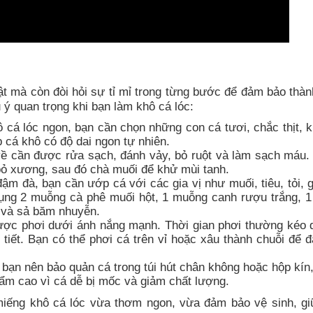
ật mà còn đòi hỏi sự tỉ mỉ trong từng bước để đảm bảo thà
 ý quan trọng khi bạn làm khô cá lóc:
á lóc ngon, bạn cần chọn những con cá tươi, chắc thịt, k
 cá khô có độ dai ngon tự nhiên.
ề cần được rửa sạch, đánh vảy, bỏ ruột và làm sạch máu.
bỏ xương, sau đó chà muối để khử mùi tanh.
m đà, bạn cần ướp cá với các gia vị như muối, tiêu, tỏi, 
dụng 2 muỗng cà phê muối hột, 1 muỗng canh rượu trắng, 
 và sả băm nhuyễn.
ợc phơi dưới ánh nắng mạnh. Thời gian phơi thường kéo d
i tiết. Bạn có thể phơi cá trên vỉ hoặc xâu thành chuỗi để 
bạn nên bảo quản cá trong túi hút chân không hoặc hộp kín,
ẩm cao vì cá dễ bị mốc và giảm chất lượng.
miếng khô cá lóc vừa thơm ngon, vừa đảm bảo vệ sinh, g