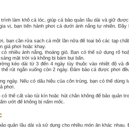
 trình làm khô cá lóc, giúp cá bảo quản lâu dài và giữ đượ
gia vị, bạn tiến hành phơi cá dưới ánh nắng tự nhiên. Đây 
i, bạn cần rửa sạch cá một lần nữa để loại bỏ các tạp chất
ên giá phơi hoặc khay.
i có nhiều ánh nắng, thoáng gió. Bạn có thể sử dụng rổ ho
 sáng mặt trời và không bị bám bụi bẩn.
ờng kéo dài từ 3 đến 4 ngày tùy thuộc vào nhiệt độ và đ
ó thể rút ngắn xuống còn 2 ngày. Đảm bảo cá được phơi đều
ng ngày. Nếu có dấu hiệu của côn trùng, bạn có thể dùng l
ả phơi.
có thể cất vào túi kín hoặc hút chân không để bảo quản tro
h ẩm ướt để không bị nấm mốc.
c
 bảo quản lâu dài và sử dụng cho nhiều món ăn khác nhau.