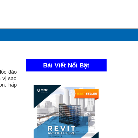
Bài Viết Nổi Bật
độc đáo
 vị sao
on, hấp