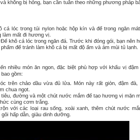
 và không bị hỏng, bạn cần tuân theo những phương pháp b
 cá lóc trong túi nylon hoặc hộp kín và để trong ngăn mát
g làm mất đi hương vị.
Để khô cá lóc trong ngăn đá. Trước khi đóng gói, bạn nên h
phẩm để tránh làm khô cá bị mất độ ẩm và ám mùi tủ lạnh.
biến nhiều món ăn ngon, đặc biệt phù hợp với khẩu vị đậm
c bao gồm:
óc trên chảo dầu vừa đủ lửa. Món này rất giòn, đậm đà,
m chua ngọt.
 tiêu, đường và một chút nước mắm để tạo hương vị mặn m
hức cùng cơm trắng.
rộn với các loại rau sống, xoài xanh, thêm chút nước m
 gỏi hấp dẫn, giàu dinh dưỡng.