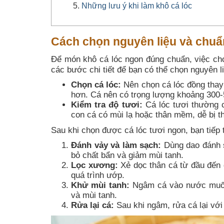
Những lưu ý khi làm khô cá lóc
Cách chọn nguyên liệu và chuẩn
Để món khô cá lóc ngon đúng chuẩn, việc chọ
các bước chi tiết để bạn có thể chọn nguyên l
Chọn cá lóc:
Nên chọn cá lóc đồng thay 
hơn. Cá nên có trọng lượng khoảng 300-5
Kiểm tra độ tươi:
Cá lóc tươi thường c
con cá có mùi lạ hoặc thân mềm, dễ bị th
Sau khi chọn được cá lóc tươi ngon, bạn tiếp 
Đánh vảy và làm sạch:
Dùng dao đánh s
bỏ chất bẩn và giảm mùi tanh.
Lọc xương:
Xẻ dọc thân cá từ đầu đến 
quá trình ướp.
Khử mùi tanh:
Ngâm cá vào nước muối 
và mùi tanh.
Rửa lại cá:
Sau khi ngâm, rửa cá lại với