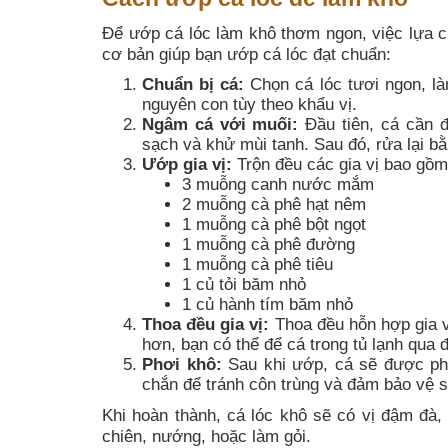
Để ướp cá lóc làm khô thơm ngon, việc lựa ch
cơ bản giúp bạn ướp cá lóc đạt chuẩn:
Chuẩn bị cá:
Chọn cá lóc tươi ngon, là
nguyên con tùy theo khẩu vị.
Ngâm cá với muối:
Đầu tiên, cá cần 
sạch và khử mùi tanh. Sau đó, rửa lại b
Ướp gia vị:
Trộn đều các gia vị bao gồm
3 muỗng canh nước mắm
2 muỗng cà phê hạt nêm
1 muỗng cà phê bột ngọt
1 muỗng cà phê đường
1 muỗng cà phê tiêu
1 củ tỏi băm nhỏ
1 củ hành tím băm nhỏ
Thoa đều gia vị:
Thoa đều hỗn hợp gia v
hơn, bạn có thể để cá trong tủ lạnh qua 
Phơi khô:
Sau khi ướp, cá sẽ được phơ
chắn để tránh côn trùng và đảm bảo vệ s
Khi hoàn thành, cá lóc khô sẽ có vị đậm đà
chiên, nướng, hoặc làm gỏi.