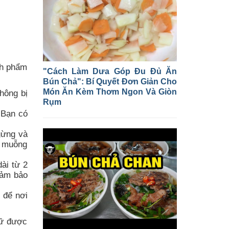
nh phẩm
"Cách Làm Dưa Góp Đu Đủ Ăn
Bún Chả": Bí Quyết Đơn Giản Cho
Món Ăn Kèm Thơm Ngon Và Giòn
hông bị
Rụm
 Bạn có
gừng và
1 muỗng
ài từ 2
đảm bảo
 để nơi
iữ được