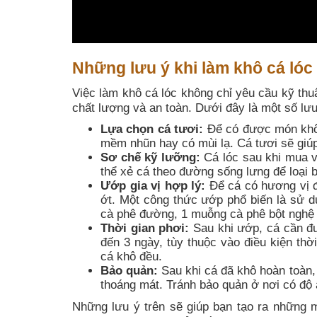
Những lưu ý khi làm khô cá lóc
Việc làm khô cá lóc không chỉ yêu cầu kỹ thu
chất lượng và an toàn. Dưới đây là một số lưu
Lựa chọn cá tươi:
Để có được món khô c
mềm nhũn hay có mùi lạ. Cá tươi sẽ giúp
Sơ chế kỹ lưỡng:
Cá lóc sau khi mua v
thể xẻ cá theo đường sống lưng để loại 
Ướp gia vị hợp lý:
Để cá có hương vị đậ
ớt. Một công thức ướp phổ biến là sử 
cà phê đường, 1 muỗng cà phê bột nghệ
Thời gian phơi:
Sau khi ướp, cá cần đư
đến 3 ngày, tùy thuộc vào điều kiện thờ
cá khô đều.
Bảo quản:
Sau khi cá đã khô hoàn toàn, 
thoáng mát. Tránh bảo quản ở nơi có độ 
Những lưu ý trên sẽ giúp bạn tạo ra những 