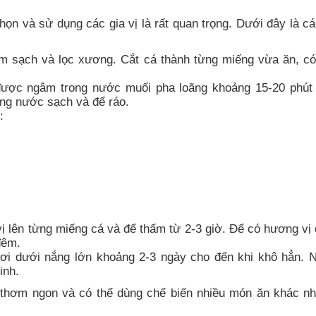
ọn và sử dụng các gia vị là rất quan trọng. Dưới đây là c
m sạch và lọc xương. Cắt cá thành từng miếng vừa ăn, có
được ngâm trong nước muối pha loãng khoảng 15-20 phút
ằng nước sạch và để ráo.
:
ị lên từng miếng cá và để thấm từ 2-3 giờ. Để có hương vị
đêm.
i dưới nắng lớn khoảng 2-3 ngày cho đến khi khô hẳn. 
inh.
, thơm ngon và có thể dùng chế biến nhiều món ăn khác n