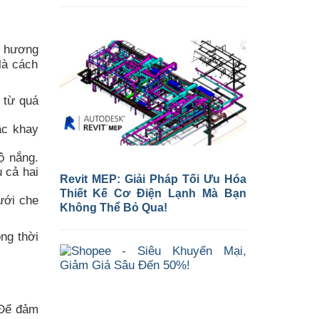
c hương
là cách
 từ quá
ặc khay
ộ nắng.
 cả hai
Revit MEP: Giải Pháp Tối Ưu Hóa
Thiết Kế Cơ Điện Lạnh Mà Bạn
ưới che
Không Thể Bỏ Qua!
ng thời
 Để đảm