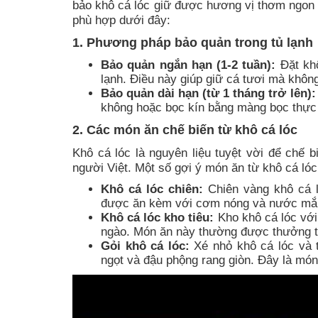
bảo khô cá lóc giữ được hương vị thơm ngon
phù hợp dưới đây:
1. Phương pháp bảo quản trong tủ lạnh
Bảo quản ngắn hạn (1-2 tuần):
Đặt khô
lạnh. Điều này giúp giữ cá tươi mà khôn
Bảo quản dài hạn (từ 1 tháng trở lên):
không hoặc bọc kín bằng màng bọc thực 
2. Các món ăn chế biến từ khô cá lóc
Khô cá lóc là nguyên liệu tuyệt vời để chế 
người Việt. Một số gợi ý món ăn từ khô cá ló
Khô cá lóc chiên:
Chiên vàng khô cá l
được ăn kèm với cơm nóng và nước mắ
Khô cá lóc kho tiêu:
Kho khô cá lóc với
ngào. Món ăn này thường được thưởng t
Gỏi khô cá lóc:
Xé nhỏ khô cá lóc và t
ngọt và đậu phộng rang giòn. Đây là món