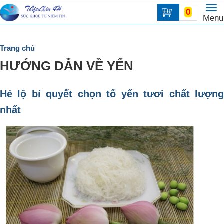
To
0
Trang
Menu
na
chủ
DANH
Trang chủ
MỤC
HƯỚNG DẪN VỀ YẾN
Hé lộ bí quyết chọn tổ yến tươi chất lượng
nhất