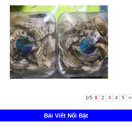
1/5
1
2
3
4
5
>
Bài Viết Nổi Bật