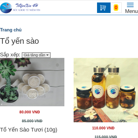
To
0
Trang
Menu
na
chủ
DANH
Trang chủ
MỤC
Tổ yến sào
Sắp xếp:
Giá tăng dần
80.000 VNĐ
85.000 VNĐ
110.000 VNĐ
Tổ Yến Sào Tươi (10g)
115.000 VNĐ