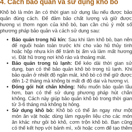
4. Cách bảo quản và sử dụng khô bò
Khô bò là món ăn có thời gian sử dụng lâu nếu được bảo
quản đúng cách. Để đảm bảo chất lượng và giữ được
hương vị thơm ngon của khô bò, bạn cần chú ý một số
phương pháp bảo quản và cách sử dụng sau:
Bảo quản trong hũ kín:
Sau khi làm khô bò, bạn nê
để nguội hoàn toàn trước khi cho vào hũ thủy tinh
hoặc hộp nhựa kín để tránh bị ẩm và làm mất hương
vị. Đặt hũ trong nơi khô ráo và thoáng mát.
Bảo quản trong tủ lạnh:
Để kéo dài thời gian s
dụng, bạn có thể bảo quản khô bò trong tủ lạnh. Khi
bảo quản ở nhiệt độ ngăn mát, khô bò có thể giữ được
đến 1-2 tháng mà không bị mất đi độ dai và hương vị.
Đóng gói hút chân không:
Nếu muốn bảo quản lâ
hơn, bạn có thể sử dụng phương pháp hút chân
không. Cách này giúp bảo quản khô bò trong thời gian
từ 3-6 tháng mà không bị hỏng.
Sử dụng khô bò:
Khô bò có thể ăn ngay như mộ
món ăn vặt hoặc dùng làm nguyên liệu cho các món
ăn khác như gỏi bò khô, cơm trộn khô bò. Bạn cũng
có thể kết hợp với bánh mì, xôi hoặc cơm để tạo thêm