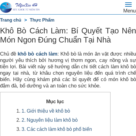
To
Trang
Menu
na
chủ
Trang chủ
Thực Phẩm
DANH
Khô Bò Cách Làm: Bí Quyết Tạo Nên
MỤC
Món Ngon Đúng Chuẩn Tại Nhà
Chủ đề
khô bò cách làm
: Khô bò là món ăn vặt được nhiề
người yêu thích bởi hương vị thơm ngon, cay nồng và sự
tiện lợi. Bài viết này sẽ hướng dẫn chi tiết cách làm khô bò
ngay tại nhà, từ khâu chọn nguyên liệu đến quá trình chế
biến. Hãy cùng khám phá các bí quyết để có món khô bò
đậm đà, bổ dưỡng và an toàn cho sức khỏe.
Mục lục
1. Giới thiệu về khô bò
2. Nguyên liệu làm khô bò
3. Các cách làm khô bò phổ biến