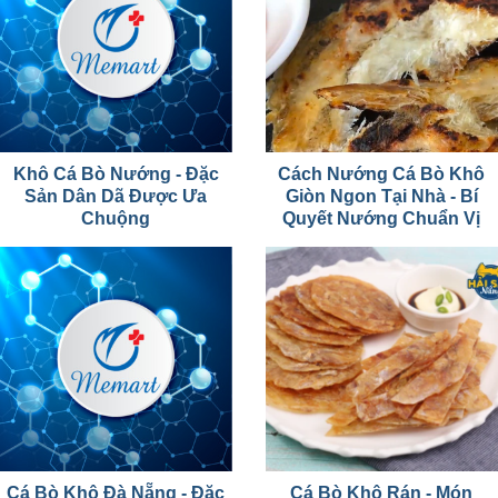
Khô Cá Bò Nướng - Đặc
Cách Nướng Cá Bò Khô
Sản Dân Dã Được Ưa
Giòn Ngon Tại Nhà - Bí
Chuộng
Quyết Nướng Chuẩn Vị
Cá Bò Khô Đà Nẵng - Đặc
Cá Bò Khô Rán - Món