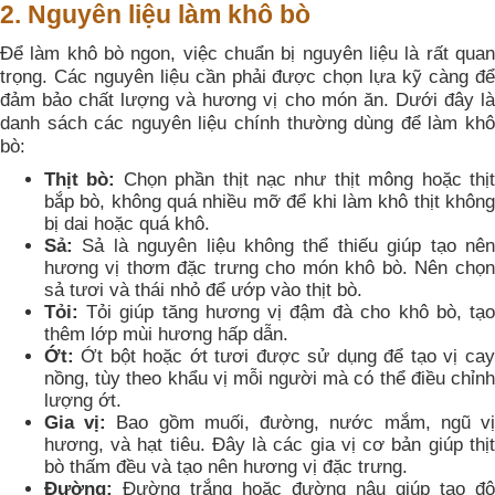
2. Nguyên liệu làm khô bò
Để làm khô bò ngon, việc chuẩn bị nguyên liệu là rất quan
trọng. Các nguyên liệu cần phải được chọn lựa kỹ càng để
đảm bảo chất lượng và hương vị cho món ăn. Dưới đây là
danh sách các nguyên liệu chính thường dùng để làm khô
bò:
Thịt bò:
Chọn phần thịt nạc như thịt mông hoặc thị
bắp bò, không quá nhiều mỡ để khi làm khô thịt không
bị dai hoặc quá khô.
Sả:
Sả là nguyên liệu không thể thiếu giúp tạo nên
hương vị thơm đặc trưng cho món khô bò. Nên chọn
sả tươi và thái nhỏ để ướp vào thịt bò.
Tỏi:
Tỏi giúp tăng hương vị đậm đà cho khô bò, tạo
thêm lớp mùi hương hấp dẫn.
Ớt:
Ớt bột hoặc ớt tươi được sử dụng để tạo vị cay
nồng, tùy theo khẩu vị mỗi người mà có thể điều chỉnh
lượng ớt.
Gia vị:
Bao gồm muối, đường, nước mắm, ngũ v
hương, và hạt tiêu. Đây là các gia vị cơ bản giúp thịt
bò thấm đều và tạo nên hương vị đặc trưng.
Đường:
Đường trắng hoặc đường nâu giúp tạo độ