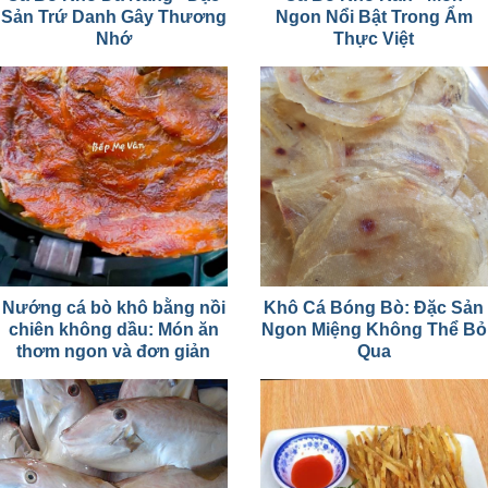
Sản Trứ Danh Gây Thương
Ngon Nổi Bật Trong Ẩm
Nhớ
Thực Việt
Nướng cá bò khô bằng nồi
Khô Cá Bóng Bò: Đặc Sản
chiên không dầu: Món ăn
Ngon Miệng Không Thể Bỏ
thơm ngon và đơn giản
Qua