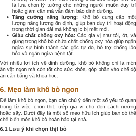
là lựa chọn lý tưởng cho những người muốn duy trì
hoặc giảm cân mà vẫn đảm bảo dinh dưỡng.
Tăng cường năng lượng:
Khô bò cung cấp một
lượng năng lượng ổn định, giúp bạn duy trì hoạt động
trong thời gian dài mà không lo bị mệt mỏi.
Giàu chất chống oxy hóa:
Các gia vị như tỏi, ớt, v
gừng trong khô bò chứa chất chống oxy hóa giúp ngăn
ngừa sự hình thành các gốc tự do, hỗ trợ chống lão
hóa và ngăn ngừa bệnh tật.
Với nhiều lợi ích về dinh dưỡng, khô bò không chỉ là món
ăn vặt ngon mà còn tốt cho sức khỏe, góp phần vào chế độ
ăn cân bằng và khoa học.
6. Mẹo làm khô bò ngon
Để làm khô bò ngon, bạn cần chú ý đến một số yếu tố quan
trọng từ việc chọn thịt, ướp gia vị cho đến cách nướng
hoặc sấy. Dưới đây là một số mẹo hữu ích giúp bạn có thể
chế biến món khô bò hoàn hảo tại nhà.
6.1 Lưu ý khi chọn thịt bò