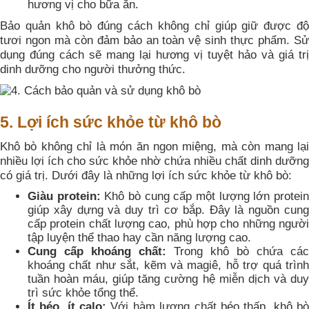
hương vị cho bữa ăn.
Bảo quản khô bò đúng cách không chỉ giúp giữ được độ
tươi ngon mà còn đảm bảo an toàn vệ sinh thực phẩm. Sử
dụng đúng cách sẽ mang lại hương vị tuyệt hảo và giá trị
dinh dưỡng cho người thưởng thức.
5. Lợi ích sức khỏe từ khô bò
Khô bò không chỉ là món ăn ngon miệng, mà còn mang lại
nhiều lợi ích cho sức khỏe nhờ chứa nhiều chất dinh dưỡng
có giá trị. Dưới đây là những lợi ích sức khỏe từ khô bò:
Giàu protein:
Khô bò cung cấp một lượng lớn protei
giúp xây dựng và duy trì cơ bắp. Đây là nguồn cung
cấp protein chất lượng cao, phù hợp cho những người
tập luyện thể thao hay cần năng lượng cao.
Cung cấp khoáng chất:
Trong khô bò chứa các
khoáng chất như sắt, kẽm và magiê, hỗ trợ quá trình
tuần hoàn máu, giúp tăng cường hệ miễn dịch và duy
trì sức khỏe tổng thể.
Ít béo, ít calo:
Với hàm lượng chất béo thấp, khô b