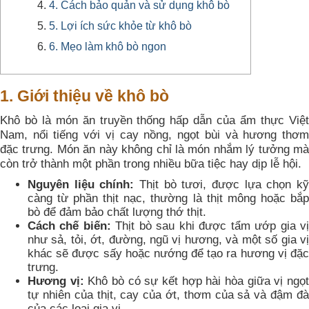
4. Cách bảo quản và sử dụng khô bò
5. Lợi ích sức khỏe từ khô bò
6. Mẹo làm khô bò ngon
1. Giới thiệu về khô bò
Khô bò là món ăn truyền thống hấp dẫn của ẩm thực Việt
Nam, nổi tiếng với vị cay nồng, ngọt bùi và hương thơm
đặc trưng. Món ăn này không chỉ là món nhắm lý tưởng mà
còn trở thành một phần trong nhiều bữa tiệc hay dịp lễ hội.
Nguyên liệu chính:
Thịt bò tươi, được lựa chọn k
càng từ phần thịt nạc, thường là thịt mông hoặc bắp
bò để đảm bảo chất lượng thớ thịt.
Cách chế biến:
Thịt bò sau khi được tẩm ướp gia v
như sả, tỏi, ớt, đường, ngũ vị hương, và một số gia vị
khác sẽ được sấy hoặc nướng để tạo ra hương vị đặc
trưng.
Hương vị:
Khô bò có sự kết hợp hài hòa giữa vị ngọ
tự nhiên của thịt, cay của ớt, thơm của sả và đậm đà
của các loại gia vị.