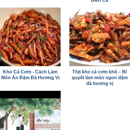
Biển Cả
Kho Cá Cơm - Cách Làm
Thịt kho cá cơm khô – Bí
Món Ăn Đậm Đà Hương Vị
quyết làm món ngon đậm
đà hương vị