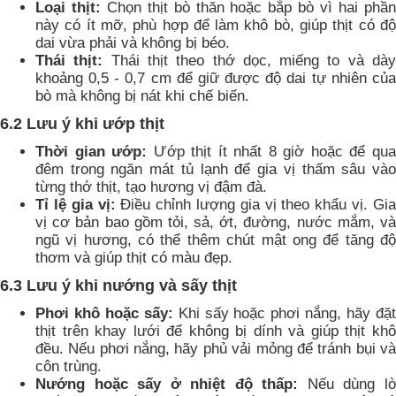
Loại thịt:
Chọn thịt bò thăn hoặc bắp bò vì hai phầ
này có ít mỡ, phù hợp để làm khô bò, giúp thịt có độ
dai vừa phải và không bị béo.
Thái thịt:
Thái thịt theo thớ dọc, miếng to và dà
khoảng 0,5 - 0,7 cm để giữ được độ dai tự nhiên của
bò mà không bị nát khi chế biến.
6.2 Lưu ý khi ướp thịt
Thời gian ướp:
Ướp thịt ít nhất 8 giờ hoặc để qu
đêm trong ngăn mát tủ lạnh để gia vị thấm sâu vào
từng thớ thịt, tạo hương vị đậm đà.
Tỉ lệ gia vị:
Điều chỉnh lượng gia vị theo khẩu vị. Gia
vị cơ bản bao gồm tỏi, sả, ớt, đường, nước mắm, và
ngũ vị hương, có thể thêm chút mật ong để tăng độ
thơm và giúp thịt có màu đẹp.
6.3 Lưu ý khi nướng và sấy thịt
Phơi khô hoặc sấy:
Khi sấy hoặc phơi nắng, hãy đặ
thịt trên khay lưới để không bị dính và giúp thịt khô
đều. Nếu phơi nắng, hãy phủ vải mỏng để tránh bụi và
côn trùng.
Nướng hoặc sấy ở nhiệt độ thấp:
Nếu dùng l