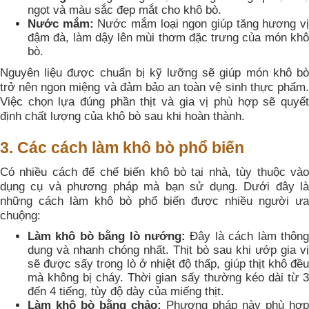
ngọt và màu sắc đẹp mắt cho khô bò.
Nước mắm:
Nước mắm loại ngon giúp tăng hương v
đậm đà, làm dậy lên mùi thơm đặc trưng của món khô
bò.
Nguyên liệu được chuẩn bị kỹ lưỡng sẽ giúp món khô bò
trở nên ngon miệng và đảm bảo an toàn vệ sinh thực phẩm.
Việc chọn lựa đúng phần thịt và gia vị phù hợp sẽ quyết
định chất lượng của khô bò sau khi hoàn thành.
3. Các cách làm khô bò phổ biến
Có nhiều cách để chế biến khô bò tại nhà, tùy thuộc vào
dụng cụ và phương pháp mà bạn sử dụng. Dưới đây là
những cách làm khô bò phổ biến được nhiều người ưa
chuộng:
Làm khô bò bằng lò nướng:
Đây là cách làm thông
dụng và nhanh chóng nhất. Thịt bò sau khi ướp gia vị
sẽ được sấy trong lò ở nhiệt độ thấp, giúp thịt khô đều
mà không bị cháy. Thời gian sấy thường kéo dài từ 3
đến 4 tiếng, tùy độ dày của miếng thịt.
Làm khô bò bằng chảo:
Phương pháp này phù hợp