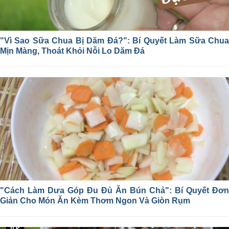
"Vì Sao Sữa Chua Bị Dăm Đá?": Bí Quyết Làm Sữa Chua
Mịn Màng, Thoát Khỏi Nỗi Lo Dăm Đá
"Cách Làm Dưa Góp Đu Đủ Ăn Bún Chả": Bí Quyết Đơn
Giản Cho Món Ăn Kèm Thơm Ngon Và Giòn Rụm