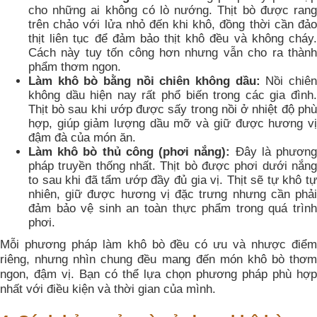
cho những ai không có lò nướng. Thịt bò được rang
trên chảo với lửa nhỏ đến khi khô, đồng thời cần đảo
thịt liên tục để đảm bảo thịt khô đều và không cháy.
Cách này tuy tốn công hơn nhưng vẫn cho ra thành
phẩm thơm ngon.
Làm khô bò bằng nồi chiên không dầu:
Nồi chiê
không dầu hiện nay rất phổ biến trong các gia đình.
Thịt bò sau khi ướp được sấy trong nồi ở nhiệt độ phù
hợp, giúp giảm lượng dầu mỡ và giữ được hương vị
đậm đà của món ăn.
Làm khô bò thủ công (phơi nắng):
Đây là phươn
pháp truyền thống nhất. Thịt bò được phơi dưới nắng
to sau khi đã tẩm ướp đầy đủ gia vị. Thịt sẽ tự khô tự
nhiên, giữ được hương vị đặc trưng nhưng cần phải
đảm bảo vệ sinh an toàn thực phẩm trong quá trình
phơi.
Mỗi phương pháp làm khô bò đều có ưu và nhược điểm
riêng, nhưng nhìn chung đều mang đến món khô bò thơm
ngon, đậm vị. Bạn có thể lựa chọn phương pháp phù hợp
nhất với điều kiện và thời gian của mình.