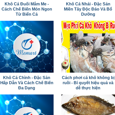
Khô Cá Đuối Mắm Me -
Khô Cá Nhái - Đặc Sản
Cách Chế Biến Món Ngon
Miền Tây Độc Đáo Và Bổ
Từ Biển Cả
Dưỡng
Khô Cá Chình - Đặc Sản
Cách phơi cá khô không bị
Hấp Dẫn Và Cách Chế Biến
ruồi - Bí quyết hiệu quả và
Đa Dạng
dễ thực hiện