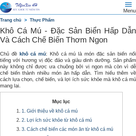
To
Trang
Menu
na
chủ
Trang chủ
Thực Phẩm
DANH
Khô Cá Mú - Đặc Sản Biển Hấp Dẫn
MỤC
Và Cách Chế Biến Thơm Ngon
Chủ đề
khô cá mú
: Khô cá mú là món đặc sản biển nổ
tiếng với hương vị độc đáo và giàu dinh dưỡng. Sản phẩm
này không chỉ được ưa chuộng bởi vị ngon mà còn vì dễ
chế biến thành nhiều món ăn hấp dẫn. Tìm hiểu thêm về
cách lựa chọn, chế biến, và lợi ích sức khỏe mà khô cá mú
mang lại.
Mục lục
1. Giới thiệu về khô cá mú
2. Lợi ích sức khỏe từ khô cá mú
3. Cách chế biến các món ăn từ khô cá mú