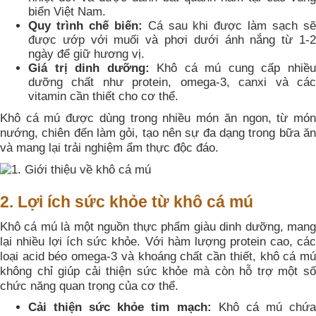
biển Việt Nam.
Quy trình chế biến:
Cá sau khi được làm sạch s
được ướp với muối và phơi dưới ánh nắng từ 1-2
ngày để giữ hương vị.
Giá trị dinh dưỡng:
Khô cá mú cung cấp nhiề
dưỡng chất như protein, omega-3, canxi và các
vitamin cần thiết cho cơ thể.
Khô cá mú được dùng trong nhiều món ăn ngon, từ món
nướng, chiên đến làm gỏi, tạo nên sự đa dạng trong bữa ăn
và mang lại trải nghiệm ẩm thực độc đáo.
2. Lợi ích sức khỏe từ khô cá mú
Khô cá mú là một nguồn thực phẩm giàu dinh dưỡng, mang
lại nhiều lợi ích sức khỏe. Với hàm lượng protein cao, các
loại acid béo omega-3 và khoáng chất cần thiết, khô cá mú
không chỉ giúp cải thiện sức khỏe mà còn hỗ trợ một số
chức năng quan trọng của cơ thể.
Cải thiện sức khỏe tim mạch:
Khô cá mú chứ