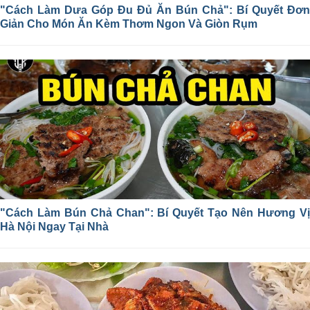
"Cách Làm Dưa Góp Đu Đủ Ăn Bún Chả": Bí Quyết Đơn
Giản Cho Món Ăn Kèm Thơm Ngon Và Giòn Rụm
"Cách Làm Bún Chả Chan": Bí Quyết Tạo Nên Hương Vị
Hà Nội Ngay Tại Nhà