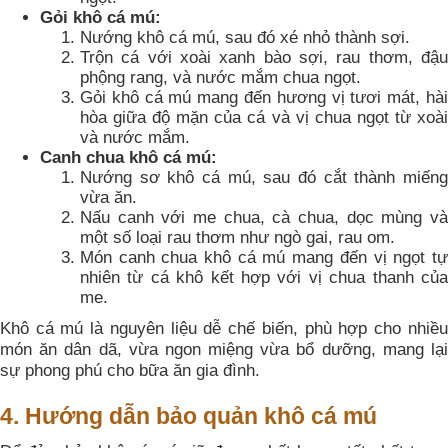
Gỏi khô cá mú:
Nướng khô cá mú, sau đó xé nhỏ thành sợi.
Trộn cá với xoài xanh bào sợi, rau thơm, đậu
phộng rang, và nước mắm chua ngọt.
Gỏi khô cá mú mang đến hương vị tươi mát, hài
hòa giữa độ mặn của cá và vị chua ngọt từ xoài
và nước mắm.
Canh chua khô cá mú:
Nướng sơ khô cá mú, sau đó cắt thành miếng
vừa ăn.
Nấu canh với me chua, cà chua, dọc mùng và
một số loại rau thơm như ngò gai, rau om.
Món canh chua khô cá mú mang đến vị ngọt tự
nhiên từ cá khô kết hợp với vị chua thanh của
me.
Khô cá mú là nguyên liệu dễ chế biến, phù hợp cho nhiều
món ăn dân dã, vừa ngon miệng vừa bổ dưỡng, mang lại
sự phong phú cho bữa ăn gia đình.
4. Hướng dẫn bảo quản khô cá mú