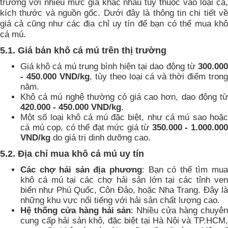
trường với nhiều mức giá khác nhau tùy thuộc vào loại cá,
kích thước và nguồn gốc. Dưới đây là thông tin chi tiết về
giá cả cũng như các địa chỉ uy tín để bạn có thể mua khô
cá mú.
5.1. Giá bán khô cá mú trên thị trường
Giá khô cá mú trung bình hiện tại dao động từ
300.000
- 450.000 VND/kg
, tùy theo loại cá và thời điểm tron
năm.
Khô cá mú nghệ thường có giá cao hơn, dao động từ
420.000 - 450.000 VND/kg
.
Một số loại khô cá mú đặc biệt, như cá mú sao hoặc
cá mú cọp, có thể đạt mức giá từ
350.000 - 1.000.00
VND/kg
do giá trị dinh dưỡng cao.
5.2. Địa chỉ mua khô cá mú uy tín
Các chợ hải sản địa phương
: Bạn có thể tìm mua
khô cá mú tại các chợ hải sản lớn tại các tỉnh ven
biển như Phú Quốc, Côn Đảo, hoặc Nha Trang. Đây là
những khu vực nổi tiếng với hải sản chất lượng cao.
Hệ thống cửa hàng hải sản
: Nhiều cửa hàng chuyê
cung cấp hải sản khô, đặc biệt tại Hà Nội và TP.HCM,