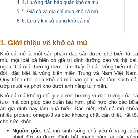
4. Hướng dẫn bảo quản khô cá mú
5. Giá cả và địa chỉ mua khô cá mú
6. Lưu ý khi sử dụng khô cá mú
1. Giới thiệu về khô cá mú
Khô cá mú là một sản phẩm đặc sản được chế biến từ cá
mú, một loài cá biển có giá trị dinh dưỡng cao và thịt dai,
ngon. Cá mú thường được tìm thấy ở các vùng biển nhiệt
đới, đặc biệt là vùng biển miền Trung và Nam Việt Nam.
Quy trình chế biến khô cá mú bao gồm việc làm sạch cá,
ướp muối và phơi khô dưới ánh nắng tự nhiên.
Khô cá mú không chỉ giữ được hương vị đặc trưng của cá
tươi mà còn giúp bảo quản lâu hơn, phù hợp cho các bữa
ăn gia đình hay làm quà biếu. Đặc biệt, khô cá mú chứa
nhiều protein, omega-3 và các khoáng chất cần thiết, rất tốt
cho sức khỏe.
Nguồn gốc:
Cá mú sinh sống chủ yếu ở vùng biể
nhiệt đới và được đánh bắt quanh năm tại các vùng