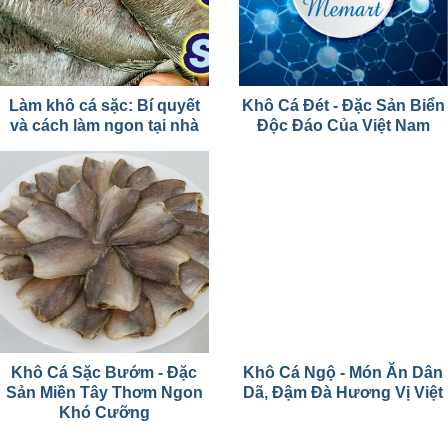
Làm khô cá sặc: Bí quyết
Khô Cá Đét - Đặc Sản Biển
và cách làm ngon tại nhà
Độc Đáo Của Việt Nam
Khô Cá Sặc Bướm - Đặc
Khô Cá Ngộ - Món Ăn Dân
Sản Miền Tây Thơm Ngon
Dã, Đậm Đà Hương Vị Việt
Khó Cưỡng