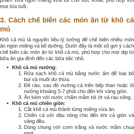
phẩm vừa ngon miệng vừa tốt cho sức khỏe, phù hợp với
mọi lứa tuổi.
3. Cách chế biến các món ăn từ khô cá
mú
Khô cá mú là nguyên liệu lý tưởng để chế biến nhiều món
ăn ngon miệng và bổ dưỡng. Dưới đây là một số gợi ý cách
chế biến các món ăn từ khô cá mú, phù hợp cho mọi dịp từ
bữa ăn gia đình đến các bữa tiệc nhỏ.
Khô cá mú nướng:
Rửa sạch khô cá mú bằng nước ấm để loại bỏ
bụi và muối dư thừa.
Để ráo, sau đó nướng cá trên bếp than hoặc lò
nướng khoảng 5-7 phút cho đến khi vàng giòn.
Ăn kèm với nước chấm mắm tỏi ớt và rau sống.
Khô cá mú chiên giòn:
Cắt khô cá mú thành từng miếng vừa ăn.
Chiên cá với dầu nóng cho đến khi cá giòn và
vàng đều.
Dùng chung với cơm trắng và nước mắm chua
ngọt.