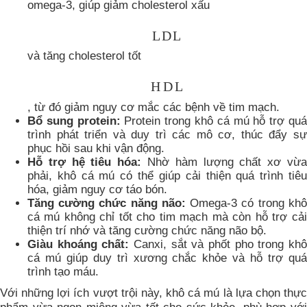
omega-3, giúp giảm cholesterol xấu
L
D
L
và tăng cholesterol tốt
H
D
L
, từ đó giảm nguy cơ mắc các bệnh về tim mạch.
Bổ sung protein:
Protein trong khô cá mú hỗ trợ qu
trình phát triển và duy trì các mô cơ, thúc đẩy sự
phục hồi sau khi vận động.
Hỗ trợ hệ tiêu hóa:
Nhờ hàm lượng chất xơ vừ
phải, khô cá mú có thể giúp cải thiện quá trình tiêu
hóa, giảm nguy cơ táo bón.
Tăng cường chức năng não:
Omega-3 có trong khô
cá mú không chỉ tốt cho tim mạch mà còn hỗ trợ cải
thiện trí nhớ và tăng cường chức năng não bộ.
Giàu khoáng chất:
Canxi, sắt và phốt pho trong kh
cá mú giúp duy trì xương chắc khỏe và hỗ trợ quá
trình tạo máu.
Với những lợi ích vượt trội này, khô cá mú là lựa chọn thực