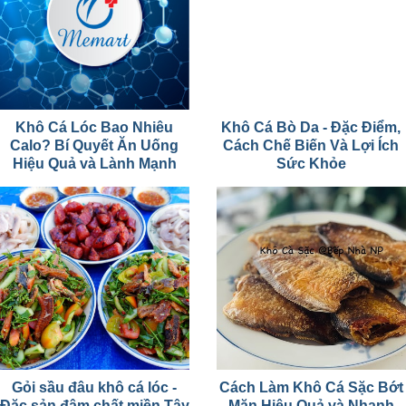
Khô Cá Lóc Bao Nhiêu
Khô Cá Bò Da - Đặc Điểm,
Calo? Bí Quyết Ăn Uống
Cách Chế Biến Và Lợi Ích
Hiệu Quả và Lành Mạnh
Sức Khỏe
Gỏi sầu đâu khô cá lóc -
Cách Làm Khô Cá Sặc Bớt
Đặc sản đậm chất miền Tây
Mặn Hiệu Quả và Nhanh