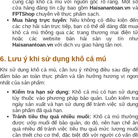
cung cấp khô cá mú với nguồn gốc rõ ràng. Một số
cửa hàng đáng tin cậy bao gồm
Haisanantoan.vn
và
FPTShop
chuyên về thực phẩm sạch.
Mua hàng trực tuyến
: Nếu không có điều kiện đế
các chợ hải sản trực tiếp, bạn có thể dễ dàng đặt mua
khô cá mú thông qua các trang thương mại điện tử
hoặc các website bán hải sản uy tín như
Haisanantoan.vn
với dịch vụ giao hàng tận nơi.
6. Lưu ý khi sử dụng khô cá mú
Khi sử dụng khô cá mú, cần lưu ý những điều sau đây để
đảm bảo an toàn thực phẩm và tận hưởng hương vị ngon
nhất của sản phẩm:
Kiểm tra hạn sử dụng:
Khô cá mú có hạn sử dụn
tùy thuộc vào phương pháp bảo quản. Luôn kiểm tra
ngày sản xuất và hạn sử dụng để tránh việc sử dụng
sản phẩm đã quá hạn.
Tránh tiêu thụ quá nhiều muối:
Khô cá mú thườn
được ướp muối để bảo quản, do đó, nên hạn chế ăn
quá nhiều để tránh việc tiêu thụ quá mức lượng muối
cần thiết cho cơ thể, đặc biệt đối với người có vấn đề