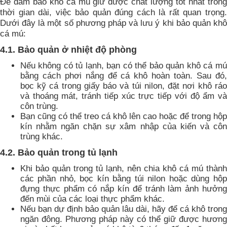
Để đảm bảo khô cá mú giữ được chất lượng tốt nhất trong
thời gian dài, việc bảo quản đúng cách là rất quan trọng.
Dưới đây là một số phương pháp và lưu ý khi bảo quản khô
cá mú:
4.1. Bảo quản ở nhiệt độ phòng
Nếu không có tủ lạnh, bạn có thể bảo quản khô cá mú
bằng cách phơi nắng để cá khô hoàn toàn. Sau đó,
bọc kỹ cá trong giấy báo và túi nilon, đặt nơi khô ráo
và thoáng mát, tránh tiếp xúc trực tiếp với độ ẩm và
côn trùng.
Bạn cũng có thể treo cá khô lên cao hoặc để trong hộp
kín nhằm ngăn chặn sự xâm nhập của kiến và côn
trùng khác.
4.2. Bảo quản trong tủ lạnh
Khi bảo quản trong tủ lạnh, nên chia khô cá mú thành
các phần nhỏ, bọc kín bằng túi nilon hoặc dùng hộp
đựng thực phẩm có nắp kín để tránh làm ảnh hưởng
đến mùi của các loại thực phẩm khác.
Nếu bạn dự định bảo quản lâu dài, hãy để cá khô trong
ngăn đông. Phương pháp này có thể giữ được hương