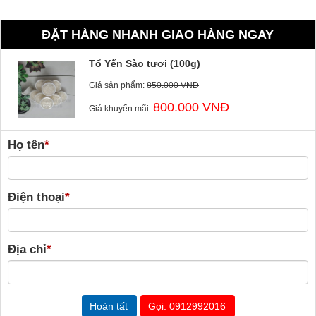
ĐẶT HÀNG NHANH GIAO HÀNG NGAY
Tổ Yến Sào tươi (100g)
Giá sản phẩm:
850.000 VNĐ
800.000 VNĐ
Giá khuyến mãi:
Họ tên
*
Điện thoại
*
Địa chỉ
*
Gọi: 0912992016