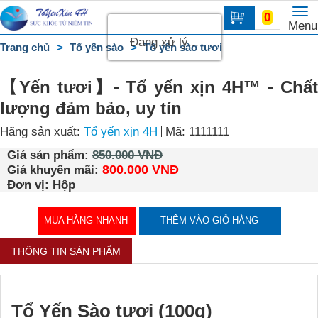
To
0
Trang
Menu
na
chủ
Đang xử lý...
Trang chủ
Tổ yến sào
Tổ yến sào tươi
DANH
MỤC
【Yến tươi】- Tổ yến xịn 4H™ - Chất
lượng đảm bảo, uy tín
Hãng sản xuất:
Tổ yến xịn 4H
Mã: 1111111
Giá sản phẩm:
850.000 VNĐ
800.000 VNĐ
Giá khuyến mãi:
Đơn vị: Hộp
MUA HÀNG NHANH
THÊM VÀO GIỎ HÀNG
THÔNG TIN SẢN PHẨM
Tổ Yến Sào tươi (100g)