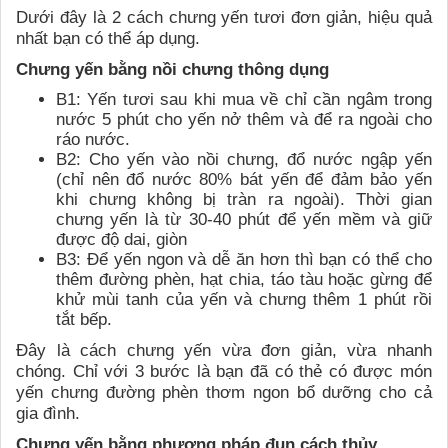
Dưới đây là 2 cách chưng yến tươi đơn giản, hiệu quả
nhất bạn có thể áp dụng.
Chưng yến bằng nồi chưng thông dụng
B1: Yến tươi sau khi mua về chỉ cần ngâm trong
nước 5 phút cho yến nở thêm và để ra ngoài cho
ráo nước.
B2: Cho yến vào nồi chưng, đổ nước ngập yến
(chỉ nên đổ nước 80% bát yến để đảm bảo yến
khi chưng không bị tràn ra ngoài). Thời gian
chưng yến là từ 30-40 phút để yến mềm và giữ
được độ dai, giòn
B3: Để yến ngon và dễ ăn hơn thì bạn có thể cho
thêm đường phèn, hạt chia, táo tàu hoặc gừng để
khử mùi tanh của yến và chưng thêm 1 phút rồi
tắt bếp.
Đây là cách chưng yến vừa đơn giản, vừa nhanh
chóng. Chỉ với 3 bước là bạn đã có thẻ có được món
yến chưng đường phèn thơm ngon bổ dưỡng cho cả
gia đình.
Chưng yến bằng phương pháp đun cách thủy