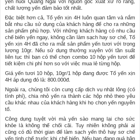
yến nuôi Quảng Ngãi với nguồn gốc xuất xứ rõ ràng,
chất lượng yến đảm bảo tốt nhất.
Đặc biệt hơn cả, Tổ yến xịn 4H luôn quan tâm và nắm
bắt nhu cầu sử dụng của khách hàng để cho ra những
sản phẩm phù hợp. Với những khách hàng có nhu cầu
chế biến yến ngay, không cần làm sạch hay sơ chế, Tổ
yến xịn 4H đã cho ra mắt sản phẩm yến tươi với trọng
lượng 10gr. Nếu sử dụng thường xuyên với tần suất
liên tục thì bạn có thể chọn combo 10 hộp yến tươi để
tiết kiệm chi phí hơn so với việc mua lẻ từng hộp.
Giá yến tươi 10 hộp, 10gr/1 hộp đang được Tổ yến xịn
4H áp dụng đó là: 800.000đ.
Ngoài ra, chúng tôi còn cung cấp dịch vụ nhặt lông (có
tính phí), chia nhỏ yến ra thành các hộp nhỏ theo yêu
cầu khác nhau của khách hàng khi họ chọn yến nguyên
tổ.
Công dụng tuyệt vời mà yến sào mang lại cho sức
khỏe là không thể chối cãi. Tuy nhiên không phải ai
cũng có đủ thời gian để làm sạch yến thô hay sơ chế
yến tinh chế trước khi chế biến. Nếu bạn đang quá bận