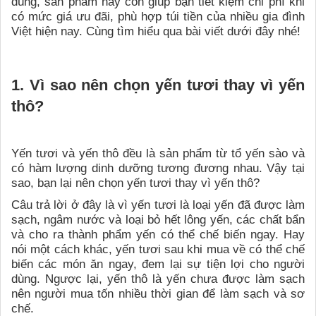
dùng, sản phẩm này còn giúp bạn tiết kiệm chi phí khi
có mức giá ưu đãi, phù hợp túi tiền của nhiều gia đình
Việt hiện nay. Cùng tìm hiểu qua bài viết dưới đây nhé!
1. Vì sao nên chọn yến tươi thay vì yến
thô?
Yến tươi và yến thô đều là sản phẩm từ tổ yến sào và
có hàm lượng dinh dưỡng tương đương nhau. Vậy tại
sao, bạn lại nên chọn yến tươi thay vì yến thô?
Câu trả lời ở đây là vì yến tươi là loại yến đã được làm
sạch, ngâm nước và loại bỏ hết lông yến, các chất bẩn
và cho ra thành phẩm yến có thể chế biến ngay. Hay
nói một cách khác, yến tươi sau khi mua về có thể chế
biến các món ăn ngay, đem lại sự tiện lợi cho người
dùng. Ngược lại, yến thô là yến chưa được làm sạch
nên người mua tốn nhiều thời gian để làm sạch và sơ
chế.