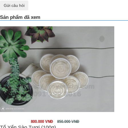
Gửi câu hỏi
Sản phẩm đã xem
800.000 VNĐ
850.000 VNĐ
Tổ Yến Sào Tươi (100g)