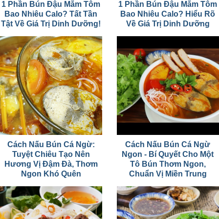
1 Phần Bún Đậu Mắm Tôm
1 Phần Bún Đậu Mắm Tôm
Bao Nhiêu Calo? Tất Tần
Bao Nhiêu Calo? Hiểu Rõ
Tật Về Giá Trị Dinh Dưỡng!
Về Giá Trị Dinh Dưỡng
Cách Nấu Bún Cá Ngừ:
Cách Nấu Bún Cá Ngừ
Tuyệt Chiêu Tạo Nên
Ngon - Bí Quyết Cho Một
Hương Vị Đậm Đà, Thơm
Tô Bún Thơm Ngon,
Ngon Khó Quên
Chuẩn Vị Miền Trung