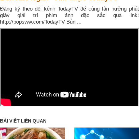
Đăng ký theo dõi kênh TodayTV để cùng tận hưởng phút
giây giải trí phim ảnh đặc sắc qua link:
http://popsww.com/TodayTV Bún ...
BÀI VIẾT LIÊN QUAN