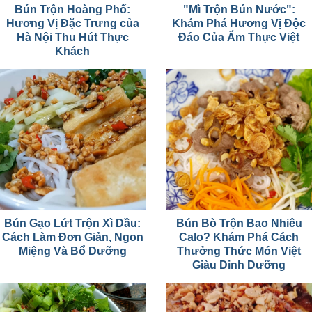
Bún Trộn Hoàng Phố:
"Mì Trộn Bún Nước":
Hương Vị Đặc Trưng của
Khám Phá Hương Vị Độc
Hà Nội Thu Hút Thực
Đáo Của Ẩm Thực Việt
Khách
Bún Gạo Lứt Trộn Xì Dầu:
Bún Bò Trộn Bao Nhiêu
Cách Làm Đơn Giản, Ngon
Calo? Khám Phá Cách
Miệng Và Bổ Dưỡng
Thưởng Thức Món Việt
Giàu Dinh Dưỡng