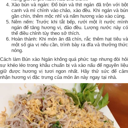
Xào bún và ngán: Đổ bún và thịt ngán đã trộn với bột
canh và mì chính vào chảo, xào đều. Khi ngán và bún
gần chín, thêm mộc nhĩ và nấm hương vào xào cùng.
Nêm nếm: Trước khi tắt bếp, rưới một ít nước mình
ngán để tăng hương vị, đảo đều. Lượng nước này có
thể điều chỉnh tùy theo sở thích.
Hoàn thành: Khi món ăn đã chín, rắc thêm hạt tiêu và
một số gia vị nếu cần, trình bày ra đĩa và thưởng thức
nóng.
Cách làm Bún xào Ngán không quá phức tạp nhưng đòi hỏi
sự khéo léo trong khâu chuẩn bị và xào nấu để nguyên liệu
giữ được hương vị tươi ngon nhất. Hãy thử sức để cảm
nhận hương vị đặc trưng của món ăn này ngay tại nhà.