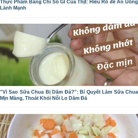
Thực Phẩm Bảng Chỉ Số GI Của Thịt: Hiểu Rõ để Ăn Uống
Lành Mạnh
"Vì Sao Sữa Chua Bị Dăm Đá?": Bí Quyết Làm Sữa Chua
Mịn Màng, Thoát Khỏi Nỗi Lo Dăm Đá