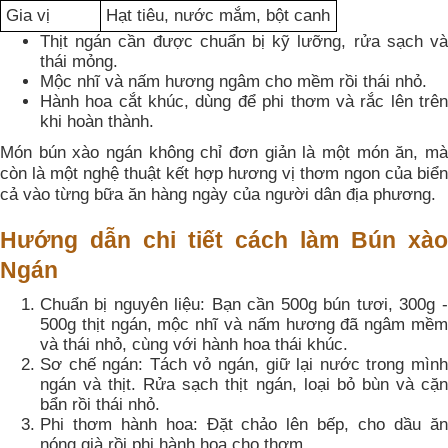
Gia vị
Hạt tiêu, nước mắm, bột canh
Thịt ngán cần được chuẩn bị kỹ lưỡng, rửa sạch và
thái mỏng.
Mộc nhĩ và nấm hương ngâm cho mềm rồi thái nhỏ.
Hành hoa cắt khúc, dùng để phi thơm và rắc lên trên
khi hoàn thành.
Món bún xào ngán không chỉ đơn giản là một món ăn, mà
còn là một nghệ thuật kết hợp hương vị thơm ngon của biển
cả vào từng bữa ăn hàng ngày của người dân địa phương.
Hướng dẫn chi tiết cách làm Bún xào
Ngán
Chuẩn bị nguyên liệu: Bạn cần 500g bún tươi, 300g -
500g thịt ngán, mộc nhĩ và nấm hương đã ngâm mềm
và thái nhỏ, cùng với hành hoa thái khúc.
Sơ chế ngán: Tách vỏ ngán, giữ lại nước trong mình
ngán và thịt. Rửa sạch thịt ngán, loại bỏ bùn và cặn
bẩn rồi thái nhỏ.
Phi thơm hành hoa: Đặt chảo lên bếp, cho dầu ăn
nóng già rồi phi hành hoa cho thơm.