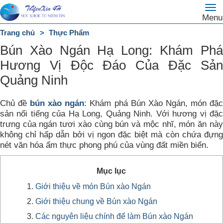
To
Trang
Menu
na
chủ
Trang chủ
Thực Phẩm
DANH
Bún Xào Ngán Hạ Long: Khám Phá
MỤC
Hương Vị Độc Đáo Của Đặc Sản
Quảng Ninh
Chủ đề
bún xào ngán
: Khám phá Bún Xào Ngán, món đặ
sản nổi tiếng của Hạ Long, Quảng Ninh. Với hương vị đặc
trưng của ngán tươi xào cùng bún và mộc nhĩ, món ăn này
không chỉ hấp dẫn bởi vị ngon đặc biệt mà còn chứa đựng
nét văn hóa ẩm thực phong phú của vùng đất miền biển.
Mục lục
Giới thiệu về món Bún xào Ngán
Giới thiệu chung về Bún xào Ngán
Các nguyên liệu chính để làm Bún xào Ngán