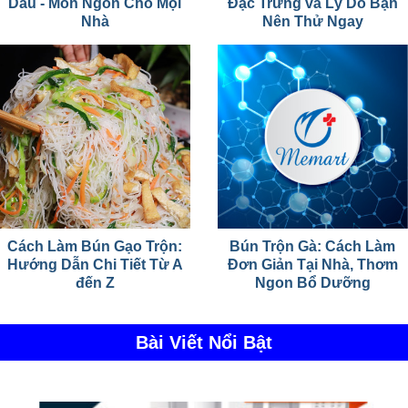
Dầu - Món Ngon Cho Mọi
Đặc Trưng và Lý Do Bạn
Nhà
Nên Thử Ngay
Cách Làm Bún Gạo Trộn:
Bún Trộn Gà: Cách Làm
Hướng Dẫn Chi Tiết Từ A
Đơn Giản Tại Nhà, Thơm
đến Z
Ngon Bổ Dưỡng
Bài Viết Nổi Bật