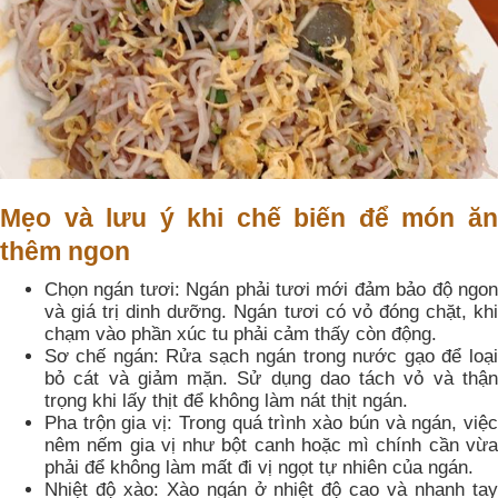
Mẹo và lưu ý khi chế biến để món ăn
thêm ngon
Chọn ngán tươi: Ngán phải tươi mới đảm bảo độ ngon
và giá trị dinh dưỡng. Ngán tươi có vỏ đóng chặt, khi
chạm vào phần xúc tu phải cảm thấy còn động.
Sơ chế ngán: Rửa sạch ngán trong nước gạo để loại
bỏ cát và giảm mặn. Sử dụng dao tách vỏ và thận
trọng khi lấy thịt để không làm nát thịt ngán.
Pha trộn gia vị: Trong quá trình xào bún và ngán, việc
nêm nếm gia vị như bột canh hoặc mì chính cần vừa
phải để không làm mất đi vị ngọt tự nhiên của ngán.
Nhiệt độ xào: Xào ngán ở nhiệt độ cao và nhanh tay