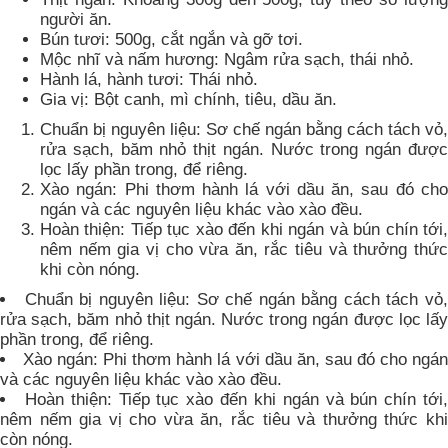
người ăn.
Bún tươi: 500g, cắt ngắn và gỡ tơi.
Mộc nhĩ và nấm hương: Ngâm rửa sạch, thái nhỏ.
Hành lá, hành tươi: Thái nhỏ.
Gia vị: Bột canh, mì chính, tiêu, dầu ăn.
Chuẩn bị nguyên liệu: Sơ chế ngán bằng cách tách vỏ,
rửa sạch, băm nhỏ thịt ngán. Nước trong ngán được
lọc lấy phần trong, để riêng.
Xào ngán: Phi thơm hành lá với dầu ăn, sau đó cho
ngán và các nguyên liệu khác vào xào đều.
Hoàn thiện: Tiếp tục xào đến khi ngán và bún chín tới,
nêm nếm gia vị cho vừa ăn, rắc tiêu và thưởng thức
khi còn nóng.
Chuẩn bị nguyên liệu: Sơ chế ngán bằng cách tách vỏ
rửa sạch, băm nhỏ thịt ngán. Nước trong ngán được lọc lấy
phần trong, để riêng.
Xào ngán: Phi thơm hành lá với dầu ăn, sau đó cho ngá
và các nguyên liệu khác vào xào đều.
Hoàn thiện: Tiếp tục xào đến khi ngán và bún chín tới
nêm nếm gia vị cho vừa ăn, rắc tiêu và thưởng thức khi
còn nóng.