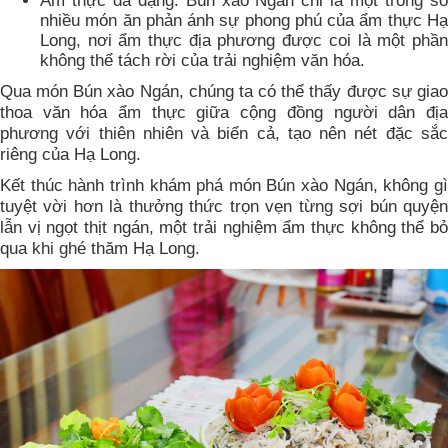
Ẩm thực đa dạng: Bún xào Ngán chỉ là một trong số
nhiều món ăn phản ánh sự phong phú của ẩm thực Hạ
Long, nơi ẩm thực địa phương được coi là một phần
không thể tách rời của trải nghiệm văn hóa.
Qua món Bún xào Ngán, chúng ta có thể thấy được sự giao
thoa văn hóa ẩm thực giữa cộng đồng người dân địa
phương với thiên nhiên và biển cả, tạo nên nét đặc sắc
riêng của Hạ Long.
Kết thúc hành trình khám phá món Bún xào Ngán, không gì
tuyệt vời hơn là thưởng thức trọn vẹn từng sợi bún quyện
lẫn vị ngọt thịt ngán, một trải nghiệm ẩm thực không thể bỏ
qua khi ghé thăm Hạ Long.