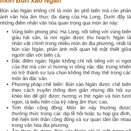
món Bún xào Ngán
Bún xào Ngán không chỉ là món ăn phổ biến mà còn phản
ánh văn hóa ẩm thực đa dạng của Hạ Long. Dưới đây là
những điểm nhấn văn hóa quan trọng qua món ăn này:
Vùng biển phong phú: Hạ Long, nổi tiếng với vùng biển
giàu hải sản, là nơi ngán được thu hoạch. Ngán là
nhân vật chính trong nhiều món ăn địa phương, nhất là
bún xào Ngán, phản ánh mối quan hệ mật thiết giữa
người dân với biển cả.
Đặc điểm ngán: Ngán không chỉ nổi tiếng với vị ngọt
của thịt mà còn vì hương vị nồng nặc đặc trưng khiến
nó trở thành sự lựa chọn không thể thay thế trong các
món ăn đặc sản.
Phương pháp chế biến: Bún xào Ngán được chế biến
theo cách truyền thống đơn giản nhưng đòi hỏi sự
khéo léo để giữ được hương vị thịt ngán và bún tươi
ngon, là biểu hiện của kỹ năng ẩm thực cao.
Tinh thần cộng đồng: Món ăn này thường được
thưởng thức trong các dịp lễ hội hoặc tụ họp gia đình,
thể hiện tinh thần cộng đồng và sự quan tâm lẫn nhau
trong văn hóa địa phương.