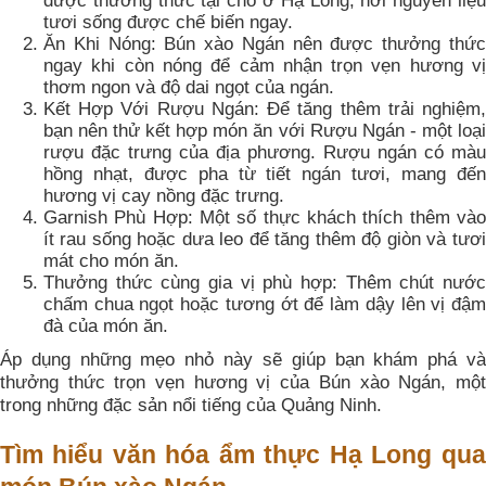
được thưởng thức tại chỗ ở Hạ Long, nơi nguyên liệu
tươi sống được chế biến ngay.
Ăn Khi Nóng: Bún xào Ngán nên được thưởng thức
ngay khi còn nóng để cảm nhận trọn vẹn hương vị
thơm ngon và độ dai ngọt của ngán.
Kết Hợp Với Rượu Ngán: Để tăng thêm trải nghiệm,
bạn nên thử kết hợp món ăn với Rượu Ngán - một loại
rượu đặc trưng của địa phương. Rượu ngán có màu
hồng nhạt, được pha từ tiết ngán tươi, mang đến
hương vị cay nồng đặc trưng.
Garnish Phù Hợp: Một số thực khách thích thêm vào
ít rau sống hoặc dưa leo để tăng thêm độ giòn và tươi
mát cho món ăn.
Thưởng thức cùng gia vị phù hợp: Thêm chút nước
chấm chua ngọt hoặc tương ớt để làm dậy lên vị đậm
đà của món ăn.
Áp dụng những mẹo nhỏ này sẽ giúp bạn khám phá và
thưởng thức trọn vẹn hương vị của Bún xào Ngán, một
trong những đặc sản nổi tiếng của Quảng Ninh.
Tìm hiểu văn hóa ẩm thực Hạ Long qua