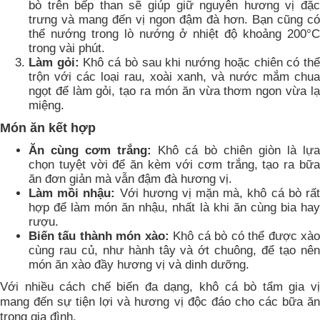
bò trên bếp than sẽ giúp giữ nguyên hương vị đặc
trưng và mang đến vị ngon đậm đà hơn. Bạn cũng có
thể nướng trong lò nướng ở nhiệt độ khoảng 200°C
trong vài phút.
Làm gỏi:
Khô cá bò sau khi nướng hoặc chiên có th
trộn với các loại rau, xoài xanh, và nước mắm chua
ngọt để làm gỏi, tạo ra món ăn vừa thơm ngon vừa lạ
miệng.
Món ăn kết hợp
Ăn cùng cơm trắng:
Khô cá bò chiên giòn là lựa
chọn tuyệt vời để ăn kèm với cơm trắng, tạo ra bữa
ăn đơn giản mà vẫn đậm đà hương vị.
Làm mồi nhậu:
Với hương vị mặn mà, khô cá bò rấ
hợp để làm món ăn nhậu, nhất là khi ăn cùng bia hay
rượu.
Biến tấu thành món xào:
Khô cá bò có thể được xà
cùng rau củ, như hành tây và ớt chuông, để tạo nên
món ăn xào đầy hương vị và dinh dưỡng.
Với nhiều cách chế biến đa dạng, khô cá bò tẩm gia vị
mang đến sự tiện lợi và hương vị độc đáo cho các bữa ăn
trong gia đình.