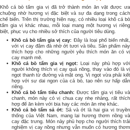
Khô cá bò tẩm gia vị đã trở thành món ăn vặt được ưa
chuộng nhờ hương vị đặc biệt và sự đa dạng trong cách
chế biến. Trên thị trường hiện nay, có nhiều loại khô cá bò
tẩm gia vị khác nhau, mỗi loại mang một hương vị riêng
biệt, phục vụ cho nhiều sở thích của người tiêu dùng.
Khô cá bò tẩm gia vị cay:
Đây là loại phổ biến nhất,
với vị cay đậm đà nhờ ớt tươi và tiêu. Sản phẩm này
thích hợp cho những người yêu thích món ăn có vị
cay mạnh mẽ.
Khô cá bò tẩm gia vị ngọt:
Loại này phù hợp vớ
người không thích vị cay quá nồng, thay vào đó là vị
ngọt thanh từ đường và mật ong. Vị ngọt vừa phải kết
hợp với sự dai ngon của cá bò, tạo nên sự hấp dẫn
riêng.
Khô cá bò tẩm tiêu chanh:
Được tẩm gia vị tiêu v
chanh, món này có vị chua cay nhẹ nhàng, rất thích
hợp để ăn kèm với bia hay các món ăn nhẹ khác.
Khô cá bò tẩm sả ớt:
Sả và ớt là hai gia vị truyề
thống của Việt Nam, mang lại hương thơm nồng và
cay đặc trưng. Món này phù hợp cho người thích trải
nghiệm vị cay nồng nhưng vẫn muốn có hương thơm