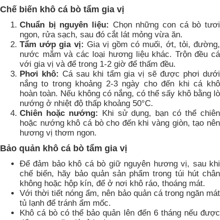
Chế biến khô cá bò tẩm gia vị
Chuẩn bị nguyên liệu:
Chọn những con cá bò tươi
ngon, rửa sạch, sau đó cắt lát mỏng vừa ăn.
Tẩm ướp gia vị:
Gia vị gồm có muối, ớt, tỏi, đường
nước mắm và các loại hương liệu khác. Trộn đều cá
với gia vị và để trong 1-2 giờ để thấm đều.
Phơi khô:
Cá sau khi tẩm gia vị sẽ được phơi dướ
nắng to trong khoảng 2-3 ngày cho đến khi cá khô
hoàn toàn. Nếu không có nắng, có thể sấy khô bằng lò
nướng ở nhiệt độ thấp khoảng 50°C.
Chiên hoặc nướng:
Khi sử dụng, bạn có thể chiê
hoặc nướng khô cá bò cho đến khi vàng giòn, tạo nên
hương vị thơm ngon.
Bảo quản khô cá bò tẩm gia vị
Để đảm bảo khô cá bò giữ nguyên hương vị, sau khi
chế biến, hãy bảo quản sản phẩm trong túi hút chân
không hoặc hộp kín, để ở nơi khô ráo, thoáng mát.
Với thời tiết nóng ẩm, nên bảo quản cá trong ngăn mát
tủ lạnh để tránh ẩm mốc.
Khô cá bò có thể bảo quản lên đến 6 tháng nếu được