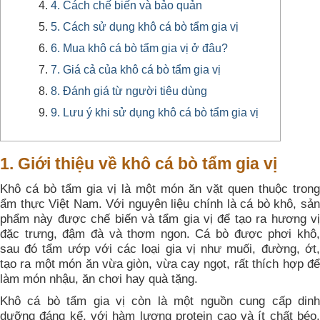
4. Cách chế biến và bảo quản
5. Cách sử dụng khô cá bò tẩm gia vị
6. Mua khô cá bò tẩm gia vị ở đâu?
7. Giá cả của khô cá bò tẩm gia vị
8. Đánh giá từ người tiêu dùng
9. Lưu ý khi sử dụng khô cá bò tẩm gia vị
1. Giới thiệu về khô cá bò tẩm gia vị
Khô cá bò tẩm gia vị là một món ăn vặt quen thuộc trong
ẩm thực Việt Nam. Với nguyên liệu chính là cá bò khô, sản
phẩm này được chế biến và tẩm gia vị để tạo ra hương vị
đặc trưng, đậm đà và thơm ngon. Cá bò được phơi khô,
sau đó tẩm ướp với các loại gia vị như muối, đường, ớt,
tạo ra một món ăn vừa giòn, vừa cay ngọt, rất thích hợp để
làm món nhậu, ăn chơi hay quà tặng.
Khô cá bò tẩm gia vị còn là một nguồn cung cấp dinh
dưỡng đáng kể, với hàm lượng protein cao và ít chất béo,