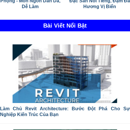
Phộng - Món Ngon Dân Dã,
Đặc Sản Nổi Tiếng, Đậm Đà
Dễ Làm
Hương Vị Biển
Bài Viết Nổi Bật
Làm Chủ Revit Architecture: Bước Đột Phá Cho Sự
Nghiệp Kiến Trúc Của Bạn