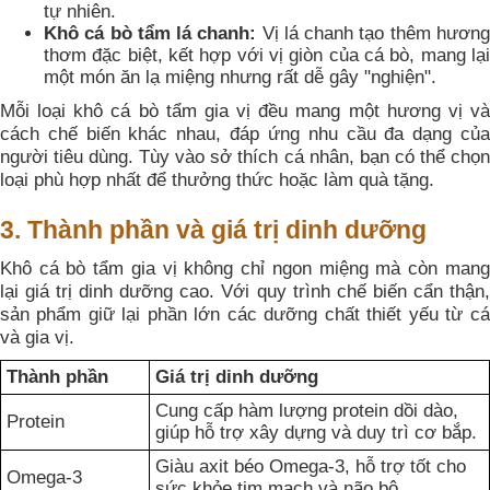
tự nhiên.
Khô cá bò tẩm lá chanh:
Vị lá chanh tạo thêm hươn
thơm đặc biệt, kết hợp với vị giòn của cá bò, mang lại
một món ăn lạ miệng nhưng rất dễ gây "nghiện".
Mỗi loại khô cá bò tẩm gia vị đều mang một hương vị và
cách chế biến khác nhau, đáp ứng nhu cầu đa dạng của
người tiêu dùng. Tùy vào sở thích cá nhân, bạn có thể chọn
loại phù hợp nhất để thưởng thức hoặc làm quà tặng.
3. Thành phần và giá trị dinh dưỡng
Khô cá bò tẩm gia vị không chỉ ngon miệng mà còn mang
lại giá trị dinh dưỡng cao. Với quy trình chế biến cẩn thận,
sản phẩm giữ lại phần lớn các dưỡng chất thiết yếu từ cá
và gia vị.
Thành phần
Giá trị dinh dưỡng
Cung cấp hàm lượng protein dồi dào,
Protein
giúp hỗ trợ xây dựng và duy trì cơ bắp.
Giàu axit béo Omega-3, hỗ trợ tốt cho
Omega-3
sức khỏe tim mạch và não bộ.