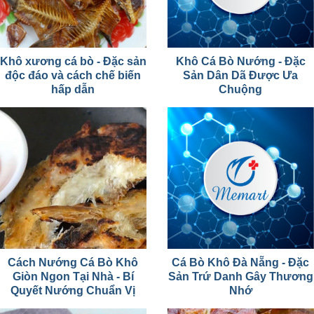
Khô xương cá bò - Đặc sản
Khô Cá Bò Nướng - Đặc
độc đáo và cách chế biến
Sản Dân Dã Được Ưa
hấp dẫn
Chuộng
Cách Nướng Cá Bò Khô
Cá Bò Khô Đà Nẵng - Đặc
Giòn Ngon Tại Nhà - Bí
Sản Trứ Danh Gây Thương
Quyết Nướng Chuẩn Vị
Nhớ