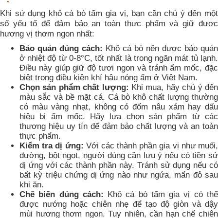
Khi sử dụng khô cá bò tẩm gia vị, bạn cần chú ý đến một
số yếu tố để đảm bảo an toàn thực phẩm và giữ được
hương vị thơm ngon nhất:
Bảo quản đúng cách:
Khô cá bò nên được bảo quản
ở nhiệt độ từ 0-8°C, tốt nhất là trong ngăn mát tủ lạnh.
Điều này giúp giữ độ tươi ngon và tránh ẩm mốc, đặc
biệt trong điều kiện khí hậu nóng ẩm ở Việt Nam.
Chọn sản phẩm chất lượng:
Khi mua, hãy chú ý đế
màu sắc và bề mặt cá. Cá bò khô chất lượng thường
có màu vàng nhạt, không có đốm nâu xám hay dấu
hiệu bị ẩm mốc. Hãy lựa chọn sản phẩm từ các
thương hiệu uy tín để đảm bảo chất lượng và an toàn
thực phẩm.
Kiểm tra dị ứng:
Với các thành phần gia vị như muối
đường, bột ngọt, người dùng cần lưu ý nếu có tiền sử
dị ứng với các thành phần này. Tránh sử dụng nếu có
bất kỳ triệu chứng dị ứng nào như ngứa, mẩn đỏ sau
khi ăn.
Chế biến đúng cách:
Khô cá bò tẩm gia vị có th
được nướng hoặc chiên nhẹ để tạo độ giòn và dậy
mùi hương thơm ngon. Tuy nhiên, cần hạn chế chiên