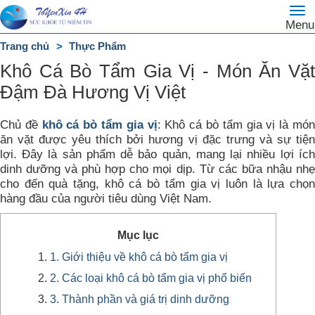
To
Trang
Menu
na
chủ
Trang chủ
Thực Phẩm
DANH
Khô Cá Bò Tẩm Gia Vị - Món Ăn Vặt
MỤC
Đậm Đà Hương Vị Việt
Chủ đề
khô cá bò tẩm gia vị
: Khô cá bò tẩm gia vị là mó
ăn vặt được yêu thích bởi hương vị đặc trưng và sự tiện
lợi. Đây là sản phẩm dễ bảo quản, mang lại nhiều lợi ích
dinh dưỡng và phù hợp cho mọi dịp. Từ các bữa nhậu nhẹ
cho đến quà tặng, khô cá bò tẩm gia vị luôn là lựa chọn
hàng đầu của người tiêu dùng Việt Nam.
Mục lục
1. Giới thiệu về khô cá bò tẩm gia vị
2. Các loại khô cá bò tẩm gia vị phổ biến
3. Thành phần và giá trị dinh dưỡng