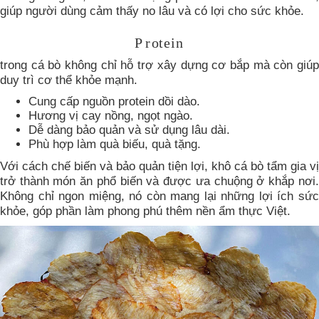
giúp người dùng cảm thấy no lâu và có lợi cho sức khỏe.
P
r
o
t
e
i
n
trong cá bò không chỉ hỗ trợ xây dựng cơ bắp mà còn giúp
duy trì cơ thể khỏe mạnh.
Cung cấp nguồn protein dồi dào.
Hương vị cay nồng, ngọt ngào.
Dễ dàng bảo quản và sử dụng lâu dài.
Phù hợp làm quà biếu, quà tặng.
Với cách chế biến và bảo quản tiện lợi, khô cá bò tẩm gia vị
trở thành món ăn phổ biến và được ưa chuộng ở khắp nơi.
Không chỉ ngon miệng, nó còn mang lại những lợi ích sức
khỏe, góp phần làm phong phú thêm nền ẩm thực Việt.