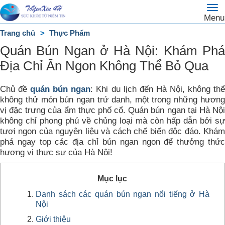
To
Trang
Menu
na
chủ
Trang chủ
Thực Phẩm
DANH
Quán Bún Ngan ở Hà Nội: Khám Phá
MỤC
Địa Chỉ Ăn Ngon Không Thể Bỏ Qua
Chủ đề
quán bún ngan
: Khi du lịch đến Hà Nội, không th
không thử món bún ngan trứ danh, một trong những hương
vị đặc trưng của ẩm thực phố cổ. Quán bún ngan tại Hà Nội
không chỉ phong phú về chủng loại mà còn hấp dẫn bởi sự
tươi ngon của nguyên liệu và cách chế biến độc đáo. Khám
phá ngay top các địa chỉ bún ngan ngon để thưởng thức
hương vị thực sự của Hà Nội!
Mục lục
Danh sách các quán bún ngan nổi tiếng ở Hà
Nội
Giới thiệu