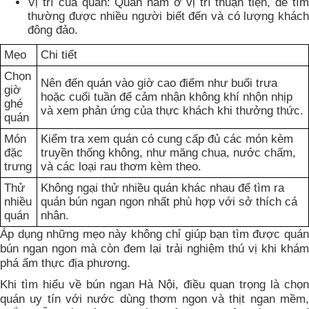
Vị trí của quán: Quán nằm ở vị trí thuận tiện, dễ tìm
thường được nhiều người biết đến và có lượng khách
đông đảo.
Mẹo
Chi tiết
Chọn
Nên đến quán vào giờ cao điểm như buổi trưa
giờ
hoặc cuối tuần để cảm nhận không khí nhộn nhịp
ghé
và xem phản ứng của thực khách khi thưởng thức.
quán
Món
Kiểm tra xem quán có cung cấp đủ các món kèm
đặc
truyền thống không, như măng chua, nước chấm,
trưng
và các loại rau thơm kèm theo.
Thử
Không ngại thử nhiều quán khác nhau để tìm ra
nhiều
quán bún ngan ngon nhất phù hợp với sở thích cá
quán
nhân.
Áp dụng những mẹo này không chỉ giúp bạn tìm được quán
bún ngan ngon mà còn đem lại trải nghiệm thú vị khi khám
phá ẩm thực địa phương.
Khi tìm hiểu về bún ngan Hà Nội, điều quan trọng là chọn
quán uy tín với nước dùng thơm ngon và thịt ngan mềm,