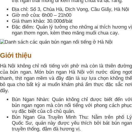
thịt ngan thái mỏng đi kèm măng chua và lạc rang.
Địa chỉ: Số 3, Chùa Hà, Dịch Vọng, Cầu Giấy, Hà Nội
Giờ mở cửa: 6h00 – 21h00
Giá tham khảo: 30.000đ/bát
Đặc điểm: Quán lý tưởng cho những ai thích hương vị
ngan thơm ngon, kèm theo măng muối chua cay.
Giới thiệu
Hà Nội không chỉ nổi tiếng với phở mà còn là thiên đường
của bún ngan. Món bún ngan Hà Nội với nước dùng ngọt
thanh, thịt ngan mềm và đầy đặn là sự lựa chọn không thể
bỏ qua cho bất kỳ ai muốn khám phá ẩm thực đặc sắc nơi
đây.
Bún Ngan Nhàn: Quán không chỉ được biết đến với
bún ngan ngon mà còn nổi tiếng với phong cách phục
vụ đặc biệt của cô chủ quán.
Bún Ngan Gia Truyền Minh Thu: Nằm trên phố Lý
Quốc Sư, quán này được yêu thích bởi bát bún ngan
truyền thống, đậm đà hương vị.