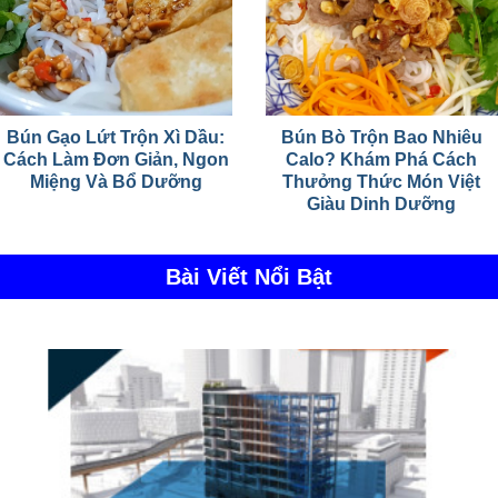
Bún Gạo Lứt Trộn Xì Dầu:
Bún Bò Trộn Bao Nhiêu
Cách Làm Đơn Giản, Ngon
Calo? Khám Phá Cách
Miệng Và Bổ Dưỡng
Thưởng Thức Món Việt
Giàu Dinh Dưỡng
Bài Viết Nổi Bật