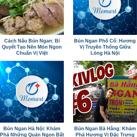
Cách Nấu Bún Ngan: Bí
Bún Ngan Phố Cổ: Hương
Quyết Tạo Nên Món Ngon
Vị Truyền Thống Giữa
Chuẩn Vị Việt
Lòng Hà Nội
Bún Ngan Hà Nội: Khám
Bún Ngan Bà Hằng: Khám
Phá Những Quán Ngon Bất
Phá Hương Vị Đặc Trưng