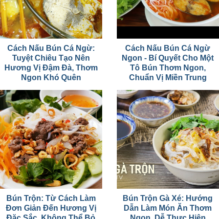
Cách Nấu Bún Cá Ngừ:
Cách Nấu Bún Cá Ngừ
Tuyệt Chiêu Tạo Nên
Ngon - Bí Quyết Cho Một
Hương Vị Đậm Đà, Thơm
Tô Bún Thơm Ngon,
Ngon Khó Quên
Chuẩn Vị Miền Trung
Bún Trộn: Từ Cách Làm
Bún Trộn Gà Xé: Hướng
Đơn Giản Đến Hương Vị
Dẫn Làm Món Ăn Thơm
Đặc Sắc, Không Thể Bỏ
Ngon, Dễ Thực Hiện