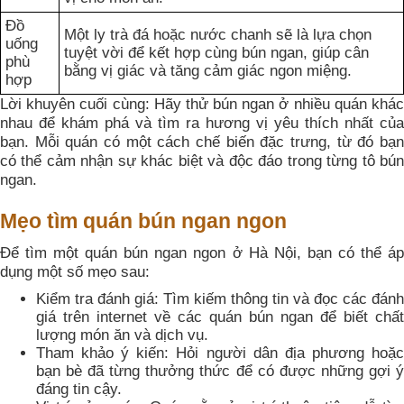
Đồ
Một ly trà đá hoặc nước chanh sẽ là lựa chọn
uống
tuyệt vời để kết hợp cùng bún ngan, giúp cân
phù
bằng vị giác và tăng cảm giác ngon miệng.
hợp
Lời khuyên cuối cùng: Hãy thử bún ngan ở nhiều quán khác
nhau để khám phá và tìm ra hương vị yêu thích nhất của
bạn. Mỗi quán có một cách chế biến đặc trưng, từ đó bạn
có thể cảm nhận sự khác biệt và độc đáo trong từng tô bún
ngan.
Mẹo tìm quán bún ngan ngon
Để tìm một quán bún ngan ngon ở Hà Nội, bạn có thể áp
dụng một số mẹo sau:
Kiểm tra đánh giá: Tìm kiếm thông tin và đọc các đánh
giá trên internet về các quán bún ngan để biết chất
lượng món ăn và dịch vụ.
Tham khảo ý kiến: Hỏi người dân địa phương hoặc
bạn bè đã từng thưởng thức để có được những gợi ý
đáng tin cậy.