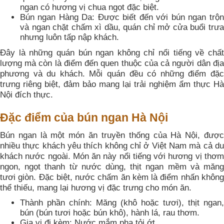
ngan có hương vị chua ngọt đặc biệt.
Bún ngan Hàng Da: Được biết đến với bún ngan trộn
và ngan chặt chấm xì dầu, quán chỉ mở cửa buổi trưa
nhưng luôn tấp nập khách.
Đây là những quán bún ngan không chỉ nổi tiếng về chất
lượng mà còn là điểm đến quen thuộc của cả người dân địa
phương và du khách. Mỗi quán đều có những điểm đặc
trưng riêng biệt, đảm bảo mang lại trải nghiệm ẩm thực Hà
Nội đích thực.
Đặc điểm của bún ngan Hà Nội
Bún ngan là một món ăn truyền thống của Hà Nội, được
nhiều thực khách yêu thích không chỉ ở Việt Nam mà cả du
khách nước ngoài. Món ăn này nổi tiếng với hương vị thơm
ngon, ngọt thanh từ nước dùng, thịt ngan mềm và măng
tươi giòn. Đặc biệt, nước chấm ăn kèm là điểm nhấn không
thể thiếu, mang lại hương vị đặc trưng cho món ăn.
Thành phần chính: Măng (khô hoặc tươi), thịt ngan,
bún (bún tươi hoặc bún khô), hành lá, rau thơm.
Gia vị đi kèm: Nước mắm pha tỏi ớt.