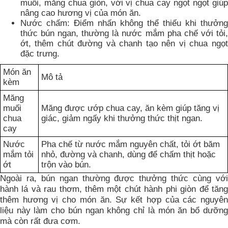
muối, măng chua giòn, với vị chua cay ngọt ngọt giúp
nâng cao hương vị của món ăn.
Nước chấm: Điểm nhấn không thể thiếu khi thưởng
thức bún ngan, thường là nước mắm pha chế với tỏi,
ớt, thêm chút đường và chanh tạo nên vị chua ngọt
đặc trưng.
Món ăn
Mô tả
kèm
Măng
muối
Măng được ướp chua cay, ăn kèm giúp tăng vị
chua
giác, giảm ngấy khi thưởng thức thịt ngan.
cay
Nước
Pha chế từ nước mắm nguyên chất, tỏi ớt băm
mắm tỏi
nhỏ, đường và chanh, dùng để chấm thịt hoặc
ớt
trộn vào bún.
Ngoài ra, bún ngan thường được thưởng thức cùng với
hành lá và rau thơm, thêm một chút hành phi giòn để tăng
thêm hương vị cho món ăn. Sự kết hợp của các nguyên
liệu này làm cho bún ngan không chỉ là món ăn bổ dưỡng
mà còn rất đưa cơm.