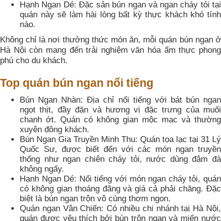
Hạnh Ngan Dé: Đặc sản bún ngan và ngan cháy tỏi tại
quán này sẽ làm hài lòng bất kỳ thực khách khó tính
nào.
Không chỉ là nơi thưởng thức món ăn, mỗi quán bún ngan ở
Hà Nội còn mang đến trải nghiệm văn hóa ẩm thực phong
phú cho du khách.
Top quán bún ngan nổi tiếng
Bún Ngan Nhàn: Địa chỉ nổi tiếng với bát bún ngan
ngọt thịt, đầy đặn và hương vị đặc trưng của muối
chanh ớt. Quán có không gian mộc mạc và thường
xuyên đông khách.
Bún Ngan Gia Truyền Minh Thu: Quán tọa lạc tại 31 Lý
Quốc Sư, được biết đến với các món ngan truyền
thống như ngan chiên cháy tỏi, nước dùng đậm đà
không ngấy.
Hạnh Ngan Dé: Nổi tiếng với món ngan cháy tỏi, quán
có không gian thoáng đãng và giá cả phải chăng. Đặc
biệt là bún ngan trộn vô cùng thơm ngon.
Quán ngan Vân Chiến: Có nhiều chi nhánh tại Hà Nội,
quán được yêu thích bởi bún trộn ngan và miến nước