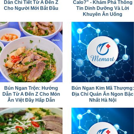
Dẫn Chi Tiết Từ A Đến Z
Calo?" - Khám Phá Thông
Cho Người Mới Bắt Đầu
Tin Dinh Dưỡng Và Lời
Khuyên Ăn Uống
Bún Ngan Trộn: Hướng
Bún Ngan Kim Mã Thượng:
Dẫn Từ A Đến Z Cho Món
Địa Chỉ Quán Ăn Ngon Bậc
Ăn Việt Đầy Hấp Dẫn
Nhất Hà Nội