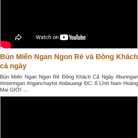
Bún Miến Ngan Ngon Rẻ và Đông Khách
cả ngày
Bún Miến Ngan Ngon Rẻ Đông Khách Cả Ngày #bunngan
#mienngan #nganchaytoi #odauangi ĐC: 8 Lĩnh Nam Hoàng
Mai GIỚI ...