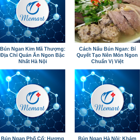
Bún Ngan Kim Mã Thượng:
Cách Nấu Bún Ngan: Bí
Địa Chỉ Quán Ăn Ngon Bậc
Quyết Tạo Nên Món Ngon
Nhất Hà Nội
Chuẩn Vị Việt
Bún Ngan Phố Cổ: Hương
Bún Ngan Hà Nội: Khám