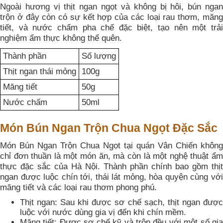
Ngoài hương vị thịt ngan ngọt và không bị hôi, bún ngan
trộn ở đây còn có sự kết hợp của các loại rau thơm, măng
tiết, và nước chấm pha chế đặc biệt, tạo nên một trải
nghiệm ẩm thực không thể quên.
Thành phần
Số lượng
Thịt ngan thái mỏng
100g
Măng tiết
50g
Nước chấm
50ml
Món Bún Ngan Trộn Chua Ngọt Đặc Sắc
Món Bún Ngan Trộn Chua Ngọt tại quán Vân Chiến không
chỉ đơn thuần là một món ăn, mà còn là một nghệ thuật ẩm
thực đặc sắc của Hà Nội. Thành phần chính bao gồm thịt
ngan được luộc chín tới, thái lát mỏng, hòa quyện cùng với
măng tiết và các loại rau thơm phong phú.
Thịt ngan: Sau khi được sơ chế sạch, thịt ngan được
luộc với nước dùng gia vị đến khi chín mềm.
Măng tiết: Được sơ chế kỹ và trộn đều với một số gia