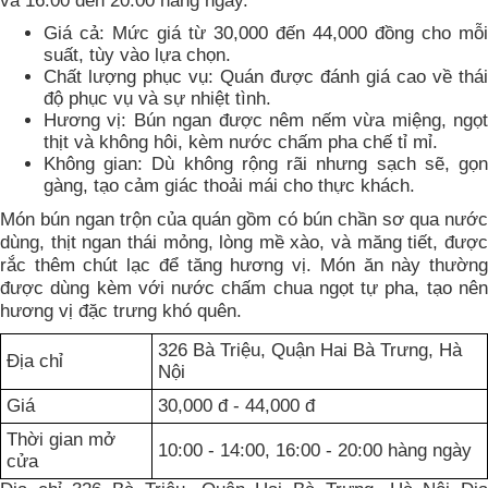
và 16:00 đến 20:00 hàng ngày.
Giá cả: Mức giá từ 30,000 đến 44,000 đồng cho mỗi
suất, tùy vào lựa chọn.
Chất lượng phục vụ: Quán được đánh giá cao về thái
độ phục vụ và sự nhiệt tình.
Hương vị: Bún ngan được nêm nếm vừa miệng, ngọt
thịt và không hôi, kèm nước chấm pha chế tỉ mỉ.
Không gian: Dù không rộng rãi nhưng sạch sẽ, gọn
gàng, tạo cảm giác thoải mái cho thực khách.
Món bún ngan trộn của quán gồm có bún chần sơ qua nước
dùng, thịt ngan thái mỏng, lòng mề xào, và măng tiết, được
rắc thêm chút lạc để tăng hương vị. Món ăn này thường
được dùng kèm với nước chấm chua ngọt tự pha, tạo nên
hương vị đặc trưng khó quên.
326 Bà Triệu, Quận Hai Bà Trưng, Hà
Địa chỉ
Nội
Giá
30,000 đ - 44,000 đ
Thời gian mở
10:00 - 14:00, 16:00 - 20:00 hàng ngày
cửa