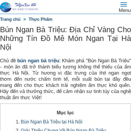
To
Trang
Menu
na
chủ
Trang chủ
Thực Phẩm
DANH
Bún Ngan Bà Triệu: Địa Chỉ Vàng Cho
MỤC
Những Tín Đồ Mê Món Ngan Tại Hà
Nội
Chủ đề
bún ngan bà triệu
: Khám phá "Bún Ngan Bà Triệu
- món ăn đã trở thành biểu tượng không thể thiếu của ẩm
thực Hà Nội. Từ hương vị đặc trưng của thịt ngan ngọt
thơm đến nước chấm tinh tế, mỗi suất bún tại đây đều
mang đến cho thực khách trải nghiệm ẩm thực khó quên.
Hãy đến và thưởng thức, để cảm nhận sự tinh túy của nghệ
thuật ẩm thực Việt!
Mục lục
Bún Ngan Bà Triệu tại Hà Nội
Giới Thiệu Chung Về Bún Ngan Bà Triệu