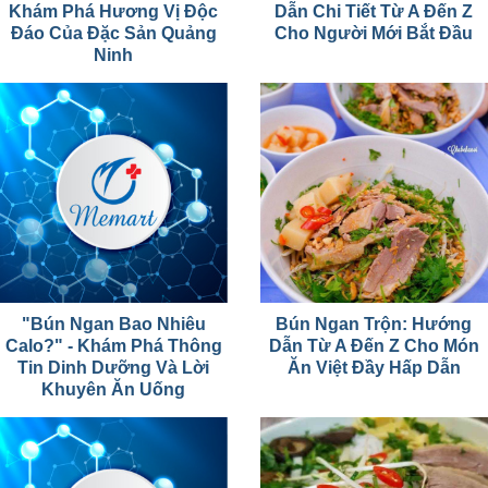
Khám Phá Hương Vị Độc
Dẫn Chi Tiết Từ A Đến Z
Đáo Của Đặc Sản Quảng
Cho Người Mới Bắt Đầu
Ninh
"Bún Ngan Bao Nhiêu
Bún Ngan Trộn: Hướng
Calo?" - Khám Phá Thông
Dẫn Từ A Đến Z Cho Món
Tin Dinh Dưỡng Và Lời
Ăn Việt Đầy Hấp Dẫn
Khuyên Ăn Uống