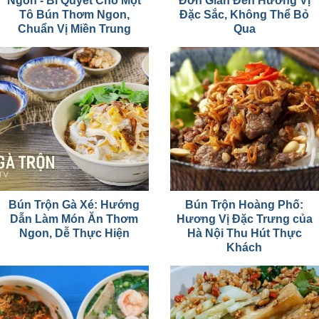
Ngon - Bí Quyết Cho Một
Đơn Giản Đến Hương Vị
Tô Bún Thơm Ngon,
Đặc Sắc, Không Thể Bỏ
Chuẩn Vị Miền Trung
Qua
Bún Trộn Gà Xé: Hướng
Bún Trộn Hoàng Phố:
Dẫn Làm Món Ăn Thơm
Hương Vị Đặc Trưng của
Ngon, Dễ Thực Hiện
Hà Nội Thu Hút Thực
Khách