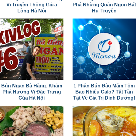
Vị Truyền Thống Giữa
Phá Những Quán Ngon Bất
Lòng Hà Nội
Hư Truyền
Bún Ngan Bà Hằng: Khám
1 Phần Bún Đậu Mắm Tôm
Phá Hương Vị Đặc Trưng
Bao Nhiêu Calo? Tất Tần
Của Hà Nội
Tật Về Giá Trị Dinh Dưỡng!