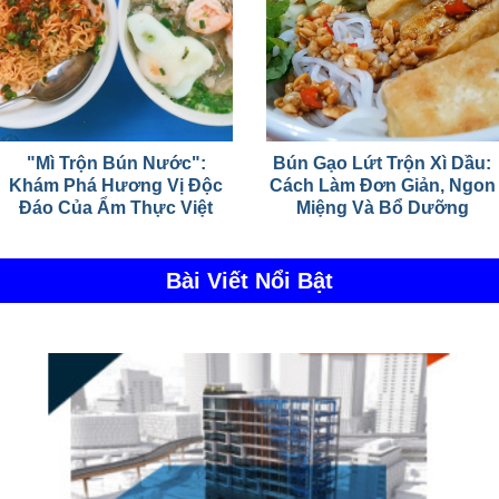
"Mì Trộn Bún Nước":
Bún Gạo Lứt Trộn Xì Dầu:
Khám Phá Hương Vị Độc
Cách Làm Đơn Giản, Ngon
Đáo Của Ẩm Thực Việt
Miệng Và Bổ Dưỡng
Bài Viết Nổi Bật