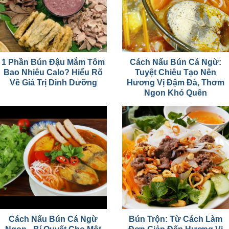
1 Phần Bún Đậu Mắm Tôm
Cách Nấu Bún Cá Ngừ:
Bao Nhiêu Calo? Hiểu Rõ
Tuyệt Chiêu Tạo Nên
Về Giá Trị Dinh Dưỡng
Hương Vị Đậm Đà, Thơm
Ngon Khó Quên
Cách Nấu Bún Cá Ngừ
Bún Trộn: Từ Cách Làm