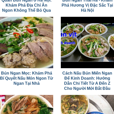
Quán Bún Ngan ở Hà Nội:
Bún Ngan Thái Hà - Khám
Khám Phá Địa Chỉ Ăn
Phá Hương Vị Đặc Sắc Tại
Ngon Không Thể Bỏ Qua
Hà Nội
Bún Ngan Mọc: Khám Phá
Cách Nấu Bún Miến Ngan
Bí Quyết Nấu Món Ngon Từ
Để Kinh Doanh: Hướng
Ngan Tại Nhà
Dẫn Chi Tiết Từ A Đến Z
Cho Người Mới Bắt Đầu