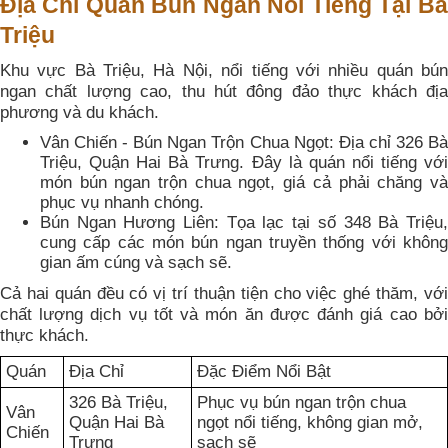
Địa Chỉ Quán Bún Ngan Nổi Tiếng Tại Bà
Triệu
Khu vực Bà Triệu, Hà Nội, nổi tiếng với nhiều quán bún
ngan chất lượng cao, thu hút đông đảo thực khách địa
phương và du khách.
Vân Chiến - Bún Ngan Trộn Chua Ngọt: Địa chỉ 326 Bà
Triệu, Quận Hai Bà Trưng. Đây là quán nổi tiếng với
món bún ngan trộn chua ngọt, giá cả phải chăng và
phục vụ nhanh chóng.
Bún Ngan Hương Liên: Tọa lạc tại số 348 Bà Triệu,
cung cấp các món bún ngan truyền thống với không
gian ấm cúng và sạch sẽ.
Cả hai quán đều có vị trí thuận tiện cho việc ghé thăm, với
chất lượng dịch vụ tốt và món ăn được đánh giá cao bởi
thực khách.
Quán
Địa Chỉ
Đặc Điểm Nổi Bật
326 Bà Triệu,
Phục vụ bún ngan trộn chua
Vân
Quận Hai Bà
ngọt nổi tiếng, không gian mở,
Chiến
Trưng
sạch sẽ