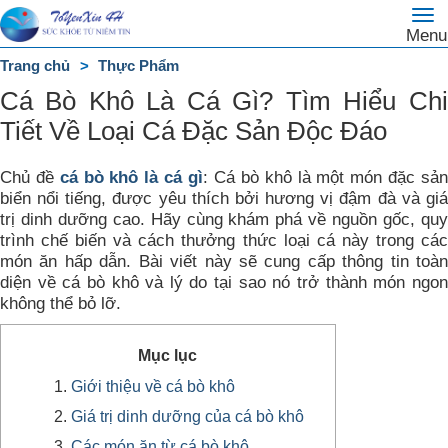
To
Trang
Menu
na
chủ
Trang chủ
Thực Phẩm
DANH
Cá Bò Khô Là Cá Gì? Tìm Hiểu Chi
MỤC
Tiết Về Loại Cá Đặc Sản Độc Đáo
Chủ đề
cá bò khô là cá gì
: Cá bò khô là một món đặc sả
biển nổi tiếng, được yêu thích bởi hương vị đậm đà và giá
trị dinh dưỡng cao. Hãy cùng khám phá về nguồn gốc, quy
trình chế biến và cách thưởng thức loại cá này trong các
món ăn hấp dẫn. Bài viết này sẽ cung cấp thông tin toàn
diện về cá bò khô và lý do tại sao nó trở thành món ngon
không thể bỏ lỡ.
Mục lục
Giới thiệu về cá bò khô
Giá trị dinh dưỡng của cá bò khô
Các món ăn từ cá bò khô