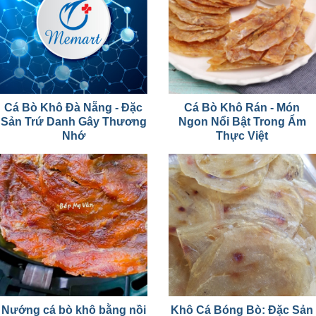
Cá Bò Khô Đà Nẵng - Đặc
Cá Bò Khô Rán - Món
Sản Trứ Danh Gây Thương
Ngon Nổi Bật Trong Ẩm
Nhớ
Thực Việt
Nướng cá bò khô bằng nồi
Khô Cá Bóng Bò: Đặc Sản