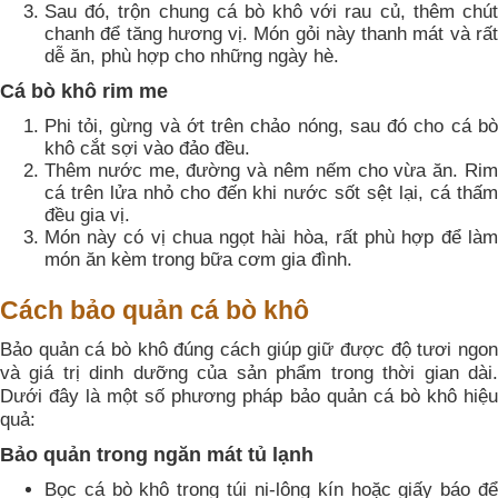
Sau đó, trộn chung cá bò khô với rau củ, thêm chút
chanh để tăng hương vị. Món gỏi này thanh mát và rất
dễ ăn, phù hợp cho những ngày hè.
Cá bò khô rim me
Phi tỏi, gừng và ớt trên chảo nóng, sau đó cho cá bò
khô cắt sợi vào đảo đều.
Thêm nước me, đường và nêm nếm cho vừa ăn. Rim
cá trên lửa nhỏ cho đến khi nước sốt sệt lại, cá thấm
đều gia vị.
Món này có vị chua ngọt hài hòa, rất phù hợp để làm
món ăn kèm trong bữa cơm gia đình.
Cách bảo quản cá bò khô
Bảo quản cá bò khô đúng cách giúp giữ được độ tươi ngon
và giá trị dinh dưỡng của sản phẩm trong thời gian dài.
Dưới đây là một số phương pháp bảo quản cá bò khô hiệu
quả:
Bảo quản trong ngăn mát tủ lạnh
Bọc cá bò khô trong túi ni-lông kín hoặc giấy báo để