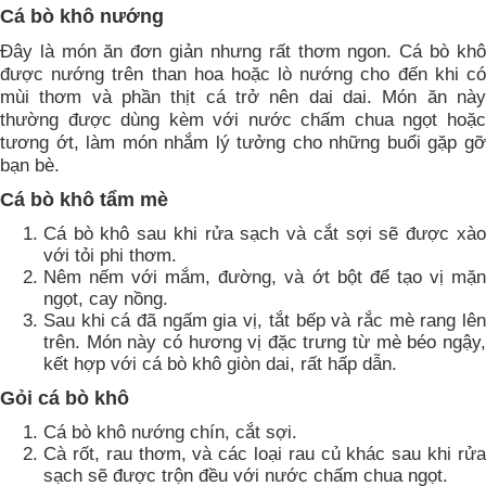
Cá bò khô nướng
Đây là món ăn đơn giản nhưng rất thơm ngon. Cá bò khô
được nướng trên than hoa hoặc lò nướng cho đến khi có
mùi thơm và phần thịt cá trở nên dai dai. Món ăn này
thường được dùng kèm với nước chấm chua ngọt hoặc
tương ớt, làm món nhắm lý tưởng cho những buổi gặp gỡ
bạn bè.
Cá bò khô tẩm mè
Cá bò khô sau khi rửa sạch và cắt sợi sẽ được xào
với tỏi phi thơm.
Nêm nếm với mắm, đường, và ớt bột để tạo vị mặn
ngọt, cay nồng.
Sau khi cá đã ngấm gia vị, tắt bếp và rắc mè rang lên
trên. Món này có hương vị đặc trưng từ mè béo ngậy,
kết hợp với cá bò khô giòn dai, rất hấp dẫn.
Gỏi cá bò khô
Cá bò khô nướng chín, cắt sợi.
Cà rốt, rau thơm, và các loại rau củ khác sau khi rửa
sạch sẽ được trộn đều với nước chấm chua ngọt.