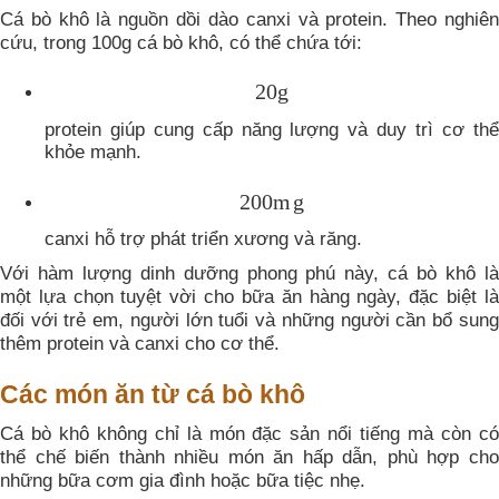
Cá bò khô là nguồn dồi dào canxi và protein. Theo nghiên
cứu, trong 100g cá bò khô, có thể chứa tới:
20
g
protein giúp cung cấp năng lượng và duy trì cơ thể
khỏe mạnh.
200
m
g
canxi hỗ trợ phát triển xương và răng.
Với hàm lượng dinh dưỡng phong phú này, cá bò khô là
một lựa chọn tuyệt vời cho bữa ăn hàng ngày, đặc biệt là
đối với trẻ em, người lớn tuổi và những người cần bổ sung
thêm protein và canxi cho cơ thể.
Các món ăn từ cá bò khô
Cá bò khô không chỉ là món đặc sản nổi tiếng mà còn có
thể chế biến thành nhiều món ăn hấp dẫn, phù hợp cho
những bữa cơm gia đình hoặc bữa tiệc nhẹ.