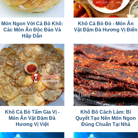
Món Ngon Với Cá Bò Khô:
Khô Cá Bò Đỏ - Món Ăn
Các Món Ăn Độc Đáo Và
Vặt Đậm Đà Hương Vị Biển
Hấp Dẫn
Khô Cá Bò Tẩm Gia Vị -
Khô Bò Cách Làm: Bí
Món Ăn Vặt Đậm Đà
Quyết Tạo Nên Món Ngon
Hương Vị Việt
Đúng Chuẩn Tại Nhà