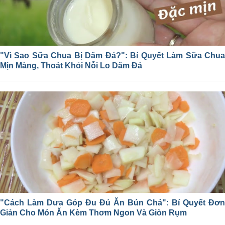
"Vì Sao Sữa Chua Bị Dăm Đá?": Bí Quyết Làm Sữa Chua
Mịn Màng, Thoát Khỏi Nỗi Lo Dăm Đá
"Cách Làm Dưa Góp Đu Đủ Ăn Bún Chả": Bí Quyết Đơn
Giản Cho Món Ăn Kèm Thơm Ngon Và Giòn Rụm