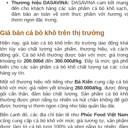
Thương hiệu DASAVINA:
DASAVINA cam kết man
đến cho khách hàng các sản phẩm cá bò khô sạch,
đảm bảo an toàn vệ sinh thực phẩm với hương vị
thơm ngon đặc trưng.
Giá bán cá bò khô trên thị trường
Hiện nay, giá bán cá bò khô trên thị trường dao động khá
lớn tùy vào chất lượng sản phẩm, thương hiệu, và cách
đóng gói. Cá bò khô thường được bán với mức giá trong
khoảng từ
200.000đ
đến
300.000đ/kg
. Đây là mức giá ph
biến cho các sản phẩm cá bò khô chất lượng tại các cửa
hàng uy tín.
Một số thương hiệu nổi tiếng như
Bá Kiến
cung cấp cá b
khô với mức giá niêm yết khoảng
260.000đ/kg
, được đóng
gói cẩn thận, đảm bảo chất lượng. Sản phẩm cá bò khô
thường được phơi nắng tự nhiên và hút chân không để giữ
được hương vị thơm ngon cũng như bảo quản lâu dài.
Bên cạnh đó, các địa chỉ bán lẻ như
Phúc Food Việt Nam
cũng cung cấp cá bò khô với mức giá tương tự, sản phẩm
được làm từ cá bò tươi 100% và phơi nắng tự nhiên, đảm