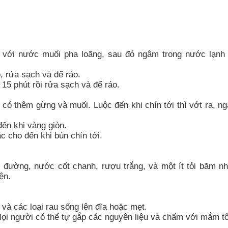
o với nước muối pha loãng, sau đó ngâm trong nước lạnh
, rửa sạch và để ráo.
5 phút rồi rửa sạch và để ráo.
c có thêm gừng và muối. Luộc đến khi chín tới thì vớt ra, n
ến khi vàng giòn.
c cho đến khi bún chín tới.
 đường, nước cốt chanh, rượu trắng, và một ít tỏi băm nh
ện.
 và các loại rau sống lên đĩa hoặc mẹt.
ọi người có thể tự gắp các nguyên liệu và chấm với mắm t