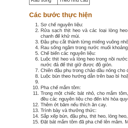
Rau sống
Theo nhu cầu
Các bước thực hiện
Sơ chế nguyên liệu:
Rửa sạch thịt heo và các loại lòng he
chanh để khử mùi.
Đậu phụ cắt thành từng miếng vuông nhỏ
Rau sống ngâm trong nước muối khoảng 1
Chế biến các nguyên liệu:
Luộc thịt heo và lòng heo trong nồi nướ
nước đá để thịt giữ được độ giòn.
Chiên đậu phụ trong chảo dầu nóng cho đ
Luộc bún theo hướng dẫn trên bao bì hoặ
Pha chế mắm tôm:
Trong một chiếc bát nhỏ, cho mắm tôm,
đều các nguyên liệu cho đến khi hòa quy
Thêm ớt băm nếu thích ăn cay.
Trình bày và thưởng thức:
Sắp xếp bún, đậu phụ, thịt heo, lòng heo,
Đặt bát mắm tôm đã pha chế lên mâm. M