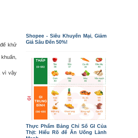
Shopee - Siêu Khuyến Mại, Giảm
Giá Sâu Đến 50%!
 để khử
 khuẩn,
 vì vậy
Thực Phẩm Bảng Chỉ Số GI Của
Thịt: Hiểu Rõ để Ăn Uống Lành