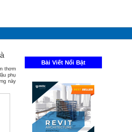
hà
Bài Viết Nổi Bật
ôm thơm
đậu phụ
ưng này