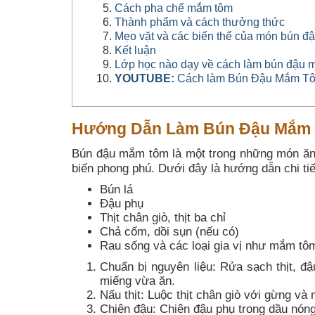
Cách pha chế mắm tôm
Thành phẩm và cách thưởng thức
Mẹo vặt và các biến thể của món bún 
Kết luận
Lớp học nào dạy về cách làm bún đậu m
YOUTUBE:
Cách làm Bún Đậu Mắm Tôm
Hướng Dẫn Làm Bún Đậu Mắm
Bún đậu mắm tôm là một trong những món ăn 
biến phong phú. Dưới đây là hướng dẫn chi tiế
Bún lá
Đậu phụ
Thịt chân giò, thịt ba chỉ
Chả cốm, dồi sụn (nếu có)
Rau sống và các loại gia vị như mắm tôm
Chuẩn bị nguyên liệu: Rửa sạch thịt, đậ
miếng vừa ăn.
Nấu thịt: Luộc thịt chân giò với gừng và
Chiên đậu: Chiên đậu phụ trong dầu nóng