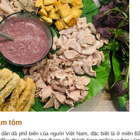
ắm tôm
dân dã phổ biến của người Việt Nam, đặc biệt là ở miền B