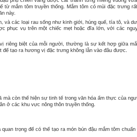
 đậu phụ chiên vàng được cắt thành từng miếng vuông vừa
 từ mắm tôm truyền thống. Mắm tôm có mùi đặc trưng rấ
ăn này.
 và các loại rau sống như kinh giới, húng quế, tía tô, và dư
 phục vụ trên một chiếc mẹt hoặc đĩa lớn, với các nguy
ị riêng biệt của mỗi người, thường là sự kết hợp giữa m
ớt để tạo ra hương vị đặc trưng không lẫn vào đâu được.
mà còn thể hiện sự tinh tế trong văn hóa ẩm thực của ngườ
dân ở các khu vực nông thôn truyền thống.
và quan trọng để có thể tạo ra món bún đậu mắm tôm chuẩn 