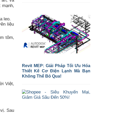
 ăn, và
t mạnh,
a leo.
ên liệu
ắm tôm,
Revit MEP: Giải Pháp Tối Ưu Hóa
Thiết Kế Cơ Điện Lạnh Mà Bạn
Không Thể Bỏ Qua!
i Việt,
vị. Sau