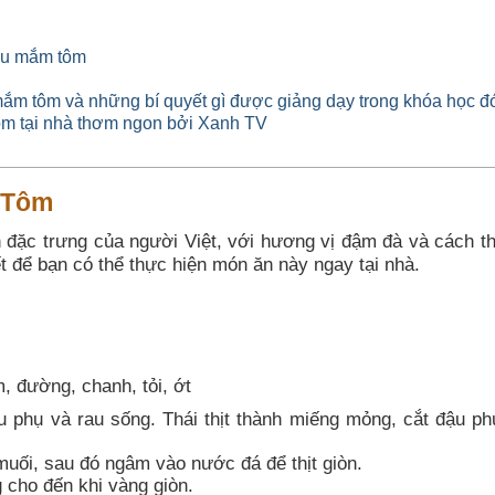
đậu mắm tôm
ắm tôm và những bí quyết gì được giảng dạy trong khóa học đ
 tại nhà thơm ngon bởi Xanh TV
 Tôm
đặc trưng của người Việt, với hương vị đậm đà và cách t
t để bạn có thể thực hiện món ăn này ngay tại nhà.
, đường, chanh, tỏi, ớt
u phụ và rau sống. Thái thịt thành miếng mỏng, cắt đậu ph
 muối, sau đó ngâm vào nước đá để thịt giòn.
 cho đến khi vàng giòn.