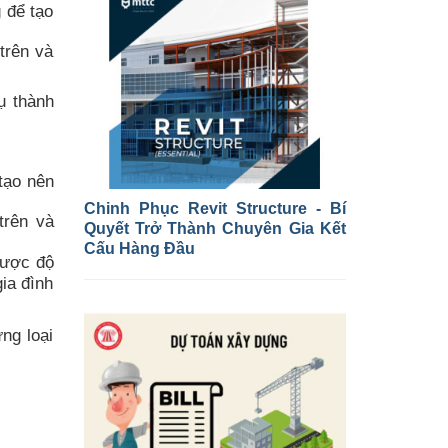
 để tạo
trên và
ụ thành
tạo nên
Chinh Phục Revit Structure - Bí
trên và
Quyết Trở Thành Chuyên Gia Kết
Cấu Hàng Đầu
được độ
ia đình
ng loại