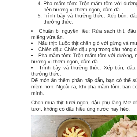
Pha mắm tôm: Trộn mắm tôm với đường, 
nên hương vị thơm ngon, đậm đà.
Trình bày và thưởng thức: Xếp bún, đậu
thưởng thức.
Chuẩn bị nguyên liệu: Rửa sạch thịt, đậu
miếng vừa ăn.
Nấu thịt: Luộc thịt chân giò với gừng và m
Chiên đậu: Chiên đậu phụ trong dầu nóng c
Pha mắm tôm: Trộn mắm tôm với đường, nướ
hương vị thơm ngon, đậm đà.
Trình bày và thưởng thức: Xếp bún, đậu,
thưởng thức.
Để món ăn thêm phần hấp dẫn, bạn có thể s
mềm hơn. Ngoài ra, khi pha mắm tôm, bạn có t
mình.
Chọn mua thịt tươi ngon, đậu phụ làng Mơ đ
tươi, không có dấu hiệu úng nước hay héo.