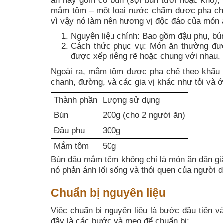
ăn này gồm có bún (sợi bún tươi hoặc khô),
mắm tôm – một loại nước chấm được pha chế
vì vậy nó làm nên hương vị độc đáo của món 
Nguyên liệu chính: Bao gồm đậu phụ, bún,
Cách thức phục vụ: Món ăn thường được
được xếp riêng rẽ hoặc chung với nhau.
Ngoài ra, mắm tôm được pha chế theo khẩu v
chanh, đường, và các gia vị khác như tỏi và 
Thành phần
Lượng sử dụng
Bún
200g (cho 2 người ăn)
Đậu phụ
300g
Mắm tôm
50g
Bún đậu mắm tôm không chỉ là món ăn dân giã 
nó phản ánh lối sống và thói quen của người 
Chuẩn bị nguyên liệu
Việc chuẩn bị nguyên liệu là bước đầu tiên 
đây là các bước và mẹo để chuẩn bị: