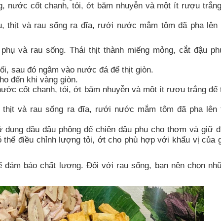
nước cốt chanh, tỏi, ớt băm nhuyễn và một ít rượu trắng
, thịt và rau sống ra đĩa, rưới nước mắm tôm đã pha lên 
 phụ và rau sống. Thái thịt thành miếng mỏng, cắt đậu ph
uối, sau đó ngâm vào nước đá để thịt giòn.
ho đến khi vàng giòn.
c cốt chanh, tỏi, ớt băm nhuyễn và một ít rượu trắng để 
 thịt và rau sống ra đĩa, rưới nước mắm tôm đã pha lên 
ử dụng dầu đậu phộng để chiên đậu phụ cho thơm và giữ 
hể điều chỉnh lượng tỏi, ớt cho phù hợp với khẩu vị của g
ể đảm bảo chất lượng. Đối với rau sống, bạn nên chọn nhữ