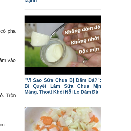
Mạnh
 có pha
gâm vào
"Vì Sao Sữa Chua Bị Dăm Đá?":
Bí Quyết Làm Sữa Chua Mịn
Màng, Thoát Khỏi Nỗi Lo Dăm Đá
ỏ. Trộn
ôm.