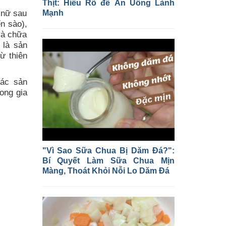
Thịt: Hiểu Rõ để Ăn Uống Lành
 nữ sau
Mạnh
n sào),
và chữa
 là sản
ừ thiên
ác sản
ong gia
"Vì Sao Sữa Chua Bị Dăm Đá?":
Bí Quyết Làm Sữa Chua Mịn
Màng, Thoát Khỏi Nỗi Lo Dăm Đá