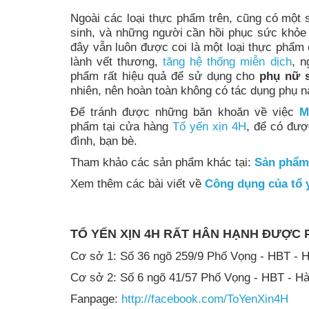
Ngoài các loại thực phẩm trên, cũng có một 
sinh, và những người cần hồi phục sức khỏe 
đây vẫn luôn được coi là một loại thực phẩm 
lành vết thương,
tăng hệ thống miễn dịch
, 
phẩm rất hiệu quả để sử dụng cho
phụ nữ s
nhiên, nên hoàn toàn không có tác dụng phụ nà
Để tránh được những băn khoăn về việc
M
phẩm tại cửa hàng
Tổ yến xịn 4H
, để có đượ
đình, bạn bè.
Tham khảo các sản phẩm khác tại:
Sản phẩm 
Xem thêm các bài viết về
Công dụng của tổ 
TỔ YẾN XỊN 4H RẤT HÂN HẠNH ĐƯỢC
Cơ sở 1: Số 36 ngõ 259/9 Phố Vọng - HBT - H
Cơ sở 2: Số 6 ngõ 41/57 Phố Vọng - HBT - Hà
Fanpage:
http://facebook.com/ToYenXin4H