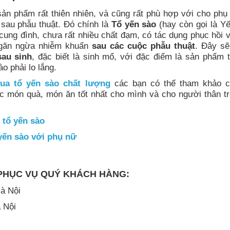
sản phẩm rất thiên nhiên, và cũng rất phù hợp với cho phụ
sau phẫu thuật. Đó chính là
Tổ yến sào
(hay còn gọi là Yế
cung đình, chưa rất nhiều chất đạm, có tác dụng phục hồi 
ngăn ngừa nhiễm khuẩn
sau các cuộc phẫu thuật
. Đây sẽ
au sinh
, đặc biết là sinh mổ, với đặc điểm là sản phẩm t
o phải lo lắng.
ua tổ yến sào chất lượng
các bạn có thể tham khảo c
c món quà, món ăn tốt nhất cho mình và cho người thân tr
tổ yến sào
yến sào với phụ nữ
 PHỤC VỤ QUÝ KHÁCH HÀNG:
à Nội
 Nội