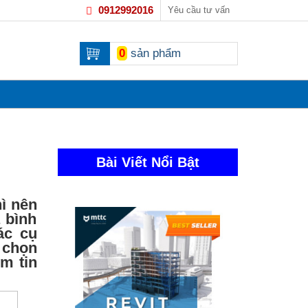
0912992016
Yêu cầu tư vấn
0
sản phẩm
Bài Viết Nổi Bật
hì nên
 bình
ác cụ
 chọn
m tin