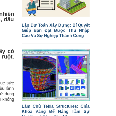
nhiên
, dầu
Lập Dự Toán Xây Dựng: Bí Quyết
Giúp Bạn Đạt Được Thu Nhập
Cao Và Sự Nghiệp Thành Công
ây có
ruột.
hục sức
ều lành
sử dụng
i không
Làm Chủ Tekla Structures: Chìa
Khóa Vàng Để Nâng Tầm Sự