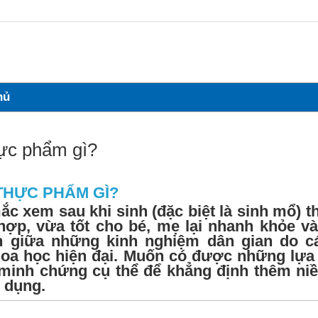
hủ
hực phẩm gì?
THỰC PHẨM GÌ?
ắc xem sau khi sinh (đặc biệt là
sinh mổ
) t
ợp, vừa tốt cho bé, mẹ lại nhanh khỏe và
h giữa những kinh nghiệm dân gian do c
khoa học hiện đại. Muốn có được những
lựa
minh chứng cụ thể để khẳng định thêm niề
 dụng.