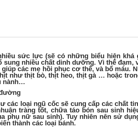
nhiều sức lực (sẽ có những biểu hiện khá 
 sung nhiều chất dinh dưỡng. Vì thế đạm, v
ày giúp các mẹ
hồi phục cơ thể
, và bổ máu. 
hịt như thịt bò, thịt heo, thịt gà … hoặc tro
ậu nành…
 đường
 các loại ngũ cốc sẽ cung cấp các chất tin
uận tràng tốt, chữa táo bón sau sinh hiệ
của
phụ nữ sau sinh
). Tuy nhiên nên sử dụn
iến thành các loại bánh.