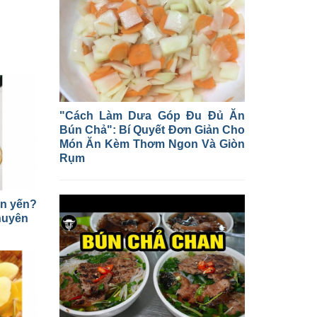
"Cách Làm Dưa Góp Đu Đủ Ăn
Bún Chả": Bí Quyết Đơn Giản Cho
Món Ăn Kèm Thơm Ngon Và Giòn
Rụm
ăn yến?
chuyên