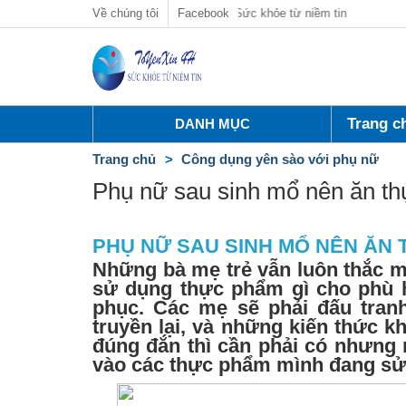
Về chúng tôi
Tổ yến xịn 4h Sức khỏe từ niềm tin
Facebook
Trang c
DANH MỤC
Trang chủ
Công dụng yên sào với phụ nữ
Phụ nữ sau sinh mổ nên ăn t
PHỤ NỮ SAU SINH MỔ NÊN ĂN 
Những
bà mẹ trẻ
vẫn luôn thắc m
sử dụng thực phẩm gì cho phù h
phục. Các mẹ sẽ phải đấu tran
truyền lại, và những kiến thức 
đúng đắn
thì cần phải có nhưng 
vào các thực phẩm mình đang sử