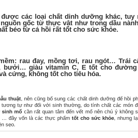
 được các loại chất dinh dưỡng khác, tuy 
ó nguồn gốc từ thực vật như trong dầu nành
ất béo từ cá hồi rất
tốt cho sức khỏe.
mềm: rau đay, mồng tơi, rau ngót… Trái c
 bưởi… giàu vitamin C, E tốt cho đường 
và cứng, không tốt cho tiêu hóa.
ẫu thuật
, nên cũng bổ sung các chất dinh dưỡng để hồi p
tương tự như đối với sinh thường, do tính chất các món đ
 sinh mổ
cần rất quan tâm đến vết mổ nên chú ý không 
g, … đây vốn là các thực phẩm
tốt cho sức khỏe
, nhưng lạ
ền sẹo.