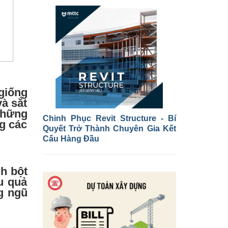
giống
à sắt
Những
Chinh Phục Revit Structure - Bí
ng các
Quyết Trở Thành Chuyên Gia Kết
Cấu Hàng Đầu
h bột
u quả
g ngũ