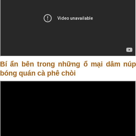
Bí ẩn bên trong những ổ mại dâm núp
bóng quán cà phê chòi