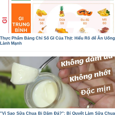
Thực Phẩm Bảng Chỉ Số GI Của Thịt: Hiểu Rõ để Ăn Uống
Lành Mạnh
"Vì Sao Sữa Chua Bị Dăm Đá?": Bí Quyết Làm Sữa Chua