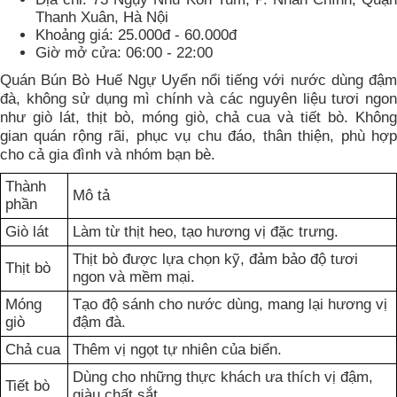
Thanh Xuân, Hà Nội
Khoảng giá: 25.000đ - 60.000đ
Giờ mở cửa: 06:00 - 22:00
Quán Bún Bò Huế Ngự Uyển nổi tiếng với nước dùng đậm
đà, không sử dụng mì chính và các nguyên liệu tươi ngon
như giò lát, thịt bò, móng giò, chả cua và tiết bò. Không
gian quán rộng rãi, phục vụ chu đáo, thân thiện, phù hợp
cho cả gia đình và nhóm bạn bè.
Thành
Mô tả
phần
Giò lát
Làm từ thịt heo, tạo hương vị đặc trưng.
Thịt bò được lựa chọn kỹ, đảm bảo độ tươi
Thịt bò
ngon và mềm mại.
Móng
Tạo độ sánh cho nước dùng, mang lại hương vị
giò
đậm đà.
Chả cua
Thêm vị ngọt tự nhiên của biển.
Dùng cho những thực khách ưa thích vị đậm,
Tiết bò
giàu chất sắt.