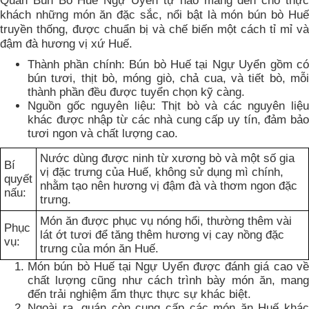
Quán Bún Bò Huế Ngự Uyển tự hào mang đến cho thực
khách những món ăn đặc sắc, nổi bật là món bún bò Huế
truyền thống, được chuẩn bị và chế biến một cách tỉ mỉ và
đậm đà hương vị xứ Huế.
Thành phần chính: Bún bò Huế tại Ngự Uyển gồm có
bún tươi, thịt bò, móng giò, chả cua, và tiết bò, mỗi
thành phần đều được tuyển chọn kỹ càng.
Nguồn gốc nguyên liệu: Thịt bò và các nguyên liệu
khác được nhập từ các nhà cung cấp uy tín, đảm bảo
tươi ngon và chất lượng cao.
Nước dùng được ninh từ xương bò và một số gia
Bí
vị đặc trưng của Huế, không sử dụng mì chính,
quyết
nhằm tạo nên hương vị đậm đà và thơm ngon đặc
nấu:
trưng.
Món ăn được phục vụ nóng hổi, thường thêm vài
Phục
lát ớt tươi để tăng thêm hương vị cay nồng đặc
vụ:
trưng của món ăn Huế.
Món bún bò Huế tại Ngự Uyển được đánh giá cao về
chất lượng cũng như cách trình bày món ăn, mang
đến trải nghiệm ẩm thực thực sự khác biệt.
Ngoài ra, quán còn cung cấp các món ăn Huế khác