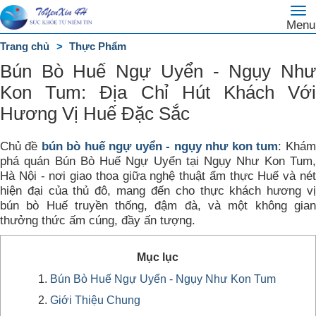
To
Trang
Menu
na
chủ
Trang chủ
Thực Phẩm
DANH
Bún Bò Huế Ngự Uyển - Ngụy Như
MỤC
Kon Tum: Địa Chỉ Hút Khách Với
Hương Vị Huế Đặc Sắc
Chủ đề
bún bò huế ngự uyển - ngụy như kon tum
: Khám
phá quán Bún Bò Huế Ngự Uyển tại Ngụy Như Kon Tum,
Hà Nội - nơi giao thoa giữa nghệ thuật ẩm thực Huế và nét
hiện đại của thủ đô, mang đến cho thực khách hương vị
bún bò Huế truyền thống, đậm đà, và một không gian
thưởng thức ấm cúng, đầy ấn tượng.
Mục lục
Bún Bò Huế Ngự Uyển - Ngụy Như Kon Tum
Giới Thiệu Chung