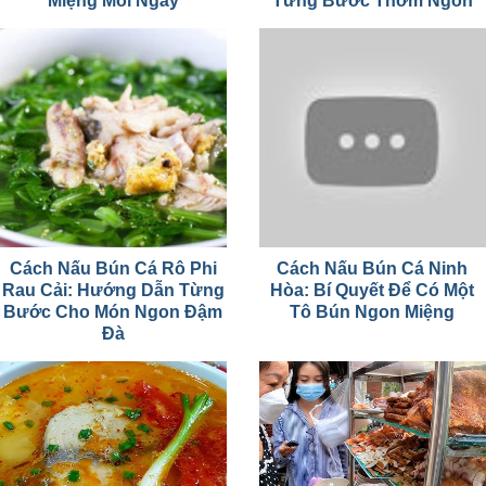
Miệng Mỗi Ngày
Từng Bước Thơm Ngon
Cách Nấu Bún Cá Rô Phi
Cách Nấu Bún Cá Ninh
Rau Cải: Hướng Dẫn Từng
Hòa: Bí Quyết Để Có Một
Bước Cho Món Ngon Đậm
Tô Bún Ngon Miệng
Đà