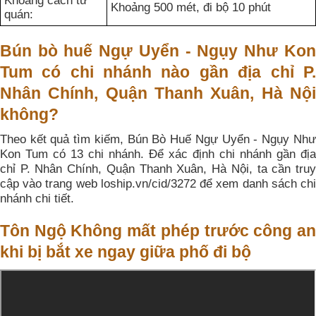
Khoảng cách từ
Khoảng 500 mét, đi bộ 10 phút
quán:
Bún bò huế Ngự Uyển - Ngụy Như Kon
Tum có chi nhánh nào gần địa chỉ P.
Nhân Chính, Quận Thanh Xuân, Hà Nội
không?
Theo kết quả tìm kiếm, Bún Bò Huế Ngự Uyển - Ngụy Như
Kon Tum có 13 chi nhánh. Để xác định chi nhánh gần địa
chỉ P. Nhân Chính, Quận Thanh Xuân, Hà Nội, ta cần truy
cập vào trang web loship.vn/cid/3272 để xem danh sách chi
nhánh chi tiết.
Tôn Ngộ Không mất phép trước công an
khi bị bắt xe ngay giữa phố đi bộ