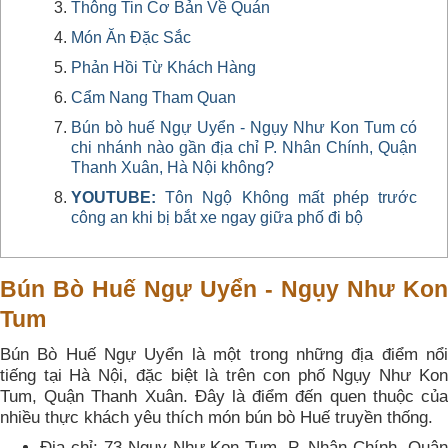
Thông Tin Cơ Bản Về Quán
Món Ăn Đặc Sắc
Phản Hồi Từ Khách Hàng
Cẩm Nang Tham Quan
Bún bò huế Ngự Uyển - Ngụy Như Kon Tum có
chi nhánh nào gần địa chỉ P. Nhân Chính, Quận
Thanh Xuân, Hà Nội không?
YOUTUBE:
Tôn Ngộ Không mất phép trước
công an khi bị bắt xe ngay giữa phố đi bộ
Bún Bò Huế Ngự Uyển - Ngụy Như Kon
Tum
Bún Bò Huế Ngự Uyển là một trong những địa điểm nổi
tiếng tại Hà Nội, đặc biệt là trên con phố Ngụy Như Kon
Tum, Quận Thanh Xuân. Đây là điểm đến quen thuộc của
nhiều thực khách yêu thích món bún bò Huế truyền thống.
Địa chỉ: 73 Ngụy Như Kon Tum, P. Nhân Chính, Quận