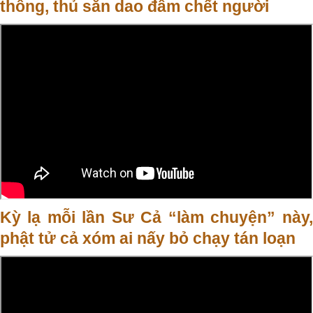
thông, thủ sẵn dao đâm chết người
Kỳ lạ mỗi lần Sư Cả “làm chuyện” này,
phật tử cả xóm ai nấy bỏ chạy tán loạn