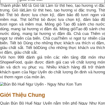
Thành phần Mô tả Giò lát Làm từ thịt heo, tạo hương vị đặc
trưng. Giò látLàm từ thịt heo, tạo hương vị đặc trưng. Thịt
bò Thịt bò được lựa chọn kỹ, đảm bảo độ tươi ngon và
mềm mại. Thịt bòThịt bò được lựa chọn kỹ, đảm bảo độ
tươi ngon và mềm mại. Móng giò Tạo độ sánh cho nước
dùng, mang lại hương vị đậm đà. Móng giòTạo độ sánh cho
nước dùng, mang lại hương vị đậm đà. Chả cua Thêm vị
ngọt tự nhiên của biển. Chả cuaThêm vị ngọt tự nhiên của
biển. Tiết bò Dùng cho những thực khách ưa thích vị đậm,
giàu chất sắt. Tiết bòDùng cho những thực khách ưa thích
vị đậm, giàu chất sắt.
Với hơn 999 đánh giá trên các nền tảng đặt món như
ShopeeFood, quán được đánh giá cao về chất lượng món
ăn và dịch vụ phục vụ. Nhiều khách hàng đã trở thành
khách quen của Ngự Uyển do chất lượng ổn định và hương
vị thơm ngon của món ăn.
Giới Thiệu Chung
Quán Bún Bò Huế Ngự Uyển nằm trên phố Ngụy Như Kon