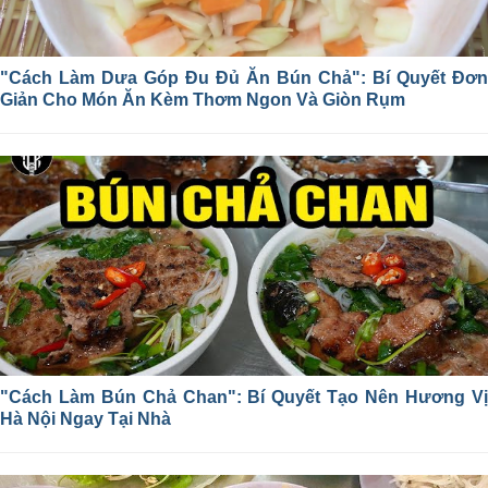
"Cách Làm Dưa Góp Đu Đủ Ăn Bún Chả": Bí Quyết Đơn
Giản Cho Món Ăn Kèm Thơm Ngon Và Giòn Rụm
"Cách Làm Bún Chả Chan": Bí Quyết Tạo Nên Hương Vị
Hà Nội Ngay Tại Nhà