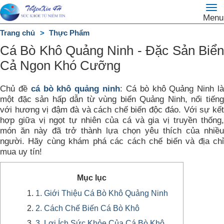
To
Trang
Menu
na
chủ
Trang chủ
Thực Phẩm
DANH
Cá Bò Khô Quảng Ninh - Đặc Sản Biển
MỤC
Cả Ngon Khó Cưỡng
Chủ đề
cá bò khô quảng ninh
: Cá bò khô Quảng Ninh l
một đặc sản hấp dẫn từ vùng biển Quảng Ninh, nổi tiếng
với hương vị đậm đà và cách chế biến độc đáo. Với sự kết
hợp giữa vị ngọt tự nhiên của cá và gia vị truyền thống,
món ăn này đã trở thành lựa chọn yêu thích của nhiều
người. Hãy cùng khám phá các cách chế biến và địa chỉ
mua uy tín!
Mục lục
1. Giới Thiệu Cá Bò Khô Quảng Ninh
2. Cách Chế Biến Cá Bò Khô
3. Lợi Ích Sức Khỏe Của Cá Bò Khô