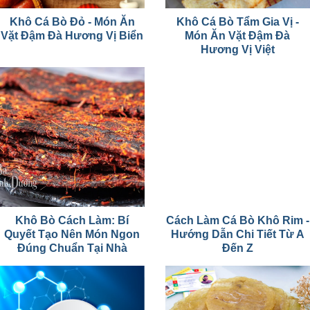
Khô Cá Bò Đỏ - Món Ăn
Khô Cá Bò Tẩm Gia Vị -
Vặt Đậm Đà Hương Vị Biển
Món Ăn Vặt Đậm Đà
Hương Vị Việt
Khô Bò Cách Làm: Bí
Cách Làm Cá Bò Khô Rim -
Quyết Tạo Nên Món Ngon
Hướng Dẫn Chi Tiết Từ A
Đúng Chuẩn Tại Nhà
Đến Z