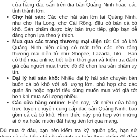
cửa hàng đặc sản trên địa bàn Quảng Ninh hoặc các
tỉnh thành lớn.
Chợ hải sản:
Các chợ hải sản lớn tại Quảng Ninh
như chợ Hạ Long, chợ Cái Rồng, đều có bán cá bò
khô. Sản phẩm được bày bán trực tiếp, giúp bạn dễ
dàng chọn lựa theo ý thích.
Mua qua các trang thương mại điện tử:
Cá bò kh
Quảng Ninh hiện cũng có mặt trên các nền tảng
thương mại điện tử như Shopee, Lazada, Tiki... Bạn
có thể mua online, tiết kiệm thời gian và kiểm tra đánh
giá của người mua trước đó để chọn lựa sản phẩm uy
tín.
Đại lý hải sản khô:
Nhiều đại lý hải sản chuyên bá
buôn cá bò khô với số lượng lớn, phù hợp cho các
quán ăn hoặc người tiêu dùng muốn mua với giá tốt
hơn khi mua số lượng nhiều.
Các cửa hàng online:
Hiện nay, rất nhiều cửa hàn
trực tuyến chuyên cung cấp đặc sản Quảng Ninh, bao
gồm cả cá bò khô. Hình thức này phù hợp với những
ai ở xa hoặc muốn đặt hàng tiện lợi qua mạng.
Dù mua ở đâu, bạn nên kiểm tra kỹ nguồn gốc, hạn sử
dụng và các tiêu chí về vệ sinh an toàn thực phẩm để đảm