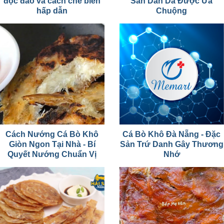
độc đáo và cách chế biến
Sản Dân Dã Được Ưa
hấp dẫn
Chuộng
Cách Nướng Cá Bò Khô
Cá Bò Khô Đà Nẵng - Đặc
Giòn Ngon Tại Nhà - Bí
Sản Trứ Danh Gây Thương
Quyết Nướng Chuẩn Vị
Nhớ