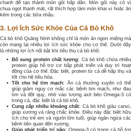
chanh để tạo thành món gỏi hấp dẫn. Món gỏi này có vị
chua ngọt thanh mát, rất thích hợp làm món khai vị hoặc ăn
kèm trong các bữa nhậu.
3. Lợi Ích Sức Khỏe Của Cá Bò Khô
Cá bò khô Quảng Ninh không chỉ là món ăn ngon miệng mà
còn mang lại nhiều lợi ích sức khỏe cho cơ thể. Dưới đây
là những lợi ích nổi bật khi tiêu thụ cá bò khô:
Bổ sung protein chất lượng:
Cá bò khô chứa nhiề
protein giúp hỗ trợ cơ bắp phát triển và duy trì hoạt
động của cơ thể. Đặc biệt, protein từ cá dễ hấp thụ và
tốt cho hệ tiêu hóa.
Tốt cho hệ tim mạch:
Ăn cá thường xuyên có th
giúp giảm nguy cơ mắc các bệnh tim mạch, như đau
tim và đột quỵ, nhờ vào lượng axit béo Omega-3 có
trong cá, đặc biệt là cá bò khô.
Cung cấp nhiều khoáng chất:
Cá bò khô giàu canxi,
giúp xương và răng chắc khỏe. Điều này đặc biệt hữu
ích cho trẻ em và người lớn tuổi, giúp ngăn ngừa các
bệnh liên quan đến xương.
Giúp phát triển trí não:
Omega-3 có trong cá hỗ tr