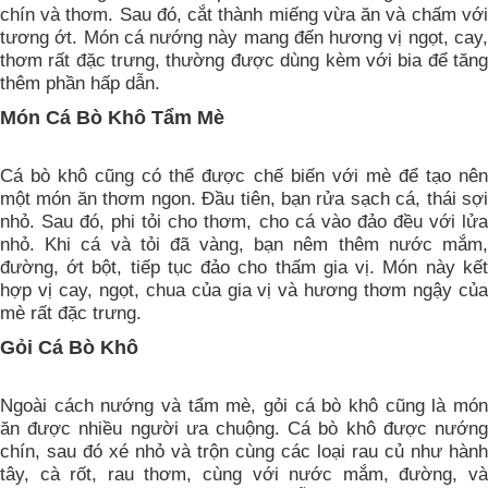
chín và thơm. Sau đó, cắt thành miếng vừa ăn và chấm với
tương ớt. Món cá nướng này mang đến hương vị ngọt, cay,
thơm rất đặc trưng, thường được dùng kèm với bia để tăng
thêm phần hấp dẫn.
Món Cá Bò Khô Tẩm Mè
Cá bò khô cũng có thể được chế biến với mè để tạo nên
một món ăn thơm ngon. Đầu tiên, bạn rửa sạch cá, thái sợi
nhỏ. Sau đó, phi tỏi cho thơm, cho cá vào đảo đều với lửa
nhỏ. Khi cá và tỏi đã vàng, bạn nêm thêm nước mắm,
đường, ớt bột, tiếp tục đảo cho thấm gia vị. Món này kết
hợp vị cay, ngọt, chua của gia vị và hương thơm ngậy của
mè rất đặc trưng.
Gỏi Cá Bò Khô
Ngoài cách nướng và tẩm mè, gỏi cá bò khô cũng là món
ăn được nhiều người ưa chuộng. Cá bò khô được nướng
chín, sau đó xé nhỏ và trộn cùng các loại rau củ như hành
tây, cà rốt, rau thơm, cùng với nước mắm, đường, và