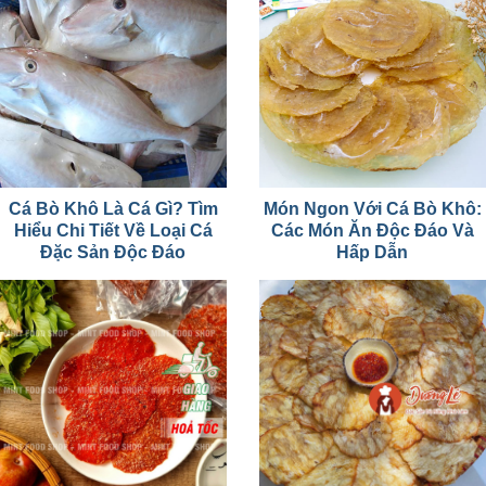
Cá Bò Khô Là Cá Gì? Tìm
Món Ngon Với Cá Bò Khô:
Hiểu Chi Tiết Về Loại Cá
Các Món Ăn Độc Đáo Và
Đặc Sản Độc Đáo
Hấp Dẫn