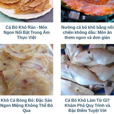
Cá Bò Khô Rán - Món
Nướng cá bò khô bằng nồi
Ngon Nổi Bật Trong Ẩm
chiên không dầu: Món ăn
Thực Việt
thơm ngon và đơn giản
Khô Cá Bóng Bò: Đặc Sản
Cá Bò Khô Làm Từ Gì?
Ngon Miệng Không Thể Bỏ
Khám Phá Quy Trình và
Qua
Đặc Điểm Tuyệt Vời