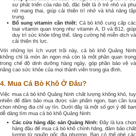
sự phát triển của não bộ, đặc biệt là ở trẻ nhỏ và phụ
nữ mang thai, giúp cải thiện trí nhớ và khả năng tập
trung.
Bổ sung vitamin cần thiết:
Cá bò khô cung cấp cá
loại vitamin quan trọng như vitamin A, D và B12, giúp
duy trì sức khỏe tổng thể, tăng cường hệ miễn dịch và
cải thiện thị lực.
Với những lợi ích vượt trội này, cá bò khô Quảng Ninh
không chỉ là món ăn ngon mà còn là một phần quan trọng
trong chế độ dinh dưỡng hàng ngày, góp phần bảo vệ và
nâng cao sức khỏe của mọi thành viên trong gia đình.
4. Mua Cá Bò Khô Ở Đâu?
Việc mua cá bò khô Quảng Ninh chất lượng không khó, tuy
nhiên để đảm bảo mua được sản phẩm ngon, bạn cần lựa
chọn những địa chỉ uy tín. Dưới đây là một số gợi ý để bạn
dễ dàng tìm mua cá bò khô Quảng Ninh:
Các cửa hàng đặc sản Quảng Ninh:
Đây là lựa chọn
hàng đầu để mua cá bò khô chính hãng, đảm bảo chất
lượng từ nguồn gốc địa phương. Bạn có thể ghé các