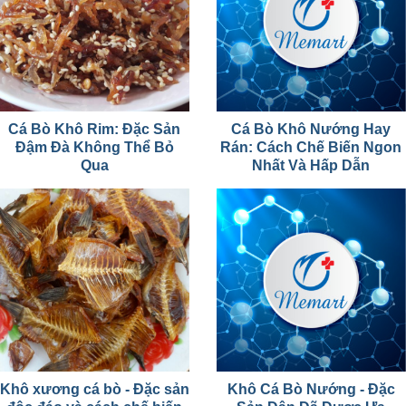
Cá Bò Khô Rim: Đặc Sản
Cá Bò Khô Nướng Hay
Đậm Đà Không Thể Bỏ
Rán: Cách Chế Biến Ngon
Qua
Nhất Và Hấp Dẫn
Khô xương cá bò - Đặc sản
Khô Cá Bò Nướng - Đặc