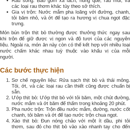
Rau sống: Bao gồm xà lách, húng quế, rau mùi, và
các loại rau thơm khác tùy theo sở thích.
Gia vị trộn: Nước mắm pha loãng với đường, chanh,
tỏi băm nhỏ, và ớt để tạo ra hương vị chua ngọt đặc
trưng.
Món bún trộn thịt bò thường được thưởng thức ngay sau
khi trộn để giữ được vị ngon và độ tươi của các nguyên
liệu. Ngoài ra, món ăn này còn có thể kết hợp với nhiều loại
nước chấm khác nhau tuỳ thuộc vào khẩu vị của mỗi
người.
Các bước thực hiện
Sơ chế nguyên liệu: Rửa sạch thịt bò và thái mỏng.
Tỏi, ớt, và các loại rau cần thiết cũng được chuẩn bị
sẵn.
Ướp thịt bò: Ướp thịt bò với tỏi băm, một chút đường,
nước mắm và ớt băm để thấm trong khoảng 20 phút.
Pha nước trộn: Trộn đều nước mắm, đường, nước cốt
chanh, tỏi băm và ớt để tạo nước trộn chua ngọt.
Xào thịt bò: Đun nóng chảo với một ít dầu, phi tỏi
thơm, sau đó cho thịt bò vào xào nhanh tay cho đến