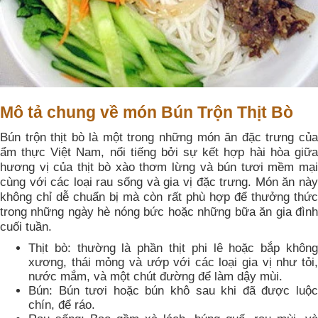
Mô tả chung về món Bún Trộn Thịt Bò
Bún trộn thịt bò là một trong những món ăn đặc trưng của
ẩm thực Việt Nam, nổi tiếng bởi sự kết hợp hài hòa giữa
hương vị của thịt bò xào thơm lừng và bún tươi mềm mại
cùng với các loại rau sống và gia vị đặc trưng. Món ăn này
không chỉ dễ chuẩn bị mà còn rất phù hợp để thưởng thức
trong những ngày hè nóng bức hoặc những bữa ăn gia đình
cuối tuần.
Thịt bò: thường là phần thịt phi lê hoặc bắp không
xương, thái mỏng và ướp với các loại gia vị như tỏi,
nước mắm, và một chút đường để làm dậy mùi.
Bún: Bún tươi hoặc bún khô sau khi đã được luộc
chín, để ráo.