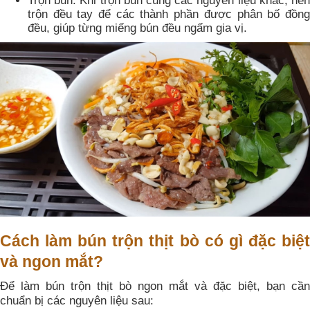
Trộn bún: Khi trộn bún cùng các nguyên liệu khác, nên
trộn đều tay để các thành phần được phân bố đồng
đều, giúp từng miếng bún đều ngấm gia vị.
Cách làm bún trộn thịt bò có gì đặc biệt
và ngon mắt?
Để làm bún trộn thịt bò ngon mắt và đặc biệt, bạn cần
chuẩn bị các nguyên liệu sau: