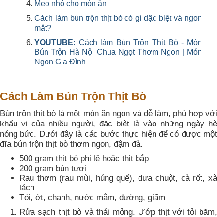
Mẹo nhỏ cho món ăn
Cách làm bún trộn thịt bò có gì đặc biệt và ngon
mắt?
YOUTUBE:
Cách làm Bún Trộn Thịt Bò - Món
Bún Trộn Hà Nội Chua Ngọt Thơm Ngon | Món
Ngon Gia Đình
Cách Làm Bún Trộn Thịt Bò
Bún trộn thịt bò là một món ăn ngon và dễ làm, phù hợp với
khẩu vị của nhiều người, đặc biệt là vào những ngày hè
nóng bức. Dưới đây là các bước thực hiện để có được một
đĩa bún trộn thịt bò thơm ngon, đậm đà.
500 gram thịt bò phi lê hoặc thịt bắp
200 gram bún tươi
Rau thơm (rau mùi, húng quế), dưa chuột, cà rốt, xà
lách
Tỏi, ớt, chanh, nước mắm, đường, giấm
Rửa sạch thịt bò và thái mỏng. Ướp thịt với tỏi băm,