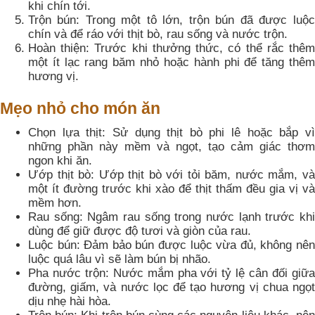
khi chín tới.
Trộn bún: Trong một tô lớn, trộn bún đã được luộc
chín và để ráo với thịt bò, rau sống và nước trộn.
Hoàn thiện: Trước khi thưởng thức, có thể rắc thêm
một ít lạc rang băm nhỏ hoặc hành phi để tăng thêm
hương vị.
Mẹo nhỏ cho món ăn
Chọn lựa thịt: Sử dụng thịt bò phi lê hoặc bắp vì
những phần này mềm và ngọt, tạo cảm giác thơm
ngon khi ăn.
Ướp thịt bò: Ướp thịt bò với tỏi băm, nước mắm, và
một ít đường trước khi xào để thịt thấm đều gia vị và
mềm hơn.
Rau sống: Ngâm rau sống trong nước lạnh trước khi
dùng để giữ được độ tươi và giòn của rau.
Luộc bún: Đảm bảo bún được luộc vừa đủ, không nên
luộc quá lâu vì sẽ làm bún bị nhão.
Pha nước trộn: Nước mắm pha với tỷ lệ cân đối giữa
đường, giấm, và nước lọc để tạo hương vị chua ngọt
dịu nhẹ hài hòa.