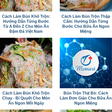
Cách Làm Bún Khô Trộn:
Cách Làm Bún Trộn Thập
Hướng Dẫn Từng Bước
Cẩm: Hướng Dẫn Từng
Từ A Đến Z Cho Món Ăn
Bước Cho Bữa Ăn Ngon
Đậm Đà Việt Nam
Miệng
Cách Làm Bún Khô Trộn
Bún Trộn Thịt Bò: Cách
Chay - Bí Quyết Cho Món
Làm Đơn Giản Cho Bữa Ăn
Ăn Ngon Mỗi Ngày
Ngon Miệng