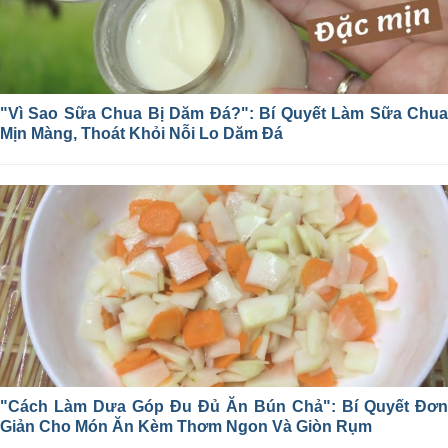
"Vì Sao Sữa Chua Bị Dăm Đá?": Bí Quyết Làm Sữa Chua
Mịn Màng, Thoát Khỏi Nỗi Lo Dăm Đá
"Cách Làm Dưa Góp Đu Đủ Ăn Bún Chả": Bí Quyết Đơn
Giản Cho Món Ăn Kèm Thơm Ngon Và Giòn Rụm