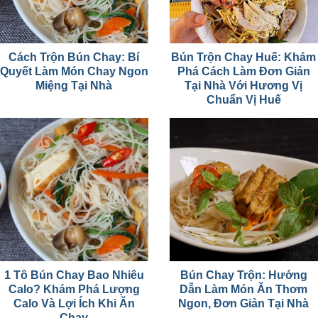
Cách Trộn Bún Chay: Bí
Bún Trộn Chay Huế: Khám
Quyết Làm Món Chay Ngon
Phá Cách Làm Đơn Giản
Miệng Tại Nhà
Tại Nhà Với Hương Vị
Chuẩn Vị Huế
1 Tô Bún Chay Bao Nhiêu
Bún Chay Trộn: Hướng
Calo? Khám Phá Lượng
Dẫn Làm Món Ăn Thơm
Calo Và Lợi Ích Khi Ăn
Ngon, Đơn Giản Tại Nhà
Chay