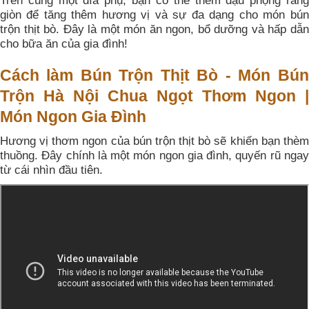
Trên cùng một đĩa phụ, bạn có thể thêm đậu phộng rang
giòn để tăng thêm hương vị và sự đa dạng cho món bún
trộn thịt bò. Đây là một món ăn ngon, bổ dưỡng và hấp dẫn
cho bữa ăn của gia đình!
Cách làm Bún Trộn Thịt Bò - Món Bún
Trộn Hà Nội Chua Ngọt Thơm Ngon |
Món Ngon Gia Đình
Hương vị thơm ngon của bún trộn thịt bò sẽ khiến bạn thèm
thuồng. Đây chính là một món ngon gia đình, quyến rũ ngay
từ cái nhìn đầu tiên.