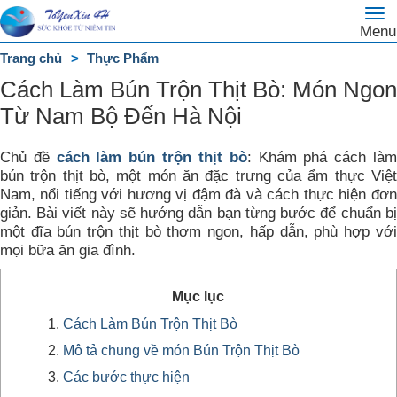
To
Trang
Menu
na
chủ
Trang chủ
Thực Phẩm
DANH
Cách Làm Bún Trộn Thịt Bò: Món Ngon
MỤC
Từ Nam Bộ Đến Hà Nội
Chủ đề
cách làm bún trộn thịt bò
: Khám phá cách là
bún trộn thịt bò, một món ăn đặc trưng của ẩm thực Việt
Nam, nổi tiếng với hương vị đậm đà và cách thực hiện đơn
giản. Bài viết này sẽ hướng dẫn bạn từng bước để chuẩn bị
một đĩa bún trộn thịt bò thơm ngon, hấp dẫn, phù hợp với
mọi bữa ăn gia đình.
Mục lục
Cách Làm Bún Trộn Thịt Bò
Mô tả chung về món Bún Trộn Thịt Bò
Các bước thực hiện