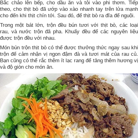
Bắc chảo lên bếp, cho dầu ăn và tỏi vào phi thơm. Tiếp
theo, cho thịt bò đã ướp vào xào nhanh tay trên lửa mạnh
cho đến khi thịt chín tới. Sau đó, để thịt bò ra đĩa để nguội.
Trong một bát lớn, trộn đều bún tươi với thịt bò, các loại
rau, và nước trộn đã pha. Khuấy đều để các nguyên liệu
được trộn đều với nhau.
Món bún trộn thịt bò có thể được thưởng thức ngay sau khi
trộn để cảm nhận vị ngon đậm đà và tươi mát của rau củ.
Bạn cũng có thể rắc thêm ít lạc rang để tăng thêm hương vị
và độ giòn cho món ăn.