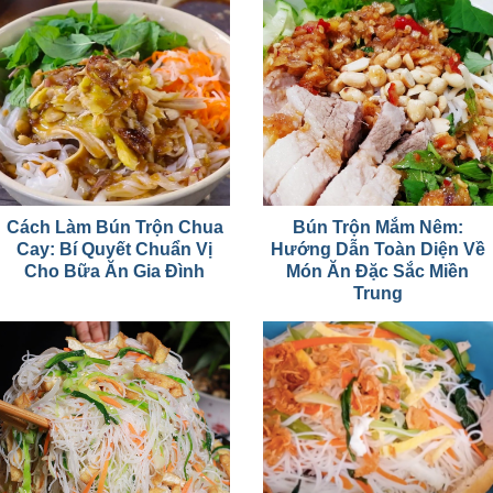
Cách Làm Bún Trộn Chua
Bún Trộn Mắm Nêm:
Cay: Bí Quyết Chuẩn Vị
Hướng Dẫn Toàn Diện Về
Cho Bữa Ăn Gia Đình
Món Ăn Đặc Sắc Miền
Trung