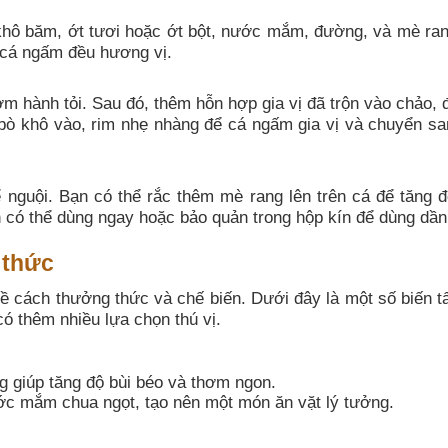
 khô băm, ớt tươi hoặc ớt bột, nước mắm, đường, và mè ran
 cá ngấm đều hương vị.
ơm hành tỏi. Sau đó, thêm hỗn hợp gia vị đã trộn vào chảo, 
cá bò khô vào, rim nhẹ nhàng để cá ngấm gia vị và chuyển s
ể nguội. Bạn có thể rắc thêm mè rang lên trên cá để tăng 
h có thể dùng ngay hoặc bảo quản trong hộp kín để dùng dần
 thức
ề cách thưởng thức và chế biến. Dưới đây là một số biến t
ó thêm nhiều lựa chọn thú vị.
 giúp tăng độ bùi béo và thơm ngon.
c mắm chua ngọt, tạo nên một món ăn vặt lý tưởng.