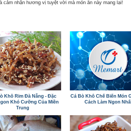
và cảm nhận hương vị tuyệt vời mà món ăn này mang lại!
ò Khô Rim Đà Nẵng - Đặc
Cá Bò Khô Chế Biến Món G
Ngon Khó Cưỡng Của Miền
Cách Làm Ngon Nhấ
Trung