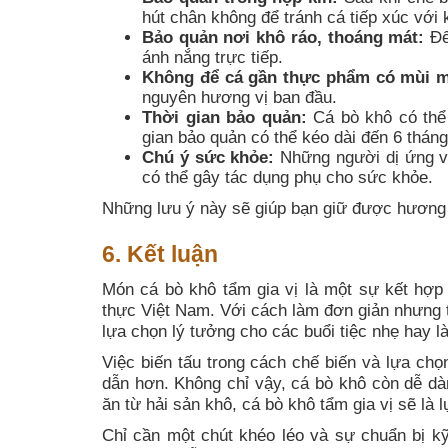
hút chân không để tránh cá tiếp xúc với 
Bảo quản nơi khô ráo, thoáng mát:
Để
ánh nắng trực tiếp.
Không để cá gần thực phẩm có mùi 
nguyên hương vị ban đầu.
Thời gian bảo quản:
Cá bò khô có thể 
gian bảo quản có thể kéo dài đến 6 tháng
Chú ý sức khỏe:
Những người dị ứng vớ
có thể gây tác dụng phụ cho sức khỏe.
Những lưu ý này sẽ giúp bạn giữ được hương 
6. Kết luận
Món cá bò khô tẩm gia vị là một sự kết hợp 
thực Việt Nam. Với cách làm đơn giản nhưng 
lựa chọn lý tưởng cho các buổi tiệc nhẹ hay 
Việc biến tấu trong cách chế biến và lựa chọ
dẫn hơn. Không chỉ vậy, cá bò khô còn dễ dà
ăn từ hải sản khô, cá bò khô tẩm gia vị sẽ là 
Chỉ cần một chút khéo léo và sự chuẩn bị k