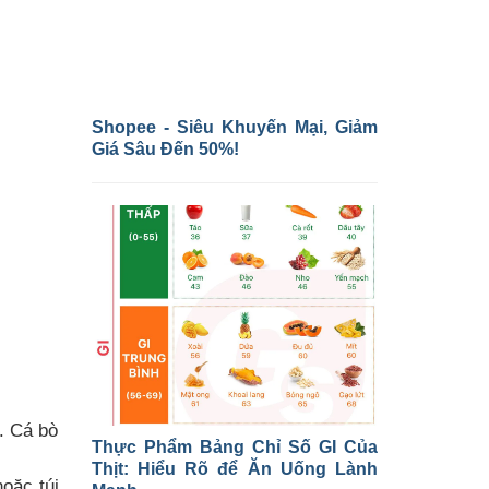
Shopee - Siêu Khuyến Mại, Giảm
Giá Sâu Đến 50%!
. Cá bò
Thực Phẩm Bảng Chỉ Số GI Của
Thịt: Hiểu Rõ để Ăn Uống Lành
oặc túi