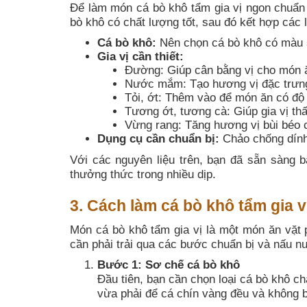
Để làm món cá bò khô tẩm gia vị ngon chuẩn v
bò khô có chất lượng tốt, sau đó kết hợp các
Cá bò khô:
Nên chọn cá bò khô có màu s
Gia vị cần thiết:
Đường: Giúp cân bằng vị cho món 
Nước mắm: Tạo hương vị đặc trưn
Tỏi, ớt: Thêm vào để món ăn có độ
Tương ớt, tương cà: Giúp gia vị t
Vừng rang: Tăng hương vị bùi béo 
Dụng cụ cần chuẩn bị:
Chảo chống dính,
Với các nguyên liệu trên, bạn đã sẵn sàng 
thưởng thức trong nhiều dịp.
3. Cách làm cá bò khô tẩm gia v
Món cá bò khô tẩm gia vị là một món ăn vặt 
cần phải trải qua các bước chuẩn bị và nấu 
Bước 1: Sơ chế cá bò khô
Đầu tiên, bạn cần chọn loại cá bò khô c
vừa phải để cá chín vàng đều và không b