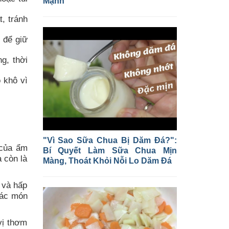
Mạnh
, tránh
 để giữ
g, thời
 khô vì
"Vì Sao Sữa Chua Bị Dăm Đá?":
 của ẩm
Bí Quyết Làm Sữa Chua Mịn
 còn là
Màng, Thoát Khỏi Nỗi Lo Dăm Đá
 và hấp
các món
vị thơm