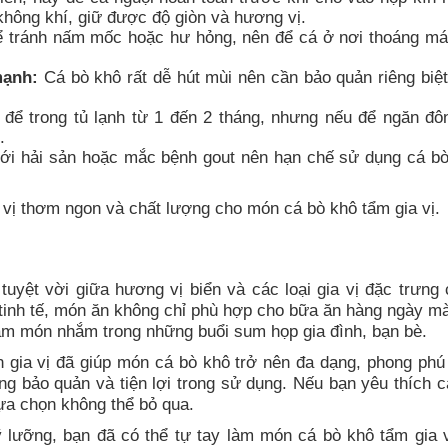
không khí, giữ được độ giòn và hương vị.
 tránh nấm mốc hoặc hư hỏng, nên để cá ở nơi thoáng mát
mạnh:
Cá bò khô rất dễ hút mùi nên cần bảo quản riêng biệt
để trong tủ lạnh từ 1 đến 2 tháng, nhưng nếu để ngăn đôn
.
i hải sản hoặc mắc bệnh gout nên hạn chế sử dụng cá bò
vị thơm ngon và chất lượng cho món cá bò khô tẩm gia vị.
tuyệt vời giữa hương vị biển và các loại gia vị đặc trưng
tinh tế, món ăn không chỉ phù hợp cho bữa ăn hàng ngày mà
làm món nhắm trong những buổi sum họp gia đình, bạn bè.
n gia vị đã giúp món cá bò khô trở nên đa dạng, phong phú
ng bảo quản và tiện lợi trong sử dụng. Nếu bạn yêu thích 
lựa chọn không thể bỏ qua.
ỹ lưỡng, bạn đã có thể tự tay làm món cá bò khô tẩm gia 