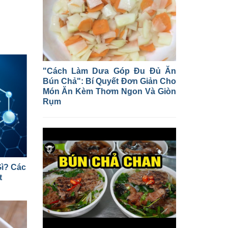
"Cách Làm Dưa Góp Đu Đủ Ăn
Bún Chả": Bí Quyết Đơn Giản Cho
Món Ăn Kèm Thơm Ngon Và Giòn
Rụm
ì? Các
t