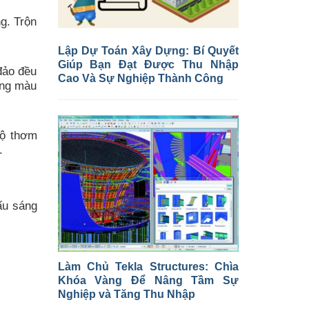
g. Trộn
Lập Dự Toán Xây Dựng: Bí Quyết
Giúp Bạn Đạt Được Thu Nhập
đảo đều
Cao Và Sự Nghiệp Thành Công
ang màu
độ thơm
.
ấu sáng
Làm Chủ Tekla Structures: Chìa
Khóa Vàng Để Nâng Tầm Sự
Nghiệp và Tăng Thu Nhập