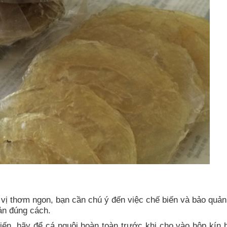
vị thơm ngon, bạn cần chú ý đến việc chế biến và bảo quản
ản đúng cách.
ến, hãy để cá nguội hoàn toàn trước khi cho vào hộp kín h