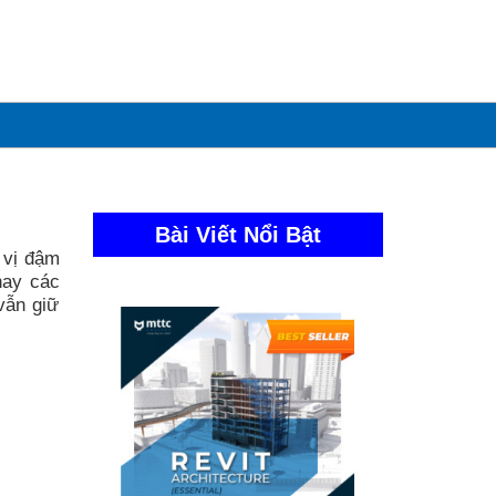
Bài Viết Nổi Bật
 vị đậm
hay các
vẫn giữ