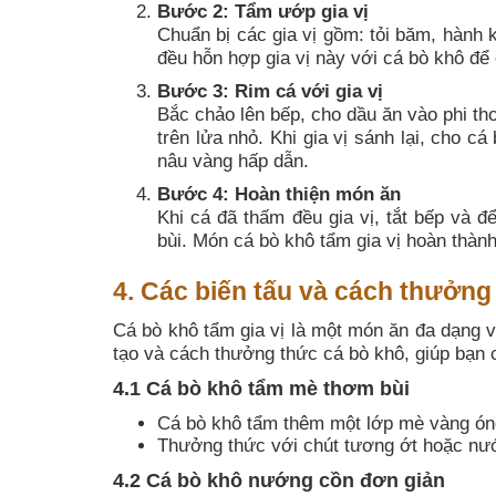
Bước 2: Tẩm ướp gia vị
Chuẩn bị các gia vị gồm: tỏi băm, hành
đều hỗn hợp gia vị này với cá bò khô để
Bước 3: Rim cá với gia vị
Bắc chảo lên bếp, cho dầu ăn vào phi th
trên lửa nhỏ. Khi gia vị sánh lại, cho 
nâu vàng hấp dẫn.
Bước 4: Hoàn thiện món ăn
Khi cá đã thấm đều gia vị, tắt bếp và đ
bùi. Món cá bò khô tẩm gia vị hoàn thàn
4. Các biến tấu và cách thưởng
Cá bò khô tẩm gia vị là một món ăn đa dạng v
tạo và cách thưởng thức cá bò khô, giúp bạn c
4.1 Cá bò khô tẩm mè thơm bùi
Cá bò khô tẩm thêm một lớp mè vàng óng
Thưởng thức với chút tương ớt hoặc nướ
4.2 Cá bò khô nướng cồn đơn giản