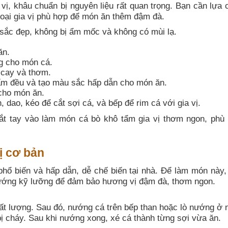
ị, khâu chuẩn bị nguyên liệu rất quan trọng. Bạn cần lựa 
 loại gia vị phù hợp để món ăn thêm đậm đà.
ắc đẹp, không bị ẩm mốc và không có mùi lạ.
ăn.
g cho món cá.
 cay và thơm.
hấm đều và tạo màu sắc hấp dẫn cho món ăn.
cho món ăn.
 dao, kéo để cắt sợi cá, và bếp để rim cá với gia vị.
bắt tay vào làm món cá bò khô tẩm gia vị thơm ngon, phù
ị cơ bản
phổ biến và hấp dẫn, dễ chế biến tại nhà. Để làm món này,
nướng kỹ lưỡng để đảm bảo hương vị đậm đà, thơm ngon.
hất lượng. Sau đó, nướng cá trên bếp than hoặc lò nướng ở n
ị cháy. Sau khi nướng xong, xé cá thành từng sợi vừa ăn.