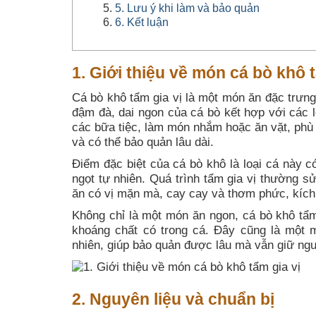
5. Lưu ý khi làm và bảo quản
6. Kết luận
1. Giới thiệu về món cá bò khô t
Cá bò khô tẩm gia vị là một món ăn đặc trưn
đậm đà, dai ngon của cá bò kết hợp với các l
các bữa tiệc, làm món nhắm hoặc ăn vặt, phù h
và có thể bảo quản lâu dài.
Điểm đặc biệt của cá bò khô là loại cá này c
ngọt tự nhiên. Quá trình tẩm gia vị thường s
ăn có vị mặn mà, cay cay và thơm phức, kích 
Không chỉ là một món ăn ngon, cá bò khô tẩm
khoáng chất có trong cá. Đây cũng là một 
nhiên, giúp bảo quản được lâu mà vẫn giữ ng
2. Nguyên liệu và chuẩn bị