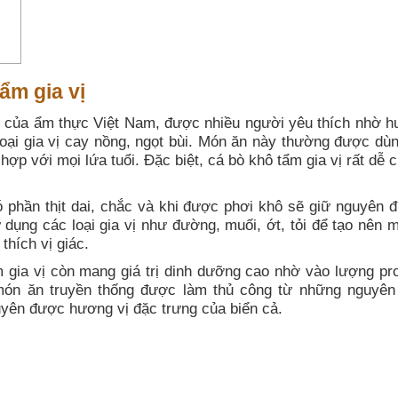
ẩm gia vị
g của ẩm thực Việt Nam, được nhiều người yêu thích nhờ h
oại gia vị cay nồng, ngọt bùi. Món ăn này thường được dùn
ợp với mọi lứa tuổi. Đặc biệt, cá bò khô tẩm gia vị rất dễ 
ó phần thịt dai, chắc và khi được phơi khô sẽ giữ nguyên 
ử dụng các loại gia vị như đường, muối, ớt, tỏi để tạo nên 
thích vị giác.
 gia vị còn mang giá trị dinh dưỡng cao nhờ vào lượng pro
món ăn truyền thống được làm thủ công từ những nguyên 
uyên được hương vị đặc trưng của biển cả.