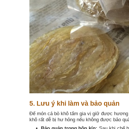
5. Lưu ý khi làm và bảo quản
Để món cá bò khô tẩm gia vị giữ được hương 
khô rất dễ bị hư hỏng nếu không được bảo qu
Bảo quản trong hộp kín:
Sau khi chế bi