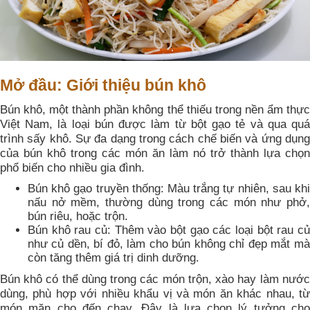
Mở đầu: Giới thiệu bún khô
Bún khô, một thành phần không thể thiếu trong nền ẩm thực
Việt Nam, là loại bún được làm từ bột gạo tẻ và qua quá
trình sấy khô. Sự đa dạng trong cách chế biến và ứng dụng
của bún khô trong các món ăn làm nó trở thành lựa chọn
phổ biến cho nhiều gia đình.
Bún khô gạo truyền thống: Màu trắng tự nhiên, sau khi
nấu nở mềm, thường dùng trong các món như phở,
bún riêu, hoặc trộn.
Bún khô rau củ: Thêm vào bột gạo các loại bột rau củ
như củ dền, bí đỏ, làm cho bún không chỉ đẹp mắt mà
còn tăng thêm giá trị dinh dưỡng.
Bún khô có thể dùng trong các món trộn, xào hay làm nước
dùng, phù hợp với nhiều khẩu vị và món ăn khác nhau, từ
món mặn cho đến chay. Đây là lựa chọn lý tưởng cho