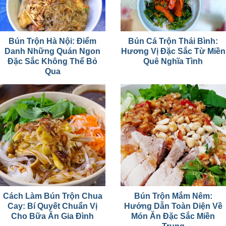
Bún Trộn Hà Nội: Điểm
Bún Cá Trộn Thái Bình:
Danh Những Quán Ngon
Hương Vị Đặc Sắc Từ Miền
Đặc Sắc Không Thể Bỏ
Quê Nghĩa Tình
Qua
Cách Làm Bún Trộn Chua
Bún Trộn Mắm Nêm:
Cay: Bí Quyết Chuẩn Vị
Hướng Dẫn Toàn Diện Về
Cho Bữa Ăn Gia Đình
Món Ăn Đặc Sắc Miền