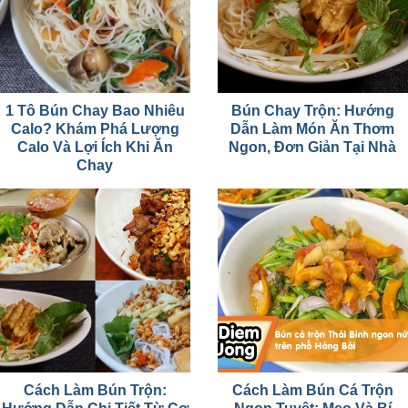
1 Tô Bún Chay Bao Nhiêu
Bún Chay Trộn: Hướng
Calo? Khám Phá Lượng
Dẫn Làm Món Ăn Thơm
Calo Và Lợi Ích Khi Ăn
Ngon, Đơn Giản Tại Nhà
Chay
Cách Làm Bún Trộn:
Cách Làm Bún Cá Trộn