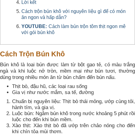
Lời kết
Cách trộn bún khô với nguyên liệu gì để có món
ăn ngon và hấp dẫn?
YOUTUBE:
Cách làm bún trộn tôm thịt ngon mê
với gói bún khô
Cách Trộn Bún Khô
Bún khô là loại bún được làm từ bột gạo tẻ, có màu trắng
ngà và khi luộc nở tròn, mềm mại như bún tươi, thường
dùng trong nhiều món ăn từ bún chấm đến bún nấu.
Thịt bò, đậu hũ, các loại rau sống
Gia vị như nước mắm, sa tế, đường
Chuẩn bị nguyên liệu: Thịt bò thái mỏng, ướp cùng tỏi,
hành tím, và gia vị.
Luộc bún: Ngâm bún khô trong nước khoảng 5 phút rồi
luộc cho đến khi bún mềm.
Xào thịt: Xào thịt bò đã ướp trên chảo nóng cho đến
khi chín tỏa mùi thơm.