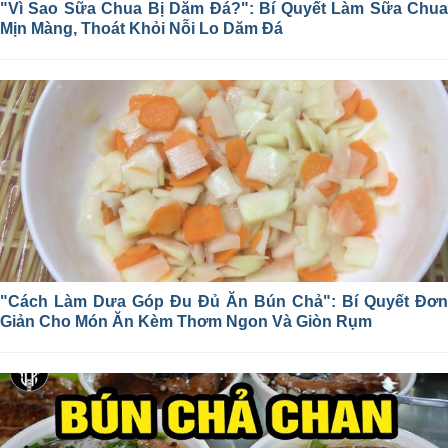
"Vì Sao Sữa Chua Bị Dăm Đá?": Bí Quyết Làm Sữa Chua
Mịn Màng, Thoát Khỏi Nỗi Lo Dăm Đá
"Cách Làm Dưa Góp Đu Đủ Ăn Bún Chả": Bí Quyết Đơn
Giản Cho Món Ăn Kèm Thơm Ngon Và Giòn Rụm