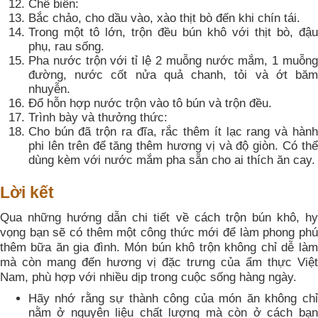
Chế biến:
Bắc chảo, cho dầu vào, xào thịt bò đến khi chín tái.
Trong một tô lớn, trộn đều bún khô với thịt bò, đậu
phụ, rau sống.
Pha nước trộn với tỉ lệ 2 muỗng nước mắm, 1 muỗng
đường, nước cốt nửa quả chanh, tỏi và ớt băm
nhuyễn.
Đổ hỗn hợp nước trộn vào tô bún và trộn đều.
Trình bày và thưởng thức:
Cho bún đã trộn ra đĩa, rắc thêm ít lạc rang và hành
phi lên trên để tăng thêm hương vị và độ giòn. Có thể
dùng kèm với nước mắm pha sẵn cho ai thích ăn cay.
Lời kết
Qua những hướng dẫn chi tiết về cách trộn bún khô, hy
vọng bạn sẽ có thêm một công thức mới để làm phong phú
thêm bữa ăn gia đình. Món bún khô trộn không chỉ dễ làm
mà còn mang đến hương vị đặc trưng của ẩm thực Việt
Nam, phù hợp với nhiều dịp trong cuộc sống hàng ngày.
Hãy nhớ rằng sự thành công của món ăn không chỉ
nằm ở nguyên liệu chất lượng mà còn ở cách bạn