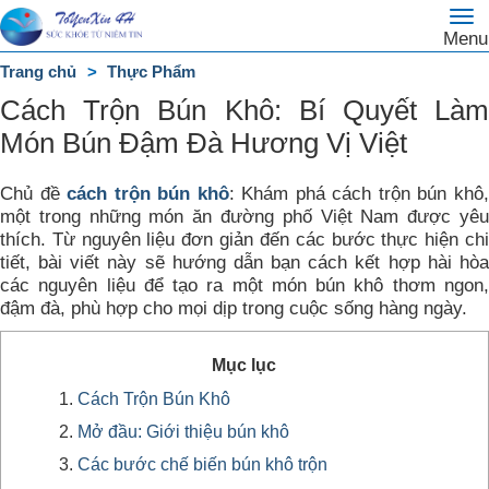
To
Trang
Menu
na
chủ
Trang chủ
Thực Phẩm
DANH
Cách Trộn Bún Khô: Bí Quyết Làm
MỤC
Món Bún Đậm Đà Hương Vị Việt
Chủ đề
cách trộn bún khô
: Khám phá cách trộn bún khô
một trong những món ăn đường phố Việt Nam được yêu
thích. Từ nguyên liệu đơn giản đến các bước thực hiện chi
tiết, bài viết này sẽ hướng dẫn bạn cách kết hợp hài hòa
các nguyên liệu để tạo ra một món bún khô thơm ngon,
đậm đà, phù hợp cho mọi dịp trong cuộc sống hàng ngày.
Mục lục
Cách Trộn Bún Khô
Mở đầu: Giới thiệu bún khô
Các bước chế biến bún khô trộn