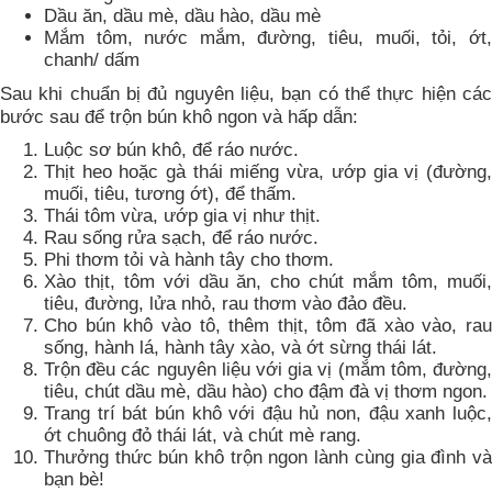
Dầu ăn, dầu mè, dầu hào, dầu mè
Mắm tôm, nước mắm, đường, tiêu, muối, tỏi, ớt,
chanh/ dấm
Sau khi chuẩn bị đủ nguyên liệu, bạn có thể thực hiện các
bước sau để trộn bún khô ngon và hấp dẫn:
Luộc sơ bún khô, để ráo nước.
Thịt heo hoặc gà thái miếng vừa, ướp gia vị (đường,
muối, tiêu, tương ớt), để thấm.
Thái tôm vừa, ướp gia vị như thịt.
Rau sống rửa sạch, để ráo nước.
Phi thơm tỏi và hành tây cho thơm.
Xào thịt, tôm với dầu ăn, cho chút mắm tôm, muối,
tiêu, đường, lửa nhỏ, rau thơm vào đảo đều.
Cho bún khô vào tô, thêm thịt, tôm đã xào vào, rau
sống, hành lá, hành tây xào, và ớt sừng thái lát.
Trộn đều các nguyên liệu với gia vị (mắm tôm, đường,
tiêu, chút dầu mè, dầu hào) cho đậm đà vị thơm ngon.
Trang trí bát bún khô với đậu hủ non, đậu xanh luộc,
ớt chuông đỏ thái lát, và chút mè rang.
Thưởng thức bún khô trộn ngon lành cùng gia đình và
bạn bè!