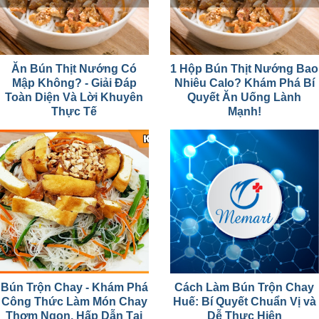
Ăn Bún Thịt Nướng Có
1 Hộp Bún Thịt Nướng Bao
Mập Không? - Giải Đáp
Nhiêu Calo? Khám Phá Bí
Toàn Diện Và Lời Khuyên
Quyết Ăn Uống Lành
Thực Tế
Mạnh!
Bún Trộn Chay - Khám Phá
Cách Làm Bún Trộn Chay
Công Thức Làm Món Chay
Huế: Bí Quyết Chuẩn Vị và
Thơm Ngon, Hấp Dẫn Tại
Dễ Thực Hiện