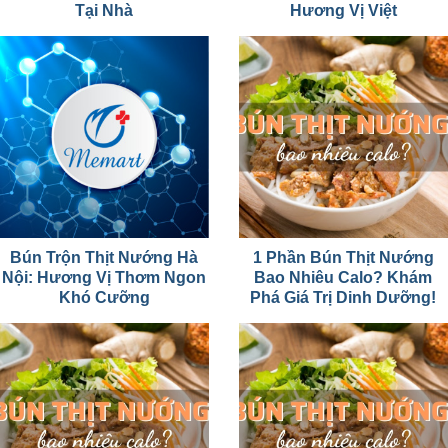
Tại Nhà
Hương Vị Việt
Bún Trộn Thịt Nướng Hà
1 Phần Bún Thịt Nướng
Nội: Hương Vị Thơm Ngon
Bao Nhiêu Calo? Khám
Khó Cưỡng
Phá Giá Trị Dinh Dưỡng!