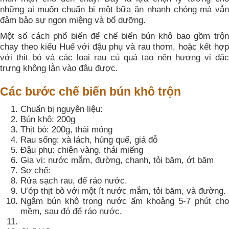
những ai muốn chuẩn bị một bữa ăn nhanh chóng mà vẫn
đảm bảo sự ngon miệng và bổ dưỡng.
Một số cách phổ biến để chế biến bún khô bao gồm trộn
chay theo kiểu Huế với đậu phụ và rau thơm, hoặc kết hợp
với thịt bò và các loại rau củ quả tạo nên hương vị đặc
trưng không lẫn vào đâu được.
Các bước chế biến bún khô trộn
Chuẩn bị nguyên liệu:
Bún khô: 200g
Thịt bò: 200g, thái mỏng
Rau sống: xà lách, húng quế, giá đỗ
Đậu phụ: chiên vàng, thái miếng
Gia vị: nước mắm, đường, chanh, tỏi băm, ớt băm
Sơ chế:
Rửa sạch rau, để ráo nước.
Ướp thịt bò với một ít nước mắm, tỏi băm, và đường.
Ngâm bún khô trong nước ấm khoảng 5-7 phút cho
mềm, sau đó để ráo nước.