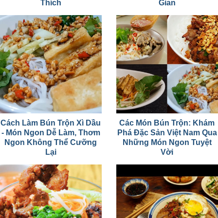
Thích
Gian
Cách Làm Bún Trộn Xì Dầu
Các Món Bún Trộn: Khám
- Món Ngon Dễ Làm, Thơm
Phá Đặc Sản Việt Nam Qua
Ngon Không Thể Cưỡng
Những Món Ngon Tuyệt
Lại
Vời