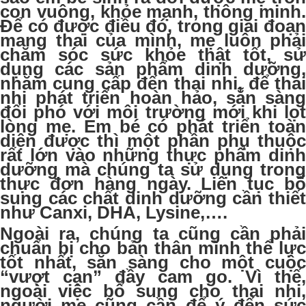
con vuông, khỏe mạnh, thông minh.
Để có được điều đó, trong giai đoạn
mang thai của mình, mẹ luôn phải
chăm sóc sức khỏe thật tốt, sử
dụng các sản phẩm dinh dưỡng,
nhằm cung cấp đến thai nhi, để thai
nhi phát triển hoàn hảo, sẵn sàng
đối phó với môi trường mới khi lọt
lòng mẹ. Em bé có phát triển toàn
diện được thì một phần phụ thuộc
rất lớn vào những thực phẩm dinh
dưỡng mà chúng ta sử dụng trong
thực đơn hàng ngày. Liên tục bổ
sung các chất dinh dưỡng cần thiết
như Canxi, DHA, Lysine,….
Ngoài ra, chúng ta cũng cần phải
chuẩn bị cho bản thân mình thể lực
tốt nhất, sẵn sàng cho một cuộc
“vượt cạn” đầy cam go. Vì thế,
ngoài việc bổ sung cho thai nhi,
người mẹ cũng cần để ý đến sức