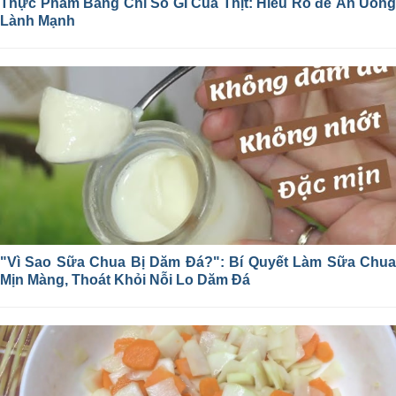
Thực Phẩm Bảng Chỉ Số GI Của Thịt: Hiểu Rõ để Ăn Uống
Lành Mạnh
"Vì Sao Sữa Chua Bị Dăm Đá?": Bí Quyết Làm Sữa Chua
Mịn Màng, Thoát Khỏi Nỗi Lo Dăm Đá