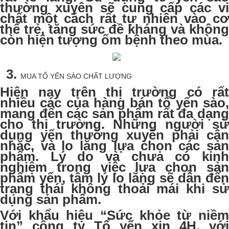
thường xuyên sẽ cung cấp các vi
chất một cách rất tự nhiên vào cơ
thể trẻ, tăng sức đề kháng và không
còn hiện tượng ốm bệnh theo mùa.
MUA TỔ YẾN SÀO CHẤT LƯỢNG
Hiện nay trên thị trường có rất
nhiều các của hàng bán tổ yến sào,
mang đến các sản phẩm rất đa dạng
cho thị trường. Những người sử
dụng yến thường xuyên phải cân
nhắc, và lo lắng lựa chọn các sản
phẩm. Lý do và chưa có kinh
nghiệm trong việc lựa chọn sản
phẩm yến, tâm lý lo lắng sẽ dẫn đến
trạng thái không thoải mái khi sử
dụng sản phẩm.
Với khẩu hiệu “Sức khỏe từ niềm
tin” công ty Tổ yến xịn 4H, với