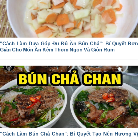
"Cách Làm Dưa Góp Đu Đủ Ăn Bún Chả": Bí Quyết Đơn
Giản Cho Món Ăn Kèm Thơm Ngon Và Giòn Rụm
"Cách Làm Bún Chả Chan": Bí Quyết Tạo Nên Hương Vị