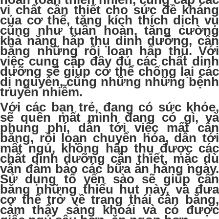
vi chất cần thiết cho sức đề kháng
của cơ thể, tăng kích thích dịch vụ
cũng như tuần hoàn, tăng cường
khả năng hấp thụ dinh dưỡng, cần
bằng những rối loạn hấp thụ. Với
việc cung cấp đầy đủ các chất dinh
dưỡng sẽ giúp cơ thể chống lại các
dị nguyên, cũng những những bệnh
truyền nhiễm.
Với các bạn trẻ, đang có sức khỏe,
sẽ quên mất mình đang có gì, và
phung phí, dẫn tới việc mất cân
bằng, rồi loạn chuyển hóa, dẫn tới
mất ngủ, không hấp thụ được các
chất dinh dưỡng cần thiết, mặc dù
vẫn đảm bảo các bữa ăn hàng ngày.
Sử dụng tổ yến sào sẽ giúp cân
bằng những thiếu hụt này, và đưa
cơ thể trở về trạng thái cân bằng,
cảm thấy sảng khoái và có được