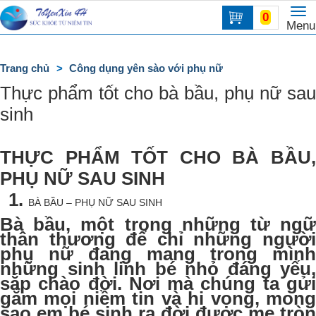
To
0
Trang
Menu
na
chủ
DANH
Trang chủ
Công dụng yên sào với phụ nữ
MỤC
Thực phẩm tốt cho bà bầu, phụ nữ sau
sinh
THỰC PHẨM TỐT CHO BÀ BẦU,
PHỤ NỮ SAU SINH
BÀ BẦU – PHỤ NỮ SAU SINH
Bà bầu, một trong những từ ngữ
thân thương để chỉ những người
phụ nữ đang mang trong mình
những sinh linh bé nhỏ đáng yếu,
sắp chào đời. Nơi mà chúng ta gửi
gắm mọi niềm tin và hi vọng, mong
sao em bé sinh ra đời được mẹ tròn