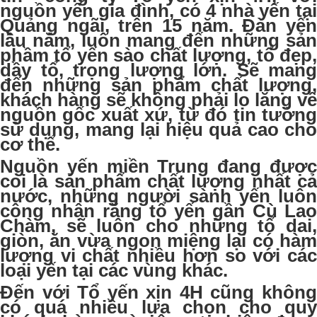
nguồn yến gia đình, có 4 nhà yến tại
Quảng ngãi, trên 15 năm. Đàn yến
lâu năm, luôn mang đến những sản
phầm tổ yến sào chất lượng, tổ đẹp,
dầy tổ, trọng lượng lớn. Sẽ mang
đến những sản phẩm chất lượng,
khách hàng sẽ không phải lo lắng về
nguồn gốc xuất xứ, từ đó tin tưởng
sử dụng, mang lại hiệu quả cao cho
cơ thể.
Nguồn yến miền Trung đang được
coi là sản phẩm chất lượng nhất cả
nước, những người sành yến luôn
công nhận rằng tổ yến gần Cù Lao
Chàm, sẽ luôn cho những tổ dai,
giòn, ăn vừa ngon miệng lại có hàm
lượng vi chất nhiều hơn so với các
loại yến tại các vùng khác.
Đến với Tổ yến xịn 4H cũng không
có quá nhiều lựa chọn cho quý