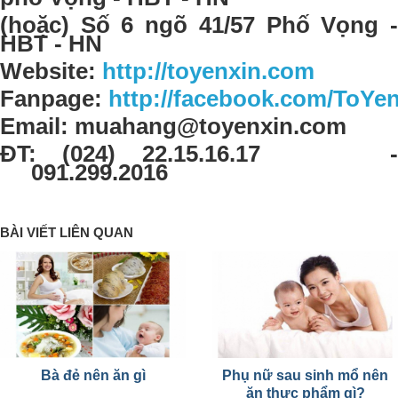
(hoặc)
Số 6 ngõ 41/57 Phố Vọng 
HBT - HN
Website:
http://toyenxin.com
Fanpage:
http://facebook.com/ToYe
Email:
muahang@toyenxin.com
ĐT:
(024) 22.15.16.17 
091.299.2016
BÀI VIẾT LIÊN QUAN
Bà đẻ nên ăn gì
Phụ nữ sau sinh mổ nên
ăn thực phẩm gì?