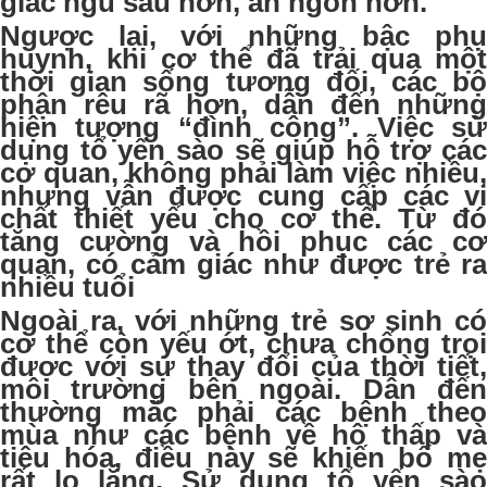
giấc ngủ sâu hơn, ăn ngon hơn.
Ngược lại, với những bậc phụ
huynh, khi cơ thể đã trải qua một
thời gian sống tương đối, các bộ
phận rêu rã hơn, dẫn đến những
hiện tượng “đình công”. Việc sử
dụng tổ yến sào sẽ giúp hỗ trợ các
cơ quan, không phải làm việc nhiều,
nhưng vẫn được cung cấp các vi
chất thiết yếu cho cơ thể. Từ đó
tăng cường và hồi phục các cơ
quan, có cảm giác như được trẻ ra
nhiều tuổi
Ngoài ra, với những trẻ sơ sinh có
cơ thể còn yếu ớt, chưa chống trọi
được với sự thay đổi của thời tiết,
môi trường bên ngoài. Dẫn đến
thường mắc phải các bệnh theo
mùa như các bệnh về hô thấp và
tiêu hóa, điều này sẽ khiến bố mẹ
rất lo lắng. Sử dụng tổ yến sào