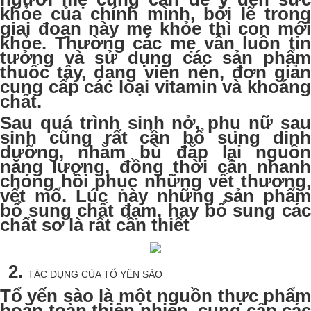
khỏe của chính mình, bởi lẽ trong
giai đoạn này mẹ khỏe thì con mới
khỏe. Thường các mẹ vẫn luôn tin
tưởng và sử dụng các sản phẩm
thuốc tây, dạng viên nén, đơn giản
cung cấp các loại vitamin và khoáng
chất.
Sau quá trình sinh nở, phụ nữ sau
sinh cũng rất cần bổ sung dinh
dưỡng, nhằm bù đắp lại nguồn
năng lượng, đồng thời cần nhanh
chóng hồi phục những vết thương,
vết mổ. Lúc này những sản phẩm
bổ sung chất đạm, hay bổ sung các
chất sơ là rất cần thiết
TÁC DỤNG CỦA TỔ YẾN SÀO
Tổ yến sào là một nguồn thực phẩm
hoàn toàn thiên nhiên, cung cấp các