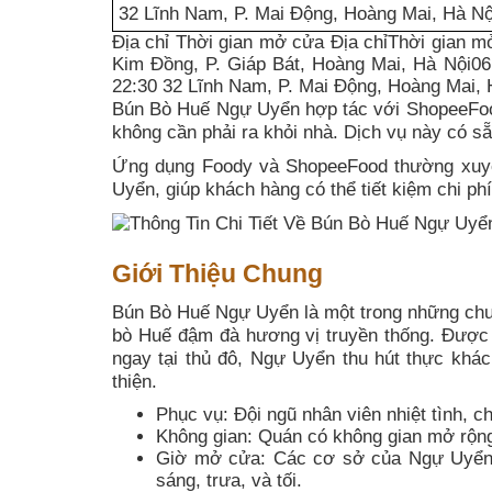
32 Lĩnh Nam, P. Mai Động, Hoàng Mai, Hà Nộ
Địa chỉ Thời gian mở cửa Địa chỉThời gian m
Kim Đồng, P. Giáp Bát, Hoàng Mai, Hà Nội06
22:30 32 Lĩnh Nam, P. Mai Động, Hoàng Mai, 
Bún Bò Huế Ngự Uyển hợp tác với ShopeeFood
không cần phải ra khỏi nhà. Dịch vụ này có sẵ
Ứng dụng Foody và ShopeeFood thường xuyê
Uyển, giúp khách hàng có thể tiết kiệm chi ph
Giới Thiệu Chung
Bún Bò Huế Ngự Uyển là một trong những chuỗ
bò Huế đậm đà hương vị truyền thống. Được 
ngay tại thủ đô, Ngự Uyển thu hút thực khá
thiện.
Phục vụ: Đội ngũ nhân viên nhiệt tình, 
Không gian: Quán có không gian mở rộng 
Giờ mở cửa: Các cơ sở của Ngự Uyển t
sáng, trưa, và tối.