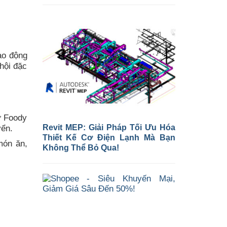
ao động
hội đặc
ư Foody
Revit MEP: Giải Pháp Tối Ưu Hóa
yển.
Thiết Kế Cơ Điện Lạnh Mà Bạn
món ăn,
Không Thể Bỏ Qua!