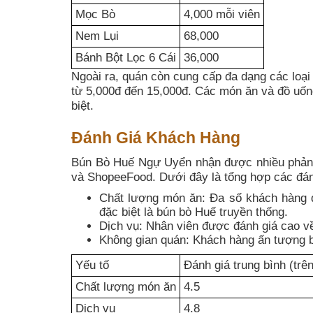
Mọc Bò
4,000 mỗi viên
Nem Lụi
68,000
Bánh Bột Lọc 6 Cái
36,000
Ngoài ra, quán còn cung cấp đa dạng các loại
từ 5,000đ đến 15,000đ. Các món ăn và đồ uốn
biệt.
Đánh Giá Khách Hàng
Bún Bò Huế Ngự Uyển nhận được nhiều phản h
và ShopeeFood. Dưới đây là tổng hợp các đán
Chất lượng món ăn: Đa số khách hàng đ
đặc biệt là bún bò Huế truyền thống.
Dịch vụ: Nhân viên được đánh giá cao về 
Không gian quán: Khách hàng ấn tượng bở
Yếu tố
Đánh giá trung bình (trên
Chất lượng món ăn
4.5
Dịch vụ
4.8