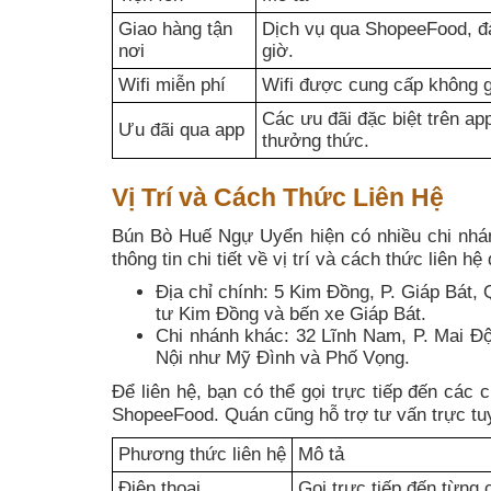
Giao hàng tận
Dịch vụ qua ShopeeFood, đ
nơi
giờ.
Wifi miễn phí
Wifi được cung cấp không gi
Các ưu đãi đặc biệt trên ap
Ưu đãi qua app
thưởng thức.
Vị Trí và Cách Thức Liên Hệ
Bún Bò Huế Ngự Uyển hiện có nhiều chi nhán
thông tin chi tiết về vị trí và cách thức liên 
Địa chỉ chính: 5 Kim Đồng, P. Giáp Bát, 
tư Kim Đồng và bến xe Giáp Bát.
Chi nhánh khác: 32 Lĩnh Nam, P. Mai Đ
Nội như Mỹ Đình và Phố Vọng.
Để liên hệ, bạn có thể gọi trực tiếp đến các
ShopeeFood. Quán cũng hỗ trợ tư vấn trực tuy
Phương thức liên hệ
Mô tả
Điện thoại
Gọi trực tiếp đến từng