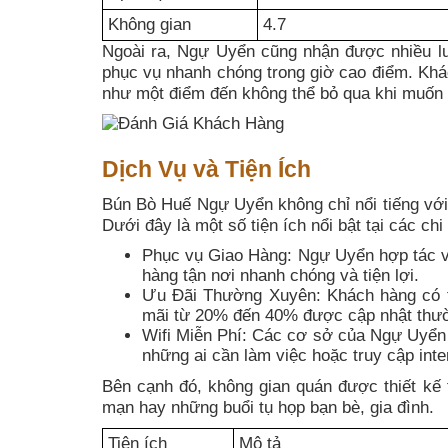
Không gian
4.7
Ngoài ra, Ngự Uyển cũng nhận được nhiều lư
phục vụ nhanh chóng trong giờ cao điểm. Kh
như một điểm đến không thể bỏ qua khi muốn 
Dịch Vụ và Tiện Ích
Bún Bò Huế Ngự Uyển không chỉ nổi tiếng với 
Dưới đây là một số tiện ích nổi bật tại các c
Phục vụ Giao Hàng: Ngự Uyển hợp tác v
hàng tận nơi nhanh chóng và tiện lợi.
Ưu Đãi Thường Xuyên: Khách hàng có t
mãi từ 20% đến 40% được cập nhật thư
Wifi Miễn Phí: Các cơ sở của Ngự Uyển c
những ai cần làm việc hoặc truy cập inte
Bên cạnh đó, không gian quán được thiết kế 
mạn hay những buổi tụ họp bạn bè, gia đình.
Tiện ích
Mô tả