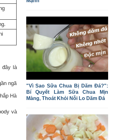
Mạnh
ng
ng.
hi
 đây là
 gần ngã
"Vì Sao Sữa Chua Bị Dăm Đá?":
Bí Quyết Làm Sữa Chua Mịn
khắp Hà
Màng, Thoát Khỏi Nỗi Lo Dăm Đá
oody và