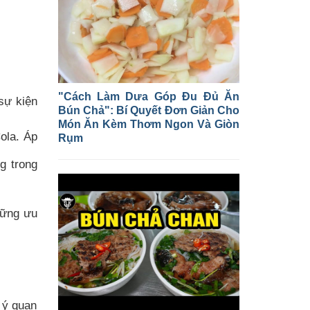
"Cách Làm Dưa Góp Đu Đủ Ăn
sự kiện
Bún Chả": Bí Quyết Đơn Giản Cho
Món Ăn Kèm Thơm Ngon Và Giòn
ola. Áp
Rụm
g trong
hững ưu
 ý quan