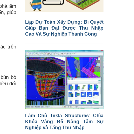
 phá ẩm
n, giúp
Lập Dự Toán Xây Dựng: Bí Quyết
Giúp Bạn Đạt Được Thu Nhập
Cao Và Sự Nghiệp Thành Công
oặc trên
 bún bò
iều đối
Làm Chủ Tekla Structures: Chìa
Khóa Vàng Để Nâng Tầm Sự
Nghiệp và Tăng Thu Nhập