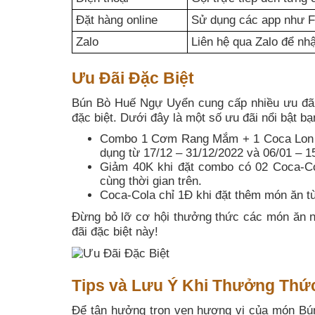
Đặt hàng online
Sử dụng các app như F
Zalo
Liên hệ qua Zalo để nhậ
Ưu Đãi Đặc Biệt
Bún Bò Huế Ngự Uyển cung cấp nhiều ưu đãi h
đặc biệt. Dưới đây là một số ưu đãi nổi bật bạ
Combo 1 Cơm Rang Mắm + 1 Coca Lon vớ
dụng từ 17/12 – 31/12/2022 và 06/01 – 1
Giảm 40K khi đặt combo có 02 Coca-Col
cùng thời gian trên.
Coca-Cola chỉ 1Đ khi đặt thêm món ăn tù
Đừng bỏ lỡ cơ hội thưởng thức các món ăn n
đãi đặc biệt này!
Tips và Lưu Ý Khi Thưởng Thứ
Để tận hưởng trọn vẹn hương vị của món Bún