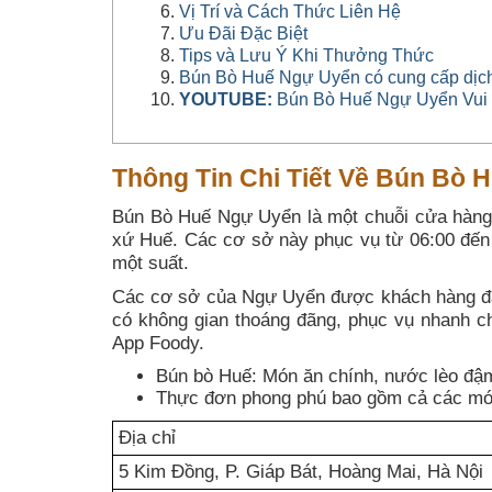
Vị Trí và Cách Thức Liên Hệ
Ưu Đãi Đặc Biệt
Tips và Lưu Ý Khi Thưởng Thức
Bún Bò Huế Ngự Uyển có cung cấp dịch
YOUTUBE:
Bún Bò Huế Ngự Uyển Vui
Thông Tin Chi Tiết Về Bún Bò 
Bún Bò Huế Ngự Uyển là một chuỗi cửa hàng n
xứ Huế. Các cơ sở này phục vụ từ 06:00 đến 
một suất.
Các cơ sở của Ngự Uyển được khách hàng đán
có không gian thoáng đãng, phục vụ nhanh c
App Foody.
Bún bò Huế: Món ăn chính, nước lèo đậm 
Thực đơn phong phú bao gồm cả các món 
Địa chỉ
5 Kim Đồng, P. Giáp Bát, Hoàng Mai, Hà Nội