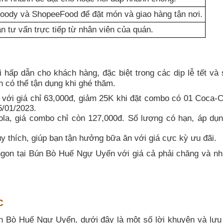
oody và ShopeeFood để đặt món và giao hàng tận nơi.
n tư vấn trực tiếp từ nhân viên của quán.
ấp dẫn cho khách hàng, đặc biệt trong các dịp lễ tết và 
n có thể tận dụng khi ghé thăm.
i giá chỉ 63,000đ, giảm 25K khi đặt combo có 01 Coca-C
5/01/2023.
a, giá combo chỉ còn 127,000đ. Số lượng có hạn, áp dụn
y thích, giúp bạn tận hưởng bữa ăn với giá cực kỳ ưu đãi.
gon tại Bún Bò Huế Ngự Uyển với giá cả phải chăng và n
c
 Bò Huế Ngự Uyển, dưới đây là một số lời khuyên và lưu