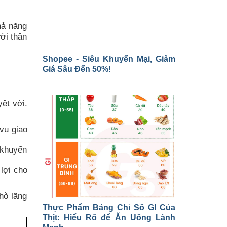
hả năng
ời thân
Shopee - Siêu Khuyến Mại, Giảm
Giá Sâu Đến 50%!
ệt vời.
vụ giao
 khuyến
lợi cho
hò lãng
Thực Phẩm Bảng Chỉ Số GI Của
Thịt: Hiểu Rõ để Ăn Uống Lành