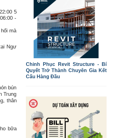
22:00 5
06:00 -
 hổi mà
tại Ngự
Chinh Phục Revit Structure - Bí
Quyết Trở Thành Chuyên Gia Kết
Cấu Hàng Đầu
món bún
n Trung
g, thân
cho bữa