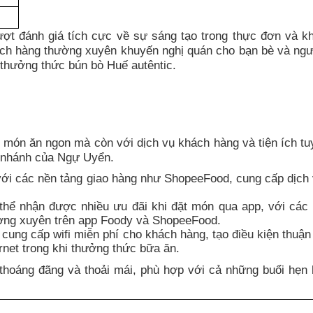
ợt đánh giá tích cực về sự sáng tạo trong thực đơn và k
ách hàng thường xuyên khuyến nghị quán cho bạn bè và ngư
thưởng thức bún bò Huế autêntic.
món ăn ngon mà còn với dịch vụ khách hàng và tiện ích tuy
hi nhánh của Ngự Uyển.
ới các nền tảng giao hàng như ShopeeFood, cung cấp dịch 
hể nhận được nhiều ưu đãi khi đặt món qua app, với các
ờng xuyên trên app Foody và ShopeeFood.
ung cấp wifi miễn phí cho khách hàng, tạo điều kiện thuận 
rnet trong khi thưởng thức bữa ăn.
thoáng đãng và thoải mái, phù hợp với cả những buổi hẹn 