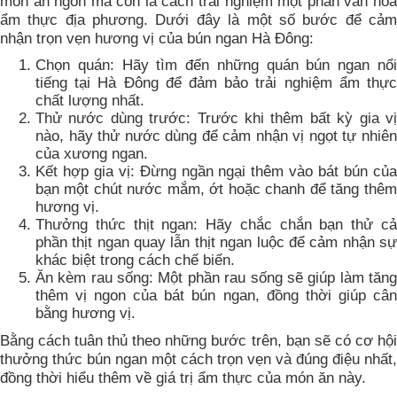
món ăn ngon mà còn là cách trải nghiệm một phần văn hóa
ẩm thực địa phương. Dưới đây là một số bước để cảm
nhận trọn vẹn hương vị của bún ngan Hà Đông:
Chọn quán: Hãy tìm đến những quán bún ngan nổi
tiếng tại Hà Đông để đảm bảo trải nghiệm ẩm thực
chất lượng nhất.
Thử nước dùng trước: Trước khi thêm bất kỳ gia vị
nào, hãy thử nước dùng để cảm nhận vị ngọt tự nhiên
của xương ngan.
Kết hợp gia vị: Đừng ngần ngại thêm vào bát bún của
bạn một chút nước mắm, ớt hoặc chanh để tăng thêm
hương vị.
Thưởng thức thịt ngan: Hãy chắc chắn bạn thử cả
phần thịt ngan quay lẫn thịt ngan luộc để cảm nhận sự
khác biệt trong cách chế biến.
Ăn kèm rau sống: Một phần rau sống sẽ giúp làm tăng
thêm vị ngon của bát bún ngan, đồng thời giúp cân
bằng hương vị.
Bằng cách tuân thủ theo những bước trên, bạn sẽ có cơ hội
thưởng thức bún ngan một cách trọn vẹn và đúng điệu nhất,
đồng thời hiểu thêm về giá trị ẩm thực của món ăn này.