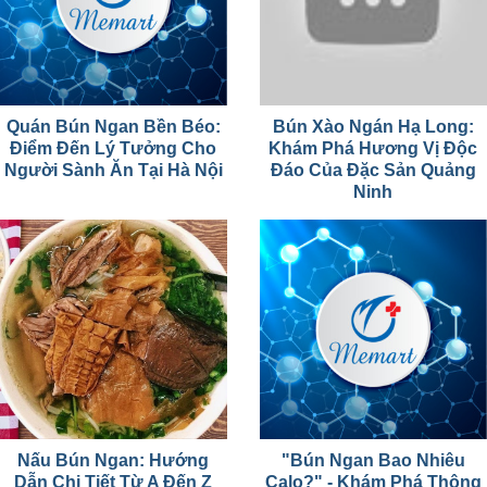
Quán Bún Ngan Bền Béo:
Bún Xào Ngán Hạ Long:
Điểm Đến Lý Tưởng Cho
Khám Phá Hương Vị Độc
Người Sành Ăn Tại Hà Nội
Đáo Của Đặc Sản Quảng
Ninh
Nấu Bún Ngan: Hướng
"Bún Ngan Bao Nhiêu
Dẫn Chi Tiết Từ A Đến Z
Calo?" - Khám Phá Thông