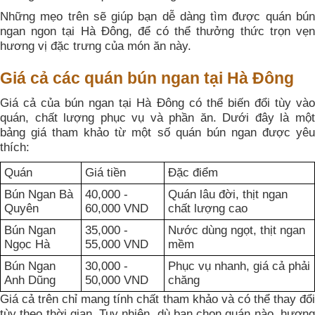
Những mẹo trên sẽ giúp bạn dễ dàng tìm được quán bún
ngan ngon tại Hà Đông, để có thể thưởng thức trọn vẹn
hương vị đặc trưng của món ăn này.
Giá cả các quán bún ngan tại Hà Đông
Giá cả của bún ngan tại Hà Đông có thể biến đổi tùy vào
quán, chất lượng phục vụ và phần ăn. Dưới đây là một
bảng giá tham khảo từ một số quán bún ngan được yêu
thích:
Quán
Giá tiền
Đặc điểm
Bún Ngan Bà
40,000 -
Quán lâu đời, thịt ngan
Quyên
60,000 VND
chất lượng cao
Bún Ngan
35,000 -
Nước dùng ngọt, thịt ngan
Ngọc Hà
55,000 VND
mềm
Bún Ngan
30,000 -
Phục vụ nhanh, giá cả phải
Anh Dũng
50,000 VND
chăng
Giá cả trên chỉ mang tính chất tham khảo và có thể thay đổi
tùy theo thời gian. Tuy nhiên, dù bạn chọn quán nào, hương