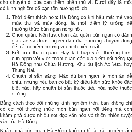
cho chuyến đi của bạn thêm phần thú vị. Dưới đây là một
số kinh nghiệm để bạn tận hưởng tối đa:
Thời điểm thích hợp: Hà Đông có khí hậu mát mẻ vào
mùa thu và mùa đông, là thời điểm lý tưởng để
thưởng thức bún ngan nóng hổi.
Chọn quán: Nên lựa chọn các quán bún ngan có đánh
giá cao và được người dân địa phương khuyên dùng
để trải nghiệm hương vị chính hiệu nhất.
Kết hợp tham quan: Hãy kết hợp việc thưởng thức
bún ngan với việc tham quan các địa điểm nổi tiếng tại
Hà Đông như Chùa Hương, Khu du lịch Ao Vua, hay
Thung Nai.
Chuẩn bị sẵn sàng: Mặc dù bún ngan là món ăn dễ
chịu, nhưng nếu bạn có bất kỳ điều kiện sức khỏe đặc
biệt nào, hãy chuẩn bị sẵn thuốc tiêu hóa hoặc thuốc
dị ứng.
Bằng cách theo dõi những kinh nghiệm trên, bạn không chỉ
có cơ hội thưởng thức món bún ngan nổi tiếng mà còn
khám phá được nhiều nét đẹp văn hóa và thiên nhiên tuyệt
vời của Hà Đông.
Khám phá bún ngan Hà Đông không chỉ là trải nghiệm ẩm