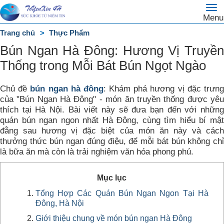
To
Trang
Menu
na
chủ
Trang chủ
Thực Phẩm
DANH
Bún Ngan Hà Đông: Hương Vị Truyền
MỤC
Thống trong Mỗi Bát Bún Ngọt Ngào
Chủ đề
bún ngan hà đông
: Khám phá hương vị đặc trưn
của "Bún Ngan Hà Đông" - món ăn truyền thống được yêu
thích tại Hà Nội. Bài viết này sẽ đưa bạn đến với những
quán bún ngan ngon nhất Hà Đông, cùng tìm hiểu bí mật
đằng sau hương vị đặc biệt của món ăn này và cách
thưởng thức bún ngan đúng điệu, để mỗi bát bún không chỉ
là bữa ăn mà còn là trải nghiệm văn hóa phong phú.
Mục lục
Tổng Hợp Các Quán Bún Ngan Ngon Tại Hà
Đông, Hà Nội
Giới thiệu chung về món bún ngan Hà Đông