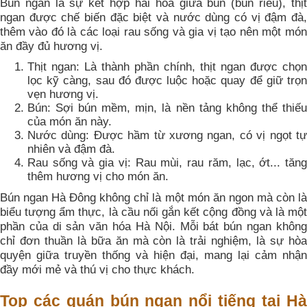
Bún ngan là sự kết hợp hài hòa giữa bún (bún riêu), thịt
ngan được chế biến đặc biệt và nước dùng có vị đậm đà,
thêm vào đó là các loại rau sống và gia vị tạo nên một món
ăn đầy đủ hương vị.
Thịt ngan: Là thành phần chính, thịt ngan được chọn
lọc kỹ càng, sau đó được luộc hoặc quay để giữ trọn
vẹn hương vị.
Bún: Sợi bún mềm, mịn, là nền tảng không thể thiếu
của món ăn này.
Nước dùng: Được hầm từ xương ngan, có vị ngọt tự
nhiên và đậm đà.
Rau sống và gia vị: Rau mùi, rau răm, lạc, ớt... tăng
thêm hương vị cho món ăn.
Bún ngan Hà Đông không chỉ là một món ăn ngon mà còn là
biểu tượng ẩm thực, là cầu nối gắn kết cộng đồng và là một
phần của di sản văn hóa Hà Nội. Mỗi bát bún ngan không
chỉ đơn thuần là bữa ăn mà còn là trải nghiệm, là sự hòa
quyện giữa truyền thống và hiện đại, mang lại cảm nhận
đầy mới mẻ và thú vị cho thực khách.
Top các quán bún ngan nổi tiếng tại Hà