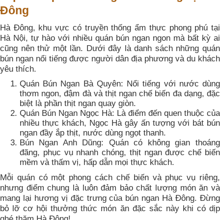
Đông
Hà Đông, khu vực có truyền thống ẩm thực phong phú tại
Hà Nội, tự hào với nhiều quán bún ngan ngon mà bất kỳ ai
cũng nên thử một lần. Dưới đây là danh sách những quán
bún ngan nổi tiếng được người dân địa phương và du khách
yêu thích.
Quán Bún Ngan Bà Quyên: Nổi tiếng với nước dùng
thơm ngon, đậm đà và thịt ngan chế biến đa dạng, đặc
biệt là phần thịt ngan quay giòn.
Quán Bún Ngan Ngọc Hà: Là điểm đến quen thuộc của
nhiều thực khách, Ngọc Hà gây ấn tượng với bát bún
ngan đầy ắp thịt, nước dùng ngọt thanh.
Bún Ngan Anh Dũng: Quán có không gian thoáng
đãng, phục vụ nhanh chóng, thịt ngan được chế biến
mềm và thấm vị, hấp dẫn mọi thực khách.
Mỗi quán có một phong cách chế biến và phục vụ riêng,
nhưng điểm chung là luôn đảm bảo chất lượng món ăn và
mang lại hương vị đặc trưng của bún ngan Hà Đông. Đừng
bỏ lỡ cơ hội thưởng thức món ăn đặc sắc này khi có dịp
ghé thăm Hà Đông!