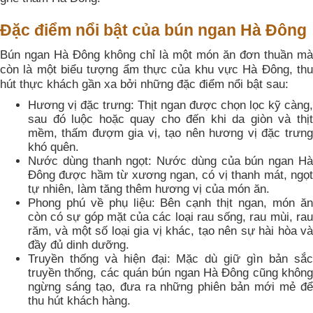
Đặc điểm nổi bật của bún ngan Hà Đông
Bún ngan Hà Đông không chỉ là một món ăn đơn thuần mà
còn là một biểu tượng ẩm thực của khu vực Hà Đông, thu
hút thực khách gần xa bởi những đặc điểm nổi bật sau:
Hương vị đặc trưng: Thịt ngan được chọn lọc kỹ càng,
sau đó luộc hoặc quay cho đến khi da giòn và thịt
mềm, thấm đượm gia vị, tạo nên hương vị đặc trưng
khó quên.
Nước dùng thanh ngọt: Nước dùng của bún ngan Hà
Đông được hầm từ xương ngan, có vị thanh mát, ngọt
tự nhiên, làm tăng thêm hương vị của món ăn.
Phong phú về phụ liệu: Bên cạnh thịt ngan, món ăn
còn có sự góp mặt của các loại rau sống, rau mùi, rau
răm, và một số loại gia vị khác, tạo nên sự hài hòa và
đầy đủ dinh dưỡng.
Truyền thống và hiện đại: Mặc dù giữ gìn bản sắc
truyền thống, các quán bún ngan Hà Đông cũng không
ngừng sáng tạo, đưa ra những phiên bản mới mẻ để
thu hút khách hàng.