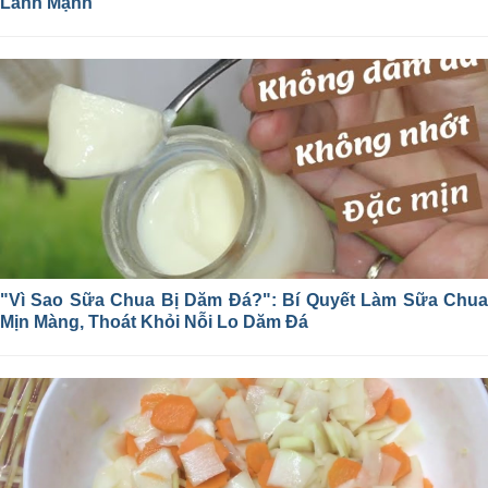
Lành Mạnh
"Vì Sao Sữa Chua Bị Dăm Đá?": Bí Quyết Làm Sữa Chua
Mịn Màng, Thoát Khỏi Nỗi Lo Dăm Đá