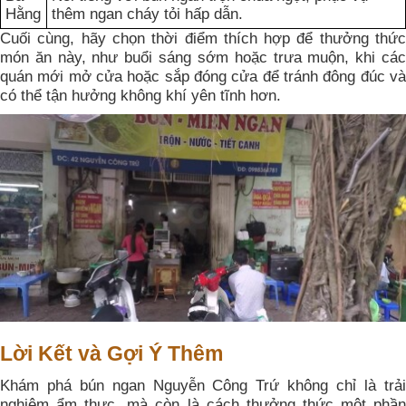
Hằng
thêm ngan cháy tỏi hấp dẫn.
Cuối cùng, hãy chọn thời điểm thích hợp để thưởng thức
món ăn này, như buổi sáng sớm hoặc trưa muộn, khi các
quán mới mở cửa hoặc sắp đóng cửa để tránh đông đúc và
có thể tận hưởng không khí yên tĩnh hơn.
Lời Kết và Gợi Ý Thêm
Khám phá bún ngan Nguyễn Công Trứ không chỉ là trải
nghiệm ẩm thực, mà còn là cách thưởng thức một phần