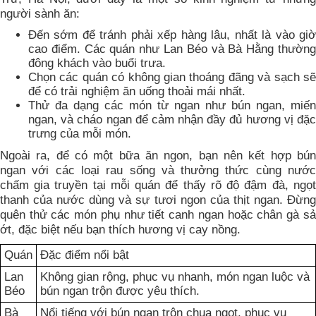
người sành ăn:
Đến sớm để tránh phải xếp hàng lâu, nhất là vào giờ
cao điểm. Các quán như Lan Béo và Bà Hằng thường
đông khách vào buổi trưa.
Chọn các quán có không gian thoáng đãng và sạch sẽ
để có trải nghiệm ăn uống thoải mái nhất.
Thử đa dạng các món từ ngan như bún ngan, miến
ngan, và cháo ngan để cảm nhận đầy đủ hương vị đặc
trưng của mỗi món.
Ngoài ra, để có một bữa ăn ngon, bạn nên kết hợp bún
ngan với các loại rau sống và thưởng thức cùng nước
chấm gia truyền tại mỗi quán để thấy rõ độ đậm đà, ngọt
thanh của nước dùng và sự tươi ngon của thịt ngan. Đừng
quên thử các món phụ như tiết canh ngan hoặc chân gà sả
ớt, đặc biệt nếu bạn thích hương vị cay nồng.
Quán
Đặc điểm nổi bật
Lan
Không gian rộng, phục vụ nhanh, món ngan luộc và
Béo
bún ngan trộn được yêu thích.
Bà
Nổi tiếng với bún ngan trộn chua ngọt, phục vụ