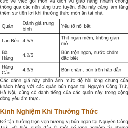
cực về việc gọi món và dịch vụ giao hàng nhanh chóng
thông qua các nền tảng trực tuyến, điều này càng làm tăng
thêm sự tiện lợi khi thưởng thức món ăn tại nhà.
Đánh giá trung
Quán
Yếu tố nổi bật
bình
Thịt ngan mềm, không gian
Lan Béo
4.5/5
mở
Bà
Bún trộn ngon, nước chấm
4.2/5
Hằng
đặc biệt
Hàng
4.3/5
Bún chấm, bún trộn hấp dẫn
Cân
Các đánh giá này phản ánh mức độ hài lòng chung của
khách hàng với các quán bún ngan tại Nguyễn Công Trứ,
Hà Nội, củng cố danh tiếng của các quán này trong cộng
đồng yêu ẩm thực.
Kinh Nghiệm Khi Thưởng Thức
Để tận hưởng trọn vẹn hương vị bún ngan tại Nguyễn Công
Trứ, Hà Nội, dưới đây là một số kinh nghiệm từ những