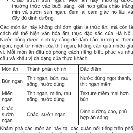
Cháo sườn sụn ngan: Món ăn này thường được
thưởng thức vào buổi sáng, kết hợp giữa cháo trắng
mịn và sườn sụn ngan, đem lại cảm giác no lâu và
đầy đủ dinh dưỡng.
Các món ăn này không chỉ đơn giản là thức ăn, mà còn là
cách để thể hiện văn hóa ẩm thực đặc sắc của Hà Nội.
Nước dùng được ninh kỹ càng để đảm bảo hương vị thơm
ngon, ngọt tự nhiên của thịt ngan, không cần quá nhiều gia
vị. Mỗi món ăn đều có phong cách riêng biệt, phục vụ nhu
cầu và khẩu vị đa dạng của thực khách.
Món ăn
Thành phần chính
Đặc điểm
Thịt ngan, bún, rau
Nước dùng ngọt thanh,
Bún ngan
sống, nước dùng
thịt ngan mềm
Miến
Thịt ngan, miến, rau
Texture mềm mại hơn
ngan
sống, nước dùng
bún
Cháo
Dinh dưỡng cao, phù
sườn
Cháo, sườn ngan
hợp ăn sáng
ngan
Khám phá các món ăn này tại các quán nổi tiếng trên phố