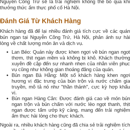
Nguyễn Công Trứ sẽ là trải nghiệm không thể bỏ qua khi
thưởng thức ẩm thực phố cổ Hà Nội.
Đánh Giá Từ Khách Hàng
Khách hàng đã để lại nhiều đánh giá tích cực về các quán
bún ngan tại Nguyễn Công Trứ, Hà Nội, phản ánh sự hài
lòng về chất lượng món ăn và dịch vụ.
Lan Béo: Quán này được khen ngợi về bún ngan ngọt
thơm, thịt ngan mềm và không bị khô. Khách thường
xuyên đề cập đến sự nhanh nhẹn của nhân viên phục
vụ cũng như không gian thoáng đãng của quán.
Bún ngan Bà Hằng: Một số khách hàng khen ngợi
hương vị đặc trưng của bún trộn và nước chấm gia
truyền, mô tả nó như "thần thánh", cực kỳ hợp khẩu
vị.
Bún ngan Hàng Cân: Được đánh giá cao về món bún
ngan trộn và bún chấm với nước lèo ngọt thanh, thịt
ngan được tẩm ướp kỹ càng, mang đến trải nghiệm
ẩm thực hài lòng cho thực khách.
Ngoài ra, nhiều khách hàng cũng đã chia sẻ trải nghiệm tích