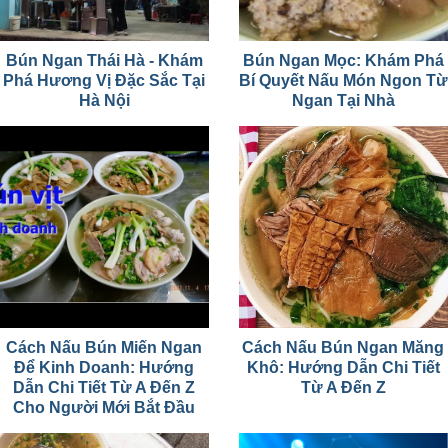
Bún Ngan Thái Hà - Khám
Bún Ngan Mọc: Khám Phá
Phá Hương Vị Đặc Sắc Tại
Bí Quyết Nấu Món Ngon Từ
Hà Nội
Ngan Tại Nhà
Cách Nấu Bún Miến Ngan
Cách Nấu Bún Ngan Măng
Để Kinh Doanh: Hướng
Khô: Hướng Dẫn Chi Tiết
Dẫn Chi Tiết Từ A Đến Z
Từ A Đến Z
Cho Người Mới Bắt Đầu