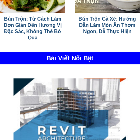
Bún Trộn: Từ Cách Làm
Bún Trộn Gà Xé: Hướng
Đơn Giản Đến Hương Vị
Dẫn Làm Món Ăn Thơm
Đặc Sắc, Không Thể Bỏ
Ngon, Dễ Thực Hiện
Qua
Bài Viết Nổi Bật