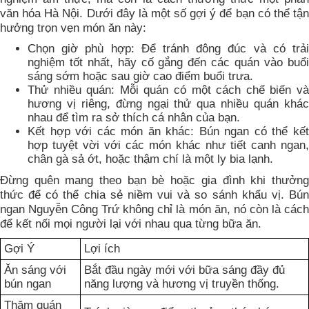
văn hóa Hà Nội. Dưới đây là một số gợi ý để bạn có thể tận
hưởng trọn vẹn món ăn này:
Chọn giờ phù hợp: Để tránh đông đúc và có trải
nghiệm tốt nhất, hãy cố gắng đến các quán vào buổi
sáng sớm hoặc sau giờ cao điểm buổi trưa.
Thử nhiều quán: Mỗi quán có một cách chế biến và
hương vị riêng, đừng ngại thử qua nhiều quán khác
nhau để tìm ra sở thích cá nhân của bạn.
Kết hợp với các món ăn khác: Bún ngan có thể kết
hợp tuyệt vời với các món khác như tiết canh ngan,
chân gà sả ớt, hoặc thậm chí là một ly bia lạnh.
Đừng quên mang theo bạn bè hoặc gia đình khi thưởng
thức để có thể chia sẻ niềm vui và so sánh khẩu vị. Bún
ngan Nguyễn Công Trứ không chỉ là món ăn, nó còn là cách
để kết nối mọi người lại với nhau qua từng bữa ăn.
Gợi Ý
Lợi ích
Ăn sáng với
Bắt đầu ngày mới với bữa sáng đầy đủ
bún ngan
năng lượng và hương vị truyền thống.
Thăm quán