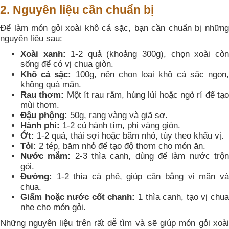
2. Nguyên liệu cần chuẩn bị
Để làm món gỏi xoài khô cá sặc, bạn cần chuẩn bị những
nguyên liệu sau:
Xoài xanh:
1-2 quả (khoảng 300g), chọn xoài còn
sống để có vị chua giòn.
Khô cá sặc:
100g, nên chọn loại khô cá sặc ngon
không quá mặn.
Rau thơm:
Một ít rau răm, húng lủi hoặc ngò rí để tạ
mùi thơm.
Đậu phộng:
50g, rang vàng và giã sơ.
Hành phi:
1-2 củ hành tím, phi vàng giòn.
Ớt:
1-2 quả, thái sợi hoặc băm nhỏ, tùy theo khẩu vị.
Tỏi:
2 tép, băm nhỏ để tạo độ thơm cho món ăn.
Nước mắm:
2-3 thìa canh, dùng để làm nước trộ
gỏi.
Đường:
1-2 thìa cà phê, giúp cân bằng vị mặn và
chua.
Giấm hoặc nước cốt chanh:
1 thìa canh, tạo vị chu
nhẹ cho món gỏi.
Những nguyên liệu trên rất dễ tìm và sẽ giúp món gỏi xoài