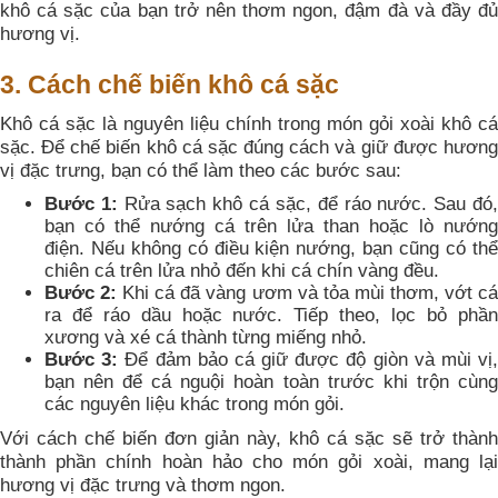
khô cá sặc của bạn trở nên thơm ngon, đậm đà và đầy đủ
hương vị.
3. Cách chế biến khô cá sặc
Khô cá sặc là nguyên liệu chính trong món gỏi xoài khô cá
sặc. Để chế biến khô cá sặc đúng cách và giữ được hương
vị đặc trưng, bạn có thể làm theo các bước sau:
Bước 1:
Rửa sạch khô cá sặc, để ráo nước. Sau đó
bạn có thể nướng cá trên lửa than hoặc lò nướng
điện. Nếu không có điều kiện nướng, bạn cũng có thể
chiên cá trên lửa nhỏ đến khi cá chín vàng đều.
Bước 2:
Khi cá đã vàng ươm và tỏa mùi thơm, vớt c
ra để ráo dầu hoặc nước. Tiếp theo, lọc bỏ phần
xương và xé cá thành từng miếng nhỏ.
Bước 3:
Để đảm bảo cá giữ được độ giòn và mùi vị
bạn nên để cá nguội hoàn toàn trước khi trộn cùng
các nguyên liệu khác trong món gỏi.
Với cách chế biến đơn giản này, khô cá sặc sẽ trở thành
thành phần chính hoàn hảo cho món gỏi xoài, mang lại
hương vị đặc trưng và thơm ngon.