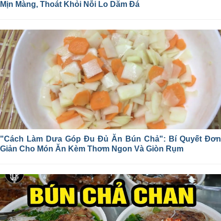
Mịn Màng, Thoát Khỏi Nỗi Lo Dăm Đá
"Cách Làm Dưa Góp Đu Đủ Ăn Bún Chả": Bí Quyết Đơn
Giản Cho Món Ăn Kèm Thơm Ngon Và Giòn Rụm