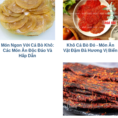
Món Ngon Với Cá Bò Khô:
Khô Cá Bò Đỏ - Món Ăn
Các Món Ăn Độc Đáo Và
Vặt Đậm Đà Hương Vị Biển
Hấp Dẫn