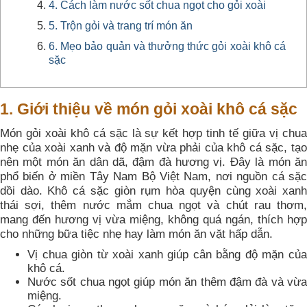
4. Cách làm nước sốt chua ngọt cho gỏi xoài
5. Trộn gỏi và trang trí món ăn
6. Mẹo bảo quản và thưởng thức gỏi xoài khô cá
sặc
1. Giới thiệu về món gỏi xoài khô cá sặc
Món gỏi xoài khô cá sặc là sự kết hợp tinh tế giữa vị chua
nhẹ của xoài xanh và độ mặn vừa phải của khô cá sặc, tạo
nên một món ăn dân dã, đậm đà hương vị. Đây là món ăn
phổ biến ở miền Tây Nam Bộ Việt Nam, nơi nguồn cá sặc
dồi dào. Khô cá sặc giòn rụm hòa quyện cùng xoài xanh
thái sợi, thêm nước mắm chua ngọt và chút rau thơm,
mang đến hương vị vừa miệng, không quá ngán, thích hợp
cho những bữa tiệc nhẹ hay làm món ăn vặt hấp dẫn.
Vị chua giòn từ xoài xanh giúp cân bằng độ mặn của
khô cá.
Nước sốt chua ngọt giúp món ăn thêm đậm đà và vừa
miệng.