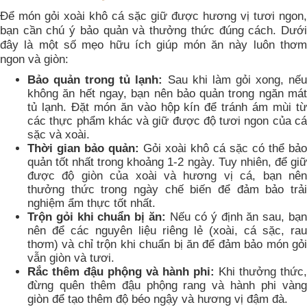
Để món gỏi xoài khô cá sặc giữ được hương vị tươi ngon,
bạn cần chú ý bảo quản và thưởng thức đúng cách. Dưới
đây là một số mẹo hữu ích giúp món ăn này luôn thơm
ngon và giòn:
Bảo quản trong tủ lạnh:
Sau khi làm gỏi xong, nế
không ăn hết ngay, bạn nên bảo quản trong ngăn mát
tủ lạnh. Đặt món ăn vào hộp kín để tránh ám mùi từ
các thực phẩm khác và giữ được độ tươi ngon của cá
sặc và xoài.
Thời gian bảo quản:
Gỏi xoài khô cá sặc có thể bảo
quản tốt nhất trong khoảng 1-2 ngày. Tuy nhiên, để giữ
được độ giòn của xoài và hương vị cá, bạn nên
thưởng thức trong ngày chế biến để đảm bảo trải
nghiệm ẩm thực tốt nhất.
Trộn gỏi khi chuẩn bị ăn:
Nếu có ý định ăn sau, bạ
nên để các nguyên liệu riêng lẻ (xoài, cá sặc, rau
thơm) và chỉ trộn khi chuẩn bị ăn để đảm bảo món gỏi
vẫn giòn và tươi.
Rắc thêm đậu phộng và hành phi:
Khi thưởng thức,
đừng quên thêm đậu phộng rang và hành phi vàng
giòn để tạo thêm độ béo ngậy và hương vị đậm đà.