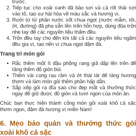
trước.
Tiếp tục cho xoài xanh đã bào sợi và cà rốt thái sợi
vào tô, tạo sự hài hòa về màu sắc và hương vị.
Rưới từ từ phần nước sốt chua ngọt (nước mắm, tỏi,
ớt, đường) đã pha sẵn lên trên hỗn hợp, dùng đũa trộn
nhẹ tay để các nguyên liệu thấm đều.
Trộn đều tay cho đến khi tất cả các nguyên liệu ngấm
đều gia vị, tạo nên vị chua ngọt đậm đà.
Trang trí món gỏi
Rắc thêm một ít đậu phộng rang giã dập lên trên để
tăng thêm độ giòn bùi.
Thêm vài cọng rau răm và ớt thái lát để tăng hương
thơm và làm món gỏi thêm phần hấp dẫn.
Sắp xếp gỏi ra đĩa sao cho đẹp mắt và thưởng thức
ngay để giữ được độ giòn và tươi ngon của món ăn.
Chúc bạn thực hiện thành công món gỏi xoài khô cá sặc
thơm ngon, đậm đà hương vị miền Nam!
6. Mẹo bảo quản và thưởng thức gỏi
xoài khô cá sặc