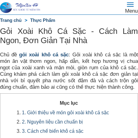
To
Trang
Menu
na
chủ
Trang chủ
Thực Phẩm
DANH
Gỏi Xoài Khô Cá Sặc - Cách Làm
MỤC
Ngon, Đơn Giản Tại Nhà
Chủ đề
gỏi xoài khô cá sặc
: Gỏi xoài khô cá sặc là mộ
món ăn vặt thơm ngon, hấp dẫn, kết hợp hương vị chua
ngọt của xoài xanh và mặn mòi, giòn rụm của khô cá sặc.
Cùng khám phá cách làm gỏi xoài khô cá sặc đơn giản tại
nhà với bí quyết pha nước sốt đậm đà và cách trộn gỏi
đúng chuẩn, đảm bảo ai cũng có thể thực hiện thành công.
Mục lục
1. Giới thiệu về món gỏi xoài khô cá sặc
2. Nguyên liệu cần chuẩn bị
3. Cách chế biến khô cá sặc