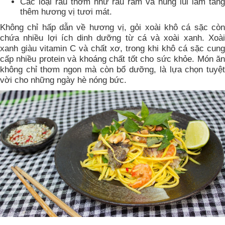
Các loại rau thơm như rau răm và húng lủi làm tăng
thêm hương vị tươi mát.
Không chỉ hấp dẫn về hương vị, gỏi xoài khô cá sặc còn
chứa nhiều lợi ích dinh dưỡng từ cá và xoài xanh. Xoài
xanh giàu vitamin C và chất xơ, trong khi khô cá sặc cung
cấp nhiều protein và khoáng chất tốt cho sức khỏe. Món ăn
không chỉ thơm ngon mà còn bổ dưỡng, là lựa chọn tuyệt
vời cho những ngày hè nóng bức.