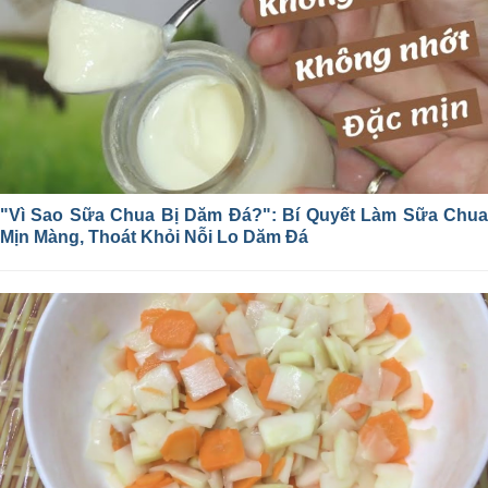
"Vì Sao Sữa Chua Bị Dăm Đá?": Bí Quyết Làm Sữa Chua
Mịn Màng, Thoát Khỏi Nỗi Lo Dăm Đá