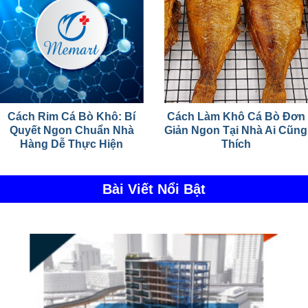
Cách Rim Cá Bò Khô: Bí
Cách Làm Khô Cá Bò Đơn
Quyết Ngon Chuẩn Nhà
Giản Ngon Tại Nhà Ai Cũng
Hàng Dễ Thực Hiện
Thích
Bài Viết Nổi Bật