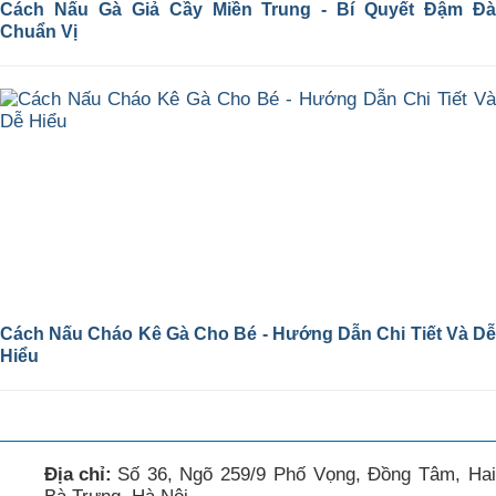
Cách Nấu Gà Giả Cầy Miền Trung - Bí Quyết Đậm Đà
Chuẩn Vị
Cách Nấu Cháo Kê Gà Cho Bé - Hướng Dẫn Chi Tiết Và Dễ
Hiểu
Địa chỉ:
Số 36, Ngõ 259/9 Phố Vọng, Đồng Tâm, Hai