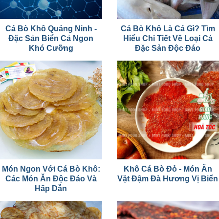
Cá Bò Khô Quảng Ninh -
Cá Bò Khô Là Cá Gì? Tìm
Đặc Sản Biển Cả Ngon
Hiểu Chi Tiết Về Loại Cá
Khó Cưỡng
Đặc Sản Độc Đáo
Món Ngon Với Cá Bò Khô:
Khô Cá Bò Đỏ - Món Ăn
Các Món Ăn Độc Đáo Và
Vặt Đậm Đà Hương Vị Biển
Hấp Dẫn