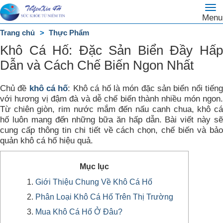
To
Trang
Menu
na
chủ
Trang chủ
Thực Phẩm
DANH
Khô Cá Hố: Đặc Sản Biển Đầy Hấp
MỤC
Dẫn và Cách Chế Biến Ngon Nhất
Chủ đề
khô cá hố
: Khô cá hố là món đặc sản biển nổi tiến
với hương vị đậm đà và dễ chế biến thành nhiều món ngon.
Từ chiên giòn, rim nước mắm đến nấu canh chua, khô cá
hố luôn mang đến những bữa ăn hấp dẫn. Bài viết này sẽ
cung cấp thông tin chi tiết về cách chọn, chế biến và bảo
quản khô cá hố hiệu quả.
Mục lục
Giới Thiệu Chung Về Khô Cá Hố
Phân Loại Khô Cá Hố Trên Thị Trường
Mua Khô Cá Hố Ở Đâu?