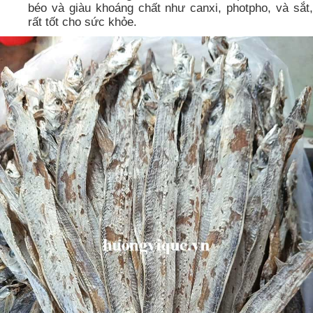
béo và giàu khoáng chất như canxi, photpho, và sắt,
rất tốt cho sức khỏe.