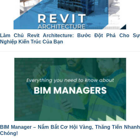
Làm Chủ Revit Architecture: Bước Đột Phá Cho Sự
Nghiệp Kiến Trúc Của Bạn
BIM Manager – Nắm Bắt Cơ Hội Vàng, Thăng Tiến Nhanh
Chóng!