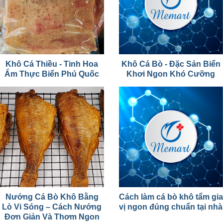
Khô Cá Thiều - Tinh Hoa
Khô Cá Bò - Đặc Sản Biển
Ẩm Thực Biển Phú Quốc
Khơi Ngon Khó Cưỡng
Nướng Cá Bò Khô Bằng
Cách làm cá bò khô tẩm gia
Lò Vi Sóng – Cách Nướng
vị ngon đúng chuẩn tại nhà
Đơn Giản Và Thơm Ngon