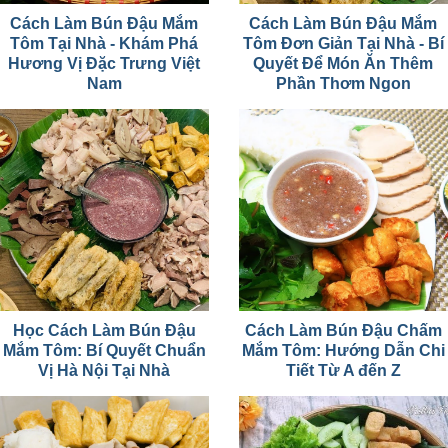
Cách Làm Bún Đậu Mắm
Cách Làm Bún Đậu Mắm
Tôm Tại Nhà - Khám Phá
Tôm Đơn Giản Tại Nhà - Bí
Hương Vị Đặc Trưng Việt
Quyết Để Món Ăn Thêm
Nam
Phần Thơm Ngon
Học Cách Làm Bún Đậu
Cách Làm Bún Đậu Chấm
Mắm Tôm: Bí Quyết Chuẩn
Mắm Tôm: Hướng Dẫn Chi
Vị Hà Nội Tại Nhà
Tiết Từ A đến Z