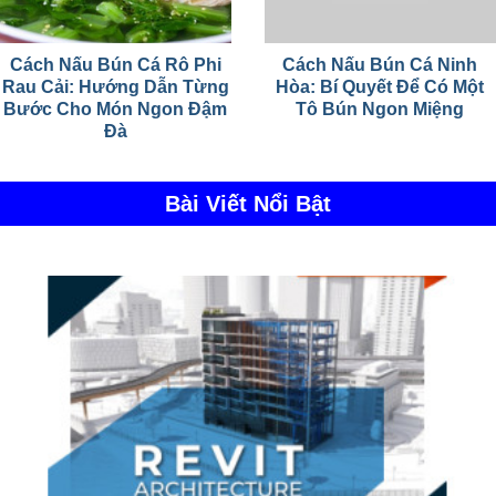
Cách Nấu Bún Cá Rô Phi
Cách Nấu Bún Cá Ninh
Rau Cải: Hướng Dẫn Từng
Hòa: Bí Quyết Để Có Một
Bước Cho Món Ngon Đậm
Tô Bún Ngon Miệng
Đà
Bài Viết Nổi Bật