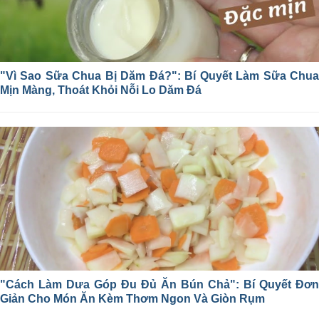
"Vì Sao Sữa Chua Bị Dăm Đá?": Bí Quyết Làm Sữa Chua
Mịn Màng, Thoát Khỏi Nỗi Lo Dăm Đá
"Cách Làm Dưa Góp Đu Đủ Ăn Bún Chả": Bí Quyết Đơn
Giản Cho Món Ăn Kèm Thơm Ngon Và Giòn Rụm