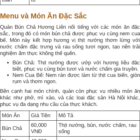
Menu và Món Ăn Đặc Sắc
Quán Bún Chả Hương Liên nổi tiếng với các món ăn đặc
sắc, trong đó có món bún chả được phục vụ cùng nem cua
bể. Món này kết hợp hương vị thịt nướng thơm lừng với
nước chấm đặc trưng và rau sống tươi ngon, tạo nên trải
nghiệm ẩm thực không thể quên.
Bún Chả: Thịt nướng được ướp với hương liệu đặc
biệt, phục vụ cùng bún tươi và nước chấm gia truyền.
Nem Cua Bể: Nem rán được làm từ thịt cua biển, giòn
rụm và thơm ngon.
Bên cạnh hai món chính, quán còn phục vụ nhiều món ăn
khác như phở, mì xào, và các loại đặc sản Hà Nội khác,
phục vụ đa dạng nhu cầu của thực khách.
Món Ăn
Giá Tiền
Mô Tả
60,000
Thịt nướng, bún, nước chấm, rau
Bún Chả
VNĐ
sống