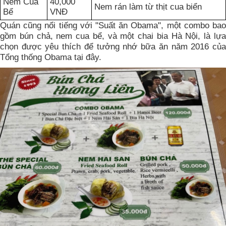
Nem Cua
40,000
Nem rán làm từ thịt cua biển
Bể
VNĐ
Quán cũng nổi tiếng với "Suất ăn Obama", một combo bao
gồm bún chả, nem cua bể, và một chai bia Hà Nội, là lựa
chọn được yêu thích để tưởng nhớ bữa ăn năm 2016 của
Tổng thống Obama tại đây.