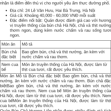
nhận là điểm đến thú vị cho người yêu ẩm thực đường phố.
Địa chỉ: 24 Lê Văn Hưu, Hai Bà Trưng, Hà Nội
Giá cả: Khoảng 40,000 - 60,000 VNĐ mỗi suất
Đặc điểm nổi bật: Quán được đánh giá cao với hương
vị truyền thống của bún chả Hà Nội, chả và thịt nướng
thơm ngon, dùng kèm nước chấm và rau sống tươi
ngon.
Món ăn
Mô tả
Bún chả
Bao gồm bún, chả và thịt nướng, ăn kèm với
đặc biệt
nước chấm và rau thơm.
Nem cua
Món ăn truyền thống của Hà Nội, được làm từ
bể
thịt cua tươi, rất được yêu thích.
Món ăn Mô tả Bún chả đặc biệt Bao gồm bún, chả và thịt
nướng, ăn kèm với nước chấm và rau thơm. Bún chả đặc
biệtBao gồm bún, chả và thịt nướng, ăn kèm với nước
chấm và rau thơm. Nem cua bể Món ăn truyền thống của
Hà Nội, được làm từ thịt cua tươi, rất được yêu thích. Nem
cua bểMón ăn truyền thống của Hà Nội, được làm từ thịt
cua tươi, rất được yêu thích.
Quán Bún Chả Hương Liên nhận được nhiều đánh giá tích