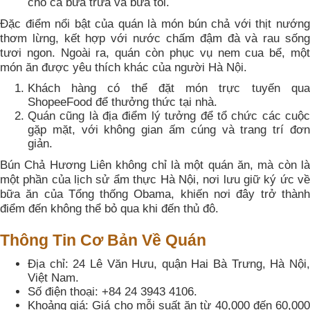
cho cả bữa trưa và bữa tối.
Đặc điểm nổi bật của quán là món bún chả với thịt nướng
thơm lừng, kết hợp với nước chấm đậm đà và rau sống
tươi ngon. Ngoài ra, quán còn phục vụ nem cua bể, một
món ăn được yêu thích khác của người Hà Nội.
Khách hàng có thể đặt món trực tuyến qua
ShopeeFood để thưởng thức tại nhà.
Quán cũng là địa điểm lý tưởng để tổ chức các cuộc
gặp mặt, với không gian ấm cúng và trang trí đơn
giản.
Bún Chả Hương Liên không chỉ là một quán ăn, mà còn là
một phần của lịch sử ẩm thực Hà Nội, nơi lưu giữ ký ức về
bữa ăn của Tổng thống Obama, khiến nơi đây trở thành
điểm đến không thể bỏ qua khi đến thủ đô.
Thông Tin Cơ Bản Về Quán
Địa chỉ: 24 Lê Văn Hưu, quận Hai Bà Trưng, Hà Nội,
Việt Nam.
Số điện thoại: +84 24 3943 4106.
Khoảng giá: Giá cho mỗi suất ăn từ 40,000 đến 60,000