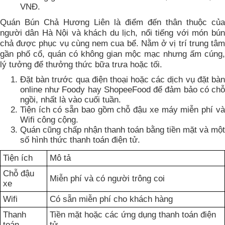
VNĐ.
Quán Bún Chả Hương Liên là điểm đến thân thuộc của
người dân Hà Nội và khách du lịch, nổi tiếng với món bún
chả được phục vụ cùng nem cua bể. Nằm ở vị trí trung tâm
gần phố cổ, quán có không gian mộc mạc nhưng ấm cúng,
lý tưởng để thưởng thức bữa trưa hoặc tối.
Đặt bàn trước qua điện thoại hoặc các dịch vụ đặt bàn
online như Foody hay ShopeeFood để đảm bảo có chỗ
ngồi, nhất là vào cuối tuần.
Tiện ích có sẵn bao gồm chỗ đậu xe máy miễn phí và
Wifi công cộng.
Quán cũng chấp nhận thanh toán bằng tiền mặt và một
số hình thức thanh toán điện tử.
Tiện ích
Mô tả
Chỗ đậu
Miễn phí và có người trông coi
xe
Wifi
Có sẵn miễn phí cho khách hàng
Thanh
Tiền mặt hoặc các ứng dụng thanh toán điện
toán
tử