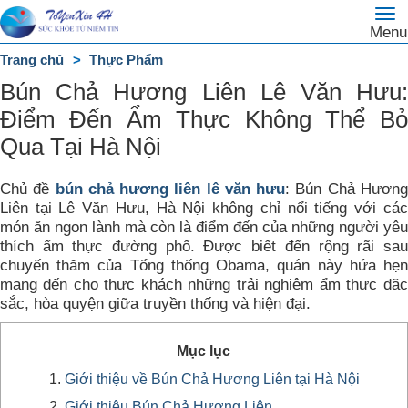
To
Trang
Menu
na
chủ
Trang chủ
Thực Phẩm
DANH
Bún Chả Hương Liên Lê Văn Hưu:
MỤC
Điểm Đến Ẩm Thực Không Thể Bỏ
Qua Tại Hà Nội
Chủ đề
bún chả hương liên lê văn hưu
: Bún Chả Hươn
Liên tại Lê Văn Hưu, Hà Nội không chỉ nổi tiếng với các
món ăn ngon lành mà còn là điểm đến của những người yêu
thích ẩm thực đường phố. Được biết đến rộng rãi sau
chuyến thăm của Tổng thống Obama, quán này hứa hẹn
mang đến cho thực khách những trải nghiệm ẩm thực đặc
sắc, hòa quyện giữa truyền thống và hiện đại.
Mục lục
Giới thiệu về Bún Chả Hương Liên tại Hà Nội
Giới thiệu Bún Chả Hương Liên