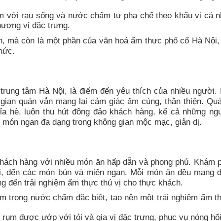
với rau sống và nước chấm tự pha chế theo khẩu vị cá n
hương vị đặc trưng.
, mà còn là một phần của văn hoá ẩm thực phố cổ Hà Nội, 
hức.
trung tâm Hà Nội, là điểm đến yêu thích của nhiều người.
gian quán vẫn mang lại cảm giác ấm cúng, thân thiện. Quá
 vỉa hè, luôn thu hút đông đảo khách hàng, kể cả những ng
món ngan đa dạng trong không gian mộc mạc, giản dị.
hách hàng với nhiều món ăn hấp dẫn và phong phú. Khám 
tỏi, đến các món bún và miến ngan. Mỗi món ăn đều mang 
ng đến trải nghiệm ẩm thực thú vị cho thực khách.
 trong nước chấm đặc biệt, tạo nên một trải nghiệm ẩm t
 rụm được ướp với tỏi và gia vị đặc trưng, phục vụ nóng hổi