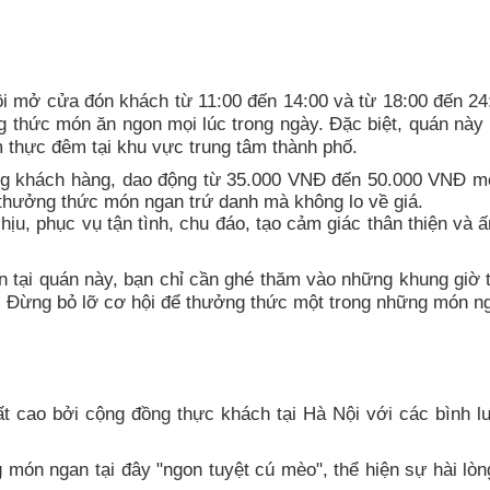
ội mở cửa đón khách từ 11:00 đến 14:00 và từ 18:00 đến 24
 thức món ăn ngon mọi lúc trong ngày. Đặc biệt, quán này 
thực đêm tại khu vực trung tâm thành phố.
ợng khách hàng, dao động từ 35.000 VNĐ đến 50.000 VNĐ mỗ
 thưởng thức món ngan trứ danh mà không lo về giá.
ịu, phục vụ tận tình, chu đáo, tạo cảm giác thân thiện và 
 tại quán này, bạn chỉ cần ghé thăm vào những khung giờ t
ụ. Đừng bỏ lỡ cơ hội để thưởng thức một trong những món n
 cao bởi cộng đồng thực khách tại Hà Nội với các bình lu
 món ngan tại đây "ngon tuyệt cú mèo", thể hiện sự hài lòng