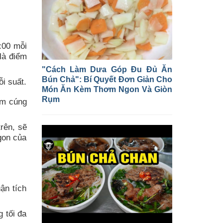
:00 mỗi
là điểm
"Cách Làm Dưa Góp Đu Đủ Ăn
Bún Chả": Bí Quyết Đơn Giản Cho
i suất.
Món Ăn Kèm Thơm Ngon Và Giòn
Rụm
ấm cúng
rên, sẽ
gon của
ận tích
 tối đa