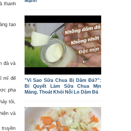
Mạnh
à thanh
áng tạo
m đà và
ỉ mỉ để
"Vì Sao Sữa Chua Bị Dăm Đá?":
Bí Quyết Làm Sữa Chua Mịn
ược pha
Màng, Thoát Khỏi Nỗi Lo Dăm Đá
áy tỏi,
hiện và
 truyền