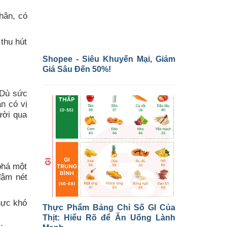
hân, có
thu hút
Shopee - Siêu Khuyến Mại, Giảm
Giá Sâu Đến 50%!
 Dù sức
n có vị
ười qua
phá một
đậm nét
hực khó
Thực Phẩm Bảng Chỉ Số GI Của
Thịt: Hiểu Rõ để Ăn Uống Lành
.