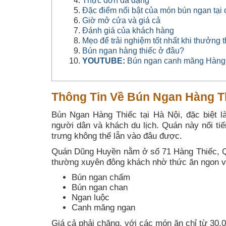
Thực đơn đa dạng
Đặc điểm nổi bật của món bún ngan tại
Giờ mở cửa và giá cả
Đánh giá của khách hàng
Mẹo để trải nghiệm tốt nhất khi thưởng 
Bún ngan hàng thiếc ở đâu?
YOUTUBE:
Bún ngan canh măng Hàng 
Thông Tin Về Bún Ngan Hàng Th
Bún Ngan Hàng Thiếc tại Hà Nội, đặc biệt l
người dân và khách du lịch. Quán này nổi ti
trưng không thể lẫn vào đâu được.
Quán Dũng Huyền nằm ở số 71 Hàng Thiếc, Qu
thường xuyên đông khách nhờ thức ăn ngon và
Bún ngan chấm
Bún ngan chan
Ngan luộc
Canh măng ngan
Giá cả phải chăng, với các món ăn chỉ từ 30