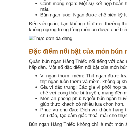
Canh măng ngan: Một sự kết hợp hoàn h
mát.
Bún ngan luộc: Ngan được chế biến kỹ lưỡ
Đến với quán, bạn không chỉ được thưởng t
không ngừng trong từng món ăn được chế biế
Đặc điểm nổi bật của món bún 
Quán bún ngan Hàng Thiếc nổi tiếng với các
hấp dẫn. Một số đặc điểm nổi bật của món bún
Vị ngan thơm, mềm: Thịt ngan được lựa
thịt ngan luôn thơm và mềm, không bị kh
Gia vị đặc trưng: Các gia vị phối hợp 
chế với công thức bí truyền, mang đến m
Món ăn phong phú: Ngoài bún ngan truyề
giúp thực khách có nhiều lựa chọn hơn.
Phục vụ chu đáo: Dịch vụ khách hàng tạ
chu đáo, tạo cảm giác thoải mái cho thự
Bún ngan Hàng Thiếc không chỉ là một món ă