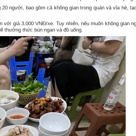
20 người, bao gồm cả không gian trong quán và vỉa hè, tạ
án với giá 3.000 VNĐ/xe. Tuy nhiên, nếu muốn không gian ng
 để thưởng thức bún ngan và đồ uống.