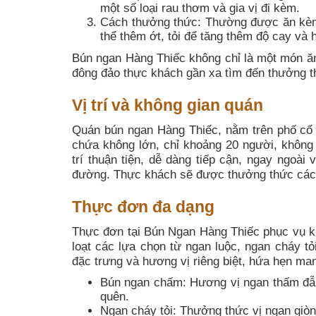
một số loại rau thơm và gia vị đi kèm.
Cách thưởng thức: Thường được ăn kèm 
thể thêm ớt, tỏi để tăng thêm độ cay và 
Bún ngan Hàng Thiếc không chỉ là một món ăn
đông đảo thực khách gần xa tìm đến thưởng t
Vị trí và không gian quán
Quán bún ngan Hàng Thiếc, nằm trên phố cổ 
chứa không lớn, chỉ khoảng 20 người, không 
trí thuận tiện, dễ dàng tiếp cận, ngay ngoài
đường. Thực khách sẽ được thưởng thức các 
Thực đơn đa dạng
Thực đơn tại Bún Ngan Hàng Thiếc phục vụ k
loạt các lựa chọn từ ngan luộc, ngan cháy 
đặc trưng và hương vị riêng biệt, hứa hẹn ma
Bún ngan chấm: Hương vị ngan thấm đẫm
quên.
Ngan cháy tỏi: Thưởng thức vị ngan giòn