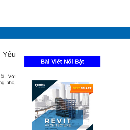
 Yêu
Bài Viết Nổi Bật
ội. Với
ng phố,