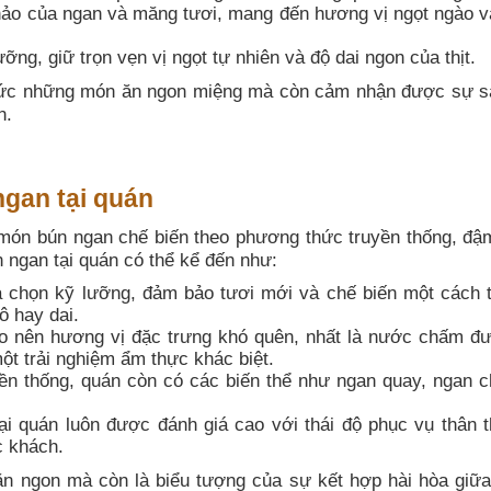
ảo của ngan và măng tươi, mang đến hương vị ngọt ngào v
ng, giữ trọn vẹn vị ngọt tự nhiên và độ dai ngon của thịt.
hức những món ăn ngon miệng mà còn cảm nhận được sự s
n.
ngan tại quán
 món bún ngan chế biến theo phương thức truyền thống, đậ
 ngan tại quán có thể kể đến như:
 chọn kỹ lưỡng, đảm bảo tươi mới và chế biến một cách t
ô hay dai.
tạo nên hương vị đặc trưng khó quên, nhất là nước chấm đ
ột trải nghiệm ẩm thực khác biệt.
n thống, quán còn có các biến thể như ngan quay, ngan ch
i quán luôn được đánh giá cao với thái độ phục vụ thân t
c khách.
n ngon mà còn là biểu tượng của sự kết hợp hài hòa giữa