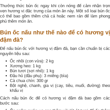
Thưởng thức bún ốc ngay khi còn nóng để cảm nhận trọn
vẹn hương vị đặc trưng của món ăn này. Một số loại bún ốc
có thể bao gồm thêm chả cá hoặc nem rán để làm phong
phú thêm món ăn.
Bún ốc nấu như thế nào để có hương vị
đậm đà?
Để nấu bún ốc với hương vị đậm đà, bạn cần chuẩn bị các
nguyên liệu sau:
Ốc nhồi (con vừa): 2 kg
Xương heo: 1 kg
Bún tươi (sợi nhỏ): 1 kg
Đậu hủ (đậu phụ): 3 miếng (bìa)
Cà chua chín: 300 gr
Bột nghệ, chanh, gia vị (cay, tiêu, muối, đường) theo
khẩu vị
Cách nấu bún ốc để có hương vị đậm đà bao gồm các
bước sau: