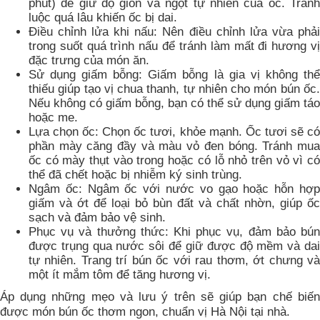
phút) để giữ độ giòn và ngọt tự nhiên của ốc. Tránh
luộc quá lâu khiến ốc bị dai.
Điều chỉnh lửa khi nấu: Nên điều chỉnh lửa vừa phải
trong suốt quá trình nấu để tránh làm mất đi hương vị
đặc trưng của món ăn.
Sử dụng giấm bỗng: Giấm bỗng là gia vị không thể
thiếu giúp tạo vị chua thanh, tự nhiên cho món bún ốc.
Nếu không có giấm bỗng, bạn có thể sử dụng giấm táo
hoặc me.
Lựa chọn ốc: Chọn ốc tươi, khỏe mạnh. Ốc tươi sẽ có
phần mày căng đầy và màu vỏ đen bóng. Tránh mua
ốc có mày thụt vào trong hoặc có lỗ nhỏ trên vỏ vì có
thể đã chết hoặc bị nhiễm ký sinh trùng.
Ngâm ốc: Ngâm ốc với nước vo gạo hoặc hỗn hợp
giấm và ớt để loại bỏ bùn đất và chất nhờn, giúp ốc
sạch và đảm bảo vệ sinh.
Phục vụ và thưởng thức: Khi phục vụ, đảm bảo bún
được trụng qua nước sôi để giữ được độ mềm và dai
tự nhiên. Trang trí bún ốc với rau thơm, ớt chưng và
một ít mắm tôm để tăng hương vị.
Áp dụng những mẹo và lưu ý trên sẽ giúp bạn chế biến
được món bún ốc thơm ngon, chuẩn vị Hà Nội tại nhà.