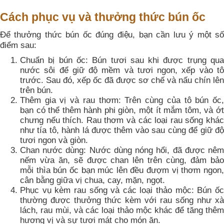
Cách phục vụ và thưởng thức bún ốc
Để thưởng thức bún ốc đúng điệu, bạn cần lưu ý một số
điểm sau:
Chuẩn bị bún ốc: Bún tươi sau khi được trụng qua
nước sôi để giữ độ mềm và tươi ngon, xếp vào tô
trước. Sau đó, xếp ốc đã được sơ chế và nấu chín lên
trên bún.
Thêm gia vị và rau thơm: Trên cùng của tô bún ốc,
bạn có thể thêm hành phi giòn, một ít mắm tôm, và ớt
chưng nếu thích. Rau thơm và các loại rau sống khác
như tía tô, hành lá được thêm vào sau cùng để giữ độ
tươi ngon và giòn.
Chan nước dùng: Nước dùng nóng hổi, đã được nêm
nếm vừa ăn, sẽ được chan lên trên cùng, đảm bảo
mỗi thìa bún ốc bạn múc lên đều đượm vị thơm ngon,
cân bằng giữa vị chua, cay, mặn, ngọt.
Phục vụ kèm rau sống và các loại thảo mộc: Bún ốc
thường được thưởng thức kèm với rau sống như xà
lách, rau mùi, và các loại thảo mộc khác để tăng thêm
hương vị và sự tươi mát cho món ăn.