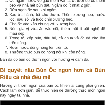
Ốc ngâm nước vo gạo thêm vài lát ớt tươi để ốc thêm
béo và nhả hết bùn đất. Ngâm ốc ít nhất 2 giờ.
Rửa sạch ốc sau khi ngâm.
Xào ớt, hành, tỏi cho thơm. Thêm xương heo, nước
lọc, nấu sôi và luộc chín xương heo.
Cho ốc vào xào chung với xương heo.
Nêm gia vị vừa ăn vào nồi, thêm một ít bột nghệ để
màu dẹp.
Trong tô, xếp bún, đậu hủ, cà chua và ốc đã xào lên
trên cùng.
Rưới nước dùng nóng lên trên tô.
Thưởng thức bún ốc nóng hổi khi còn nóng.
Bạn đã có bún ốc thơm ngon với hương vị đậm đà.
Bí quyết nấu Bún Ốc ngon hơn cả Bún
Riêu cả nhà đều mê
Hương vị thơm ngon của bún ốc khiến ai cũng phải ghiền.
Cách làm đơn giản, dễ thực hiện để thưởng thức món ngon
này ngay tại nhà.