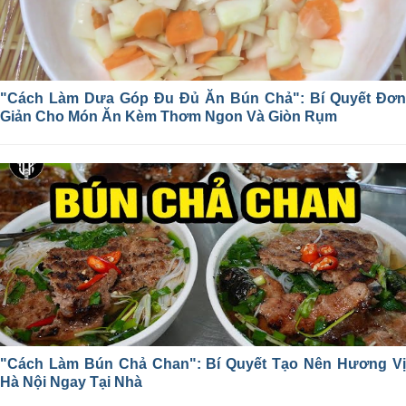
"Cách Làm Dưa Góp Đu Đủ Ăn Bún Chả": Bí Quyết Đơn
Giản Cho Món Ăn Kèm Thơm Ngon Và Giòn Rụm
"Cách Làm Bún Chả Chan": Bí Quyết Tạo Nên Hương Vị
Hà Nội Ngay Tại Nhà