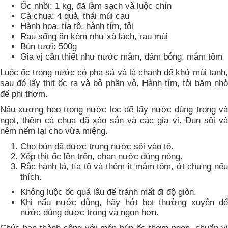
Ốc nhồi: 1 kg, đã làm sạch và luộc chín
Cà chua: 4 quả, thái múi cau
Hành hoa, tía tô, hành tím, tỏi
Rau sống ăn kèm như xà lách, rau mùi
Bún tươi: 500g
Gia vị cần thiết như nước mắm, dấm bỗng, mắm tôm
Luộc ốc trong nước có pha sả và lá chanh để khử mùi tanh,
sau đó lấy thịt ốc ra và bỏ phần vỏ. Hành tím, tỏi băm nhỏ
để phi thơm.
Nấu xương heo trong nước lọc để lấy nước dùng trong và
ngọt, thêm cà chua đã xào sẵn và các gia vị. Đun sôi và
nêm nếm lại cho vừa miệng.
Cho bún đã được trụng nước sôi vào tô.
Xếp thịt ốc lên trên, chan nước dùng nóng.
Rắc hành lá, tía tô và thêm ít mắm tôm, ớt chưng nếu
thích.
Không luộc ốc quá lâu để tránh mất đi độ giòn.
Khi nấu nước dùng, hãy hớt bọt thường xuyên để
nước dùng được trong và ngon hơn.