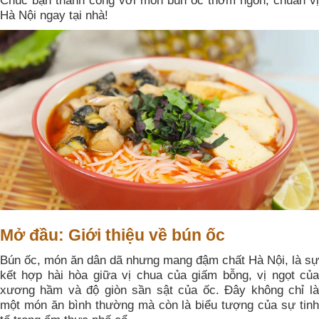
Chúc bạn thành công với món bún ốc thơm ngon, chuẩn vị
Hà Nội ngay tại nhà!
Mở đầu: Giới thiệu về bún ốc
Bún ốc, món ăn dân dã nhưng mang đậm chất Hà Nội, là sự
kết hợp hài hòa giữa vị chua của giấm bỗng, vị ngọt của
xương hầm và độ giòn sần sật của ốc. Đây không chỉ là
một món ăn bình thường mà còn là biểu tượng của sự tinh