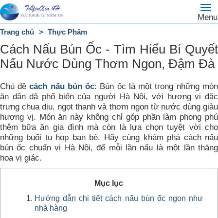
To
Trang
Menu
na
chủ
Trang chủ
Thực Phẩm
DANH
Cách Nấu Bún Ốc - Tìm Hiểu Bí Quyết
MỤC
Nấu Nước Dùng Thơm Ngon, Đậm Đà
Chủ đề
cách nấu bún ốc
: Bún ốc là một trong những món
ăn dân dã phổ biến của người Hà Nội, với hương vị đặc
trưng chua dịu, ngọt thanh và thơm ngon từ nước dùng giàu
hương vị. Món ăn này không chỉ góp phần làm phong phú
thêm bữa ăn gia đình mà còn là lựa chọn tuyệt vời cho
những buổi tụ họp bạn bè. Hãy cùng khám phá cách nấu
bún ốc chuẩn vị Hà Nội, để mỗi lần nấu là một lần thăng
hoa vị giác.
Mục lục
Hướng dẫn chi tiết cách nấu bún ốc ngon như
nhà hàng