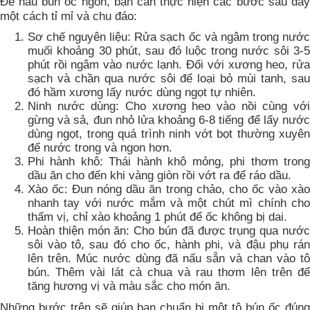
Để nấu bún ốc ngon, bạn cần thực hiện các bước sau đây
một cách tỉ mỉ và chu đáo:
Sơ chế nguyên liệu: Rửa sạch ốc và ngâm trong nước
muối khoảng 30 phút, sau đó luộc trong nước sôi 3-5
phút rồi ngâm vào nước lạnh. Đối với xương heo, rửa
sạch và chần qua nước sôi để loại bỏ mùi tanh, sau
đó hầm xương lấy nước dùng ngọt tự nhiên.
Ninh nước dùng: Cho xương heo vào nồi cùng với
gừng và sả, đun nhỏ lửa khoảng 6-8 tiếng để lấy nước
dùng ngọt, trong quá trình ninh vớt bọt thường xuyên
để nước trong và ngon hơn.
Phi hành khô: Thái hành khô mỏng, phi thơm trong
dầu ăn cho đến khi vàng giòn rồi vớt ra để ráo dầu.
Xào ốc: Đun nóng dầu ăn trong chảo, cho ốc vào xào
nhanh tay với nước mắm và một chút mì chính cho
thấm vị, chỉ xào khoảng 1 phút để ốc không bị dai.
Hoàn thiện món ăn: Cho bún đã được trụng qua nước
sôi vào tô, sau đó cho ốc, hành phi, và đậu phụ rán
lên trên. Múc nước dùng đã nấu sẵn và chan vào tô
bún. Thêm vài lát cà chua và rau thơm lên trên để
tăng hương vị và màu sắc cho món ăn.
Những bước trên sẽ giúp bạn chuẩn bị một tô bún ốc đúng