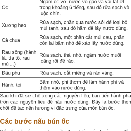
Ngâm ốc với nước vo gạo và vài lát ớt
Ốc
trong khoảng 6 tiếng, sau đó rửa sạch và
luộc chín.
Rửa sạch, chần qua nước sôi để loại bỏ
Xương heo
mùi tanh, sau đó hầm để lấy nước dùng.
Rửa sạch, một phần cắt múi cau, phần
Cà chua
còn lại băm nhỏ để xào lấy nước dùng.
Rau sống (hành
Rửa sạch, thái nhỏ, ngâm nước muối
lá, tía tô, rau
loãng rồi để ráo.
mùi...)
Đậu phụ
Rửa sạch, cắt miếng và rán vàng.
Băm nhỏ, phi thơm để làm hành phi và
Hành, tỏi
thêm vào nước dùng.
Sau khi đã sơ chế xong các nguyên liệu, bạn tiến hành pha
trộn các nguyên liệu để nấu nước dùng. Đây là bước then
chốt để tạo nên hương vị đặc trưng của món bún ốc.
Các bước nấu bún ốc