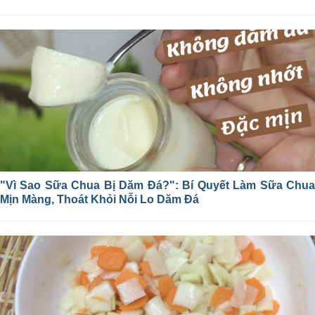
"Vì Sao Sữa Chua Bị Dăm Đá?": Bí Quyết Làm Sữa Chua
Mịn Màng, Thoát Khỏi Nỗi Lo Dăm Đá