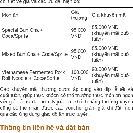
chi tiết về giá và các ưu đãi hiện có:
Giá
Món ăn
Giá khuyến mãi
thường
85.000 VNĐ
Special Bun Cha +
95.000
(khuyến mãi cuối
Coca/Sprite
VNĐ
tuần)
85.000 VNĐ
95.000
Mixed Bun Cha + Coca/Sprite
(khuyến mãi cuối
VNĐ
tuần)
90.000 VNĐ
Vietnamese Fermented Pork
100.000
(khuyến mãi cuối
Roll Noodle + Coca/Sprite
VNĐ
tuần)
Các khuyến mãi thường được áp dụng vào dịp lễ tết và
cuối tuần, giúp thực khách có thể thưởng thức món ăn ngon
với giá cả ưu đãi hơn. Ngoài ra, khách hàng thường xuyên
cũng có thể nhận được các voucher giảm giá khi đặt món
qua các ứng dụng giao đồ ăn trực tuyến.
Thông tin liên hệ và đặt bàn