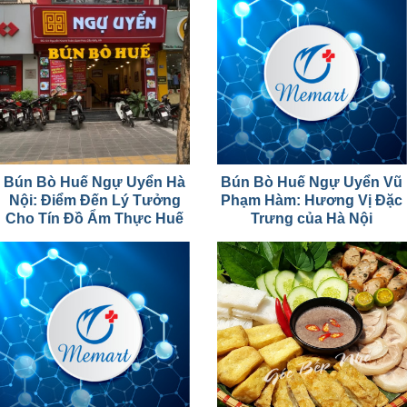
Bún Bò Huế Ngự Uyển Hà
Bún Bò Huế Ngự Uyển Vũ
Nội: Điểm Đến Lý Tưởng
Phạm Hàm: Hương Vị Đặc
Cho Tín Đồ Ẩm Thực Huế
Trưng của Hà Nội