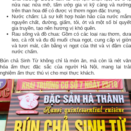
nửa nạc nửa mỡ, tẩm ướp gia vị kỹ càng và nướng
trên than hoa để có được vị thơm ngon đặc trưng.
Nước chấm: Là sự kết hợp hoàn hảo của nước mắm
nguyên chất, đường, giấm, tỏi, ớt và một số bí quyết
gia truyền, tạo nên hương vị khó quên.
Rau sống và đồ chua: Gồm có các loại rau thơm, dưa
leo, cà rốt và đu đủ muối chua ngọt, cung cấp vị giòn
và tươi mát, cân bằng vị ngọt của thịt và vị đậm của
nước chấm.
Bún chả Sinh Từ không chỉ là món ăn, mà còn là nét văn
hóa ẩm thực đặc sắc của người Hà Nội, mang lại trải
nghiệm ẩm thực thú vị cho mọi thực khách.