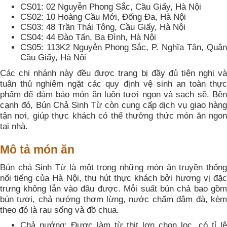
CS01: 02 Nguyễn Phong Sắc, Cầu Giấy, Hà Nội
CS02: 10 Hoàng Cầu Mới, Đống Đa, Hà Nội
CS03: 48 Trần Thái Tông, Cầu Giấy, Hà Nội
CS04: 44 Đào Tấn, Ba Đình, Hà Nội
CS05: 113K2 Nguyễn Phong Sắc, P. Nghĩa Tân, Quận
Cầu Giấy, Hà Nội
Các chi nhánh này đều được trang bị đầy đủ tiện nghi và
tuân thủ nghiêm ngặt các quy định vệ sinh an toàn thực
phẩm để đảm bảo món ăn luôn tươi ngon và sạch sẽ. Bên
cạnh đó, Bún Chả Sinh Từ còn cung cấp dịch vụ giao hàng
tận nơi, giúp thực khách có thể thưởng thức món ăn ngon
tại nhà.
Mô tả món ăn
Bún chả Sinh Từ là một trong những món ăn truyền thống
nổi tiếng của Hà Nội, thu hút thực khách bởi hương vị đặc
trưng không lẫn vào đâu được. Mỗi suất bún chả bao gồm
bún tươi, chả nướng thơm lừng, nước chấm đậm đà, kèm
theo đó là rau sống và đồ chua.
Chả nướng: Được làm từ thịt lợn chọn lọc, có tỉ lệ