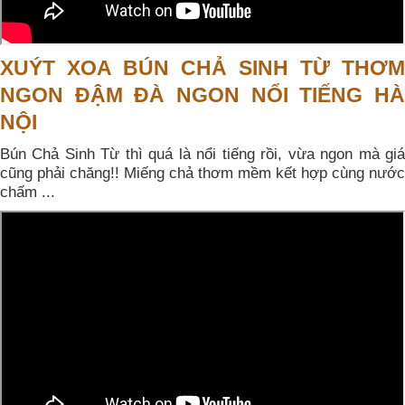
XUÝT XOA BÚN CHẢ SINH TỪ THƠM
NGON ĐẬM ĐÀ NGON NỔI TIẾNG HÀ
NỘI
Bún Chả Sinh Từ thì quá là nổi tiếng rồi, vừa ngon mà giá
cũng phải chăng!! Miếng chả thơm mềm kết hợp cùng nước
chấm ...