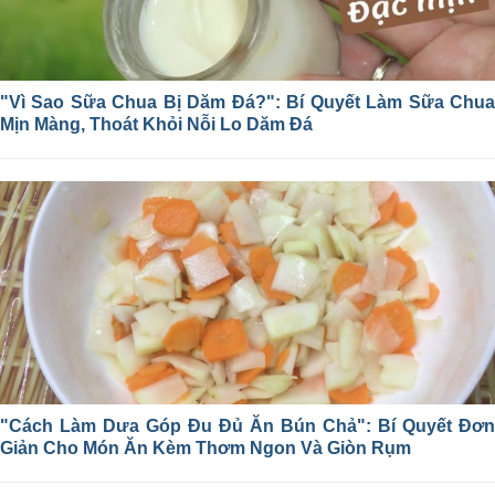
"Vì Sao Sữa Chua Bị Dăm Đá?": Bí Quyết Làm Sữa Chua
Mịn Màng, Thoát Khỏi Nỗi Lo Dăm Đá
"Cách Làm Dưa Góp Đu Đủ Ăn Bún Chả": Bí Quyết Đơn
Giản Cho Món Ăn Kèm Thơm Ngon Và Giòn Rụm