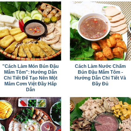
"Cách Làm Món Bún Đậu
Cách Làm Nước Chấm
Mắm Tôm": Hướng Dẫn
Bún Đậu Mắm Tôm -
Chi Tiết Để Tạo Nên Một
Hướng Dẫn Chi Tiết Và
Mâm Cơm Việt Đầy Hấp
Đầy Đủ
Dẫn