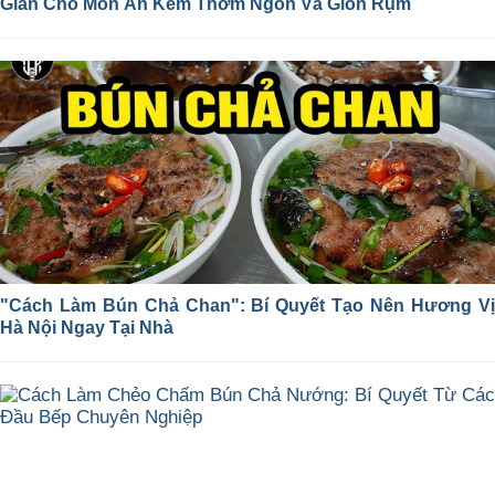
Giản Cho Món Ăn Kèm Thơm Ngon Và Giòn Rụm
"Cách Làm Bún Chả Chan": Bí Quyết Tạo Nên Hương Vị
Hà Nội Ngay Tại Nhà