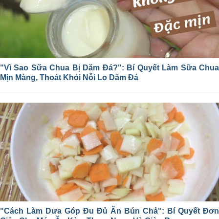
"Vì Sao Sữa Chua Bị Dăm Đá?": Bí Quyết Làm Sữa Chua
Mịn Màng, Thoát Khỏi Nỗi Lo Dăm Đá
"Cách Làm Dưa Góp Đu Đủ Ăn Bún Chả": Bí Quyết Đơn