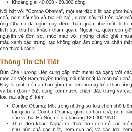
Khoảng giá: 40.000 - 60.000 đồng.
Nổi bật với "Combo Obama", một set đặc biệt bao gồm bún
chả, nem hải sản và bia Hà Nội, được bày trí trên bàn mà
ông Obama đã ngồi, nay được bảo quản như một di tích
lịch sử, thu hút khách tham quan. Ngoài ra, quán còn giữ
nguyên vẻ đơn sơ, mộc mạc với những chiếc ghế nhựa
màu xanh đặc trưng, tạo không gian ấm cúng và chân thật
cho thực khách.
Thông Tin Chi Tiết
Bún Chả Hương Liên cung cấp một menu đa dạng với các
món ăn Việt Nam truyền thống, nổi bật nhất là món bún chả.
Đây là một món ăn bao gồm thịt lợn nướng trên than hồng
và bún (bún riêu), dùng kèm nước chấm đặc trưng và các
loại rau sống đi kèm.
Combo Obama: Một trong những sự lựa chọn phổ biến
tại quán là Combo Obama, gồm có bún chả, nem hải
sản và bia Hà Nội, có giá khoảng 120.000 VND.
Thực đơn khác: Ngoài ra, thực đơn còn có các món
như bún chả đặc biệt, nem cua bể, và các loại nem