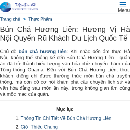
To
Trang
Menu
na
chủ
Trang chủ
Thực Phẩm
DANH
Bún Chả Hương Liên: Hương Vị Hà
MỤC
Nội Quyến Rũ Khách Du Lịch Quốc Tế
Chủ đề
bún chả hương liên
: Khi nhắc đến ẩm thực H
Nội, không thể không kể đến Bún Chả Hương Liên - quán
ăn đã trở thành biểu tượng văn hóa nhờ chuyến thăm của
Tổng thống Obama. Đến với Bún Chả Hương Liên, thực
khách không chỉ được thưởng thức món bún chả truyền
thống, mà còn có cơ hội khám phá câu chuyện lịch sử và
văn hóa đằng sau món ăn này, trong không gian ấm cúng
và mộc mạc của quán.
Mục lục
Thông Tin Chi Tiết Về Bún Chả Hương Liên
Giới Thiệu Chung