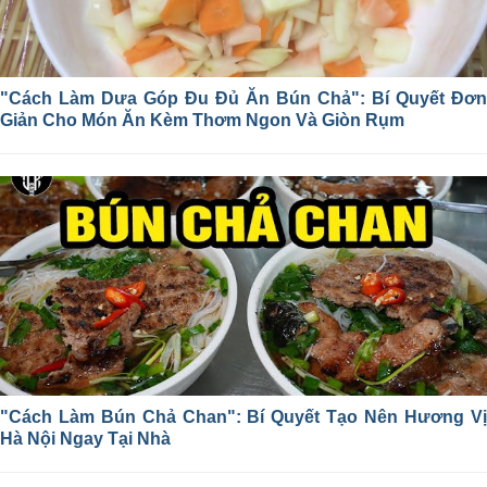
"Cách Làm Dưa Góp Đu Đủ Ăn Bún Chả": Bí Quyết Đơn
Giản Cho Món Ăn Kèm Thơm Ngon Và Giòn Rụm
"Cách Làm Bún Chả Chan": Bí Quyết Tạo Nên Hương Vị
Hà Nội Ngay Tại Nhà