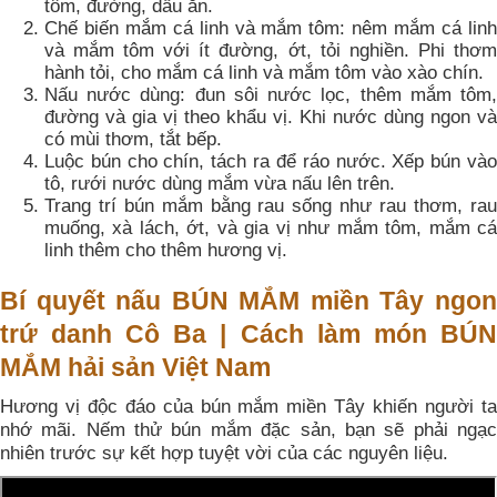
tôm, đường, dầu ăn.
Chế biến mắm cá linh và mắm tôm: nêm mắm cá linh
và mắm tôm với ít đường, ớt, tỏi nghiền. Phi thơm
hành tỏi, cho mắm cá linh và mắm tôm vào xào chín.
Nấu nước dùng: đun sôi nước lọc, thêm mắm tôm,
đường và gia vị theo khẩu vị. Khi nước dùng ngon và
có mùi thơm, tắt bếp.
Luộc bún cho chín, tách ra để ráo nước. Xếp bún vào
tô, rưới nước dùng mắm vừa nấu lên trên.
Trang trí bún mắm bằng rau sống như rau thơm, rau
muống, xà lách, ớt, và gia vị như mắm tôm, mắm cá
linh thêm cho thêm hương vị.
Bí quyết nấu BÚN MẮM miền Tây ngon
trứ danh Cô Ba | Cách làm món BÚN
MẮM hải sản Việt Nam
Hương vị độc đáo của bún mắm miền Tây khiến người ta
nhớ mãi. Nếm thử bún mắm đặc sản, bạn sẽ phải ngạc
nhiên trước sự kết hợp tuyệt vời của các nguyên liệu.