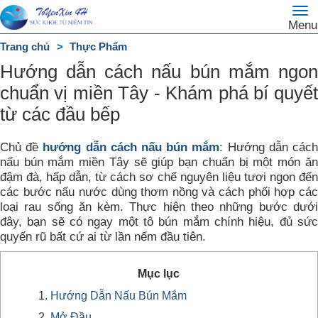
To
Trang
Menu
na
chủ
Trang chủ
Thực Phẩm
DANH
Hướng dẫn cách nấu bún mắm ngon
MỤC
chuẩn vị miền Tây - Khám phá bí quyết
từ các đầu bếp
Chủ đề
hướng dẫn cách nấu bún mắm
: Hướng dẫn các
nấu bún mắm miền Tây sẽ giúp bạn chuẩn bị một món ăn
đậm đà, hấp dẫn, từ cách sơ chế nguyên liệu tươi ngon đến
các bước nấu nước dùng thơm nồng và cách phối hợp các
loại rau sống ăn kèm. Thực hiện theo những bước dưới
đây, bạn sẽ có ngay một tô bún mắm chính hiệu, đủ sức
quyến rũ bất cứ ai từ lần nếm đầu tiên.
Mục lục
Hướng Dẫn Nấu Bún Mắm
Mở Đầu