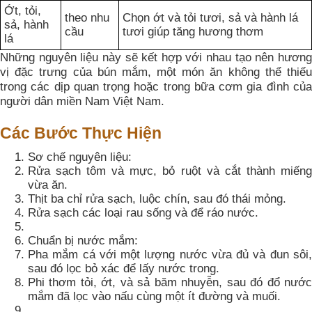
Ớt, tỏi,
theo nhu
Chọn ớt và tỏi tươi, sả và hành lá
sả, hành
cầu
tươi giúp tăng hương thơm
lá
Những nguyên liệu này sẽ kết hợp với nhau tạo nên hương
vị đặc trưng của bún mắm, một món ăn không thể thiếu
trong các dịp quan trọng hoặc trong bữa cơm gia đình của
người dân miền Nam Việt Nam.
Các Bước Thực Hiện
Sơ chế nguyên liệu:
Rửa sạch tôm và mực, bỏ ruột và cắt thành miếng
vừa ăn.
Thịt ba chỉ rửa sạch, luộc chín, sau đó thái mỏng.
Rửa sạch các loại rau sống và để ráo nước.
Chuẩn bị nước mắm:
Pha mắm cá với một lượng nước vừa đủ và đun sôi,
sau đó lọc bỏ xác để lấy nước trong.
Phi thơm tỏi, ớt, và sả băm nhuyễn, sau đó đổ nước
mắm đã lọc vào nấu cùng một ít đường và muối.