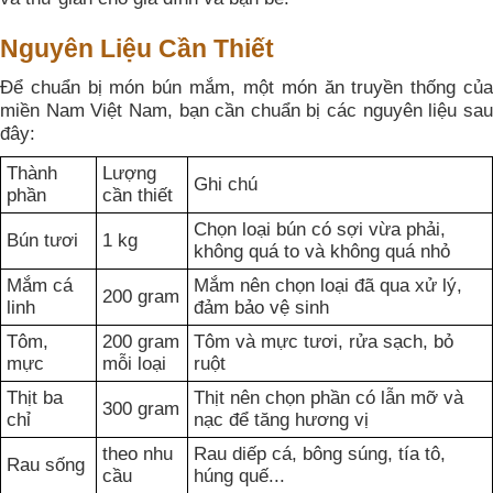
Nguyên Liệu Cần Thiết
Để chuẩn bị món bún mắm, một món ăn truyền thống của
miền Nam Việt Nam, bạn cần chuẩn bị các nguyên liệu sau
đây:
Thành
Lượng
Ghi chú
phần
cần thiết
Chọn loại bún có sợi vừa phải,
Bún tươi
1 kg
không quá to và không quá nhỏ
Mắm cá
Mắm nên chọn loại đã qua xử lý,
200 gram
linh
đảm bảo vệ sinh
Tôm,
200 gram
Tôm và mực tươi, rửa sạch, bỏ
mực
mỗi loại
ruột
Thịt ba
Thịt nên chọn phần có lẫn mỡ và
300 gram
chỉ
nạc để tăng hương vị
theo nhu
Rau diếp cá, bông súng, tía tô,
Rau sống
cầu
húng quế...