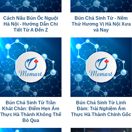
Cách Nấu Bún Ốc Nguội
Bún Chả Sinh Từ - Nếm
Hà Nội - Hướng Dẫn Chi
Thử Hương Vị Hà Nội Xưa
Tiết Từ A Đến Z
và Nay
Bún Chả Sinh Từ Trần
Bún Chả Sinh Từ Linh
Khát Chân: Điểm Hẹn Ẩm
Đàm: Trải Nghiệm Ẩm
Thực Hà Thành Không Thể
Thực Hà Thành Chính Gốc
Bỏ Qua