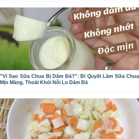
"Vì Sao Sữa Chua Bị Dăm Đá?": Bí Quyết Làm Sữa Chua
Mịn Màng, Thoát Khỏi Nỗi Lo Dăm Đá