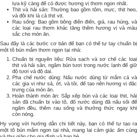
lựa kỹ càng để có được hương vị thơm ngon nhất.
Thịt và hải sản: Thường bao gồm tôm, mực, thịt heo,
và đôi khi là cả thịt vịt.
Rau sống: Bao gồm bông điên điển, giá, rau húng, và
các loại rau thơm khác tăng thêm hương vị và màu
sắc cho món ăn.
Sau đây là các bước cơ bản để bạn có thể tự tay chuẩn bị
một tô bún mắm thơm ngon tại nhà:
Chuẩn bị nguyên liệu: Rửa sạch và sơ chế các loại
thịt và hải sản, ngâm bún tươi trong nước lạnh để giữ
độ tươi và độ dai.
Pha chế nước dùng: Nấu nước dùng từ mắm cá và
các gia vị như sả, ớt, và tỏi, để tạo nên hương vị đặc
trưng của món ăn.
Hoàn thành món ăn: Sắp xếp bún và các loại thịt, hải
sản đã chuẩn bị vào tô, đổ nước dùng đã nấu sôi để
ngấm đều, thêm rau sống và thưởng thức ngay khi
còn nóng.
Hy vọng với hướng dẫn chi tiết này, bạn có thể tự tạo ra
một tô bún mắm ngon tại nhà, mang lại cảm giác ấm cúng
và thư giãn cho gia đình và bạn bè.