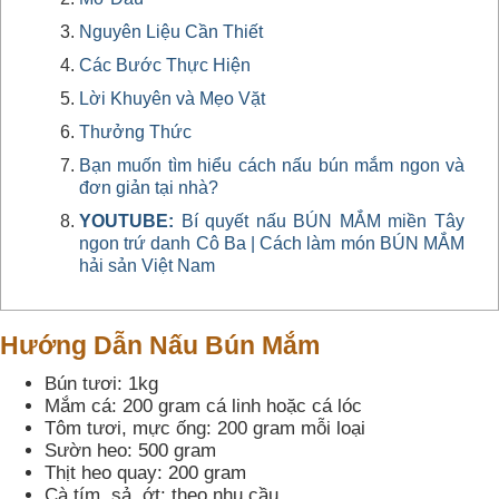
Nguyên Liệu Cần Thiết
Các Bước Thực Hiện
Lời Khuyên và Mẹo Vặt
Thưởng Thức
Bạn muốn tìm hiểu cách nấu bún mắm ngon và
đơn giản tại nhà?
YOUTUBE:
Bí quyết nấu BÚN MẮM miền Tây
ngon trứ danh Cô Ba | Cách làm món BÚN MẮM
hải sản Việt Nam
Hướng Dẫn Nấu Bún Mắm
Bún tươi: 1kg
Mắm cá: 200 gram cá linh hoặc cá lóc
Tôm tươi, mực ống: 200 gram mỗi loại
Sườn heo: 500 gram
Thịt heo quay: 200 gram
Cà tím, sả, ớt: theo nhu cầu