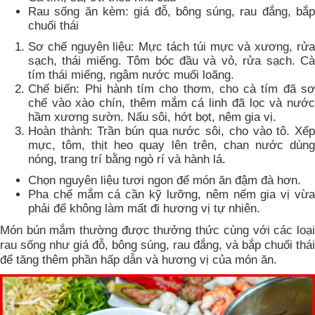
Rau sống ăn kèm: giá đỗ, bông súng, rau đắng, bắp
chuối thái
Sơ chế nguyên liệu: Mực tách túi mực và xương, rửa
sạch, thái miếng. Tôm bóc đầu và vỏ, rửa sạch. Cà
tím thái miếng, ngâm nước muối loãng.
Chế biến: Phi hành tím cho thơm, cho cà tím đã sơ
chế vào xào chín, thêm mắm cá linh đã lọc và nước
hầm xương sườn. Nấu sôi, hớt bọt, nêm gia vị.
Hoàn thành: Trần bún qua nước sôi, cho vào tô. Xếp
mực, tôm, thịt heo quay lên trên, chan nước dùng
nóng, trang trí bằng ngò rí và hành lá.
Chọn nguyên liệu tươi ngon để món ăn đậm đà hơn.
Pha chế mắm cá cần kỹ lưỡng, nêm nếm gia vị vừa
phải để không làm mất đi hương vị tự nhiên.
Món bún mắm thường được thưởng thức cùng với các loại
rau sống như giá đỗ, bông súng, rau đắng, và bắp chuối thái
để tăng thêm phần hấp dẫn và hương vị của món ăn.