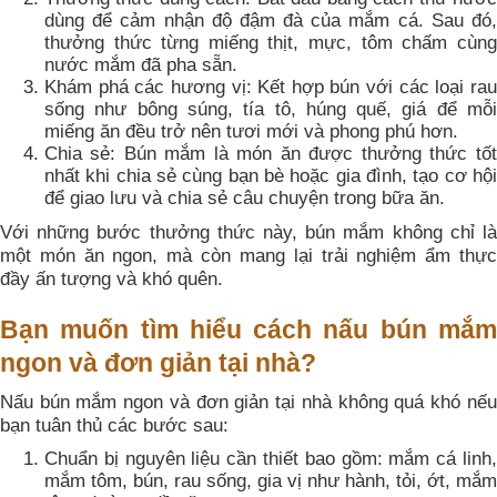
dùng để cảm nhận độ đậm đà của mắm cá. Sau đó,
thưởng thức từng miếng thịt, mực, tôm chấm cùng
nước mắm đã pha sẵn.
Khám phá các hương vị: Kết hợp bún với các loại rau
sống như bông súng, tía tô, húng quế, giá để mỗi
miếng ăn đều trở nên tươi mới và phong phú hơn.
Chia sẻ: Bún mắm là món ăn được thưởng thức tốt
nhất khi chia sẻ cùng bạn bè hoặc gia đình, tạo cơ hội
để giao lưu và chia sẻ câu chuyện trong bữa ăn.
Với những bước thưởng thức này, bún mắm không chỉ là
một món ăn ngon, mà còn mang lại trải nghiệm ẩm thực
đầy ấn tượng và khó quên.
Bạn muốn tìm hiểu cách nấu bún mắm
ngon và đơn giản tại nhà?
Nấu bún mắm ngon và đơn giản tại nhà không quá khó nếu
bạn tuân thủ các bước sau:
Chuẩn bị nguyên liệu cần thiết bao gồm: mắm cá linh,
mắm tôm, bún, rau sống, gia vị như hành, tỏi, ớt, mắm