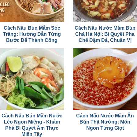
Cách Nấu Bún Mắm Sóc
Cách Nấu Nước Mắm Bún
Trăng: Hướng Dẫn Từng
Chả Hà Nội: Bí Quyết Pha
Bước Để Thành Công
Chế Đậm Đà, Chuẩn Vị
Cách Nấu Bún Mắm Nước
Cách Nấu Nước Mắm Ăn
Lèo Ngon Miệng - Khám
Bún Thịt Nướng: Món
Phá Bí Quyết Ẩm Thực
Ngon Từng Giọt
Miền Tây