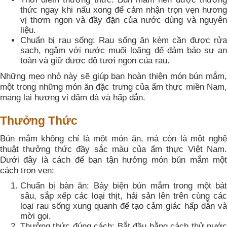
thức ngay khi nấu xong để cảm nhận trọn vẹn hương
vị thơm ngon và đầy đặn của nước dùng và nguyên
liệu.
Chuẩn bị rau sống: Rau sống ăn kèm cần được rửa
sạch, ngâm với nước muối loãng để đảm bảo sự an
toàn và giữ được độ tươi ngon của rau.
Những mẹo nhỏ này sẽ giúp bạn hoàn thiện món bún mắm,
một trong những món ăn đặc trưng của ẩm thực miền Nam,
mang lại hương vị đậm đà và hấp dẫn.
Thưởng Thức
Bún mắm không chỉ là một món ăn, mà còn là một nghệ
thuật thưởng thức đầy sắc màu của ẩm thực Việt Nam.
Dưới đây là cách để bạn tận hưởng món bún mắm một
cách trọn vẹn:
Chuẩn bị bàn ăn: Bày biện bún mắm trong một bát
sâu, sắp xếp các loại thịt, hải sản lên trên cùng các
loại rau sống xung quanh để tạo cảm giác hấp dẫn và
mời gọi.
Thưởng thức đúng cách: Bắt đầu bằng cách thử nước