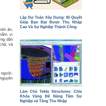
Lập Dự Toán Xây Dựng: Bí Quyết
Giúp Bạn Đạt Được Thu Nhập
Cao Và Sự Nghiệp Thành Công
món ăn,
mắm, vị
ớng dẫn
chả, và
 người.
 nguyên
Làm Chủ Tekla Structures: Chìa
Khóa Vàng Để Nâng Tầm Sự
Nghiệp và Tăng Thu Nhập