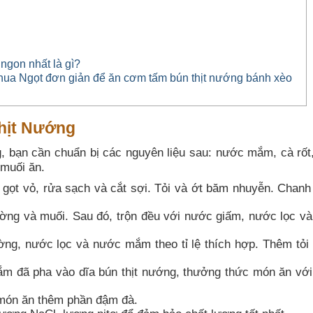
gon nhất là gì?
ua Ngọt đơn giản để ăn cơm tấm bún thịt nướng bánh xèo
hịt Nướng
 bạn cần chuẩn bị các nguyên liệu sau: nước mắm, cà rốt,
 muối ăn.
g gọt vỏ, rửa sạch và cắt sợi. Tỏi và ớt băm nhuyễn. Chanh 
ường và muối. Sau đó, trộn đều với nước giấm, nước lọc v
g, nước lọc và nước mắm theo tỉ lệ thích hợp. Thêm tỏi
m đã pha vào dĩa bún thịt nướng, thưởng thức món ăn vớ
món ăn thêm phần đậm đà.