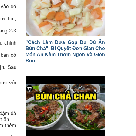
 vào đó
ớc lọc,
ảng 2-3
"Cách Làm Dưa Góp Đu Đủ Ăn
u chỉnh
Bún Chả": Bí Quyết Đơn Giản Cho
Món Ăn Kèm Thơm Ngon Và Giòn
 bạn có
Rụm
ịn. Sau
hợp với
 đậm đà
n ăn.
ắm thêm
.