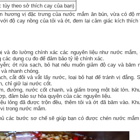
 tùy theo sở thích cay của bạn)
nên hương vị đặc trưng của nước mắm ăn bún, vừa có độ 
i độ cay nồng của tỏi và ớt, đem lại cảm giác kích thích v
 bị và đo lường chính xác các nguyên liệu như nước mắm,
g các dụng cụ đo để đảm bảo tỷ lệ chính xác.
huyễn; ớt rửa sạch, bỏ hạt nếu muốn giảm độ cay và băm 
 và nhanh chóng.
, cắt đôi và vắt lấy nước, loại bỏ hạt để tránh vị đắng. 
, chỉ giữ lại nước cốt.
 đường, nước cốt chanh, và giấm trong một bát lớn. Kh
hợp, đảm bảo sự hòa quyện của các nguyên liệu.
liệu lỏng đã được trộn đều, thêm tỏi và ớt đã băm vào. Kh
 vị trong nước mắm.
 thủ các bước sơ chế sẽ giúp bạn có được chén nước mắm