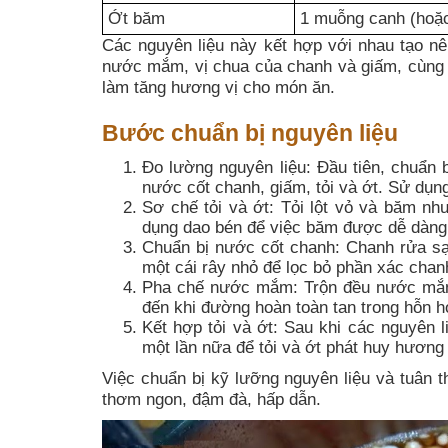
Ớt băm
1 muỗng canh (hoặc
Các nguyên liệu này kết hợp với nhau tạo 
nước mắm, vị chua của chanh và giấm, cùng vớ
làm tăng hương vị cho món ăn.
Bước chuẩn bị nguyên liệu
Đo lường nguyên liệu: Đầu tiên, chuẩn
nước cốt chanh, giấm, tỏi và ớt. Sử dụn
Sơ chế tỏi và ớt: Tỏi lột vỏ và băm n
dụng dao bén để việc băm được dễ dàng
Chuẩn bị nước cốt chanh: Chanh rửa sạch
một cái rây nhỏ để lọc bỏ phần xác chanh
Pha chế nước mắm: Trộn đều nước mắm,
đến khi đường hoàn toàn tan trong hỗn 
Kết hợp tỏi và ớt: Sau khi các nguyên 
một lần nữa để tỏi và ớt phát huy hương
Việc chuẩn bị kỹ lưỡng nguyên liệu và tuân
thơm ngon, đậm đà, hấp dẫn.