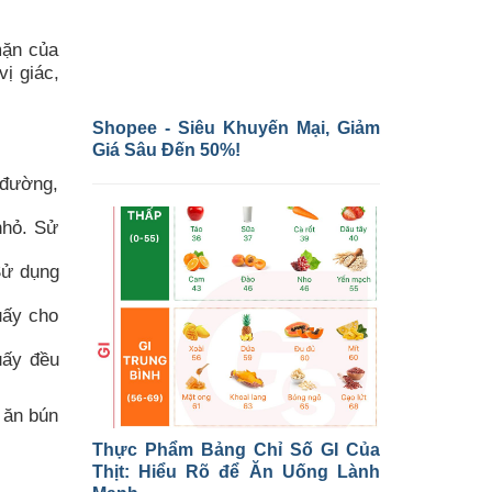
mặn của
ị giác,
Shopee - Siêu Khuyến Mại, Giảm
Giá Sâu Đến 50%!
 đường,
nhỏ. Sử
Sử dụng
uấy cho
uấy đều
 ăn bún
Thực Phẩm Bảng Chỉ Số GI Của
Thịt: Hiểu Rõ để Ăn Uống Lành