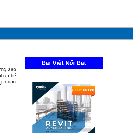
Bài Viết Nổi Bật
ớng sao
pha chế
ng muốn