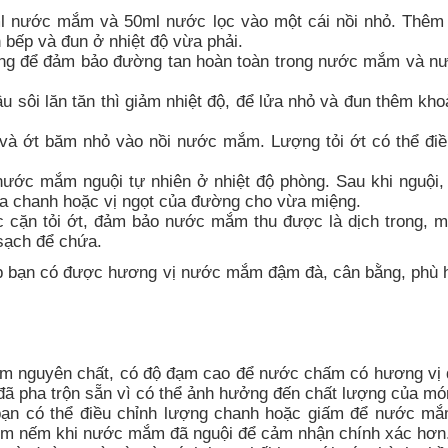
l nước mắm và 50ml nước lọc vào một cái nồi nhỏ. Thêm
 bếp và đun ở nhiệt độ vừa phải.
ng để đảm bảo đường tan hoàn toàn trong nước mắm và nư
u sôi lăn tăn thì giảm nhiệt độ, để lửa nhỏ và đun thêm kho
i và ớt băm nhỏ vào nồi nước mắm. Lượng tỏi ớt có thể điề
nước mắm nguội tự nhiên ở nhiệt độ phòng. Sau khi nguội,
của chanh hoặc vị ngọt của đường cho vừa miệng.
c cặn tỏi ớt, đảm bảo nước mắm thu được là dịch trong, m
sạch để chứa.
úp bạn có được hương vị nước mắm đậm đà, cân bằng, phù 
 nguyên chất, có độ đạm cao để nước chấm có hương vị
ã pha trộn sẵn vì có thể ảnh hưởng đến chất lượng của mó
 bạn có thể điều chỉnh lượng chanh hoặc giấm để nước m
êm nếm khi nước mắm đã nguội để cảm nhận chính xác hơn