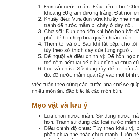
Đun sôi nước mắm: Đầu tiên, cho 100m
khoảng 50 gram đường trắng. Đặt nồi lên
Khuấy đều: Vừa đun vừa khuấy nhẹ nhà
tránh để nước mắm bị cháy ở đáy nồi.
Chờ sôi: Đun cho đến khi hỗn hợp bắt đầ
phút để hỗn hợp hòa quyện hoàn toàn.
Thêm tỏi và ớt: Sau khi tắt bếp, cho tỏ
tùy theo sở thích cay của từng người.
Để nguội và điều chỉnh vị: Để hỗn hợp 
thể nêm nếm lại để điều chỉnh vị chua 
Lọc và chứa: Sử dụng rây để lọc bỏ cá
đó, đổ nước mắm qua rây vào một bình 
Việc tuân theo đúng các bước pha chế sẽ gi
nhiều món ăn, đặc biệt là các món bún.
Mẹo vặt và lưu ý
Lựa chọn nước mắm: Sử dụng nước mắm
hơn. Tránh sử dụng các loại nước mắm đ
Điều chỉnh độ chua: Tùy theo khẩu vị,
phần chua nhẹ hoặc chua mạnh. Luôn n