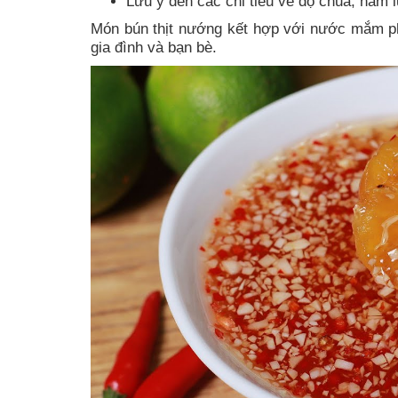
Lưu ý đến các chỉ tiêu về độ chua, hàm 
Món bún thịt nướng kết hợp với nước mắm pha
gia đình và bạn bè.