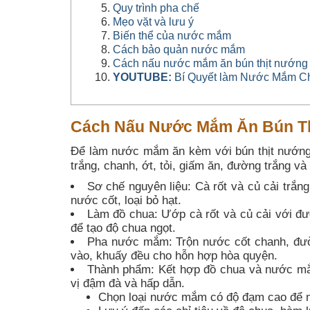
Quy trình pha chế
Mẹo vặt và lưu ý
Biến thể của nước mắm
Cách bảo quản nước mắm
Cách nấu nước mắm ăn bún thịt nướng n
YOUTUBE:
Bí Quyết làm Nước Mắm Ch
Cách Nấu Nước Mắm Ăn Bún T
Để làm nước mắm ăn kèm với bún thịt nướng,
trắng, chanh, ớt, tỏi, giấm ăn, đường trắng và
Sơ chế nguyên liệu: Cà rốt và củ cải trắn
nước cốt, loại bỏ hạt.
Làm đồ chua: Ướp cà rốt và củ cải với đ
để tạo độ chua ngọt.
Pha nước mắm: Trộn nước cốt chanh, đườn
vào, khuấy đều cho hỗn hợp hòa quyện.
Thành phẩm: Kết hợp đồ chua và nước mắ
vị đậm đà và hấp dẫn.
Chọn loại nước mắm có độ đạm cao để 