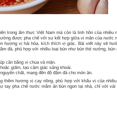
iến trong ẩm thực Việt Nam mà còn là linh hồn của nhiều 
hường được pha chế với sự kết hợp giữa vị mặn của nước 
 hương vị hài hòa, kích thích vị giác. Bài viết này sẽ hư
 đà, phù hợp với nhiều loại bún như bún thịt nướng, bún 
iúp cân bằng vị chua và mặn.
 hoặc giấm, tạo cảm giác sảng khoái.
nguyên chất, mang đến độ đậm đà cho món ăn.
ng thêm hương vị cay nồng, phù hợp với khẩu vị của nhiều
tự tay pha chế nước mắm ăn bún ngon tại nhà, chỉ với vài