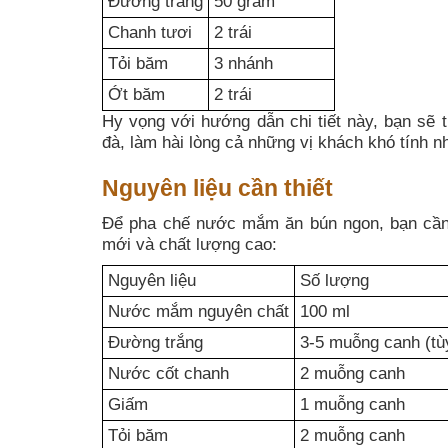
Đường trắng
50 gram
Chanh tươi
2 trái
Tỏi băm
3 nhánh
Ớt băm
2 trái
Hy vọng với hướng dẫn chi tiết này, bạn sẽ
đà, làm hài lòng cả những vị khách khó tính nh
Nguyên liệu cần thiết
Để pha chế nước mắm ăn bún ngon, bạn cần 
mới và chất lượng cao:
Nguyên liệu
Số lượng
Nước mắm nguyên chất
100 ml
Đường trắng
3-5 muỗng canh (tù
Nước cốt chanh
2 muỗng canh
Giấm
1 muỗng canh
Tỏi băm
2 muỗng canh