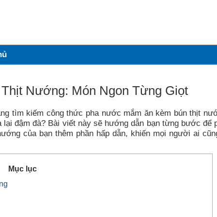
hủ
Thịt Nướng: Món Ngon Từng Giọt
ang tìm kiếm công thức pha nước mắm ăn kèm bún thịt nư
à lại đậm đà? Bài viết này sẽ hướng dẫn bạn từng bước để 
 nướng của bạn thêm phần hấp dẫn, khiến mọi người ai cũ
Mục lục
ng