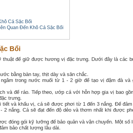
Khô Cá Sặc Bổi
Liên Quan Đến Khô Cá Sặc Bổi
ặc Bổi
kỹ thuật để giữ được hương vị đặc trưng. Dưới đây là các 
ước bằng bàn tay, thịt dày và săn chắc.
ngâm trong nước muối từ 1 - 2 giờ để tạo vị đậm đà và 
h và để ráo. Tiếp theo, ướp cá với hỗn hợp gia vị bao gồ
đặc trưng.
i tiết và khẩu vị, cá sẽ được phơi từ 1 đến 3 nắng. Để đảm
 - 2 nắng. Cá sẽ đạt đến độ dẻo và thơm nhất khi được ph
ược đóng gói kỹ lưỡng để bảo quản và vận chuyển. Một số l
ảm bảo chất lượng lâu dài.