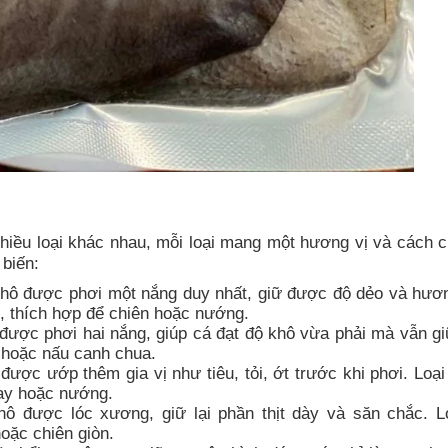
nhiều loại khác nhau, mỗi loại mang một hương vị và cách c
 biến:
khô được phơi một nắng duy nhất, giữ được độ dẻo và hươn
, thích hợp để chiên hoặc nướng.
được phơi hai nắng, giúp cá đạt độ khô vừa phải mà vẫn g
i hoặc nấu canh chua.
ược ướp thêm gia vị như tiêu, tỏi, ớt trước khi phơi. Loại
gay hoặc nướng.
ô được lóc xương, giữ lại phần thịt dày và săn chắc. L
oặc chiên giòn.