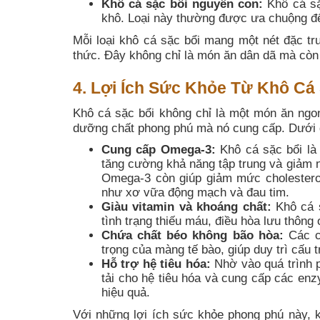
Khô cá sặc bổi nguyên con:
Khô cá sặ
khô. Loại này thường được ưa chuộng để
Mỗi loại khô cá sặc bổi mang một nét đặc t
thức. Đây không chỉ là món ăn dân dã mà còn
4. Lợi Ích Sức Khỏe Từ Khô Cá
Khô cá sặc bổi không chỉ là một món ăn ngo
dưỡng chất phong phú mà nó cung cấp. Dưới đâ
Cung cấp Omega-3:
Khô cá sặc bổi là 
tăng cường khả năng tập trung và giảm n
Omega-3 còn giúp giảm mức cholestero
như xơ vữa động mạch và đau tim.
Giàu vitamin và khoáng chất:
Khô cá s
tình trạng thiếu máu, điều hòa lưu thôn
Chứa chất béo không bão hòa:
Các ch
trọng của màng tế bào, giúp duy trì cấu 
Hỗ trợ hệ tiêu hóa:
Nhờ vào quá trình p
tải cho hệ tiêu hóa và cung cấp các enz
hiệu quả.
Với những lợi ích sức khỏe phong phú này, 