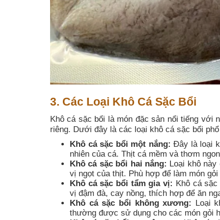
3. Các Loại Khô Cá Sặc Bổi
Khô cá sặc bổi là món đặc sản nổi tiếng với 
riêng. Dưới đây là các loại khô cá sặc bổi phổ
Khô cá sặc bổi một nắng:
Đây là loại 
nhiên của cá. Thịt cá mềm và thơm ngon
Khô cá sặc bổi hai nắng:
Loại khô này 
vị ngọt của thịt. Phù hợp để làm món gỏ
Khô cá sặc bổi tẩm gia vị:
Khô cá sặc đ
vị đậm đà, cay nồng, thích hợp để ăn n
Khô cá sặc bổi không xương:
Loại kh
thường được sử dụng cho các món gỏi h