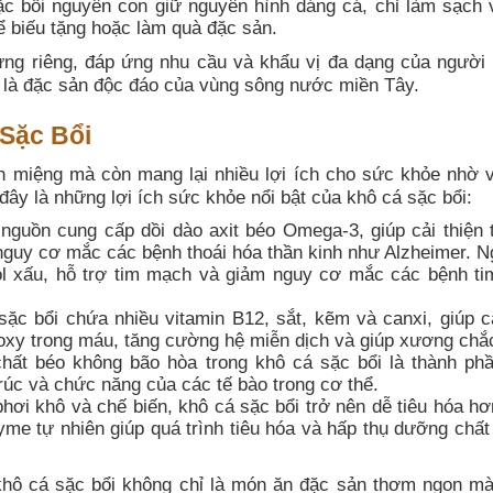
c bổi nguyên con giữ nguyên hình dáng cá, chỉ làm sạch 
 biếu tặng hoặc làm quà đặc sản.
rưng riêng, đáp ứng nhu cầu và khẩu vị đa dạng của người
 là đặc sản độc đáo của vùng sông nước miền Tây.
 Sặc Bổi
n miệng mà còn mang lại nhiều lợi ích cho sức khỏe nhờ 
y là những lợi ích sức khỏe nổi bật của khô cá sặc bổi:
nguồn cung cấp dồi dào axit béo Omega-3, giúp cải thiện t
guy cơ mắc các bệnh thoái hóa thần kinh như Alzheimer. Ng
l xấu, hỗ trợ tim mạch và giảm nguy cơ mắc các bệnh t
ặc bổi chứa nhiều vitamin B12, sắt, kẽm và canxi, giúp cả
g oxy trong máu, tăng cường hệ miễn dịch và giúp xương chắ
ất béo không bão hòa trong khô cá sặc bổi là thành ph
trúc và chức năng của các tế bào trong cơ thể.
hơi khô và chế biến, khô cá sặc bổi trở nên dễ tiêu hóa hơ
yme tự nhiên giúp quá trình tiêu hóa và hấp thụ dưỡng chất 
khô cá sặc bổi không chỉ là món ăn đặc sản thơm ngon mà