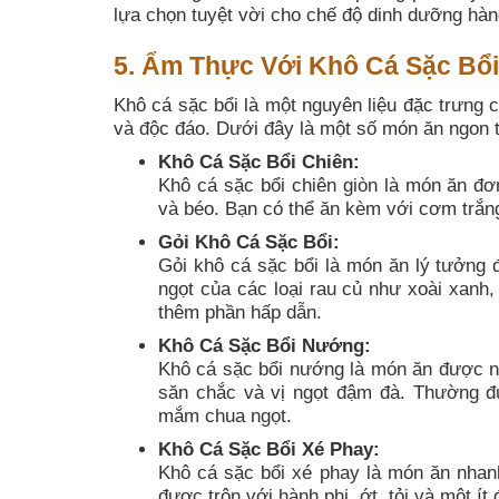
lựa chọn tuyệt vời cho chế độ dinh dưỡng hà
5. Ẩm Thực Với Khô Cá Sặc Bổi
Khô cá sặc bổi là một nguyên liệu đặc trưng 
và độc đáo. Dưới đây là một số món ăn ngon t
Khô Cá Sặc Bổi Chiên:
Khô cá sặc bổi chiên giòn là món ăn đơ
và béo. Bạn có thể ăn kèm với cơm trắn
Gỏi Khô Cá Sặc Bổi:
Gỏi khô cá sặc bổi là món ăn lý tưởng đ
ngọt của các loại rau củ như xoài xanh,
thêm phần hấp dẫn.
Khô Cá Sặc Bổi Nướng:
Khô cá sặc bổi nướng là món ăn được n
săn chắc và vị ngọt đậm đà. Thường 
mắm chua ngọt.
Khô Cá Sặc Bổi Xé Phay:
Khô cá sặc bổi xé phay là món ăn nha
được trộn với hành phi, ớt, tỏi và một í