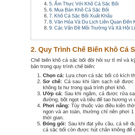
5. Ẩm Thực Với Khô Cá Sặc Bổi
6. Mua Bán Khô Cá Sặc Bổi
7. Khô Cá Sặc Bổi Xuất Khẩu
8. Văn Hóa Và Du Lịch Liên Quan Đến 
9. Các Vấn Đề Môi Trường Và Xã Hội 
2. Quy Trình Chế Biến Khô Cá S
Chế biến khô cá sặc bổi đòi hỏi sự tỉ mỉ và 
bản trong quy trình chế biến:
Chọn cá:
Lựa chọn cá sặc bổi có kích th
Sơ chế:
Cá sau khi làm sạch sẽ được 
không bị hư trong quá trình phơi khô.
Ướp cá:
Sau khi ngâm, cá được rửa sạc
đường, bột ngọt và tiêu để tạo hương vị 
Phơi nắng:
Tùy thuộc vào điều kiện thờ
ngon và an toàn, thường chỉ nên phơi 1
thời gian.
Đóng gói:
Sau khi đạt yêu cầu, cá sẽ đ
cá sặc bổi còn được hút chân không để đ