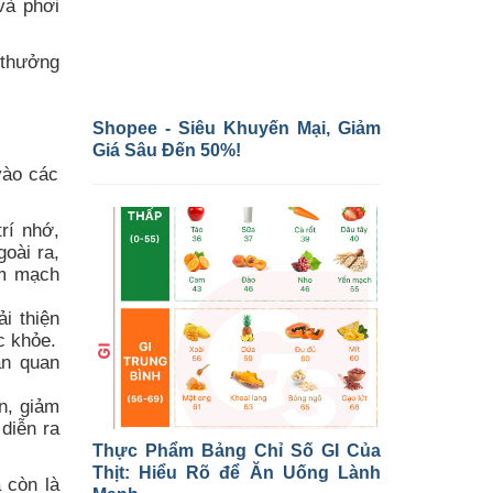
và phơi
 thưởng
Shopee - Siêu Khuyến Mại, Giảm
Giá Sâu Đến 50%!
vào các
rí nhớ,
oài ra,
im mạch
i thiện
c khỏe.
ần quan
n, giảm
diễn ra
Thực Phẩm Bảng Chỉ Số GI Của
Thịt: Hiểu Rõ để Ăn Uống Lành
 còn là