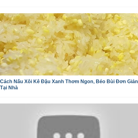
Cách Nấu Xôi Kê Đậu Xanh Thơm Ngon, Béo Bùi Đơn Giản
Tại Nhà