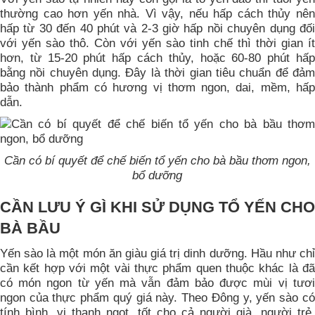
thường cao hơn yến nhà. Vì vậy, nếu hấp cách thủy nên
hấp từ 30 đến 40 phút và 2-3 giờ hấp nồi chuyên dụng đối
với yến sào thô. Còn với yến sào tinh chế thì thời gian ít
hơn, từ 15-20 phút hấp cách thủy, hoặc 60-80 phút hấp
bằng nồi chuyên dụng. Đây là thời gian tiêu chuẩn để đảm
bảo thành phẩm có hương vị thơm ngon, dai, mềm, hấp
dẫn.
Cần có bí quyết để chế biến tổ yến cho bà bầu thơm ngon,
bổ dưỡng
CẦN LƯU Ý GÌ KHI SỬ DỤNG TỔ YẾN CHO
BÀ BẦU
Yến sào là một món ăn giàu giá trị dinh dưỡng. Hầu như chỉ
cần kết hợp với một vài thực phẩm quen thuộc khác là đã
có món ngon từ yến mà vẫn đảm bảo được mùi vị tươi
ngon của thực phẩm quý giá này. Theo Đông y, yến sào có
tính bình, vị thanh ngọt, tốt cho cả người già, người trẻ,