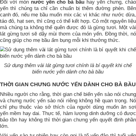
Đối với món
nước yến cho bà bầu
hay yến chưng, cháo
yến thì chúng ta chỉ cần chuẩn bị thêm đường phèn. Bên
cạnh đó, nếu mẹ bầu muốn mix các vị khác như nước dừa,
táo đỏ, hạt sen, thì cũng có thể kết hợp. Có một nguyên liệu
mà chúng ta không thể quên được đó là gừng tươi. Một vài
lát gừng tươi sẽ dậy mùi thơm của món yến. Đồng thời, nó
cũng giúp cho mẹ bầu ấm bụng mỗi khi thưởng thức.
Sử dụng thêm vài lát gừng tươi chính là bí quyết khi chế
biến nước yến dành cho bà bầu
THỜI GIAN CHƯNG NƯỚC YẾN DÀNH CHO BÀ BẦU
Nhiều người cho rằng, thời gian chế biến yến sào nói chung
và chưng nước yến sào nói riêng không hề quan trọng. Nó
chỉ phụ thuộc vào sở thích của người dùng muốn ăn sợi
yến mềm hay dai. Thực tế, hàm lượng dinh dưỡng có được
bảo tồn hay không thì thời gian chưng yến quyết định phần
lớn.
Với yến sào tự nhiên hay còn gọi là tổ yến đảo thì tuổi yến