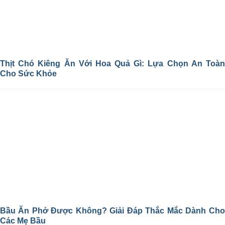
Thịt Chó Kiêng Ăn Với Hoa Quả Gì: Lựa Chọn An Toàn
Cho Sức Khỏe
Bầu Ăn Phở Được Không? Giải Đáp Thắc Mắc Dành Cho
Các Mẹ Bầu