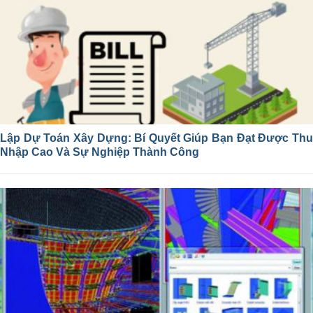
Lập Dự Toán Xây Dựng: Bí Quyết Giúp Bạn Đạt Được Thu
Nhập Cao Và Sự Nghiệp Thành Công