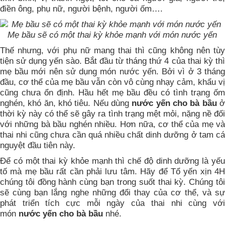
điền ông, phụ nữ, người bệnh, người ốm….
Mẹ bầu sẽ có một thai kỳ khỏe mạnh với món nước yến
Thế nhưng, với phụ nữ mang thai thì cũng không nên tùy
tiện sử dụng yến sào. Bắt đầu từ tháng thứ 4 của thai kỳ thì
mẹ bầu mới nên sử dụng món nước yến. Bởi vì ở 3 tháng
đầu, cơ thể của mẹ bầu vẫn còn vô cùng nhạy cảm, khẩu vị
cũng chưa ổn định. Hầu hết mẹ bầu đều có tình trạng ốm
nghén, khó ăn, khó tiêu. Nếu dùng
nước yến cho bà bầu
thời kỳ này có thể sẽ gây ra tình trạng mệt mỏi, nặng nề đối
với những bà bầu nghén nhiều. Hơn nữa, cơ thể của mẹ và
thai nhi cũng chưa cần quá nhiều chất dinh dưỡng ở tam cá
nguyệt đầu tiên này.
Để có một thai kỳ khỏe mạnh thì chế độ dinh dưỡng là yếu
tố mà mẹ bầu rất cần phải lưu tâm. Hãy để Tổ yến xịn 4H
chúng tôi đồng hành cùng bạn trong suốt thai kỳ. Chúng tôi
sẽ cùng bạn lắng nghe những đổi thay của cơ thể, và sự
phát triển tích cực mỗi ngày của thai nhi cùng với
món
nước yến cho bà bầu
nhé.