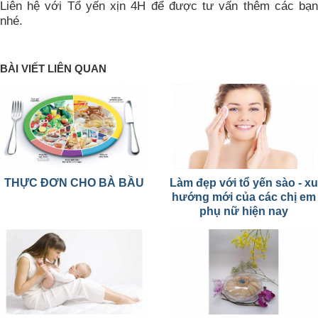
Liên hệ với Tổ yến xịn 4H để được tư vấn thêm các bạn
nhé.
BÀI VIẾT LIÊN QUAN
THỰC ĐƠN CHO BÀ BẦU
Làm đẹp với tổ yến sào - xu
hướng mới của các chị em
phụ nữ hiện nay