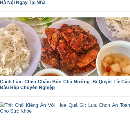
Hà Nội Ngay Tại Nhà
Cách Làm Chẻo Chấm Bún Chả Nướng: Bí Quyết Từ Các
Đầu Bếp Chuyên Nghiệp