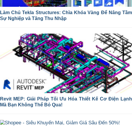
Làm Chủ Tekla Structures: Chìa Khóa Vàng Để Nâng Tầm
Sự Nghiệp và Tăng Thu Nhập
Revit MEP: Giải Pháp Tối Ưu Hóa Thiết Kế Cơ Điện Lạnh
Mà Bạn Không Thể Bỏ Qua!