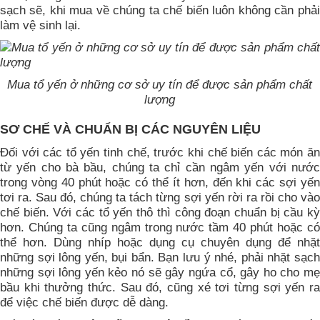
sạch sẽ, khi mua về chúng ta chế biến luôn không cần phải
làm vệ sinh lại.
Mua tổ yến ở những cơ sở uy tín để được sản phẩm chất
lượng
SƠ CHẾ VÀ CHUẨN BỊ CÁC NGUYÊN LIỆU
Đối với các tổ yến tinh chế, trước khi chế biến các món ăn
từ yến cho bà bầu, chúng ta chỉ cần ngâm yến với nước
trong vòng 40 phút hoặc có thể ít hơn, đến khi các sợi yến
tơi ra. Sau đó, chúng ta tách từng sợi yến rời ra rồi cho vào
chế biến. Với các tổ yến thô thì công đoạn chuẩn bị cầu kỳ
hơn. Chúng ta cũng ngâm trong nước tầm 40 phút hoặc có
thể hơn. Dùng nhíp hoặc dụng cụ chuyên dụng để nhặt
những sợi lông yến, bụi bẩn. Bạn lưu ý nhé, phải nhặt sạch
những sợi lông yến kẻo nó sẽ gây ngứa cổ, gây ho cho mẹ
bầu khi thưởng thức. Sau đó, cũng xé tơi từng sợi yến ra
để việc chế biến được dễ dàng.