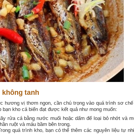
n không tanh
c hương vị thơm ngon, cần chú trọng vào quá trình sơ chế
úp bạn kho cá biển đạt được kết quả như mong muốn:
ãy rửa cá bằng nước muối hoặc dấm để loại bỏ nhớt và mù
phần ruột và máu bầm bên trong.
rong quá trình kho, bạn có thể thêm các nguyên liệu tự nh