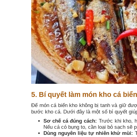
5. Bí quyết làm món kho cá biể
Để món cá biển kho không bị tanh và giữ đượ
bước kho cá. Dưới đây là một số bí quyết gi
Sơ chế cá đúng cách:
Trước khi kho, h
Nếu cá có bụng to, cần loại bỏ sạch sẽ 
Dùng nguyên liệu tự nhiên khử mùi:
T