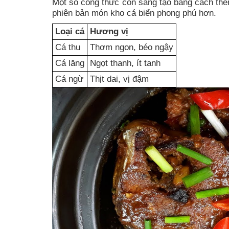
Một số công thức còn sáng tạo bằng cách th
phiên bản món kho cá biển phong phú hơn.
Loại cá
Hương vị
Cá thu
Thơm ngon, béo ngậy
Cá lăng
Ngọt thanh, ít tanh
Cá ngừ
Thịt dai, vị đậm