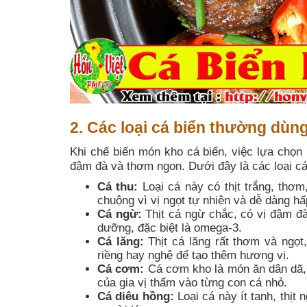
2. Các loại cá biển thường dùn
Khi chế biến món kho cá biển, việc lựa chọn
đậm đà và thơm ngon. Dưới đây là các loại c
Cá thu:
Loại cá này có thịt trắng, th
chuộng vì vị ngọt tự nhiên và dễ dàng hấp
Cá ngừ:
Thịt cá ngừ chắc, có vị đậm đà,
dưỡng, đặc biệt là omega-3.
Cá lăng:
Thịt cá lăng rất thơm và ngọt
riềng hay nghệ để tạo thêm hương vị.
Cá cơm:
Cá cơm kho là món ăn dân dã, 
của gia vị thấm vào từng con cá nhỏ.
Cá diêu hồng:
Loại cá này ít tanh, thịt