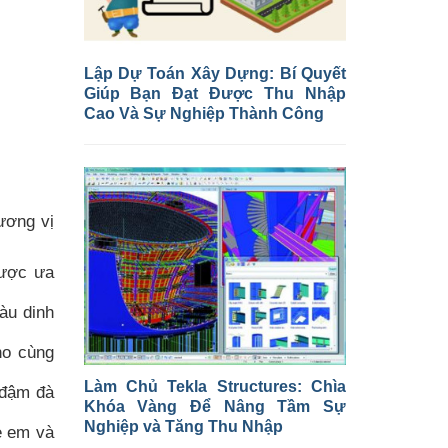
Lập Dự Toán Xây Dựng: Bí Quyết
Giúp Bạn Đạt Được Thu Nhập
Cao Và Sự Nghiệp Thành Công
ương vị
được ưa
àu dinh
ho cùng
Làm Chủ Tekla Structures: Chìa
 đậm đà
Khóa Vàng Để Nâng Tầm Sự
Nghiệp và Tăng Thu Nhập
rẻ em và