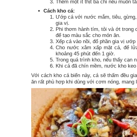
Thêm một ít thịt ba chỉ nếu muốn 
Cách kho cá:
Ướp cá với nước mắm, tiêu, gừng, 
gia vị.
Phi thơm hành tím, tỏi và ớt tron
để tạo màu sắc cho món ăn.
Xếp cá vào nồi, đổ phần gia vị ướp c
Cho nước xâm xấp mặt cá, để lửa 
khoảng 45 phút đến 1 giờ.
Trong quá trình kho, nếu thấy cạn 
Khi cá đã chín mềm, nước kho keo lạ
Với cách kho cá biển này, cá sẽ thấm đều gi
ăn rất phù hợp khi dùng với cơm nóng, mang l