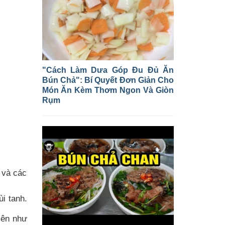
"Cách Làm Dưa Góp Đu Đủ Ăn
Bún Chả": Bí Quyết Đơn Giản Cho
Món Ăn Kèm Thơm Ngon Và Giòn
Rụm
 và các
i tanh.
iên như