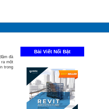
Bài Viết Nổi Bật
 đậm đà
 ra một
n trong