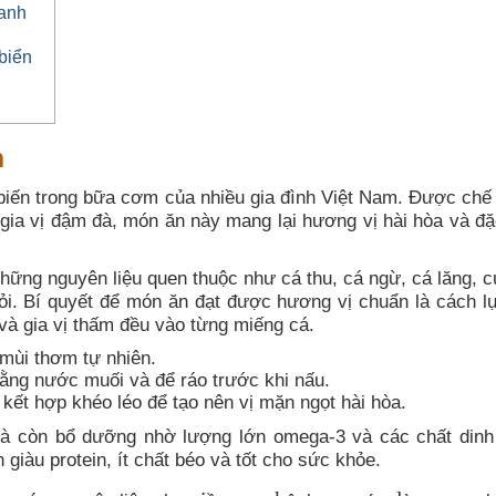
tanh
biển
n
biến trong bữa cơm của nhiều gia đình Việt Nam. Được chế 
 gia vị đậm đà, món ăn này mang lại hương vị hài hòa và đặ
ững nguyên liệu quen thuộc như cá thu, cá ngừ, cá lăng, c
ỏi. Bí quyết để món ăn đạt được hương vị chuẩn là cách l
và gia vị thấm đều vào từng miếng cá.
mùi thơm tự nhiên.
ằng nước muối và để ráo trước khi nấu.
kết hợp khéo léo để tạo nên vị mặn ngọt hài hòa.
mà còn bổ dưỡng nhờ lượng lớn omega-3 và các chất din
 giàu protein, ít chất béo và tốt cho sức khỏe.
riềng
nghệ
nước dừa