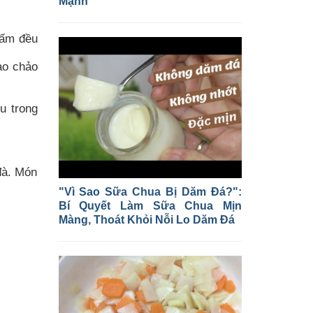
Mạnh
hấm đều
ào chảo
u trong
đà. Món
"Vì Sao Sữa Chua Bị Dăm Đá?":
Bí Quyết Làm Sữa Chua Mịn
Màng, Thoát Khỏi Nỗi Lo Dăm Đá