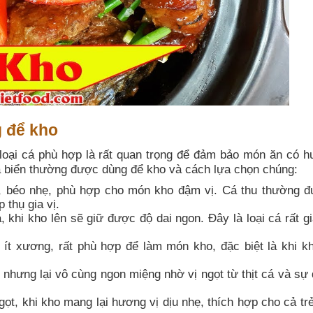
g để kho
 loại cá phù hợp là rất quan trọng để đảm bảo món ăn có h
á biển thường được dùng để kho và cách lựa chọn chúng:
ơm, béo nhẹ, phù hợp cho món kho đậm vị. Cá thu thường 
 thụ gia vị.
 khi kho lên sẽ giữ được độ dai ngon. Đây là loại cá rất gi
, ít xương, rất phù hợp để làm món kho, đặc biệt là khi k
nhưng lại vô cùng ngon miệng nhờ vị ngọt từ thịt cá và sự
 ngọt, khi kho mang lại hương vị dịu nhẹ, thích hợp cho cả t