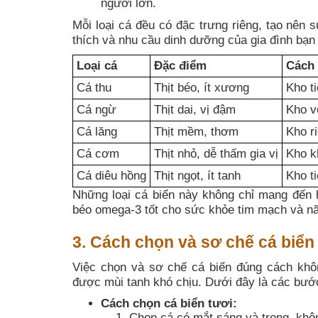
người lớn.
Mỗi loại cá đều có đặc trưng riêng, tạo nên
thích và nhu cầu dinh dưỡng của gia đình bạ
Loại cá
Đặc điểm
Cách
Cá thu
Thịt béo, ít xương
Kho t
Cá ngừ
Thịt dai, vị đậm
Kho v
Cá lăng
Thịt mềm, thơm
Kho r
Cá cơm
Thịt nhỏ, dễ thấm gia vị
Kho k
Cá diêu hồng
Thịt ngọt, ít tanh
Kho ti
Những loại cá biển này không chỉ mang đến 
béo omega-3 tốt cho sức khỏe tim mạch và nã
3. Cách chọn và sơ chế cá biển
Việc chọn và sơ chế cá biển đúng cách khô
được mùi tanh khó chịu. Dưới đây là các bước 
Cách chọn cá biển tươi:
Chọn cá có mắt sáng và trong, khôn