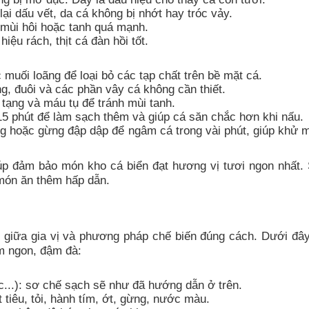
ại dấu vết, da cá không bị nhớt hay tróc vảy.
mùi hôi hoặc tanh quá mạnh.
iệu rách, thịt cá đàn hồi tốt.
uối loãng để loại bỏ các tạp chất trên bề mặt cá.
, đuôi và các phần vây cá không cần thiết.
 tạng và máu tụ để tránh mùi tanh.
 phút để làm sạch thêm và giúp cá săn chắc hơn khi nấu.
 hoặc gừng đập dập để ngâm cá trong vài phút, giúp khử m
úp đảm bảo món kho cá biển đạt hương vị tươi ngon nhất.
 món ăn thêm hấp dẫn.
o giữa gia vị và phương pháp chế biến đúng cách. Dưới đây
ơm ngon, đậm đà:
ục...): sơ chế sạch sẽ như đã hướng dẫn ở trên.
tiêu, tỏi, hành tím, ớt, gừng, nước màu.