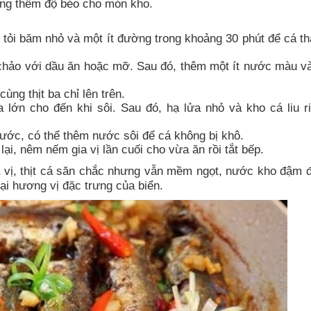
tăng thêm độ béo cho món kho.
tỏi băm nhỏ và một ít đường trong khoảng 30 phút để cá t
g chảo với dầu ăn hoặc mỡ. Sau đó, thêm một ít nước màu v
ùng thịt ba chỉ lên trên.
lớn cho đến khi sôi. Sau đó, hạ lửa nhỏ và kho cá liu ri
nước, có thể thêm nước sôi để cá không bị khô.
i, nêm nếm gia vị lần cuối cho vừa ăn rồi tắt bếp.
a vị, thịt cá săn chắc nhưng vẫn mềm ngọt, nước kho đậm 
ại hương vị đặc trưng của biển.