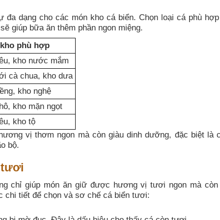
 sự đa dạng cho các món kho cá biển. Chọn loại cá phù hợp
n sẽ giúp bữa ăn thêm phần ngon miệng.
 kho phù hợp
iêu, kho nước mắm
ới cà chua, kho dưa
iềng, kho nghệ
hô, kho mặn ngọt
êu, kho tộ
hương vị thơm ngon mà còn giàu dinh dưỡng, đặc biệt là c
o bộ.
 tươi
ng chỉ giúp món ăn giữ được hương vị tươi ngon mà còn 
chi tiết để chọn và sơ chế cá biển tươi:
g bị mờ đục. Đây là dấu hiệu cho thấy cá còn tươi.