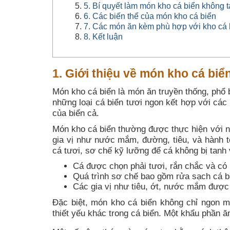
5. Bí quyết làm món kho cá biển không 
6. Các biến thể của món kho cá biển
7. Các món ăn kèm phù hợp với kho cá 
8. Kết luận
1. Giới thiệu về món kho cá biể
Món kho cá biển là món ăn truyền thống, phổ 
những loại cá biển tươi ngon kết hợp với các
của biển cả.
Món kho cá biển thường được thực hiện với nh
gia vị như nước mắm, đường, tiêu, và hành t
cá tươi, sơ chế kỹ lưỡng để cá không bị tanh 
Cá được chọn phải tươi, rắn chắc và có 
Quá trình sơ chế bao gồm rửa sạch cá b
Các gia vị như tiêu, ớt, nước mắm được 
Đặc biệt, món kho cá biển không chỉ ngon 
thiết yếu khác trong cá biển. Một khẩu phần ăn