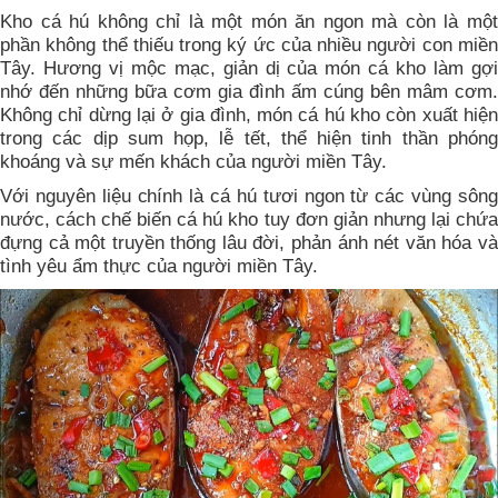
Kho cá hú không chỉ là một món ăn ngon mà còn là một
phần không thể thiếu trong ký ức của nhiều người con miền
Tây. Hương vị mộc mạc, giản dị của món cá kho làm gợi
nhớ đến những bữa cơm gia đình ấm cúng bên mâm cơm.
Không chỉ dừng lại ở gia đình, món cá hú kho còn xuất hiện
trong các dịp sum họp, lễ tết, thể hiện tinh thần phóng
khoáng và sự mến khách của người miền Tây.
Với nguyên liệu chính là cá hú tươi ngon từ các vùng sông
nước, cách chế biến cá hú kho tuy đơn giản nhưng lại chứa
đựng cả một truyền thống lâu đời, phản ánh nét văn hóa và
tình yêu ẩm thực của người miền Tây.