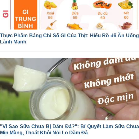
Thực Phẩm Bảng Chỉ Số GI Của Thịt: Hiểu Rõ để Ăn Uống
Lành Mạnh
"Vì Sao Sữa Chua Bị Dăm Đá?": Bí Quyết Làm Sữa Chua
Mịn Màng, Thoát Khỏi Nỗi Lo Dăm Đá