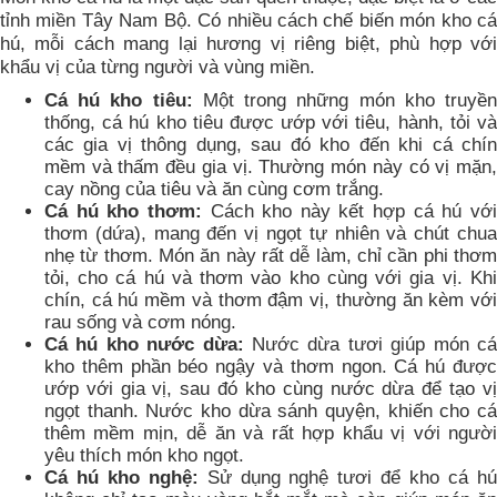
tỉnh miền Tây Nam Bộ. Có nhiều cách chế biến món kho cá
hú, mỗi cách mang lại hương vị riêng biệt, phù hợp với
khẩu vị của từng người và vùng miền.
Cá hú kho tiêu:
Một trong những món kho truyề
thống, cá hú kho tiêu được ướp với tiêu, hành, tỏi và
các gia vị thông dụng, sau đó kho đến khi cá chín
mềm và thấm đều gia vị. Thường món này có vị mặn,
cay nồng của tiêu và ăn cùng cơm trắng.
Cá hú kho thơm:
Cách kho này kết hợp cá hú vớ
thơm (dứa), mang đến vị ngọt tự nhiên và chút chua
nhẹ từ thơm. Món ăn này rất dễ làm, chỉ cần phi thơm
tỏi, cho cá hú và thơm vào kho cùng với gia vị. Khi
chín, cá hú mềm và thơm đậm vị, thường ăn kèm với
rau sống và cơm nóng.
Cá hú kho nước dừa:
Nước dừa tươi giúp món c
kho thêm phần béo ngậy và thơm ngon. Cá hú được
ướp với gia vị, sau đó kho cùng nước dừa để tạo vị
ngọt thanh. Nước kho dừa sánh quyện, khiến cho cá
thêm mềm mịn, dễ ăn và rất hợp khẩu vị với người
yêu thích món kho ngọt.
Cá hú kho nghệ:
Sử dụng nghệ tươi để kho cá h