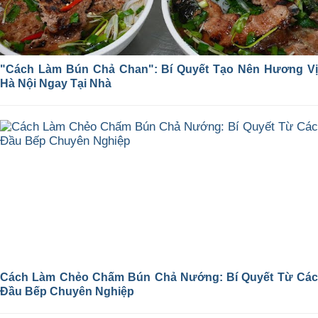
"Cách Làm Bún Chả Chan": Bí Quyết Tạo Nên Hương Vị
Hà Nội Ngay Tại Nhà
Cách Làm Chẻo Chấm Bún Chả Nướng: Bí Quyết Từ Các
Đầu Bếp Chuyên Nghiệp