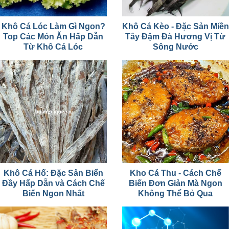
Khô Cá Lóc Làm Gì Ngon?
Khô Cá Kèo - Đặc Sản Miền
Top Các Món Ăn Hấp Dẫn
Tây Đậm Đà Hương Vị Từ
Từ Khô Cá Lóc
Sông Nước
Khô Cá Hố: Đặc Sản Biển
Kho Cá Thu - Cách Chế
Đầy Hấp Dẫn và Cách Chế
Biến Đơn Giản Mà Ngon
Biến Ngon Nhất
Không Thể Bỏ Qua