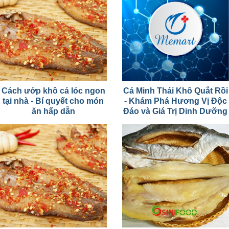
Cách ướp khô cá lóc ngon
Cá Minh Thái Khô Quắt Rồi
tại nhà - Bí quyết cho món
- Khám Phá Hương Vị Độc
ăn hấp dẫn
Đáo và Giá Trị Dinh Dưỡng