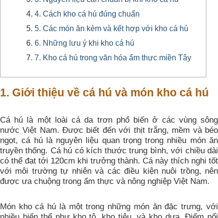
4. Cách kho cá hú đúng chuẩn
5. Các món ăn kèm và kết hợp với kho cá hú
6. Những lưu ý khi kho cá hú
7. Kho cá hú trong văn hóa ẩm thực miền Tây
1. Giới thiệu về cá hú và món kho cá hú
Cá hú là một loài cá da trơn phổ biến ở các vùng sông
nước Việt Nam. Được biết đến với thịt trắng, mềm và béo
ngọt, cá hú là nguyên liệu quan trọng trong nhiều món ăn
truyền thống. Cá hú có kích thước trung bình, với chiều dài
có thể đạt tới 120cm khi trưởng thành. Cá này thích nghi tốt
với môi trường tự nhiên và các điều kiện nuôi trồng, nên
được ưa chuộng trong ẩm thực và nông nghiệp Việt Nam.
Món kho cá hú là một trong những món ăn đặc trưng, với
nhiều biến thể như kho tộ, kho tiêu, và kho dưa. Điểm nổi