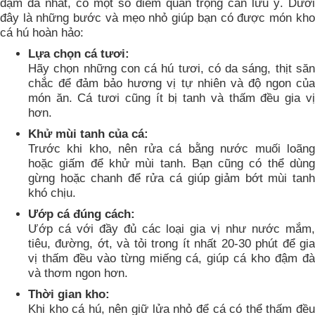
đậm đà nhất, có một số điểm quan trọng cần lưu ý. Dưới
đây là những bước và mẹo nhỏ giúp bạn có được món kho
cá hú hoàn hảo:
Lựa chọn cá tươi:
Hãy chọn những con cá hú tươi, có da sáng, thịt săn
chắc để đảm bảo hương vị tự nhiên và độ ngon của
món ăn. Cá tươi cũng ít bị tanh và thấm đều gia vị
hơn.
Khử mùi tanh của cá:
Trước khi kho, nên rửa cá bằng nước muối loãng
hoặc giấm để khử mùi tanh. Bạn cũng có thể dùng
gừng hoặc chanh để rửa cá giúp giảm bớt mùi tanh
khó chịu.
Ướp cá đúng cách:
Ướp cá với đầy đủ các loại gia vị như nước mắm,
tiêu, đường, ớt, và tỏi trong ít nhất 20-30 phút để gia
vị thấm đều vào từng miếng cá, giúp cá kho đậm đà
và thơm ngon hơn.
Thời gian kho:
Khi kho cá hú, nên giữ lửa nhỏ để cá có thể thấm đều