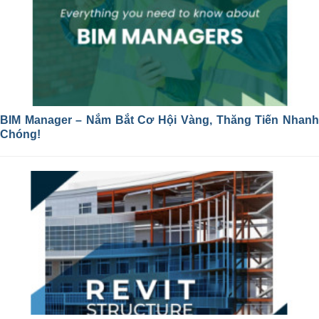
BIM Manager – Nắm Bắt Cơ Hội Vàng, Thăng Tiến Nhanh
Chóng!