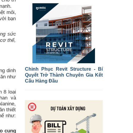
 mạnh.
ệt mỏi,
với bạn
.
ạng sức
cơ thể,
Chinh Phục Revit Structure - Bí
ng dinh
Quyết Trở Thành Chuyên Gia Kết
 ăn như
Cấu Hàng Đầu
 8 loại
ophan và
Alanine,
n thiết
hể như:
ào cung