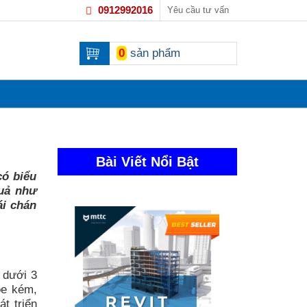
0912992016
Yêu cầu tư vấn
0
sản phẩm
Bài Viết Nổi Bật
có biểu
quả như
ái chán
 dưới 3
ỏe kém,
t triển