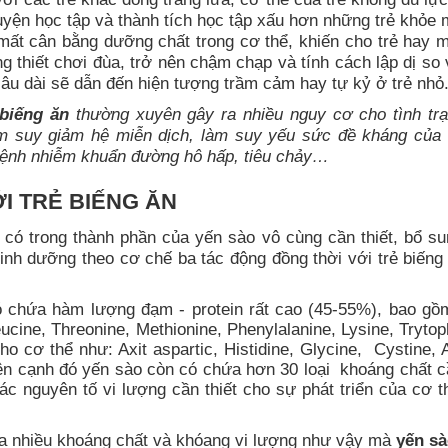
huyện học tập và thành tích học tập xấu hơn những trẻ khỏe
ất cân bằng dưỡng chất trong cơ thể, khiến cho trẻ hay m
g thiết chơi đùa, trở nên chậm chạp và tính cách lập dị so 
lâu dài sẽ dẫn đến hiện tượng trầm cảm hay tự kỷ ở trẻ nhỏ
biếng ăn
thường xuyên gây ra nhiều nguy cơ cho tình tr
làm suy giảm hệ miễn dịch, làm suy yếu sức đề kháng của 
bệnh nhiễm khuẩn đường hô hấp, tiêu chảy…
I TRẺ BIẾNG ĂN
có trong thành phần của yến sào vô cùng cần thiết, bổ su
inh dưỡng theo cơ chế ba tác động đồng thời với trẻ biếng
 chứa hàm lượng đạm - protein rất cao (45-55%), bao gồm
oleucine, Threonine, Methionine, Phenylalanine, Lysine, Tryt
ho cơ thể như: Axit aspartic, Histidine, Glycine, Cystine, 
ên cạnh đó yến sào còn có chứa hơn 30 loại khoáng chất cầ
c nguyên tố vi lượng cần thiết cho sự phát triển của cơ t
a nhiều khoáng chất và khóang vi lượng như vậy mà
yến s