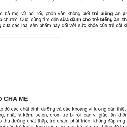
 bà mẹ rất bối rối, phân vân không biết
trẻ biếng ăn p
p chưa? Cuối cùng tìm đến
sữa dành cho trẻ biếng ăn
,
t
g cua các loại sản phẩm này đối với sức khỏe của trẻ đôi k
O CHA MẸ
p đủ các chất dinh dưỡng và các khoáng vi lượng cần thiết
ng, nhất là kẽm, selen, crôm trẻ bị rối loạn vị giác, ăn kh
p thu dưỡng chất thấp, trẻ chậm phát triển, không đáp ứng 
với các trẻ khác đồng trang lứa, cơ thể của trẻ không đủ lực