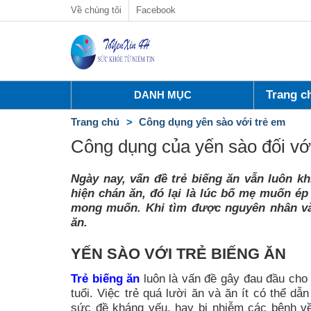
Về chúng tôi
Facebook
Trang c
DANH MỤC
Trang chủ
Công dụng yên sào với trẻ em
Công dụng của yến sào đối với
Ngày nay, vấn đề trẻ biếng ăn vẫn luôn kh
hiện chán ăn, đó lại là lúc bố mẹ muốn ép
mong muốn. Khi tìm được nguyên nhân và t
ăn.
YẾN SÀO VỚI TRẺ BIẾNG ĂN
Trẻ biếng ăn
luôn là vấn đề gây đau đầu cho 
tuổi. Việc trẻ quá lười ăn và ăn ít có thể dẫ
sức đề kháng yếu, hay bị nhiễm các bệnh về 