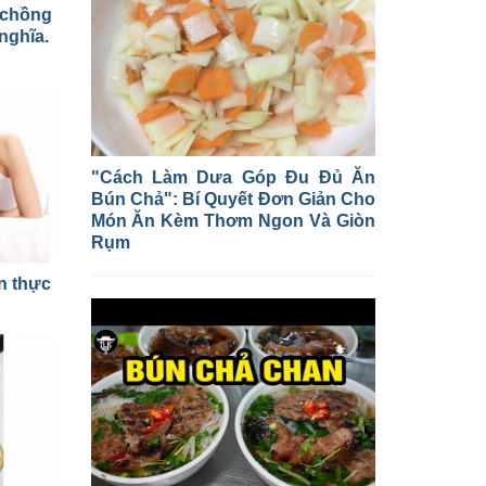
 chồng
nghĩa.
"Cách Làm Dưa Góp Đu Đủ Ăn
Bún Chả": Bí Quyết Đơn Giản Cho
Món Ăn Kèm Thơm Ngon Và Giòn
Rụm
n thực