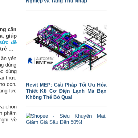
Nghiệp và Tăng Thu Nhập
óng cân
a, giúp
sức đề
 trẻ …
 ăn yến
ng dúng
ệc dùng
ại thực
ho con.
Revit MEP: Giải Pháp Tối Ưu Hóa
ăng lực
Thiết Kế Cơ Điện Lạnh Mà Bạn
Không Thể Bỏ Qua!
ựa chọn
ản phẩm
nghĩ về