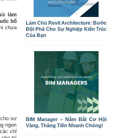
h
ải
làm
huốc bổ
Làm Chủ Revit Architecture: Bước
hi chưa
Đột Phá Cho Sự Nghiệp Kiến Trúc
Của Bạn
 cho sự
BIM Manager – Nắm Bắt Cơ Hội
ông ngon
Vàng, Thăng Tiến Nhanh Chóng!
các chỉ
 cho trí