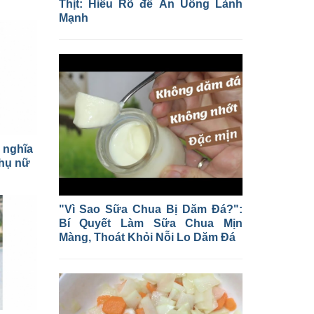
Thịt: Hiểu Rõ để Ăn Uống Lành
Mạnh
ý nghĩa
phụ nữ
"Vì Sao Sữa Chua Bị Dăm Đá?":
Bí Quyết Làm Sữa Chua Mịn
Màng, Thoát Khỏi Nỗi Lo Dăm Đá