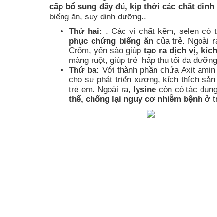
cấp bổ sung đầy đủ, kịp thời các chất dinh 
biếng ăn, suy dinh dưỡng..
Thứ hai:
. Các vi chất kẽm, selen có 
phục chứng biếng ăn
của trẻ. Ngoài r
Crôm, yến sào giúp
tạo ra dịch vị, kí
màng ruột, giúp trẻ hấp thu tối đa dưỡn
Thứ ba:
Với thành phần chứa Axit ami
cho sự phát triển xương, kích thích sả
trẻ em. Ngoài ra,
lysine
còn có tác dụng
thể, chống lại nguy cơ nhiễm bệnh
ở t