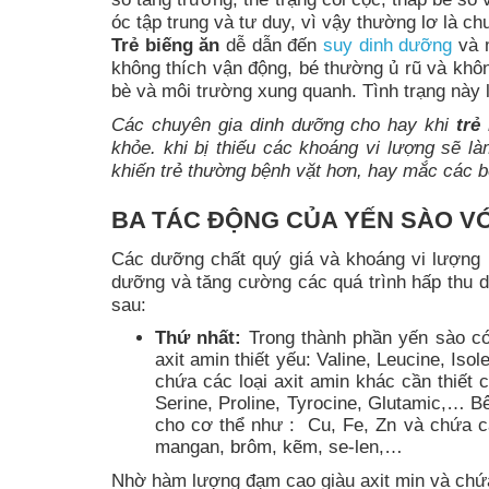
óc tập trung và tư duy, vì vậy thường lơ là c
Trẻ biếng ăn
dễ dẫn đến
suy dinh dưỡng
và m
không thích vận động, bé thường ủ rũ và khôn
bè và môi trường xung quanh. Tình trạng này 
Các chuyên gia dinh dưỡng cho hay khi
trẻ
khỏe. khi bị thiếu các khoáng vi lượng sẽ 
khiến trẻ thường bệnh vặt hơn, hay mắc các 
BA TÁC ĐỘNG CỦA YẾN SÀO VỚ
Các dưỡng chất quý giá và khoáng vi lượng 
dưỡng và tăng cường các quá trình hấp thu d
sau:
Thứ nhất:
Trong thành phần yến sào có
axit amin thiết yếu: Valine, Leucine, Is
chứa các loại axit amin khác cần thiết c
Serine, Proline, Tyrocine, Glutamic,… B
cho cơ thể như : Cu, Fe, Zn và chứa cá
mangan, brôm, kẽm, se-len,…
Nhờ hàm lượng đạm cao giàu axit min và chứ