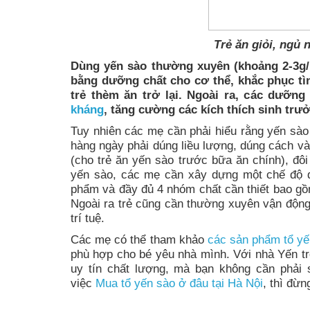
Trẻ ăn giỏi, ngủ 
Dùng yến sào thường xuyên (khoảng 2-3g/n
bằng dưỡng chất cho cơ thể, khắc phục tìn
trẻ thèm ăn trở lại. Ngoài ra, các dưỡng
kháng
, tăng cường các kích thích sinh trưở
Tuy nhiên các mẹ cần phải hiểu rằng yến sào 
hàng ngày phải dúng liều lượng, dúng cách và
(cho trẻ ăn yến sào trước bữa ăn chính), đôi
yến sào, các mẹ cần xây dựng một chế độ d
phẩm và đầy đủ 4 nhóm chất cần thiết bao gồ
Ngoài ra trẻ cũng cần thường xuyên vận động,
trí tuệ.
Các mẹ có thể tham khảo
các sản phẩm tổ yế
phù hợp cho bé yêu nhà mình. Với nhà Yến t
uy tín chất lượng, mà bạn không cần phải s
việc
Mua tổ yến sào ở đâu tại Hà Nội
, thì đừn