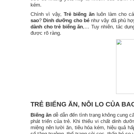
kém.
Chính vì vậy,
Trẻ biếng ăn
luôn làm cho các
sao
?
Dinh dưỡng cho bé
như vậy đã phù hợ
dành cho trẻ biếng ăn
,… Tuy nhiên, tác dụn
được rõ ràng.
TRẺ BIẾNG ĂN, NỖI LO CỦA BA
Biếng ăn
dễ dẫn đến tình trạng không cung cấ
phát triển của trẻ. Khi thiếu vi chất dinh dưỡ
miệng nên lười ăn, tiêu hóa kém, hiệu quả hấ
số tăng trưởng, thể trạng còi cọc, thấp bé so 