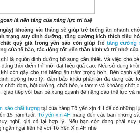
ngoan là nền tảng của năng lực trí tuệ
gày) khoảng vài tháng sẽ giúp trẻ biếng ăn nhanh ch
h trạng suy dinh dưỡng, tăng cường kích thích tiêu hó
 chất quý giá trong yến sào còn giúp trẻ
tăng cường 
ng của tế bào, tác động tốt đến thần kinh và trí nhớ của
chỉ là nguồn dinh dưỡng bổ sung cần thiết. Và việc cho bé
 đúng thời diểm thì mới đạt hiệu quả cao. Nếu sử dụng khô
 khi còn gây cho trẻ biếng ăn trầm trọng hơn. Bên cạnh vi
inh dưỡng hợp lý, đảm bảo khẩu phần ăn đa dạng các lo
m chất đạm, bột đường, chất béo, vitamin và khoáng chất c
 giao tiếp với bạn bè xung quanh để nâng cao thể lực và n
n sào chất lượng
tại của hàng Tổ yến xịn 4H để có những l
rên 15 năm tuổi,
Tổ yến xịn 4H
mang đến các bạn những s
uy nghĩ, giá cả lại hợp lý. Nếu bạn còn đang phải suy 
g ngần ngại liên hệ với Tổ Yến Xịn 4H nhé