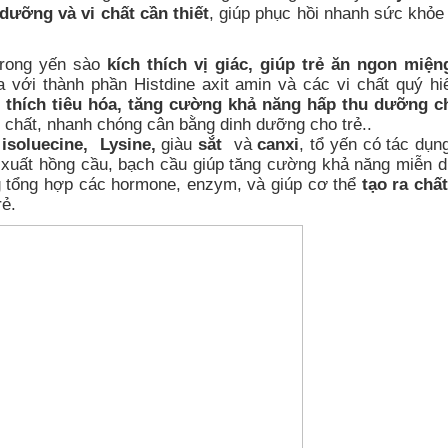
dưỡng và vi chất cần thiết
, giúp phục hồi nhanh sức khỏe 
trong yến sào
kích thích vị giác, giúp trẻ ăn ngon miện
a với thành phần Histdine axit amin và các vi chất quý h
ch thích tiêu hóa, tăng cường khả năng hấp thu dưỡng c
g chất, nhanh chóng cân bằng dinh dưỡng cho trẻ..
n
isoluecine,
Lysine,
giàu
sắt
và
canxi
, tổ yến có tác dụng
n xuất hồng cầu, bạch cầu giúp tăng cường khả năng miễn d
 tổng hợp các hormone, enzym, và giúp cơ thể
tạo ra chấ
rẻ.