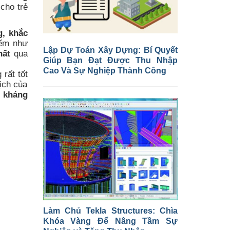
cho trẻ
g, khắc
iếm như
Lập Dự Toán Xây Dựng: Bí Quyết
hất
qua
Giúp Bạn Đạt Được Thu Nhập
Cao Và Sự Nghiệp Thành Công
 rất tốt
ịch của
t kháng
Làm Chủ Tekla Structures: Chìa
Khóa Vàng Để Nâng Tầm Sự