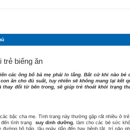
Tổ yến xịn 4h Sức khỏe từ niềm tin
hủ
 trẻ biếng ăn
iến các ông bố bà mẹ phải lo lắng. Bất cứ khi nào bé 
 con ăn cho đủ suất, tuy nhiên sẽ không mang lại kết 
hay đổi từ bên trong, sẽ giúp trẻ thoát khỏi trạng th
các bậc cha mẹ. Tình trạng này thường gặp rất nhiều ở trẻ
n đến tình trạng
suy dinh dưỡng
, làm cho các bé sức kh
đường hô hấp, lâu ngày dẫn đến hay bệnh tật, trí não phá