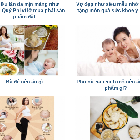
hữu làn da mịn màng như
Vợ đẹp như siêu mẫu nhờ
Quý Phi vì lỡ mua phải sản
tặng món quà sức khỏe ý 
phẩm đắt
Bà đẻ nên ăn gì
Phụ nữ sau sinh mổ nên ă
phẩm gì?