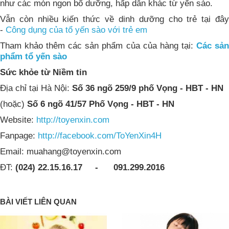
như các món ngon bổ dưỡng, hấp dẫn khác từ yến sào.
Vẫn còn nhiều kiến thức về dinh dưỡng cho trẻ tại đây
-
Công dụng của tổ yến sào với trẻ em
Tham khảo thêm các sản phẩm của của hàng tại:
Các sả
phẩm tổ yến sào
Sức khỏe từ Niềm tin
Địa chỉ tại Hà Nội:
Số 36 ngõ 259/9 phố Vọng - HBT - HN
(hoặc)
Số 6 ngõ 41/57 Phố Vọng - HBT - HN
Website:
http://toyenxin.com
Fanpage:
http://facebook.com/ToYenXin4H
Email:
muahang@toyenxin.com
ĐT:
(024) 22.15.16.17 - 091.299.2016
BÀI VIẾT LIÊN QUAN