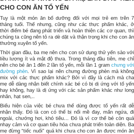
CHO CON ĂN TỔ YẾN
Tuy là một món ăn bổ dưỡng đối với mọi trẻ em trên 7
tháng tuổi. Thế nhưng, cũng như các thực phẩm khác, ở
thời điểm bé đang phát triển và hoàn thiện các cơ quan, thì
chúng ta cũng nên tỏ ra dè dặt và thận trọng khi cho con ăn
thường xuyên tổ yến.
Thời gian đầu, ba mẹ nên cho con sử dụng thử yến sào với
liều lượng ít và mật độ thưa. Trong tháng đầu tiên, mẹ chỉ
nên cho bé ăn 1 đến 2 lần tổ yến, mỗi lần 1 gram
chưng vớ
đường phèn
. Vì sao lại nên chưng đường phèn mà khôn
mix với các thực phẩm khác? Bởi vì đây là cách mà cha
mẹ dễ dàng nhận biết chính xác bé có bị dị ứng với tổ yến
hay không, hay là dị ứng với các sản phẩm khác như long
nhãn, hạt sen,..
Biểu hiện của việc bé chưa thể dùng được tổ yến rất dễ
nhận thấy. Đó là con có thể bị nổi mề đay, mẩn ngứa, đi
ngoài, chướng hơi, khó tiêu… Đó là vì cơ thể bé còn quá
nhạy cảm và cơ quan tiêu hóa chưa phát triển toàn diện. Ba
mẹ đừng “tiếc nuối” quá khi chưa cho con ăn được món ăn