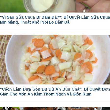
"Vì Sao Sữa Chua Bị Dăm Đá?": Bí Quyết Làm Sữa Chua
Mịn Màng, Thoát Khỏi Nỗi Lo Dăm Đá
"Cách Làm Dưa Góp Đu Đủ Ăn Bún Chả": Bí Quyết Đơn
Giản Cho Món Ăn Kèm Thơm Ngon Và Giòn Rụm