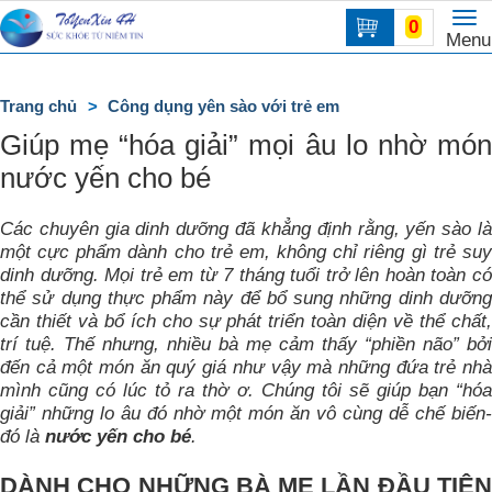
To
0
Trang
Menu
na
chủ
DANH
Trang chủ
Công dụng yên sào với trẻ em
MỤC
Giúp mẹ “hóa giải” mọi âu lo nhờ món
nước yến cho bé
Các chuyên gia dinh dưỡng đã khẳng định rằng, yến sào là
một cực phẩm dành cho trẻ em, không chỉ riêng gì trẻ suy
dinh dưỡng. Mọi trẻ em từ 7 tháng tuổi trở lên hoàn toàn có
thể sử dụng thực phẩm này để bổ sung những dinh dưỡng
cần thiết và bổ ích cho sự phát triển toàn diện về thể chất,
trí tuệ. Thế nhưng, nhiều bà mẹ cảm thấy “phiền não” bởi
đến cả một món ăn quý giá như vậy mà những đứa trẻ nhà
mình cũng có lúc tỏ ra thờ ơ. Chúng tôi sẽ giúp bạn “hóa
giải” những lo âu đó nhờ một món ăn vô cùng dễ chế biến-
đó là
nước yến cho bé
.
DÀNH CHO NHỮNG BÀ MẸ LẦN ĐẦU TIÊN