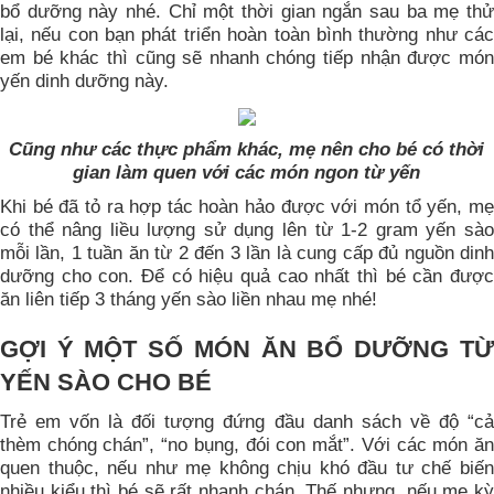
bổ dưỡng này nhé. Chỉ một thời gian ngắn sau ba mẹ thử
lại, nếu con bạn phát triển hoàn toàn bình thường như các
em bé khác thì cũng sẽ nhanh chóng tiếp nhận được món
yến dinh dưỡng này.
Cũng như các thực phẩm khác, mẹ nên cho bé có thời
gian làm quen với các món ngon từ yến
Khi bé đã tỏ ra hợp tác hoàn hảo được với món tổ yến, mẹ
có thể nâng liều lượng sử dụng lên từ 1-2 gram yến sào
mỗi lần, 1 tuần ăn từ 2 đến 3 lần là cung cấp đủ nguồn dinh
dưỡng cho con. Để có hiệu quả cao nhất thì bé cần được
ăn liên tiếp 3 tháng yến sào liền nhau mẹ nhé!
GỢI Ý MỘT SỐ MÓN ĂN BỔ DƯỠNG TỪ
YẾN SÀO CHO BÉ
Trẻ em vốn là đối tượng đứng đầu danh sách về độ “cả
thèm chóng chán”, “no bụng, đói con mắt”. Với các món ăn
quen thuộc, nếu như mẹ không chịu khó đầu tư chế biến
nhiều kiểu thì bé sẽ rất nhanh chán. Thế nhưng, nếu mẹ kỳ