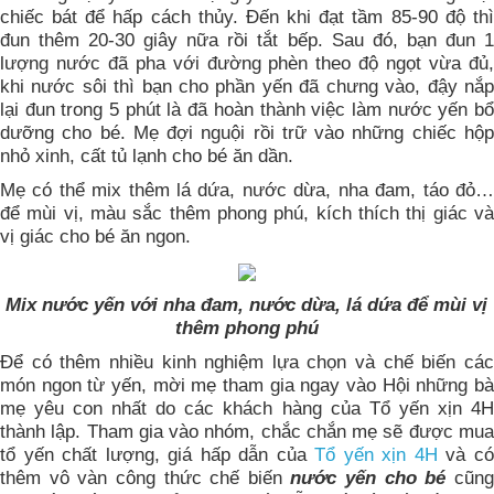
chiếc bát để hấp cách thủy. Đến khi đạt tầm 85-90 độ thì
đun thêm 20-30 giây nữa rồi tắt bếp. Sau đó, bạn đun 1
lượng nước đã pha với đường phèn theo độ ngọt vừa đủ,
khi nước sôi thì bạn cho phần yến đã chưng vào, đậy nắp
lại đun trong 5 phút là đã hoàn thành việc làm nước yến bổ
dưỡng cho bé. Mẹ đợi nguội rồi trữ vào những chiếc hộp
nhỏ xinh, cất tủ lạnh cho bé ăn dần.
Mẹ có thể mix thêm lá dứa, nước dừa, nha đam, táo đỏ…
để mùi vị, màu sắc thêm phong phú, kích thích thị giác và
vị giác cho bé ăn ngon.
Mix nước yến với nha đam, nước dừa, lá dứa để mùi vị
thêm phong phú
Để có thêm nhiều kinh nghiệm lựa chọn và chế biến các
món ngon từ yến, mời mẹ tham gia ngay vào Hội những bà
mẹ yêu con nhất do các khách hàng của Tổ yến xịn 4H
thành lập. Tham gia vào nhóm, chắc chắn mẹ sẽ được mua
tổ yến chất lượng, giá hấp dẫn của
Tổ yến xịn 4H
và c
thêm vô vàn công thức chế biến
nước yến cho bé
cũn