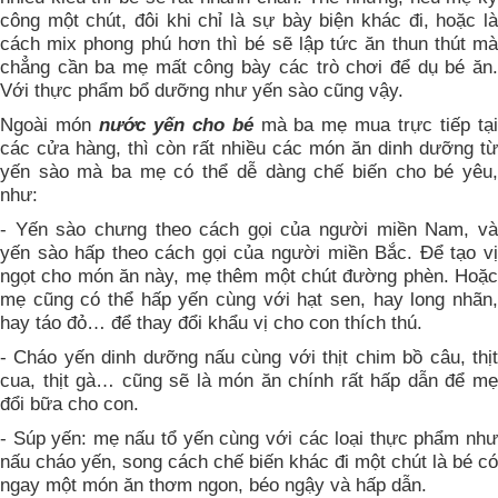
công một chút, đôi khi chỉ là sự bày biện khác đi, hoặc là
cách mix phong phú hơn thì bé sẽ lập tức ăn thun thút mà
chẳng cần ba mẹ mất công bày các trò chơi để dụ bé ăn.
Với thực phẩm bổ dưỡng như yến sào cũng vậy.
Ngoài món
nước yến cho bé
mà ba mẹ mua trực tiếp tạ
các cửa hàng, thì còn rất nhiều các món ăn dinh dưỡng từ
yến sào mà ba mẹ có thể dễ dàng chế biến cho bé yêu,
như:
- Yến sào chưng theo cách gọi của người miền Nam, và
yến sào hấp theo cách gọi của người miền Bắc. Để tạo vị
ngọt cho món ăn này, mẹ thêm một chút đường phèn. Hoặc
mẹ cũng có thể hấp yến cùng với hạt sen, hay long nhãn,
hay táo đỏ… để thay đổi khẩu vị cho con thích thú.
- Cháo yến dinh dưỡng nấu cùng với thịt chim bồ câu, thịt
cua, thịt gà… cũng sẽ là món ăn chính rất hấp dẫn để mẹ
đổi bữa cho con.
- Súp yến: mẹ nấu tổ yến cùng với các loại thực phẩm như
nấu cháo yến, song cách chế biến khác đi một chút là bé có
ngay một món ăn thơm ngon, béo ngậy và hấp dẫn.