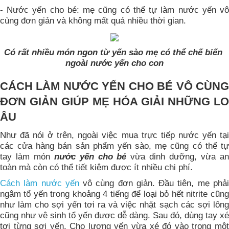
- Nước yến cho bé: mẹ cũng có thể tự làm nước yến vô
cùng đơn giản và không mất quá nhiều thời gian.
Có rất nhiều món ngon từ yến sào mẹ có thể chế biến
ngoài nước yến cho con
CÁCH LÀM NƯỚC YẾN CHO BÉ VÔ CÙNG
ĐƠN GIẢN GIÚP MẸ HÓA GIẢI NHỮNG LO
ÂU
Như đã nói ở trên, ngoài việc mua trực tiếp nước yến tại
các cửa hàng bán sản phẩm yến sào, mẹ cũng có thể tự
tay làm món
nước yến cho bé
vừa dinh dưỡng, vừa a
toàn mà còn có thể tiết kiệm được ít nhiều chi phí.
Cách làm nước yến
vô cùng đơn giản. Đầu tiên, mẹ phả
ngâm tổ yến trong khoảng 4 tiếng để loại bỏ hết nitrite cũng
như làm cho sợi yến tơi ra và việc nhặt sạch các sợi lông
cũng như vệ sinh tổ yến được dễ dàng. Sau đó, dùng tay xé
tơi từng sợi yến. Cho lượng yến vừa xé đó vào trong một