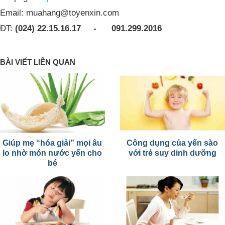
Email:
muahang@toyenxin.com
ĐT:
(024) 22.15.16.17 - 091.299.2016
BÀI VIẾT LIÊN QUAN
Giúp mẹ “hóa giải” mọi âu
Công dụng của yến sào
lo nhờ món nước yến cho
với trẻ suy dinh dưỡng
bé