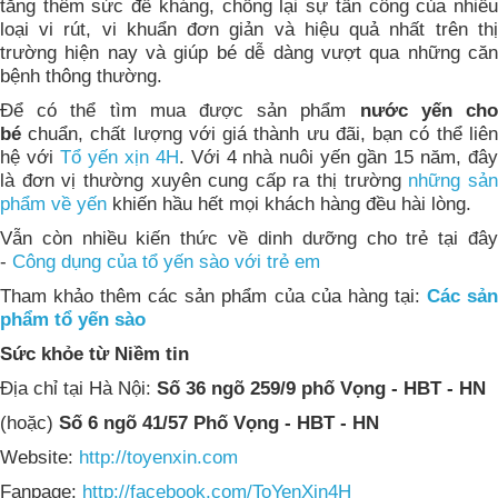
tăng thêm sức đề kháng, chống lại sự tấn công của nhiều
loại vi rút, vi khuẩn đơn giản và hiệu quả nhất trên thị
trường hiện nay và giúp bé dễ dàng vượt qua những căn
bệnh thông thường.
Để có thể tìm mua được sản phẩm
nước yến ch
bé
chuẩn, chất lượng với giá thành ưu đãi, bạn có thể liên
hệ với
Tổ yến xịn 4H
. Với 4 nhà nuôi yến gần 15 năm, đâ
là đơn vị thường xuyên cung cấp ra thị trường
những sả
phẩm về yến
khiến hầu hết mọi khách hàng đều hài lòng.
Vẫn còn nhiều kiến thức về dinh dưỡng cho trẻ tại đây
-
Công dụng của tổ yến sào với trẻ em
Tham khảo thêm các sản phẩm của của hàng tại:
Các sả
phẩm tổ yến sào
Sức khỏe từ Niềm tin
Địa chỉ tại Hà Nội:
Số 36 ngõ 259/9 phố Vọng - HBT - HN
(hoặc)
Số 6 ngõ 41/57 Phố Vọng - HBT - HN
Website:
http://toyenxin.com
Fanpage:
http://facebook.com/ToYenXin4H