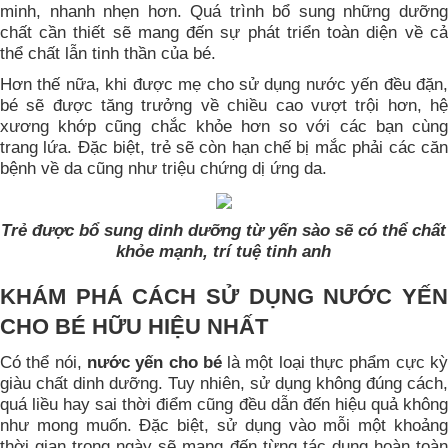
minh, nhanh nhẹn hơn. Quá trình bổ sung những dưỡng
chất cần thiết sẽ mang đến sự phát triển toàn diện về cả
thể chất lẫn tinh thần của bé.
Hơn thế nữa, khi được mẹ cho sử dụng nước yến đều đặn,
bé sẽ được tăng trưởng về chiều cao vượt trội hơn, hệ
xương khớp cũng chắc khỏe hơn so với các bạn cùng
trang lứa. Đặc biệt, trẻ sẽ còn hạn chế bị mắc phải các căn
bệnh về da cũng như triệu chứng dị ứng da.
Trẻ được bổ sung dinh dưỡng từ yến sào sẽ có thể chất
khỏe mạnh, trí tuệ tinh anh
KHÁM PHÁ CÁCH SỬ DỤNG NƯỚC YẾN
CHO BÉ HỮU HIỆU NHẤT
Có thể nói,
nước yến cho bé
là một loại thực phẩm cực k
giàu chất dinh dưỡng. Tuy nhiên, sử dụng không đúng cách,
quá liều hay sai thời điểm cũng đều dẫn đến hiệu quả không
như mong muốn. Đặc biệt, sử dụng vào mỗi một khoảng
thời gian trong ngày sẽ mang đến từng tác dụng hoàn toàn