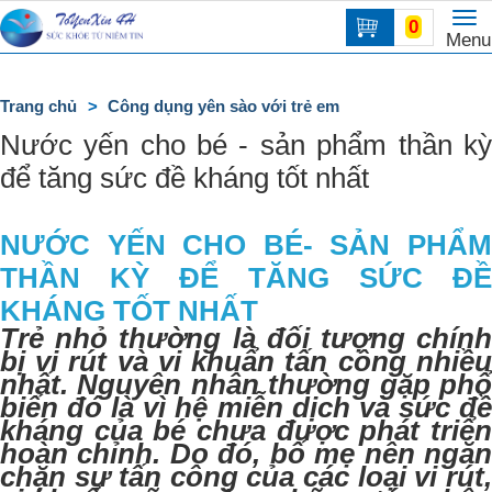
To
0
Trang
Menu
na
chủ
DANH
Trang chủ
Công dụng yên sào với trẻ em
MỤC
Nước yến cho bé - sản phẩm thần kỳ
để tăng sức đề kháng tốt nhất
NƯỚC YẾN CHO BÉ- SẢN PHẨM
THẦN KỲ ĐỂ TĂNG SỨC ĐỀ
KHÁNG TỐT NHẤT
Trẻ nhỏ thường là đối tượng chính
bị vi rút và vi khuẩn tấn công nhiều
nhất. Nguyên nhân thường gặp phổ
biến đó là vì hệ miễn dịch và sức đề
kháng của bé chưa được phát triển
hoàn chỉnh. Do đó, bố mẹ nên ngăn
chặn sự tấn công của các loại vi rút,