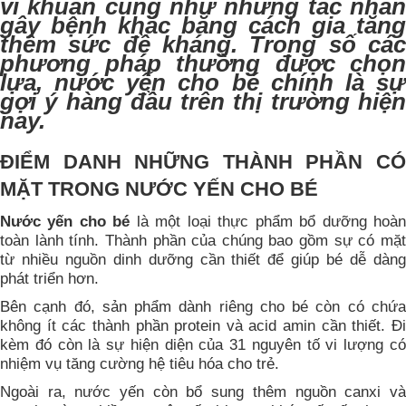
vi khuẩn cũng như những tác nhân
gây bệnh khác bằng cách gia tăng
thêm sức đề kháng. Trong số các
phương pháp thường được chọn
lựa,
nước yến cho bé
chính là s
gợi ý hàng đầu trên thị trường hiện
nay.
ĐIỂM DANH NHỮNG THÀNH PHẦN CÓ
MẶT TRONG NƯỚC YẾN CHO BÉ
Nước yến cho bé
là một loại thực phẩm bổ dưỡng hoà
toàn lành tính. Thành phần của chúng bao gồm sự có mặt
từ nhiều nguồn dinh dưỡng cần thiết để giúp bé dễ dàng
phát triển hơn.
Bên cạnh đó, sản phẩm dành riêng cho bé còn có chứa
không ít các thành phần protein và acid amin cần thiết. Đi
kèm đó còn là sự hiện diện của 31 nguyên tố vi lượng có
nhiệm vụ tăng cường hệ tiêu hóa cho trẻ.
Ngoài ra, nước yến còn bổ sung thêm nguồn canxi và