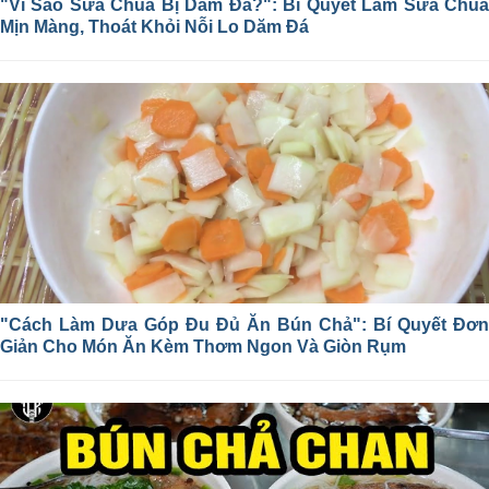
"Vì Sao Sữa Chua Bị Dăm Đá?": Bí Quyết Làm Sữa Chua
Mịn Màng, Thoát Khỏi Nỗi Lo Dăm Đá
"Cách Làm Dưa Góp Đu Đủ Ăn Bún Chả": Bí Quyết Đơn
Giản Cho Món Ăn Kèm Thơm Ngon Và Giòn Rụm