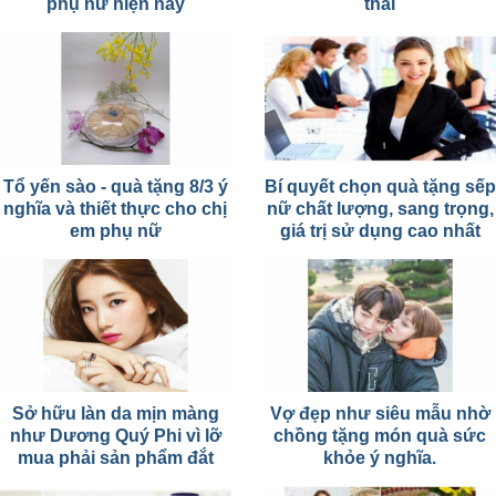
phụ nữ hiện nay
thai
Tổ yến sào - quà tặng 8/3 ý
Bí quyết chọn quà tặng sếp
nghĩa và thiết thực cho chị
nữ chất lượng, sang trọng,
em phụ nữ
giá trị sử dụng cao nhất
Sở hữu làn da mịn màng
Vợ đẹp như siêu mẫu nhờ
như Dương Quý Phi vì lỡ
chồng tặng món quà sức
mua phải sản phẩm đắt
khỏe ý nghĩa.